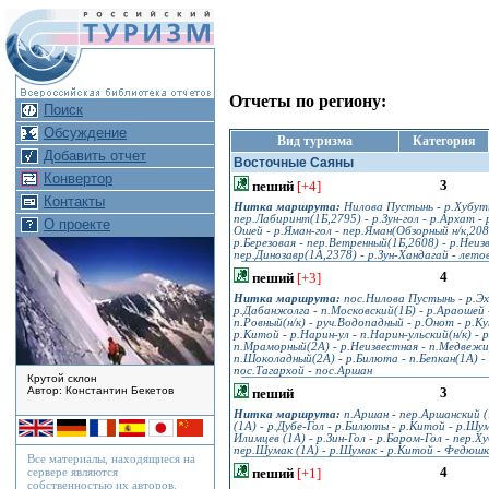
Отчеты по региону:
Поиск
Обсуждение
Вид туризма
Категория
Добавить отчет
Восточные Саяны
Конвертор
3
пеший
[+4]
Контакты
Нитка маршрута:
Нилова Пустынь - р.Хубуты
пер.Лабиринт(1Б,2795) - р.Зун-гол - р.Архат - 
О проекте
Ошей - р.Яман-гол - пер.Яман(Обзорный н/к,20
р.Березовая - пер.Ветренный(1Б,2608) - р.Неиз
пер.Динозавр(1А,2378) - р.Зун-Хандагай - лето
4
пеший
[+3]
Нитка маршрута:
пос.Нилова Пустынь - р.Эхе
р.Дабанжолга - п.Московский(1Б) - р.Араошей -
п.Ровный(н/к) - руч.Водопадный - р.Онот - р.К
р.Китой - р.Нарин-ул - п.Нарин-ульский(н/к) - 
п.Мраморный(2А) - р.Неизвестная - п.Медвежий
п.Шоколадный(2А) - р.Билюта - п.Бепкан(1А) - 
пос.Тагархой - пос.Аршан
Крутой склон
3
Автор: Константин Бекетов
пеший
Нитка маршрута:
п.Аршан - пер.Аршанский (1
(1А) - р.Дубе-Гол - р.Билюты - р.Китой - р.Шум
Илимцев (1А) - р.Зин-Гол - р.Баром-Гол - пер.Х
пер.Шумак (1А) - р.Шумак - р.Китой - Федюшки
Все материалы, находящиеся на
4
пеший
[+1]
сервере являются
собственностью их авторов.