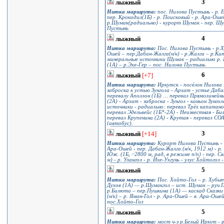
3
лыжный
Нитка маршрута:
пос. Нилова Пустынь - р. Ех
пер. Крокодил(1Б) - р. Поисковый - р. Ара-Ошей 
р.Шумак(радиально) - курорт Шумак - пер. Шум
Пустынь
4
лыжный
Нитка маршрута:
Пос. Нилова Пустынь - р.Ху
Ошей – пер.Дабан-Жалга(н/к) - р.Жалга – р.Кит
минеральные источники Шумак – радиально р. 
(1А) – р.Эхе-Гер – пос. Нилова Пустынь
6
лыжный
[+7]
Нитка маршрута:
Иркутск - посёлок Нилова 
заброска к устью Зунгола - Архат - устье Даб
перевалу Аполлон (1Б) … перевал Прямолинейн
(2А) - Архат - заброска - Зунгол - каньон Зунго
источники - радиально: перевал Трёх капитан
перевал Эдельвейс (1Б*-2А) - Неизвестная - Би
перевал Крупенина (2А) - Крутая - перевал СО
(автобус).
3
лыжный
[+14]
Нитка маршрута:
Курорт Нилова Пустынь - пер
Ара-Ошей - пер. Дабан-Жалга (н/к, 1912 м) - р.
Юж. (1Б, ~2800 м, рад, в режиме п/п) - пер. Св
м) - р. Улангол - р. Ихе-Ухгунь - улус Хойтого
5
лыжный
Нитка маршрута:
Пос. Хойто-Гол – р. Хубыты 
Духов (1А) — р.Шумакгол – ист. Шумак – руч.П
р.Билюта – пер.Пушкина (1А) — каскад Сказки П
(н/к) – р. Яман-Гол - р. Ара-Ошей – в. Ара-Ошей
пос.Хойто-Гол
5
лыжный
Нитка маршрута:
мост ч-з р.Белый Иркут - р