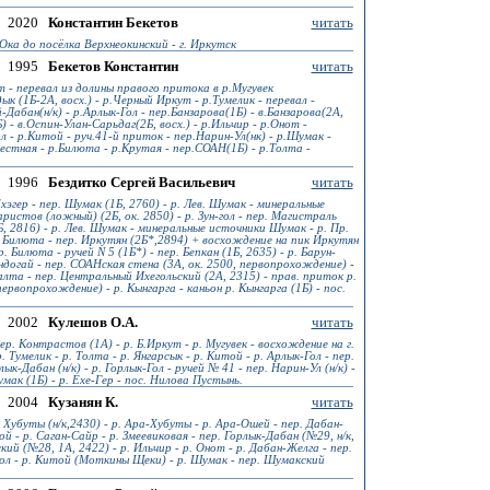
2020
Константин Бекетов
читать
 Ока до посёлка Верхнеокинский - г. Иркутск
1995
Бекетов Константин
читать
 - перевал из долины правого притока в р.Мугувек
ык (1Б-2А, восх.) - р.Черный Иркут - р.Тумелик - перевал -
Дабан(н/к) - р.Арлык-Гол - пер.Банзарова(1Б) - в.Банзарова(2А,
) - в.Оспин-Улан-Сарьдаг(2Б, восх.) - р.Ильчир - р.Онот -
л - р.Китой - руч.41-й приток - пер.Нарин-Ул(нк) - р.Шумак -
естная - р.Билюта - р.Крутая - пер.СОАН(1Б) - р.Толта -
1996
Бездитко Сергей Васильевич
читать
хэгер - пер. Шумак (1Б, 2760) - р. Лев. Шумак - минеральные
ристов (ложный) (2Б, ок. 2850) - р. Зун-гол - пер. Магистраль
Б, 2816) - р. Лев. Шумак - минеральные источники Шумак - р. Пр.
р. Билюта - пер. Иркутян (2Б*,2894) + восхождение на пик Иркутян
 Билюта - ручей N 5 (1Б*) - пер. Бепкан (1Б, 2635) - р. Барун-
ондогай - пер. СОАНская стена (3А, ок. 2500, первопрохождение) -
Талта - пер. Центральный Ихегольский (2А, 2315) - прав. приток р.
ервопрохождение) - р. Кынгарга - каньон р. Кынгарга (1Б) - пос.
2002
Кулешов О.А.
читать
ер. Контрастов (1А) - р. Б.Иркут - р. Мугувек - восхождение на г.
. Тумелик - р. Толта - р. Янгарсык - р. Китой - р. Арлык-Гол - пер.
ык-Дабан (н/к) - р. Горлык-Гол - ручей № 41 - пер. Нарин-Ул (н/к) -
умак (1Б) - р. Ехе-Гер - пос. Нилова Пустынь.
2004
Кузанян К.
читать
 Хубуты (н/к,2430) - р. Ара-Хубуты - р. Ара-Ошей - пер. Дабан-
ой - р. Саган-Сайр - р. Змеевиковая - пер. Горлык-Дабан (№29, н/к,
ский (№28, 1А, 2422) - р. Ильчир - р. Онот - р. Дабан-Желга - пер.
эгол - р. Китой (Моткины Щеки) - р. Шумак - пер. Шумакский