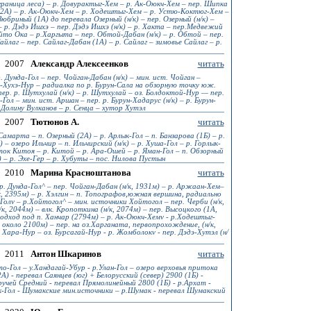
(граница леса) – р. Довурактыг-Хем – р. Ак-Оюкч-Хем – пер. Шипка
р (2А) – р. Ак-Оюкч-Хем – р. Ходештыг-Хем – р. Устю-Коктюг-Хем –
юбриный (1А) до перевала Озерный (н/к) – пер. Озерный (н/к) –
 – р. Дэдэ Ишхэ – пер. Дэдэ Ишхэ (н/к) – р. Хакта – пер.Медвежий
ойто Ока – р.Харгыта – пер. Обтой-Дабан (н/к) – р. Обтой – пер.
Сайлаг – пер. Сайлаг-Дабан (1А) – р. Сайлаг – зимовье Сайлаг – р.
2007
Александр Алексеенков
читать
. Дунда-Гол – пер. Чойган-Дабан (н/к) – мин. ист. Чойган –
э-Хухэ-Нур – радиалка по р. Бурун-Сала на обзорную точку юж.
пер. р. Шутхулай (н/к) – р. Шутхулай – оз. Болдоктой-Нур — пер.
-Гол – мин. ист. Аршан – пер. р. Бурун-Хадарус (н/к) – р. Бурун-
 Долину Вулканов – р. Сенца – хутор Хутэл
2007
Тютюнов А.
читать
амарта – п. Озерный (2А) – р. Арлык-Гол – п. Банзарова (1Б) – р.
 – озеро Ильчир – п. Ильчирский (н/к) – р. Хуша-Гол – р. Горлык-
иток Китоя – р. Китой – р. Ара-Ошей – р. Яман-Гол – п. Обзорный
) – р. Эхе-Гер – р. Хубуты – пос. Нилова Пустын
2010
Марина Красноштанова
читать
р. Дунда-Гол^ – пер. Чойган-Дабан (н/к, 1931м) – р. Аржаан-Хем–
к, 2395м) – р. Хэлгин – п. Топографов,южная вершина, радиально
-Голv – р.Хойтогол^ – мин. источники Хойтогол – пер. Черби (н/к,
к, 2044м) – влк. Кропоткина (н/к, 2074м) – пер. Высоцкого (1А,
подход под п. Ханчар (2794м) – р. Ак-Оюкч-Хемv - р.Ходештыг-
 около 2100м) – пер. на оз.Харганата, первопрохождение, (н/к,
 Хара-Нур – оз. Бурсагай-Нур - р. Жомболокv - пер. Дэдэ-Хутэл (н/
2011
Антон Шкаринов
читать
о-Гол – у.Хандагай-Убур - р.Улан-Гол – озеро верховья притока
) - перевал Саянцев (юг) + Белорусский (север) 2900 (1Б) -
ручей Средний - перевал Прямолинейный 2800 (1Б) - р.Архат -
ак-Гол - Шумакские мин.источники – р.Шумак - перевал Шумакский