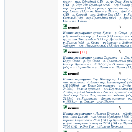
(восх) – пер. Обходной (1Б) – р. Ак-Оюкч-Хем 
(1Б) – р. Улуг-Узю (граница леса) – пер.Ханча
пер. Зюбриный (1А) – траверс хребта от пер. З
пер. Сказка (1А) – оз. Шан – р.Шан – р. Додод
(1Б) – р. Оросой – пер. Хойто Ока (1А) – р. Х
Светлый (н/к) – пер.Проходной (н/к/) – р. Ара-
Ока – н.п. Саяны
3
пеший
Нитка маршрута:
хутор Хутэл – р. Сенца – р
р.Аржан-Хем – пер. р. Хэлгин (1А) – озеро Дэд
цирка пик Топографов (1А) – р. Дада-Жолга – 
р. Дарлыг (н/к) – р. Сенца – радиалка: р. Хойто
Хадарус – пер. Изумительный (1А) без спуска в
3
пеший
[+2]
Нитка маршрута:
прииск Самарта – р. Лев. С
Барун-Оспа – р. Зун-Оспа – п. Травянистый (н/к)
Гол – р. Луговой – п. ИЗТМ (2Б) – 21 левый пр
(н/к) – р. Нарин-Гол – р. Шумак – п. Шумак (1А
4
пеший
Нитка маршрута:
Улус Шаснур – р. Сенца^ – 
мин. источники Чойган – пер. Пятиозерный (н/
(1Б,3089м) – хр. Тэгше-Улу, траверс – р. Дунда
2420м) – долина вулканов – влк.Перетолчина (н/
2350м) – р.Ак-Оюкч-Хемv - 2-й лев. приток^ - 
Хем^ - пер. Урдо-Шан, первопрохождение, (н/к,
2199м) – оз. Харганата – Долина вулканов – оз.
к, 1583м) – р. Сенцаv - улус Шаснур
3
пеший
Нитка маршрута:
п.Нилова Пустынь – у.Хойт
реки Бого-Булнай - пик Алтан-Мундарга 3156 (2А
перевал Переходной 2800 (1А ) -р.Ара-Ошей – 
р.Зун-Гол-перевал Четырёх 2784 (1Б) - р.Шум
2760 (1А) - р.Эхе-Гер –п.Нилова Пустынь