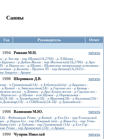
Саяны
Год
Руководитель
Отчет
1994
Ривкин М.Н.
читать
 - р.Эхе-гер - пер.Шумак(1А,2760) - р.Л.Шумак -
р.Бурунгол - р.Дабан-Жалга - пер.Московский(1Б,2786) - р.Ара-
88) - р.Нарин-гол - р.Шумак - Шумакские минеральные источники -
вестная - р.Билюта - Приток N5 - пер.Бепкан(1А,2635) -
вье Амаргол - Аршан
1998
Шорников Д.В.
читать
гер - п.Гранатовый(1А) - п.Хубутский(н/к) - р.Барангол -
 р.Китой - п.Энтузиастов(2А) - р.Гарлинг-гол - р.Батыр -
утежан-жолга - п.Девяти - р.Ара-Хушун-жолга - р.Гарлинг-гол -
р.Нарин-гол - р.Шумак - ист.Шумак - р.Перевальная -
(2А-1Б) - п.Тринадцати(1Б) - п.Иркутян(2Б) - п.Калинина(2А) -
п.Динозавр(1А) - п.СОАНский(2А-1Б) - р.Зунхондагой -
1998
Ванюшин М.Ю.
читать
А) - Федюшкина Речка - р.Китой - р.Ехэ-Гол - пер.Ехэгольский
ак - р.Нарин-Гол - пер.Обзорный (н/к) - р.Яман-Гол - пер.Усть-
убыты (н/к) - р.Хубыты - пер.Гранатовый (1А) - р.Ехэ-Гэр -
на Речка - пер.Аршанский (1А) - п.Аршан
1999
Чуприк Николай
читать