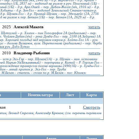
– пер. Хубутский (н/к, 2446 м) – д.р. Баром-Гол – д.р. Архат –
Крокодил (1Б, 2837 м) – водопад на ригеле в руч. Поисковый (1Б) –
вый (1Б) – д.р. Ара-Ошей – пер. Дабан-Жалга (н/к, 1916 м) – д.р.
-Хубыты – д.р. Зун-Гол – водопад Зунгольский Стакан+каньон р.
– д.р. Шумак-Гол – д.р. Правый Шумак – пер. Эдельвейс (2А, 2756
на ригеле к пер. Бепкан (1Б) – пер. Бепкан (1А, 2629 м) – д.р.
2025
Алексей Макеев
читать
 Шутхулай – р. Хэлгин – пик Топографов 2А (радиально) – пер.
ер. Чойган-Дабан (н\к) – река Дунда-Гол – пер. 2100 (А.Зайцева) 1А
ер. Хорошей погоды) над верхним озером р. Хойто-Гол 1А – руч.
рус – долина Вулканов, вулк. Перетолчина (радиально) – пер. Черби
ния руч. Дэдэ-Хутэл
2010
Владимир Рыбанин
читать
– ист р Эхэ-Гэр – пер. Шумак(1А) – р. Шумак – мин .источники
учей Нарын-Ул(Безымянный) – переправа р. Китой – Р. Горлык-Гол –
рохождение траверсом склона вершины 2490(1Б) – р. Хунды-Гол –
ан – левый приток р. Эхэ-Гол – пер. Труба
 М.Белая – стапель – сплав по р. М.Белая – пос. Юлинск
ы
Номенклатура
Лист
Карта
кая
1
Смотреть
ин, Леонид Стрелюк, Александр Крюков; (см. перечень перевалов
Автор
Лоция