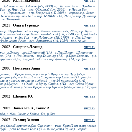
2020
Юлия Бычкова
читать
р. Хубыты – пер. Хубыты (н/к, 2493) – р. Баром-Гол – р. Зун-Гол –
ол – р. Яман-Гол – пер. Обзорный (н/к, 2088) – р.Нарин-Гол –
– р. Перевальная – пер. Ветреный (1Б, 2608) – верховья р. Левая
я Билюты – приток № 5 – пер. БЕПКАН (1А, 2635) – пер. Динозавр
га на Тагархай
2021
Ольга Гуренко
читать
 - р. Убур-Хонголдой - пер. Хонголдойский (н/к, 2095) - р. Ара-
. Богохонголдой - пер. Богохолгондойский (1А, 2758) - р. Ара-Ошей -
. Архат - р. Зун-Гол - пер. Лабиринт (1Б, 2795) - р. Лев. Шумак -
 Федюшкина Речка - пер. Аршанский (1А, 1954) - пос. Аршан
2002
Смирнов Леонид
читать
ты - р.Эхегер - пер.Шумакский (1А) - р.Лев.Шумак - Шумакские
. (2А) - р.Лев.Билюты - пер.Байконур (1А) - р.Прав.Билюты - р.в.
руссия (2А) - р.Барун-Хандагай - пер.Динозавр (1А) - р.Зун-
2006
Помазова Анна
читать
устье р.Б.Иркут (а/м) – устье р.С.Иркут – пер.Нуху (н/к)–
рхаров (н/к) – р.Жохой – оз.Солярис – пер.Солярис (1А, рад.) –
олина правого притока р.Жохой – пер.26 партсъезда (1А) –
на р.Мугувек – оз.Эхой – в.Мунку-Сардык (1Б) – пер.Седло Мунку
угувек – долина р.Белый Иркут – пер.Прямой (н/к)– устье р.Б.Иркут
2002
Шкенев Ю.
читать
2005
Завьялов В., Тонис А.
читать
нда, р.Жом-Болок, г.Хойто-Ула, р.Ока
2007
Леонид Зенкин
читать
ыта (левый приток р.Ока Саянская) – река Урик (2 км выше левого
ур) – река Большая Белая (3 км ниже устья Урика) – город