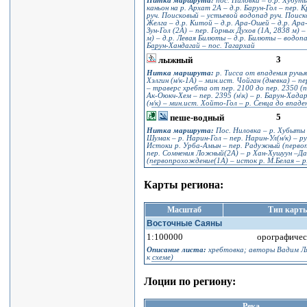
Нитка маршрута:
пос. Ниловка – д.р. Хубуты 
каньон на р. Архат 2А – д.р. Барун-Гол – пер. 
руч. Поисковый – устьевой водопад руч. Поиско
Желга – д.р. Китой – д.р. Ара-Ошей – д.р. Ара
Зун-Гол (2А) – пер. Горных Духов (1А, 2838 м) 
м) – д.р. Левая Билюты – д.р. Билюты – водопад 
Барун-Хандагай – пос. Тагархай
3
лыжный
Нитка маршрута:
р. Тисса от впадения ручья
Хэлгин (н/к-1А) – мин.ист. Чойган (дневка) – п
– траверс хребта от пер. 2100 до пер. 2350 (п
Ак-Оюкч-Хем – пер. 2395 (н\к) – р. Барун-Хада
(н/к) – мин.ист. Хойто-Гол – р. Сенца до впаде
5
пеше-водный
Нитка маршрута:
Пос. Ниловка – р. Хубыты 
Шумак – р. Нарин-Гол – пер. Нарин-Ул(н/к) – р
Истоки р. Урба-Амын – пер. Радужный (первоп
пер. Сомнения Ложный(2А) – р Хан-Хушуун –Даб
(первопрохождение(1А) – исток р. М.Белая – р.
Карты региона:
Масштаб
Тип карт
Восточные Саяны
1:100000
орографичес
Описание листа:
хребтовка; авторы Вадим Ляп
к схеме)
Лоции по региону:
Река