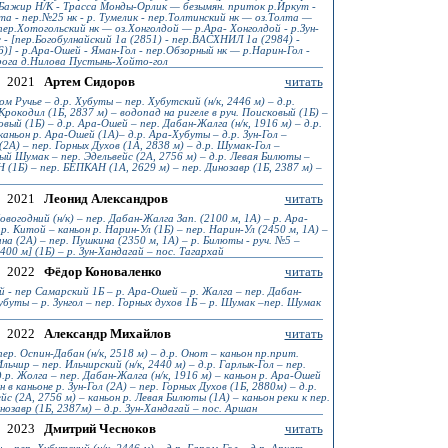
р.Бажир Н/К - Трасса Монды-Орлик — безымян. приток р.Иркут -
а - пер.№25 нк - р. Тумелик - пер.Толтинский нк — оз.Толта —
пер.Хотогольский нк — оз.Хонголдой — р.Ара- Хонголдой - р.Зун-
 - [пер.Богобулнайский 1а (2851) - пер.ВАСХНИЛ 1а (2984) -
)] - р.Ара-Ошей - Яман-Гол - пер.Обзорный нк — р.Нарин-Гол -
рога д.Нилова Пустынь-Хойто-гол
2021
Артем Сидоров
читать
м Ручье – д.р. Хубуты – пер. Хубутский (н/к, 2446 м) – д.р.
 Крокодил (1Б, 2837 м) – водопад на ригеле в руч. Поисковый (1Б) –
вый (1Б) – д.р. Ара-Ошей – пер. Дабан-Жалга (н/к, 1916 м) – д.р.
аньон р. Ара-Ошей (1А)– д.р. Ара-Хубуты – д.р. Зун-Гол –
(2А) – пер. Горных Духов (1А, 2838 м) – д.р. Шумак-Гол –
й Шумак – пер. Эдельвейс (2А, 2756 м) – д.р. Левая Билюты –
 (1Б) – пер. БЕПКАН (1А, 2629 м) – пер. Динозавр (1Б, 2387 м) –
2021
Леонид Александров
читать
овогодний (н/к) – пер. Дабан-Жалга Зап. (2100 м, 1А) – р. Ара-
 р. Китой – каньон р. Нарин-Ул (1Б) – пер. Нарин-Ул (2450 м, 1А) –
на (2А) – пер. Пушкина (2350 м, 1А) – р. Билюты - руч. №5 –
400 м] (1Б) – р. Зун-Хандагай – пос. Тагархай
2022
Фёдор Коноваленко
читать
 - пер Самарский 1Б – р. Ара-Ошей – р. Жалга – пер. Дабан-
убуты – р. Зунгол – пер. Горных духов 1Б – р. Шумак –пер. Шумак
2022
Александр Михайлов
читать
пер. Оспин-Дабан (н/к, 2518 м) – д.р. Онот – каньон пр.прит.
Ильчир – пер. Ильчирский (н/к, 2440 м) – д.р. Гарлык-Гол – пер.
р. Жолга – пер. Дабан-Жалга (н/к, 1916 м) – каньон р. Ара-Ошей
н в каньоне р. Зун-Гол (2А) – пер. Горных Духов (1Б, 2880м) – д.р.
с (2А, 2756 м) – каньон р. Левая Билюты (1А) – каньон реки к пер.
инозавр (1Б, 2387м) – д.р. Зун-Хандагай – пос. Аршан
2023
Дмитрий Чесноков
читать