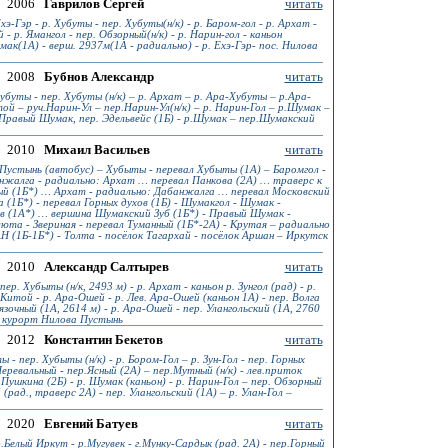
2006
Гаврилов Сергей
читать
э-Гэр - р. Хубуты - пер. Хубуты(н/к) - р. Баром-гол - р. Архат -
- р. Ямангол - пер. Обзорный(н/к) - р. Нарин-гол - каньон
ак(1А) - верш. 2937м(1А - радиально) - р. Ехэ-Гэр- пос. Нилова
2008
Бубнов Александр
читать
буты - пер. Хубуты (н/к) – р. Архат – р. Ара-Хубуты – р.Ара-
ой – руч.Нарин-Ул – пер.Нарин-Ул(н/к) – р. Нарин-Гол – р.Шумак –
Правый Шумак, пер. Эдельвейс (1Б) - р.Шумак – пер.Шумакский
2010
Михаил Васильев
читать
Пустынь (автобус) – Хубыты - перевал Хубыты (1А) – Баромгол -
анжалга - радиально: Архат … перевал Панкова (2А) … траверс к
ый (1Б*) … Архат - радиально: Дабанжалга … перевал Московский
ла (1Б*) - перевал Горных духов (1Б) - Шумакгол - Шумак -
ов (1А*) … вершина Шумакский Зуб (1Б*) - Правый Шумак -
люта - Звериная - перевал Туманный (1Б*-2А) - Крутая – радиально
АН (1Б-1Б*) - Толта - посёлок Тагархай - посёлок Аршан – Иркутск
2010
Александр Салтырев
читать
. Хубыты (н/к, 2493 м) - р. Архат - каньон р. Зунгол (рад) - р.
 Китой - р. Ара-Ошей - р. Лев. Ара-Ошей (каньон 1А) - пер. Волга
язочный (1А, 2614 м) - р. Ара-Ошей - пер. Улангольский (1А, 2760
л - курорт Нилова Пустынь
2012
Константин Бекетов
читать
- пер. Хубыты (н/к) - р. Бором-Гол – р. Зун-Гол - пер. Горных
еревальный - пер.Ясный (2А) – пер.Мутный (н/к) - лев.приток
ушкина (2Б) - р. Шумак (каньон) - р. Нарин-Гол – пер. Обзорный
 (рад., траверс 2А) - пер. Улангольский (1А) – р. Улан-Гол –
2020
Евгений Батуев
читать
.Белый Иркут - р.Мугувек - г.Мунку-Сардык (рад. 2А) - пер.Горный