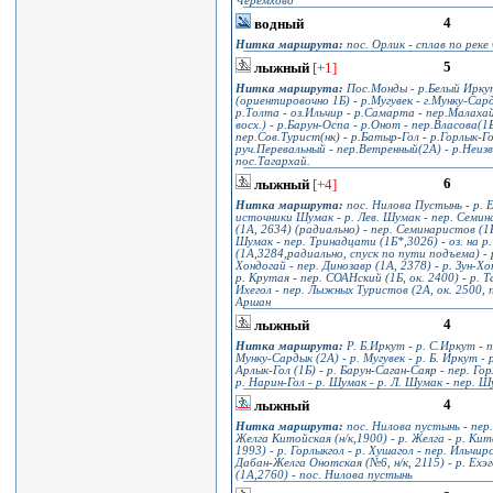
Черемхово
4
водный
Нитка маршрута:
пос. Орлик - сплав по реке
5
лыжный
[+1]
Нитка маршрута:
Пос.Монды - р.Белый Иркут
(ориентировочно 1Б) - р.Мугувек - г.Мунку-Сард
р.Толта - оз.Ильчир - р.Самарта - пер.Малахай-
восх.) - р.Барун-Оспа - р.Онот - пер.Власова(1Б
пер.Сов.Турист(нк) - р.Батыр-Гол - р.Горлык-Го
руч.Перевальный - пер.Ветренный(2А) - р.Неизв
пос.Тагархай.
6
лыжный
[+4]
Нитка маршрута:
пос. Нилова Пустынь - р. Е
источники Шумак - р. Лев. Шумак - пер. Семина
(1А, 2634) (радиально) - пер. Семинаристов (1
Шумак - пер. Тринадцати (1Б*,3026) - оз. на 
(1А,3284,радиально, спуск по пути подъема) - р.
Хондогай - пер. Динозавр (1А, 2378) - р. Зун-Х
р. Крутая - пер. СОАНский (1Б, ок. 2400) - р. 
Ихегол - пер. Лыжных Туристов (2А, ок. 2500, п
Аршан
4
лыжный
Нитка маршрута:
Р. Б.Иркут - р. С.Иркут - п
Мунку-Сардык (2А) - р. Мугувек - р. Б. Иркут - р
Арлык-Гол (1Б) - р. Барун-Саган-Саяр - пер. Горл
р. Нарин-Гол - р. Шумак - р. Л. Шумак - пер. Ш
4
лыжный
Нитка маршрута:
пос. Нилова пустынь - пер.
Желга Китойская (н/к,1900) - р. Желга - р. Кит
1993) - р. Горлыкгол - р. Хушагол - пер. Ильчир
Дабан-Желга Онотская (№6, н/к, 2115) - р. Ех
(1А,2760) - пос. Нилова пустынь