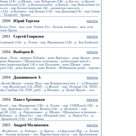
Шумак (1А) - р.Шумак - пер.Лабиринт (1Б) - р.Зун-гол - р.Архат -
нголдойский (1А) - р.Богохонголдой - р.Китой - пер.Новогодний (н/
ан-гол - пер.Козлов (вариант 1Б) - шумакские мин.ист. -
 (1А) - р.Билюты - пер.Бепкан (1А) - пер.Динозавр(1А) - пер.Стена
й - Тагархай - Аршан
2000
Юрий Терехов
читать
Халул-Ухал - мин. ист. Хойто-Гол - долина вулканов - мин. ист.
селок Орлик
2001
Сергей Гаврилов
читать
олнечный (1A) - р. Толта - пер. Иванникова (1Б) - р. Зун-Хандагай -
2004
Выборов В.
читать
тын - Хола - перевал Хубыты - река Баромгол - река Архат - река
 река Нарингол - Шумакские источники - радиальный выход с
нов (категорийный 1А) и пик Пильмана - река Шумак - река
арод (1Б) - река Билюта - река Китой - Федюшкина речка - перевал
2004
Дашинимаев Э.
читать
.Белый Иркут – плато Нуху- пер.Контрастов (н/к, ) – в.Обзорная
ой – пер.Жохойский (1А, 2800) – р.Жохой – пер. Острый (1Б, 3050) –
нку-Сардык (1Б, 3500, рад) – р.Могувек – р. Белый Иркут – пос.
2004
Павел Хренников
читать
дагай – пер. Иванникова (1Б) – р. Толта – пер. СОАНский (1Б) – р.
 пер. Динозавр (1А) – пер. Бепкан (1А) – р. Билютуй – пер.
ный Ю. (2А) – р. Перевальная – р. Шумак – Шумакские источники –
Хубыты – р. Яман-Гол – пер. Обзорный (н/к) – р. Нарин-Гол – р.
. Аршанский (1А) - пос Аршан
2005
Андрей Малимонов
читать
р. Жомболок – р. Хадорус – р. Бурсаг – оз.Бурсагай-Нур – р. Хакта
ле – долина вулканов – влк. Перетолчина (восх) – влк. Кропоткина