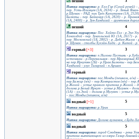
3
пеший
Нитка маршрута:
р. Ехэ-Гэр (Сухой ручей) – 
пер. Усть-Илимцев (1А, 2634) – р. Левый Яман-Г
р.Шумак – РАД. пик Трёх Капитанов (1А, 2520) 
Билюты – пер. Байконур (1А, 2820) – р. Права
(1А, 2400) – р. Зун-Хандагай – грунтовая доро
4
пеший
Нитка маршрута:
Пос. Хойто-Гол - р.Эхе-Угун
Хонголдой - пер. Зунгольский Ю. (1А, 2617) - р
пер. Московский (1Б, 2802) - р. Дабан-Жалга - р
р. Шумак - столбы Хухэйн-Хада - р. Китой - р.
3
горный
[+3]
Нитка маршрута:
п.Нилова Пустынь - р.Хубу
источники - р.Перевальная - пер.Мраморный Юж
на пер.Иркутян (2Б) - р.Прав.Билюты - пер.Бело
Хандагай - улус Тагархай - п.Аршан
1
горный
Нитка маршрута:
пос.Монды (пешком, а/м) – 
пер.Бажир (н/к) – пер.Контрастов (н/к) – пер.А
р.Жохой – устье правого притока р.Жохой – д
долина р.Белый Иркут – устье р.Мугувек – доли
(1А) – оз.Эхой – долина р.Мугувек – устье р.М
– пос.Монды (пешком, а/м)
5
водный
[+1]
Нитка маршрута:
р.Урик
5
водный
Нитка маршрута:
Долина вулканов, г.Буда-Ха
5
водный
Нитка маршрута:
город Слюдянка – река Улз
притока вытекающего из озера Газар-Аманай-Н