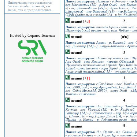
Нитка маршрута:
Ниловка - р.Эхе-гер - пер.
Информация предоставляется
пер.Московский (1Б) - р.Ара-Ошей - пер.Богохо
без каких-либо гарантий, как
к) - пер.Дабан-Жалга (н/к) - р.Ара-Ошей - р.Ям
явных, так и предполагаемых.
р.Березовый - пер.Ветреный (1Б) - пер.Байконур
СОАН (радиально с запада 2А) - р.Зун-Хандага
2
пеший
[+3]
Нитка маршрута:
поселок Орлик - мин. ист. 
Шутхулфийский аршан - мин. ист. Чойган - по
Hosted by Сервис Телеком
[н/к]
пеший
Нитка маршрута:
Аршан - р. Бугатай - пер. С
пер. Динозавр (1A) - р. Барун-Хандагай - Аршан
3
пеший
Нитка маршрута:
Нилова пустынь - река Шун
Ара-Ошей - река Ямангол - перевал Обзорный -
Шумакских источников на перевал Трех Капита
Китой - река Билюта - гора Зарод и перевал З
Аршанский (категорийный 1А) - курорт Аршан
1
пеший
[+1]
Нитка маршрута:
г.Слюдянка – пос. Монды- р
(н/к, 2900, рад.) – пер.Архаров(н/к, ) – р.Жох
пер. Седло Мунку(1А, 2950) – озеро Эхой – в.Му
Монды – г.Слюдянка
4
пеший
Нитка маршрута:
Пос. Тагархай – р. Зун-Хан
Крутая – пер. Удачный (1Б) – р. Зун-Хандагай –
Байконур (1А) - р. Неизвестная – пер. Мрамор
р. Шумак Гол – пер.Горных Духов (1А) – р. Ара-
Шумак – р. Китой – р. Федюшкина речка – пер
5
пеший
Нитка маршрута:
Н.п. Орлик – н.п. Саяны – 
– урочище Тухэрен – оз. Хара-Нур – лавовое по