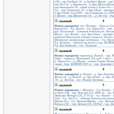
(1Б) - пер.Средний 1А - р.Средний Иркут - пе
пер.№13 нк - р.Бурунхолаv - р.Ара-Шаган-Шулут
пер.Авиаторов 1А - левый исток р.Хото-Гол - 
Гол - пер.Самарский 1Б - р.Ара-Ошей - траверс
п.Ара-Ошей 2а (3248) - пер Гельфгата 1а (2846
р.Шумак - пер.Шумакский 1А — р.Эхе-Гер - до
4
лыжный
Нитка маршрута:
пос. Ниловка – база на Сухо
Баром-Гол – д.р. Архат – д.р. Барун-Гол – пер.
руч. Поисковый – устьевой водопад руч. Поиско
Желга – д.р. Китой – д.р. Ара-Ошей – нижний к
водопад Зунгольский Стакан+каньон р. Зун-Гол 
Шумакские минеральные источники – д.р. Правы
д.р. Билюты – водопад на ригеле к пер. БЕПКАН
д.р. Зун-Хандагай – пос. Тагархай
4
лыжный
Нитка маршрута:
верховья р. Китой – пер. Н
Ошей – каньон р. Мокиновой (2А, рад. 2 вдп.) –
р. Нарин-Гол – р. Шумак – каньон Сказки Пушки
связка: [пер. БЕПКАН 2635 м + пер. Динозавр 2
4
лыжный
Нитка маршрута:
р. Китой – р. Ара-Хонгодой
Жалга н/к – р. Китой – р. Ара-Ошей – р. Ара-Х
1А – р. Эхе-Гер – пос. Нилова Пустынь
5
лыжный
Нитка маршрута:
г. Иркутск – д.р. Китой – 
р.Онот (1Б) - пер. Власова (1А, 2660 м) – д.р. 
Любимых Женщин (2А, 2710 м) – д.р. Китой – д.
(1А) – д.р. Зун-Гол – ледопад Зунгольский стака
Шумак-Гол – д.р. Правый Шумак – пер. Эдельвей
Бепкан (2А) – пер. Бепкан (1А, 2629м) – пер. Д
4
лыжный