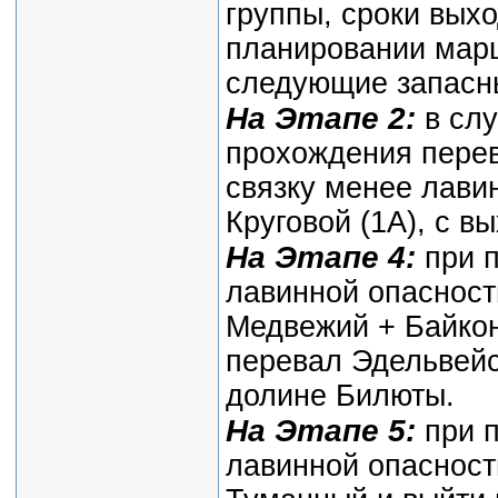
группы, сроки вых
планировании мар
следующие запасн
На Этапе 2:
в слу
прохождения перев
связку менее лави
Круговой (1А), с в
На Этапе 4:
при п
лавинной опасност
Медвежий + Байкон
перевал Эдельвейс
долине Билюты.
На Этапе 5:
при 
лавинной опасност