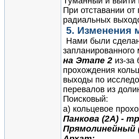
Туманный и выйти 
При отставании от 
радиальных выход
5. Изменения 
Нами были сдела
запланированного 
на Этапе 2
из-за
прохождения кольц
выходы по исслед
перевалов из доли
Поисковый:
а) кольцевое прох
Панкова (2А) - т
Прямолинейный (
Архат;