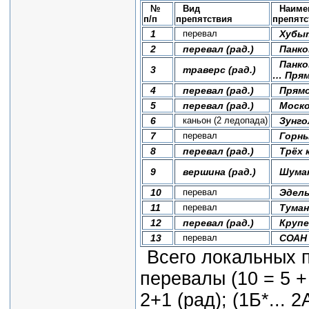
№
Вид
Наиме
п/п
препятствия
препятс
1
перевал
Хубы
2
перевал (рад.)
Панко
Панко
3
траверс (рад.)
… Пря
4
перевал (рад.)
Прям
5
перевал (рад.)
Моско
6
каньон (2 ледопада)
Зунго
7
перевал
Горны
8
перевал (рад.)
Трёх 
9
вершина (рад.)
Шумак
10
перевал
Эдель
11
перевал
Тума
12
перевал (рад.)
Крупе
13
перевал
СОАН
Всего локальных п
перевалы (10 = 5 + 
2+1 (рад); (1Б*... 2