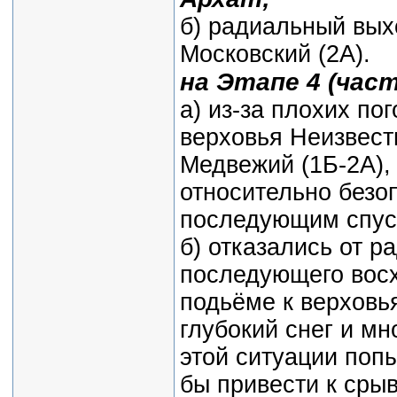
б) радиальный вых
Московский (2А).
на Этапе 4 (час
а) из-за плохих по
верховья Неизвест
Медвежий (1Б-2А),
относительно безоп
последующим спуск
б) отказались от р
последующего восхо
подьёме к верховь
глубокий снег и м
этой ситуации поп
бы привести к сры