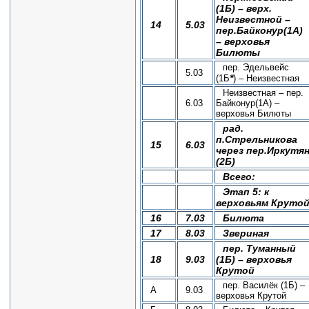
(1Б) – верх.
Неизвестной –
14
5.03
пер.Байконур(1А)
– верховья
Билюты
пер. Эдельвейс
5.03
*
(1Б
) – Неизвестная
Неизвестная – пер.
6.03
Байконур(1А) –
верховья Билюты
рад.
п.Стрельникова
15
6.03
через пер.Иркутя
(2Б)
Всего:
Этап 5: к
верховьям Круто
16
7.03
Билюта
17
8.03
Звериная
пер. Туманный
18
9.03
(1Б) – верховья
Крутой
пер. Василёк (1Б) –
А
9.03
верховья Крутой