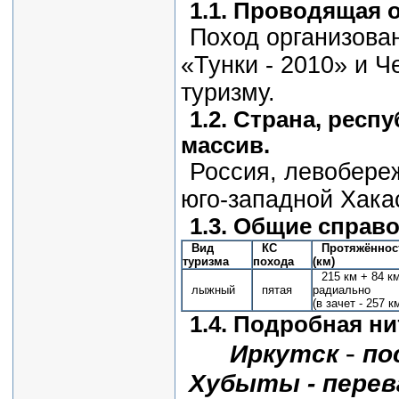
1.1. Проводящая 
Поход организова
«Тунки - 2010» и 
туризму.
1.2. Страна, респ
массив.
Россия, левобере
юго-западной Хака
1.3. Общие справ
Вид
КС
Протяжённос
туризма
похода
(км)
215 км + 84 к
лыжный
пятая
радиально
(в зачет - 257 к
1.4. Подробная н
-
Иркутск
по
Хубыты - перева