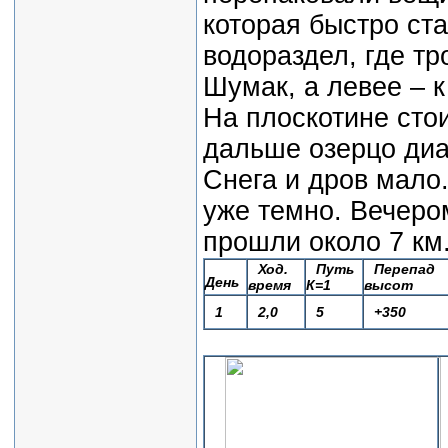
которая быстро ста
водораздел, где тр
Шумак, а левее – 
На плоскотине стои
дальше озерцо диа
Снега и дров мало.
уже темно. Вечером
прошли около 7 км
Ход.
Путь
Перепад
День
время
К=1
высот
1
2,0
5
+350