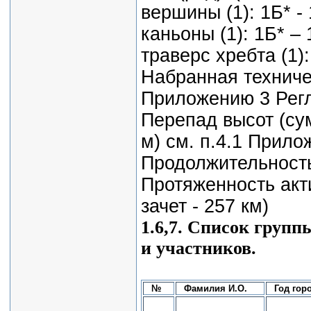
вершины (1): 1Б* - 
каньоны (1): 1Б* – 
траверс хребта (1):
Набранная техниче
Приложению 3 Регл
Перепад высот (су
м) см. п.4.1 Прило
Продолжительность:
Протяженность акти
зачет - 257 км)
1.6,7. Список группы
и участников.
№
Фамилия И.О.
Год гор