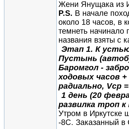
Жени Янущака из И
P
.
S
.
В начале поход
около 18 часов, в 
темнеть начинало 
названия взяты с к
Этап 1. К усть
Пустынь (автоб
Баромгол -
забро
ходовых часов + 
радиально,
V
ср
=
1 день (20 февра
развилка троп к
Утром в Иркутске 
-8С. Заказанный в