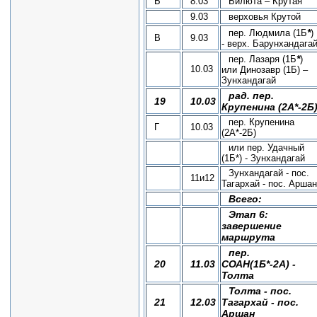
Б
8.03
Билюта – Крутая
9.03
верховья Крутой
*
пер. Людмила (1Б
)
В
9.03
- верх. Барунхандага
*
пер. Лазаря (1Б
)
10.03
или Динозавр (1Б) –
Зунхандагай
рад. пер.
19
10.03
Крупенина (2А*-2Б
пер. Крупенина
Г
10.03
(2А*-2Б)
или пер. Удачный
(1Б*) - Зунхандагай
Зунхандагай - пос.
11и12
Тагархай - пос. Аршан
Всего:
Этап 6:
завершение
маршрута
пер.
20
11.03
СОАН(1Б*-2А) -
Толта
Толта - пос.
21
12.03
Тагархай - пос.
Аршан