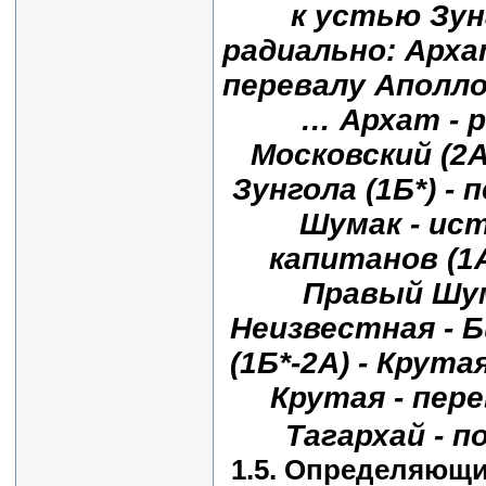
к устью Зун
радиально: Арха
перевалу Аполло
… Архат - 
Московский (2А)
Зунгола (1Б*) - 
Шумак - ист
капитанов (1А
Правый Шума
Неизвестная - Б
(1Б*-2А) - Крута
Крутая - пере
Тагархай - 
1.5. Определяющи