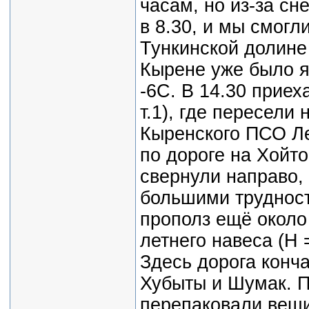
часам, но из-за сн
в 8.30, и мы смогл
Тункинской долине
Кырене уже было я
-6С. В 14.30 приех
т.1), где пересели
Кыренского ПСО Ле
по дороге на Хойто
свернули направо, 
большими трудност
прополз ещё около
летнего навеса (Н
Здесь дорога конч
Хубыты и Шумак. П
перепаковали вещи