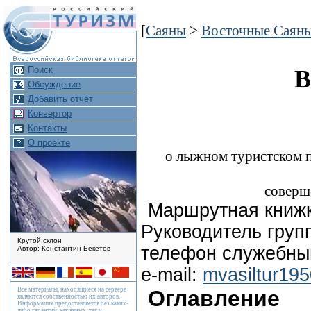
[
Саяны
>
Восточные Саян
Поиск
Обсуждение
Добавить отчет
Конвертор
Контакты
О проекте
о лыжном туристском 
совершё
Маршрутная книж
Руководитель гру
Крутой склон
телефон служебный:
Автор: Константин Бекетов
e-mail:
mvasiltur19
Все материалы, находящиеся на сервере
Оглавление
являются собственностью их авторов.
Информация предоставляется без каких-
либо гарантий, как явных, так и