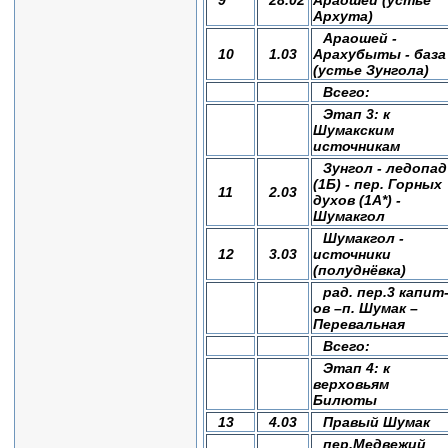
9
28.02
Араошей (устье
Архута)
Араошей -
10
1.03
Арахубыты - база
(устье Зунгола)
Всего:
Этап 3: к
Шумакским
источникам
Зунгол - ледопад
(1Б) - пер. Горных
11
2.03
духов (1А*) -
Шумакгол
Шумакгол -
12
3.03
источники
(полуднёвка)
рад. пер.3 капит
ов –п. Шумак –
Перевальная
Всего:
Этап 4: к
верховьям
Билюты
13
4.03
Правый Шумак
пер.Медвежий