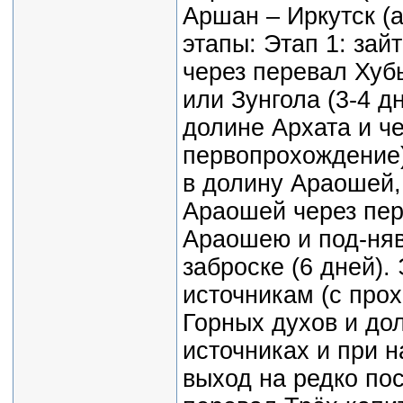
Аршан – Иркутск (
этапы: Этап 1: зай
через перевал Хуб
или Зунгола (3-4 д
долине Архата и ч
первопрохождение)
в долину Араошей,
Араошей через пер
Араошею и под-няв
заброске (6 дней).
источникам (с про
Горных духов и дол
источниках и при 
выход на редко по