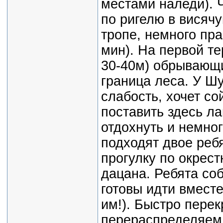
местами наледи). 
по ригелю в висяч
тропе, немного пр
мин). На первой те
30-40м) обрывающи
граница леса. У Ш
слабость, хочет с
поставить здесь ла
отдохнуть и немног
подходят двое реб
прогулку по окрест
дацана. Ребята соб
готовы идти вместе
им!). Быстро перек
перераспределяем г