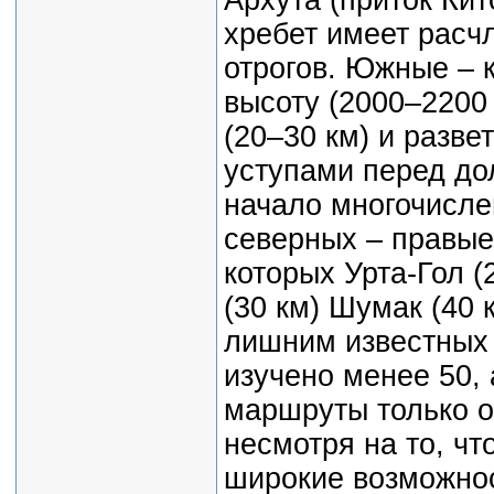
Архута (приток Кит
хребет имеет расч
отрогов. Южные – 
высоту (2000–2200
(20–30 км) и разв
уступами перед до
начало многочисле
северных – правые
которых Урта-Гол (
(30 км) Шумак (40 
лишним известных 
изучено менее 50,
маршруты только ок
несмотря на то, чт
широкие возможнос