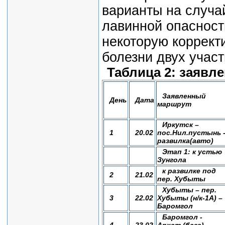
варианты на случа
лавинной опасност
некоторую коррект
болезни двух участ
Таблица 2: заявл
Заявленный
День
Дата
маршрут
Иркутск –
1
20.02
пос.Нил.пустынь 
развилка(авто)
Этап 1: к устью
Зунгола
к развилке под
2
21.02
пер. Хубыты
Хубыты – пер.
3
22.02
Хубыты (н/к-1А) –
Баромгол
Баромгол -