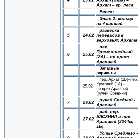
4
23.02
Архат (база) –
Архат – гр. леса
Всего:
Этап 2: кольцо
на Араошей
разведка
5
24.02
перевалов в
верховьях Архата
пер.
Прямолинейный
6
25.02
(2А) – пр.прит.
Араошей
Запасные
варианты
пер. Архат (1Б)–пер.
Круговой (1А) –
25.02
пр.прит.Араошей
(ручей Средний)
ручей Средний -
7
26.02
Араошей
рад. пер.
ВАСХНИЛ и пик
8
27.02
Араошей (3244м,
1Б)
Устье Среднего -