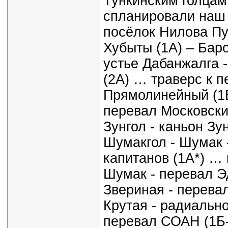
Тункинским голца
спланировали наш 
посёлок Нилова Пу
Хубыты (1А) – Баро
устье Дабанжалга 
(2А) … траверс к 
Прямолинейный (1Б
перевал Московский
Зунгол - каньон Зун
Шумакгол - Шумак -
капитанов (1А*) …
Шумак - перевал Эд
Звериная - перева
Крутая - радиально
перевал СОАН (1Б-1