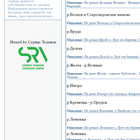
сервере являются
Описание:
По рекам Большая Вишера - Вишера
собственностью их авторов.
Киришей
Информация предоставляется
без каких-либо гарантий, как
р.Волхов и Староладожские каналы
явных, так и предполагаемых.
Описание:
По реке Волхову и Староладожским
р.Вруда
Описание:
По рекам Вруде и Луге от деревни 
Hosted by Сервис Телеком
р.Долгая
Описание:
По рекам Долгой и Луге от деревни 
р.Желча - р.Великая
Описание:
По реке Желче - озерам Чудскому - 
Пскова
р.Ижора
Описание:
По реке Ижоре от станции Антроп
р.Кременка - р.Оредеж
Описание:
По рекам Кременке и Оредежу от с
р.Лемовжа
Описание:
По рекам Лемовже и Луге от деревн
р.Лемовжа
Описание:
р.Лемовжа - р.Луга от дер.Сосницы