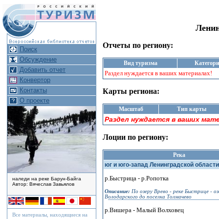
Ленин
Отчеты по региону:
Поиск
Обсуждение
Вид туризма
Категор
Добавить отчет
Раздел нуждается в ваших материалах!
Конвертор
Контакты
Карты региона:
О проекте
Масштаб
Тип карты
Раздел нуждается в ваших мат
Лоции по региону:
Река
юг и юго-запад Ленинградской области
р.Быстрица - р.Ропотка
наледи на реке Барун-Байга
Автор: Вячеслав Завьялов
Описание:
По озеру Врево - реке Быстрице - о
Володарского до поселка Толмачево
р.Вишера - Малый Волховец
Все материалы, находящиеся на