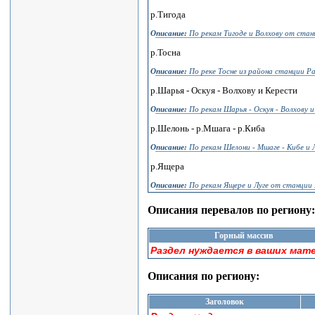
р.Тигода
Описание:
По рекам Тигоде и Волхову от стан
р.Тосна
Описание:
По реке Тосне из района станции Р
р.Шарья - Оскуя - Волхову и Керести
Описание:
По рекам Шарья - Оскуя - Волхову 
р.Шелонь - р.Мшага - р.Киба
Описание:
По рекам Шелони - Мшаге - Кибе и 
р.Ящера
Описание:
По рекам Ящере и Луге от станции 
Описания перевалов по региону:
Горный массив
Раздел нуждается в ваших мат
Описания по региону:
Заголовок