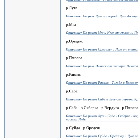
р.Луга
Описание:
По реке Луге от города Луги до гор
р.Мга
Описание:
По рекам Мге и Неве от станции По
р.Оредеж
Описание:
По рекам Оредежу и Луге от станци
р.Плюсса
Описание:
По реке Плюссе от станции Плюсса
р.Равань
Описание:
По рекам Равани - Тигоде и Волхов
р.Саба
Описание:
По рекам Сабе и Луге от деревни К
р.Саба - р.Сяберка - р.Вердуга - р.Плюсс
Описание:
По рекам Луге - Сабе - Сяберке - оз
поселка Ляды
р.Суйда - р.Оредеж
Описание:
По рекам Суйде - Оредежу и Луге о