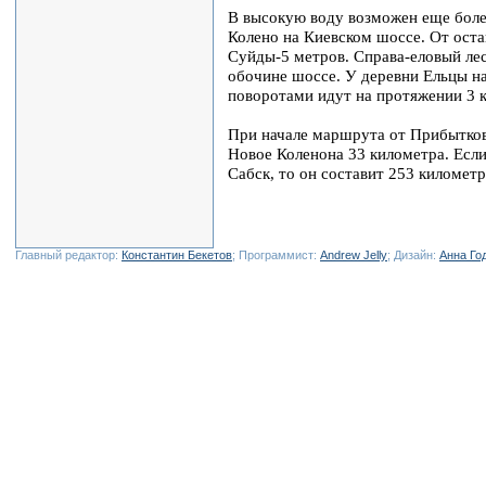
В высокую воду возможен еще боле
Колено на Киевском шоссе. От оста
Суйды-5 метров. Справа-еловый лес
обочине шоссе. У деревни Ельцы н
поворотами идут на протяжении 3 к
При начале маршрута от Прибыткова
Новое Коленона 33 километра. Есл
Сабск, то он составит 253 километр
Главный редактор:
Константин Бекетов
; Программист:
Andrew Jelly
; Дизайн:
Анна Го