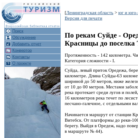
[
Ленинградская область
>
юг и юго
Версия для печати
Поиск
По рекам Суйде - Оред
Обсуждение
Красницы до поселка
Добавить отчет
Конвертор
Протяженность - 142 километра. Чи
Контакты
Категория сложности - I.
О проекте
Суйда, левый приток Оредежа, берет
километре. Длина Суйды-63 километ
шириной до 50 метров, ниже желез
от 10 до 00 метров. Местами забол
река протекает среди лугов и полей
16 километров река течет по лесис
песчано-галечное, с отдельными ва
Начинается маршрут от станции К
Витебск. От платформы до реки-100
берегу. Выйдя в Оредеж, надо пове
в маршруте № 44).