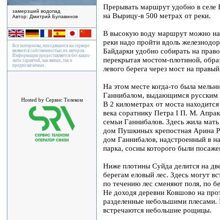
Прерывать маршрут удобно в селе В
замерзший водопад
на Вырицу-в 500 метрах от реки.
Автор: Дмитрий Булавинов
В высокую воду маршрут можно нач
реки надо пройти вдоль железнодор
Все материалы, находящиеся на сервере
Байдарки удобно собирать на право
являются собственностью их авторов.
Информация предоставляется без каких-
перекрытая мостом-плотиной, образ
либо гарантий, как явных, так и
предполагаемых.
левого берега через мост на правый
На этом месте когда-то была мельн
Ганнибалом, выдающимся русским 
Hosted by Сервис Телеком
В 2 километрах от моста находится
века соратнику Петра I П. М. Апрак
семьи Ганнибалов. Здесь жила мать
дом Пушкиных крепостная Арина Р
дом Ганнибалов, надстроенный в на
парка, сосны которого были посаже
Ниже плотины Суйда делится на две
берегам еловый лес. Здесь могут в
по течению лес сменяют поля, по б
Не доходя деревни Ковшово на про
разделенные небольшими плесами. 
встречаются небольшие рощицы.