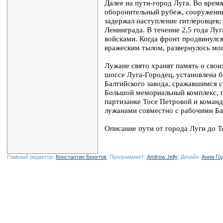
Далее на пути-город Луга. Во вре
оборонительный рубеж, сооруженны
задержал наступление гитлеровцев;
Ленинграда. В течение 2,5 года Л
войсками. Когда фронт продвинулся
вражеским тылом, развернулось мо
Лужане свято хранят память о сво
шоссе Луга-Городец, установлена 
Балтийского завода, сражавшимся с
Большой мемориальный комплекс, 
партизанке Тосе Петровой и команд
лужанами совместно с рабочими Ба
Описание пути от города Луги до 
Главный редактор:
Константин Бекетов
; Программист:
Andrew Jelly
; Дизайн:
Анна Го