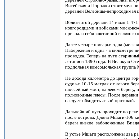
Витебская и Порожки стоит мельниц
деревней Велебицы-непроходимая ш
Вблизи этой деревни 14 июля 1-47
новгородцами и войсками московско
признали себя «вотчиной великого 
Далее четыре шиверы: одна (мелкая
Набережная и одна - в километре 
проводка. Теперь на пути старинны
летописи 1390 года. В Великую Оте
подпольная комсомольская группа 
Не доходя километра до центра гор
судов-в 10-15 метpax от левого бер
шоссейный мост, на левом берегу, 
полноводные плесы. После деревни
следует обходить левой протокой.
Дальнейший путь проходит по реке 
после острова. Длина Мшаги-106 ки
берега низкие, заболоченные. Впада
В устье Мшаги расположены два ра