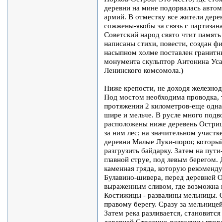
деревни на мине подорвалась авто
армий. В отместку все жители дерев
сожжены-якобы за связь с партизан
Советский народ свято чтит память
написаны стихи, повести, создан фи
насыпном холме поставлен гранитн
монумента скульптор Антонина Уса
Ленинского комсомола.)
Ниже крепости, не доходя железно
Под мостом необходима проводка, 
протяжении 2 километров-еще одна 
шире и мельче. В русле много под
расположены ниже деревень Остриц
за ним лес; на значительном участк
деревни Малые Луки-порог, который
разгрузить байдарку. Затем на пут
главной струе, под левым берегом. 
каменная гряда, которую рекоменду
Булавино-шивера, перед деревней О
выраженным сливом, где возможна 
Костижицы - развалины мельницы. О
правому берегу. Сразу за мельницей 
Затем река разливается, становитс
деревней Строкино-развалины втор