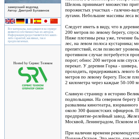
Шелонь принимает множество приток
замерзший водопад
порожистых участках - галечно-вал
Автор: Дмитрий Булавинов
лугами. Небольшие массивы леса вс
Следует иметь в виду, что в дерев
Все материалы, находящиеся на сервере
200 метров по левому берегу, спуск
являются собственностью их авторов.
Информация предоставляется без каких-
Ниже плотины река уже, течение б
либо гарантий, как явных, так и
предполагаемых.
лес, на левом полоса кустарника; м
препятствий, если позволит уровень
противном случае потребуется пров
порог; обнос 200 метров или спуск 
Hosted by Сервис Телеком
перекат. У деревни Горка - шивера
проходить, придерживаясь левого 
метров по левому берегу. После пл
2 километра через каждые 50-100 м
Славную страницу в историю Велик
подпольщики. На северном берегу Ш
развалины кинотеатра, взорванного
около 300 фашистских офицеров. П
предприятие-релейный завод. Желе
Москвой, Ленинградом, Псковом и
При наличии времени рекомендуетс
Порхов-Остров. Это место, где стоя