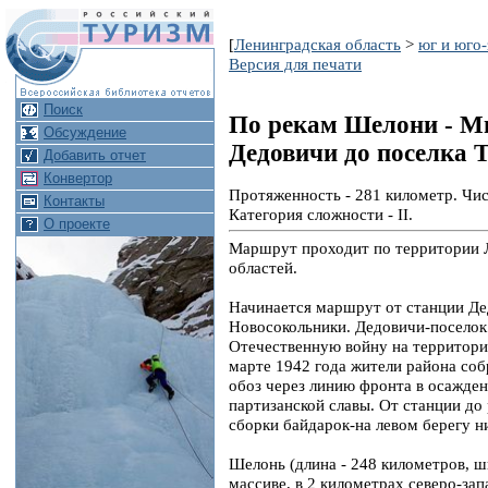
[
Ленинградская область
>
юг и юго
Версия для печати
Поиск
По рекам Шелони - Мш
Обсуждение
Дедовичи до поселка 
Добавить отчет
Конвертор
Протяженность - 281 километр. Чис
Контакты
Категория сложности - II.
О проекте
Маршрут проходит по территории Л
областей.
Начинается маршрут от станции Д
Новосокольники. Дедовичи-поселок
Отечественную войну на территории
марте 1942 года жители района соб
обоз через линию фронта в осажде
партизанской славы. От станции до
сборки байдарок-на левом берегу н
Шелонь (длина - 248 километров, ш
массиве, в 2 километрах северо-за