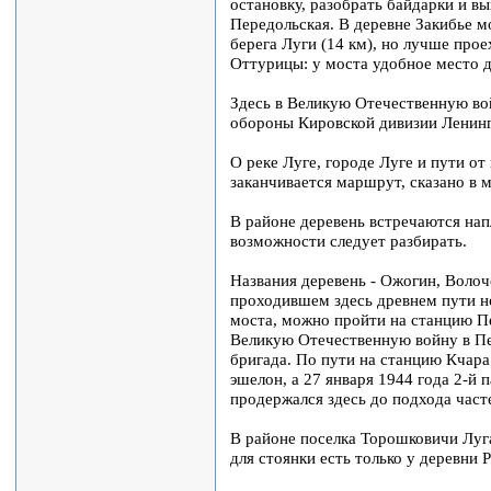
остановку, разобрать байдарки и в
Передольская. В деревне Закибье 
берега Луги (14 км), но лучше про
Оттурицы: у моста удобное место д
Здесь в Великую Отечественную во
обороны Кировской дивизии Ленинг
О реке Луге, городе Луге и пути от
заканчивается маршрут, сказано в 
В районе деревень встречаются на
возможности следует разбирать.
Названия деревень - Ожогин, Воло
проходившем здесь древнем пути н
моста, можно пройти на станцию Пе
Великую Отечественную войну в Пе
бригада. По пути на станцию Кчар
эшелон, а 27 января 1944 года 2-й
продержался здесь до подхода част
В районе поселка Торошковичи Луга
для стоянки есть только у деревни