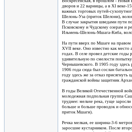
Воскресенская, в прошлом - Новая Р
дворов и 22 варницы, а в XI веке-1
важных торговых путей-сухопутного
Шелонь-Уза (приток Шелони), волок
В случае закрытия шведами пути п
Псковскому и Чудскому озерам и ре
Ильмень-Шелонь-Мшага-Киба, волок 
На пути вверх по Мшаге на правом 
XVII веке. Оно известно как место
годах. В селе провел детские год
удивительную по смелости попытку 
Чернышевского. В 1905 году здесь 
1906 года сюда был сослан батальо
году здесь же за отказ присягнуть 
гражданской войны защитник Архан
В годы Великой Отечественной войн
молодежная подпольная группа Саш
труднее: мельче река, гуще заросл
больше и больше проводок и обносо
приток Мшаги).
Речка мелкая, ее ширина-3-6 метро
заросшие кустарником. После втор