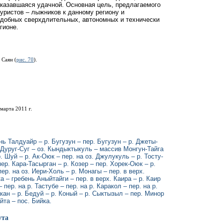
оказавшаяся удачной. Основная цель, предлагаемого
уристов – лыжников к данному региону и
одобных сверхдлительных, автономных и технически
гионе.
 Саян (
рис. 70
).
марта 2011 г.
нь Талдуайр – р. Бугузун – пер. Бугузун – р. Джеты-
. Дуруг-Суг – оз. Кындыктыкуль – массив Монгун-Тайга
 Шуй – р. Ак-Оюк – пер. на оз. Джулукуль – р. Тосту-
пер. Кара-Тасырган – р. Козер – пер. Хорек-Оюк – р.
ер. на оз. Иери-Холь – р. Монагы – пер. в верх.
 – гребень Аныйтайги – пер. в верх. Каира – р. Каир
 пер. на р. Тастубе – пер. на р. Каракол – пер. на р.
кан – р. Бедуй – р. Коный – р. Сыктызыл – пер. Минор
йта – пос. Бийка.
ута