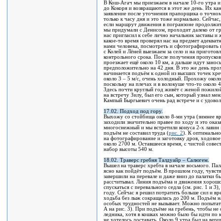
В Кош-Агач мы приезжаем в начале 10-го утра и 
до Кокоря и возвращаются в этот же день. Их к
заявление после уточнения прапорщика о точно
только к часу дня и это тоже нормально. Сейчас
если маршрут движения в погранзоне продолжит
мы придумали с Денисом, проходит далеко от гр
нас пригласил к себе лично начальник заставы и
какое-то время проверял нас на предмет адекват
нами человека, посмотреть и сфотографировать 
с Колей и Лёней выезжаем за село и на пригото
контрольного срока. После получения пропусков
проезжает ещё около 10 км, а дальше идут зано
предположительно на 42 дня. В это же день про
начинается подъём к одной из высших точек хреб
около 3 – 5 м/с, очень холодный. Прохожу около
поскольку на плечах и в волокуше что-то около 
Здесь почти круглый год живёт с женой пожило
на встречу Зилу, был его сын, который узнал ме
Кампый Быргыевич очень рад встрече и с удовол
17.02. Подход под гору.
Выхожу со стойбища около 8-ми утра (зимнее вр
заходили значительно правее по ходу и это оказ
многоснежный и мы встретили конуса 2-х лавин 
подъём не составил труда (
рис. 2
). К оптимальн
на фотографирование и заготовку дров, ходовое 
около 2700 м. Оставшееся время, с чистой совес
набор высоты 540 м.
18.02. Траверс гребня Талдуайр – Салюгем.
Вышел на траверс хребта в начале восьмого. Пал
ясно как пойдёт подъём. В прошлом году, чувств
завершили на перевале и даже вниз до палатки б
рассчитывал. Линия подъёма и движения хорошо
спускаться с перевального седла (см. рис. 1 и 3
году. Сейчас я решил потратить больше сил и вр
ходьба без лыж сокращалась до 200 м. Подъём н
особых трудностей не вызывает. Можно попытать
А на рис. 3). При подъёме на гребень, чтобы не
ледника, хотя в кошках можно было бы идти по к
не хотелось доставать. Около 9 утра был на ве