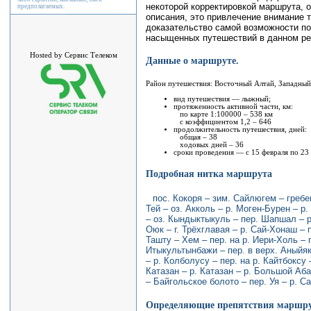
некоторой корректировкой маршрута, 
предполагаемых.
описания, это привлечение внимание т
доказательство самой возможности п
насыщенных путешествий в данном ре
Hosted by Сервис Телеком
Данные о маршруте.
Район путешествия: Восточный Алтай, Западный
вид путешествия — лыжный;
протяженность активной части, км:
по карте 1:100000 – 538 км
с коэффициентом 1,2 – 646
продолжительность путешествия, дней:
общая – 38
ходовых дней – 36
сроки проведения — с 15 февраля по 23 
Подробная нитка маршрута
пос. Кокоря – зим. Сайлюгем – гребе
Тей – оз. Акколь – р. Моген-Бурен – р
– оз. Кындыктыкуль – пер. Шапшал – р.
Оюк – г. Трёхглавая – р. Сай-Хонаш – 
Ташту – Хем – пер. на р. Иери-Холь – п
Итыкультынбажи – пер. в верх. Аныйяка
– р. Колболусу – пер. на р. Кайтбоксу –
Катазан – р. Катазан – р. Большой Аба
– Байгольское болото – пер. Уя – р. Са
Определяющие препятствия маршр