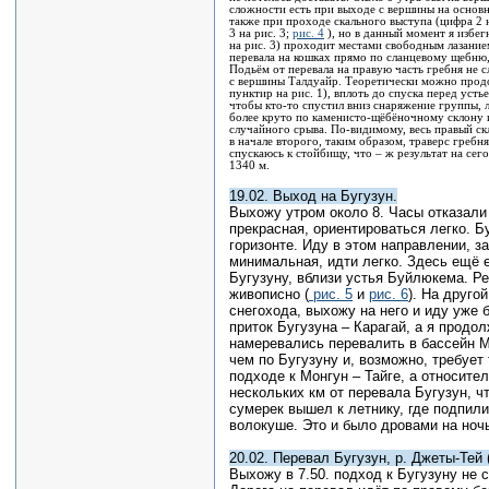
сложности есть при выходе с вершины на основно
также при проходе скального выступа (цифра 2 на
3 на рис. 3;
рис. 4
), но в данный момент я избе
на рис. 3) проходит местами свободным лазанием
перевала на кошках прямо по сланцевому щебню, 
Подьём от перевала на правую часть гребня не с
с вершины Талдуайр. Теоретически можно продо
пунктир на рис. 1), вплоть до спуска перед усть
чтобы кто-то спустил вниз снаряжение группы, л
более круто по каменисто-щёбёночному склону и
случайного срыва. По-видимому, весь правый ск
в начале второго, таким образом, траверс гребн
спускаюсь к стойбищу, что – ж результат на сего
1340 м.
19.02. Выход на Бугузун.
Выхожу утром около 8. Часы отказали
прекрасная, ориентироваться легко. Б
горизонте. Иду в этом направлении, за
минимальная, идти легко. Здесь ещё е
Бугузуну, вблизи устья Буйлюкема. Р
живописно (
рис. 5
и
рис. 6
). На друго
снегохода, выхожу на него и иду уже 
приток Бугузуна – Карагай, а я продо
намеревались перевалить в бассейн М
чем по Бугузуну и, возможно, требует
подходе к Монгун – Тайге, а относите
нескольких км от перевала Бугузун, ч
сумерек вышел к летнику, где подпили
волокуше. Это и было дровами на ночь
20.02. Перевал Бугузун, р. Джеты-Тей 
Выхожу в 7.50. подход к Бугузуну не 