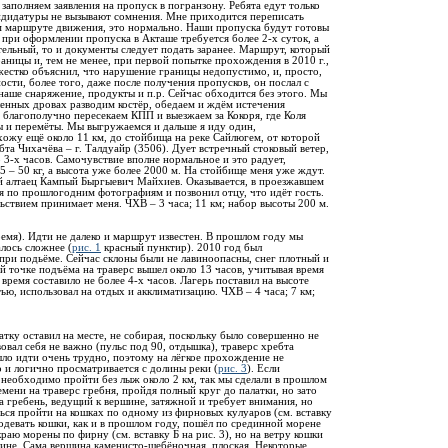
заполняем заявления на пропуск в погранзону. Ребята едут только
андидатуры не вызывают сомнения. Мне приходится переписать
м маршруте движения, это нормально. Наши пропуска будут готовы
, при оформлении пропуска в Акташе требуется более 2-х суток, а
ельный, то и документы следует подать заранее. Маршрут, который
аницы и, тем не менее, при первой попытке прохождения в 2010 г.,
 жестко объяснил, что нарушение границы недопустимо, и, просто,
ности, более того, даже после получения пропусков, он послал с
наше снаряжение, продукты и п.р. Сейчас обходится без этого. Мы
вленных дровах разводим костёр, обедаем и ждём истечения
 благополучно пересекаем КПП и выезжаем за Кокоря, где Коля
сы и перемёты. Мы выгружаемся и дальше я иду один,
хожу ещё около 11 км, до стойбища на реке Сайлюгем, от которой
та Чихачёва – г. Талдуайр (3506). Дует встречный стоковый ветер,
 3-х часов. Самочувствие вполне нормальное и это радует,
45 – 50 кг, а высота уже более 2000 м. На стойбище меня уже ждут.
й алтаец Кампый Быргыевич Майхиев. Оказывается, в проезжавшем
ня по прошлогодним фотографиям и позвонил отцу, что идёт гость.
ьствием принимает меня. ЧХВ – 3 часа; 11 км; набор высоты 200 м.
емя). Идти не далеко и маршрут известен. В прошлом году мы
алось сложнее (
рис. 1
красный пунктир). 2010 год был
при подьёме. Сейчас склоны были не лавиноопасны, снег плотный и
ой точке подъёма на траверс вышел около 13 часов, учитывая время
время составило не более 4-х часов. Лагерь поставил на высоте
тью, использовал на отдых и акклиматизацию. ЧХВ – 4 часа; 7 км;
атку оставил на месте, не собирая, поскольку было совершенно не
овал себя не важно (пульс под 90, отдышка), траверс хребта
ыло идти очень трудно, поэтому на лёгкое прохождение не
 и логично просматривается с долины реки (
рис. 3
). Если
), необходимо пройти без лыж около 2 км, так мы сделали в прошлом
емени на траверс гребня, пройдя полный круг до палатки, но зато
а гребень, ведущий к вершине, затяжной и требует внимания, но
ся пройти на кошках по одному из фирновых кулуаров (см. вставку
 одевать кошки, как и в прошлом году, пошёл по срединной морене
раю морены по фирну (см. вставку Б на рис. 3), но на ветру кошки
ршине. Сама вершина каменисто-щебёночная, плоская. Некоторые