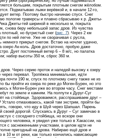
регу реки (орографически), но лучше подниматься
вляется большим, покрытым плотным снегом жёлобом.
тся. Подматываю лыжи верёвкой и, в начале 12-го,
дует ветер. Поэтому быстро начинаю спуск. Снег
аю пологие траверсы и плавно сбрасываю к р. Джеты-
Река Джеты-тей шириной в несколько м, покрыта
к, cнова беру небольшой запас дров. Из чувства
 плотный, но бугристый снег (
рис. 7
). Через 2 км
дти по ней легче. Уже не сворачивая с русла,
ь немного прикрыт снегом. Встаю на ночлег удачно,
а озеро Ак-коль. Дров достаточно, пробую даже
ыстро. Дует постоянный ветер 6 – 8 м/с, но палатка
км; набор высоты 350 м, сброс 360 м.
 дров. Через серию проток и наледей выхожу к озеру
е через перевал. Тропёжка минимальная, идти
ра почти 190 м, спуск по плотному снегу также не из
ло бы пройти из озера по реке до Моген-Бурен, но это
скаюсь к Моген-Бурен уже во втором часу. Снег местами
ебут по земле и камням. На полпути к Дуруг-Суг
вёт на стойбище. Здороваемся, расспрашиваем друг –
? Устало отмахиваюсь, какой там экстрим, пройти бы
снять, говорю, что иду в Шуй через Шапшал. Парень
 своей дорогой. Спускаясь в Дуруг – Суг замечаю в
пастух с соседнего стойбища, но вскоре они
ющего человека, я увидел уже только в Хакассии, на
тся с заснеженными участками, в целом идти не
вполне пригодный на дрова. Набираю ещё дров и
о в 10 м от реки, как только кончились нависающие