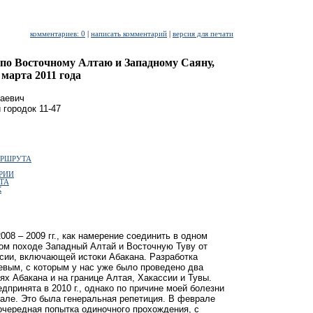
комментариев: 0
|
написать комментарий
|
версия для печати
о Восточному Алтаю и Западному Саяну,
 марта 2011 года
лаевич
 городок 11-47
АРШРУТА
РИИ
ТА
К
08 – 2009 гг., как намерение соединить в одном
ом походе Западный Алтай и Восточную Туву от
сии, включающей истоки Абакана. Разработка
вым, с которым у нас уже было проведено два
х Абакана и на границе Алтая, Хакассии и Тувы.
принята в 2010 г., однако по причине моей болезни
але. Это была генеральная репетиция. В феврале
 очередная попытка одиночного прохождения, с