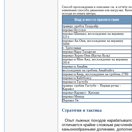
Способ прохождения и описание см. в отчёте по
изменения способа движения или нагрузки. Кате
исходя из опыта автора.
Вид и место препятствия
траверс хребта Талдуайр
перевал Бугузун
перевал Шапшал, восхождение на вершину
3211
перевал Ак-Оюк, восхождение на вершину
3000
г. Трёхглавая
перевал Кара-Тасырган
перевал Хорек-Оюк (Касты-Холь)
перевал в Мен-Ажу, восхождение на вершину
2814
перевал в Аныйяк
восхождение на гребень Аныйтайга
перевал в Каир, восхождение на гребень 2780
перевал в Кайтбоксу
перевал в Тастубе
траверс гребня Тастубе – Первая речка -
Каракол
перевал Каракол - Катазан
перевал Минор
Перевал Уя
Стратегия и тактика
Опыт лыжных походов нарабатывался
отличается крайне сложным расчленё
каньонообразными долинами, дополни