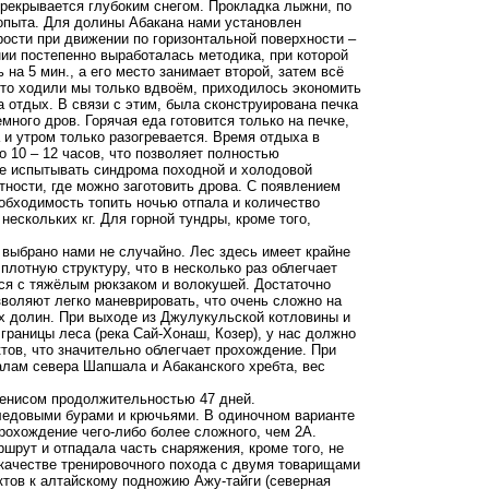
рекрывается глубоким снегом. Прокладка лыжни, по
 опыта. Для долины Абакана нами установлен
рости при движении по горизонтальной поверхности –
ении постепенно выработалась методика, при которой
на 5 мин., а его место занимает второй, затем всё
что ходили мы только вдвоём, приходилось экономить
 отдых. В связи с этим, была сконструирована печка
ного дров. Горячая еда готовится только на печке,
 и утром только разогревается. Время отдыха в
о 10 – 12 часов, что позволяет полностью
не испытывать синдрома походной и холодовой
стности, где можно заготовить дрова. С появлением
обходимость топить ночью отпала и количество
ескольких кг. Для горной тундры, кроме того,
 выбрано нами не случайно. Лес здесь имеет крайне
 плотную структуру, что в несколько раз облегчает
ся с тяжёлым рюкзаком и волокушей. Достаточно
воляют легко маневрировать, что очень сложно на
х долин. При выходе из Джулукульской котловины и
границы леса (река Сай-Хонаш, Козер), у нас должно
тов, что значительно облегчает прохождение. При
лам севера Шапшала и Абаканского хребта, вес
енисом продолжительностью 47 дней.
ледовыми бурами и крючьями. В одиночном варианте
 прохождение чего-либо более сложного, чем 2А.
шрут и отпадала часть снаряжения, кроме того, не
 качестве тренировочного похода с двумя товарищами
ктов к алтайскому подножию Ажу-тайги (северная