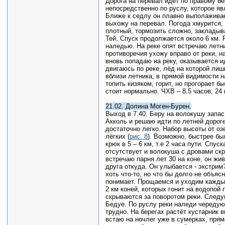
Дорога на перевал идёт по правому бе
непосредственно по руслу, которое я
Ближе к седлу он плавно выполаживае
выхожу на перевал. Погода хмурится, 
плотный, тормозить сложно, закладыв
Тей. Спуск продолжается около 6 км. 
наледью. На реке опят встречаю летни
противоречия ухожу вправо от реки, на
вновь попадаю на реку, оказывается и
двигаюсь по реке, лёд на которой лиш
вблизи летника, в прямой видимости н
топить кизяком, горит, но прогорает б
стоит нормально. ЧХВ – 8,5 часов; 24 
21.02. Долина Моген-Бурен.
Выход в 7.40. Беру на волокушу запас
Акколь и решаю идти по летней дорог
достаточно легко. Набор высоты от озе
лёгких (
рис. 8
). Возможно, быстрее бы
крюк в 5 – 6 км, т.е 2 часа пути. Спу
отсутствует и волокуша с дровами скр
встречаю парня лет 30 на коне, он жи
друга откуда. Он улыбается - экстрим
хоть что-то, но что бы долго не объя
понимает. Прощаемся и уходим каждый
2 км коней, которых гонит на водопой 
скрываются за поворотом реки. Следу
Бедуе. По руслу реки наледи чередую
трудно. На берегах растёт кустарник 
встаю на ночлег уже в сумерках, прям