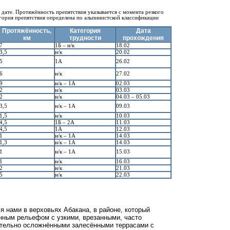
 дате. Протяжённость препятствия указывается с момента резкого
гория препятствия определена по альпинистской классификации
Протяжённость,
Категория
Дата
км
трудности
прохождения
7
1Б – н/к
18.02
3,5
н/к
20.02
5
1А
26.02
6
н/к
27.02
9
н/к – 1А
02.03
2
н/к
03.03
2
н/к
04.03 – 05.03
3,5
н/к – 1А
09.03
1,5
н/к
10.03
4,5
1Б – 2А
11.03
4,5
1А
12.03
1
н/к – 1А
14.03
1,3
н/к – 1А
14.03
1
н/к – 1А
15.03
1
н/к
16.03
2
н/к
21.03
5
н/к
22.03
 нами в верховьях Абакана, в районе, который
нным рельефом с узкими, врезанными, часто
тельно осложнёнными залесёнными террасами с