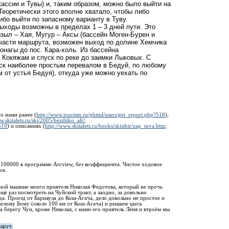
ассии и Тувы) и, таким образом, можно было выйти на
Теоретически этого вполне хватало, чтобы либо
ибо выйти по запасному варианту в Туву.
ыходы возможны в пределах 1 – 3 дней пути. Это
зыл – Хая, Мугур – Аксы (бассейн Моген-Бурен и
й части маршрута, возможен выход по долине Хемчика
Монагы до пос. Кара-холь. Из бассейна
Кокяжам и спуск по реке до заимки Лыковых. С
ск наиболее простым перевалом в Бедуй, по любому
м от устья Бедуя), откуда уже можно уехать по
о нами ранее (
http://www.tourism.ru/phtml/users/get_report.php?518
),
w.skitalets.ru/ski/2005/bezditko_alt/
;
519
) и описаниях (
http://www.skitalets.ru/books/skisibir/zap_tuva.htm
;
.
1:100000 в программе Arcview, без коэффициента. Чистое ходовое
ок.
ичной машине моего приятеля Николая Федотова, который не прочь
щё раз посмотреть на Чуйский тракт, а заодно, за довольно
а. Проезд от Барнаула до Кош-Агача, дело довольно не простое и
Белому Бому (около 100 км от Кош-Агача) и решаем здесь
а берегу Чуи, кроме Николая, с нами его приятель Лёня и втроём мы
шрут.