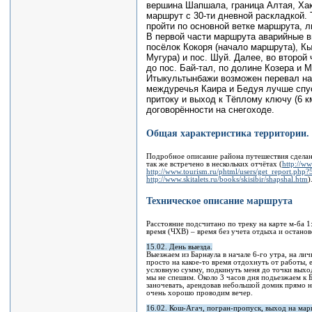
вершина Шапшала, граница Алтая, Хак
маршрут с 30-ти дневной раскладкой. 
пройти по основной ветке маршрута, л
В первой части маршрута аварийные в
посёлок Кокоря (начало маршрута), Кы
Мугура) и пос. Шуй. Далее, во второ
до пос. Бай-тал, по долине Козера и 
Итыкультынбажи возможен перевал на 
междуречья Каира и Бедуя лучше спу
притоку и выход к Тёплому ключу (6 к
договорённости на снегоходе.
Общая характеристика территории.
Подробное описание района путешествия сделан
так же встречено в нескольких отчётах (
http://ww
http://www.tourism.ru/phtml/users/get_report.php?
http://www.skitalets.ru/books/skisibir/shapshal.htm
)
Техническое описание маршрута
Расстояние подсчитано по треку на карте м-ба 
время (ЧХВ) – время без учета отдыха и останов
15.02. День выезда.
Выезжаем из Барнаула в начале 6-го утра, на л
просто на какое-то время отдохнуть от работы, е
условную сумму, подкинуть меня до точки выход
мы не спешим. Около 3 часов дня подьезжаем к 
заночевать, арендовав небольшой домик прямо н
очень хорошо проводим вечер.
16.02. Кош-Агач, погран-пропуск, выход на мар