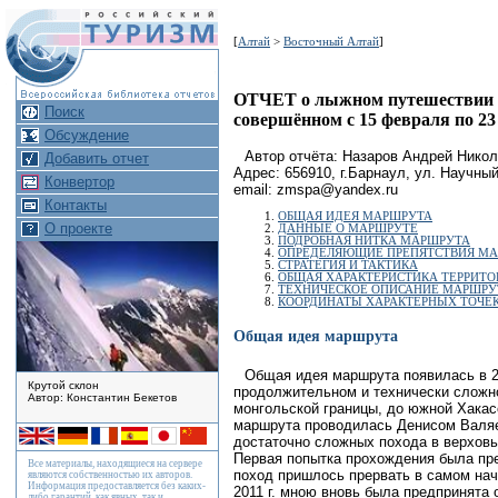
[
Алтай
>
Восточный Алтай
]
ОТЧЕТ о лыжном путешествии п
Поиск
совершённом с 15 февраля по 23
Обсуждение
Автор отчёта: Назаров Андрей Нико
Добавить отчет
Адрес: 656910, г.Барнаул, ул. Научный
Конвертор
email: zmspa@yandex.ru
Контакты
ОБЩАЯ ИДЕЯ МАРШРУТА
О проекте
ДАННЫЕ О МАРШРУТЕ
ПОДРОБНАЯ НИТКА МАРШРУТА
ОПРЕДЕЛЯЮЩИЕ ПРЕПЯТСТВИЯ М
СТРАТЕГИЯ И ТАКТИКА
ОБЩАЯ ХАРАКТЕРИСТИКА ТЕРРИТО
ТЕХНИЧЕСКОЕ ОПИСАНИЕ МАРШРУ
КООРДИНАТЫ ХАРАКТЕРНЫХ ТОЧЕ
Общая идея маршрута
Общая идея маршрута появилась в 20
Крутой склон
продолжительном и технически сложн
Автор: Константин Бекетов
монгольской границы, до южной Хакас
маршрута проводилась Денисом Валяе
достаточно сложных похода в верховья
Первая попытка прохождения была пред
Все материалы, находящиеся на сервере
поход пришлось прервать в самом нач
являются собственностью их авторов.
Информация предоставляется без каких-
2011 г. мною вновь была предпринята
либо гарантий, как явных, так и