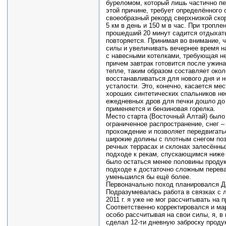
буреломом, который лишь частично пе
этой причине, требует определённого
своеобразный рекорд сверхнизкой ско
5 км в день и 150 м в час. При тропл
прошедший 20 минут садится отдыхать 
повторяется. Принимая во внимание, 
силы и увеличивать вечернее время на
с навесными котелками, требующая нем
причем завтрак готовится после ужина
тепле, таким образом составляет окол
восстанавливаться для нового дня и 
усталости. Это, конечно, касается ме
хороших синтетических спальников не
ежедневных дров для печки дошло до н
применяется и бензиновая горелка.
Место старта (Восточный Алтай) было
ограниченное распространение, снег –
прохождение и позволяет передвигать
широкие долины с плотным снегом поз
речных террасах и склонах залесённы
подходе к рекам, спускающимся ниже 
было остаться менее половины продук
подходе к достаточно сложным перева
уменьшился бы ещё более.
Первоначально поход планировался Д
Подразумевалась работа в связках с 
2011 г. я уже не мог рассчитывать на
Соответственно корректировался и мар
особо рассчитывая на свои силы, я, в
сделал 12-ти дневную заброску проду