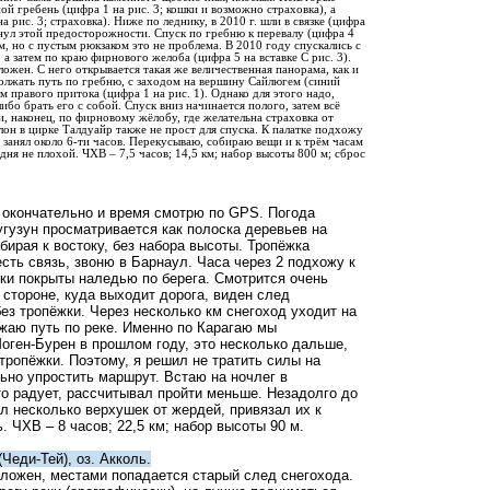
й гребень (цифра 1 на рис. 3; кошки и возможно страховка), а
 рис. 3; страховка). Ниже по леднику, в 2010 г. шли в связке (цифра
гнул этой предосторожности. Спуск по гребню к перевалу (цифра 4
, но с пустым рюкзаком это не проблема. В 2010 году спускались с
а затем по краю фирнового желоба (цифра 5 на вставке С рис. 3).
ложен. С него открывается такая же величественная панорама, как и
лжать путь по гребню, с заходом на вершину Сайлюгем (синий
ем правого притока (цифра 1 на рис. 1). Однако для этого надо,
ибо брать его с собой. Спуск вниз начинается полого, затем всё
, наконец, по фирновому жёлобу, где желательна страховка от
лон в цирке Талдуайр также не прост для спуска. К палатке подхожу
я занял около 6-ти часов. Перекусываю, собираю вещи и к трём часам
дня не плохой. ЧХВ – 7,5 часов; 14,5 км; набор высоты 800 м; сброс
 окончательно и время смотрю по GPS. Погода
угузун просматривается как полоска деревьев на
бирая к востоку, без набора высоты. Тропёжка
сть связь, звоню в Барнаул. Часа через 2 подхожу к
еки покрыты наледью по берега. Смотрится очень
й стороне, куда выходит дорога, виден след
без тропёжки. Через несколько км снегоход уходит на
лжаю путь по реке. Именно по Карагаю мы
оген-Бурен в прошлом году, это несколько дальше,
 тропёжки. Поэтому, я решил не тратить силы на
льно упростить маршрут. Встаю на ночлег в
то радует, рассчитывал пройти меньше. Незадолго до
л несколько верхушек от жердей, привязал их к
. ЧХВ – 8 часов; 22,5 км; набор высоты 90 м.
(Чеди-Тей), оз. Акколь.
сложен, местами попадается старый след снегохода.