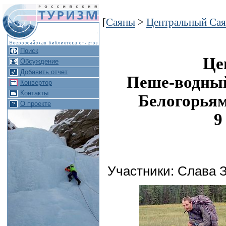
[
Саяны
>
Центральный Са
Поиск
Це
Обсуждение
Добавить отчет
Пеше-водный
Конвертор
Контакты
Белогорьям
О проекте
9
Участники: Слава 