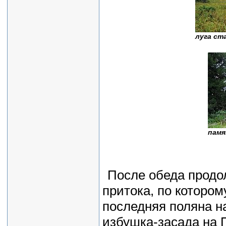
луга ст
памя
После обеда продол
притока, по которо
последняя поляна на
избушка-засада на П