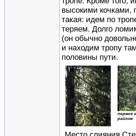
тропе. Кроме того, 
высокими кочками, 
такая: идем по троп
теряем. Долго ломим
(он обычно довольно
и находим тропу там
половины пути.
первое 
районе
Место слияния Степ