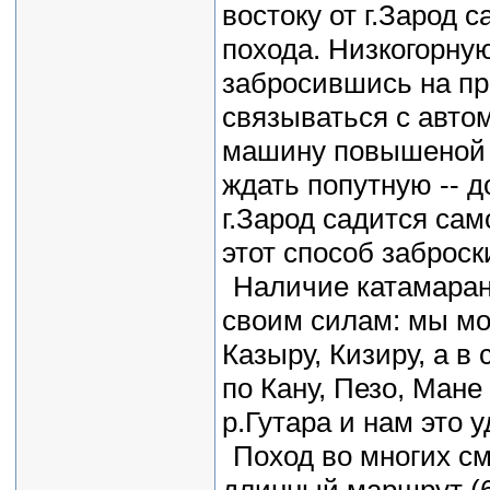
востоку от г.Зарод 
похода. Низкогорну
забросившись на пр
связываться с авто
машину повышеной п
ждать попутную -- д
г.Зарод садится сам
этот способ заброск
Наличие катамаран
своим силам: мы мо
Казыру, Кизиру, а в
по Кану, Пезо, Ман
р.Гутара и нам это 
Поход во многих с
длинный маршрут (62