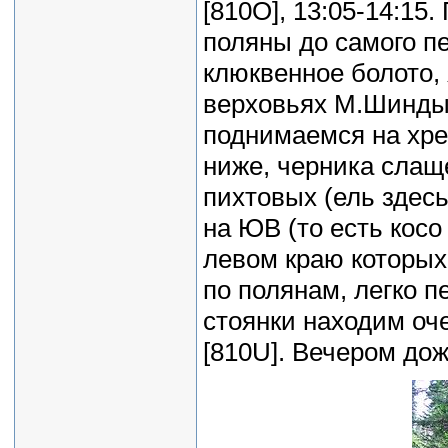
[810O], 13:05-14:15
поляны до самого п
клюквенное болото,
верховьях М.Шинды,
поднимаемся на хреб
ниже, черника слащ
пихтовых (ель здесь
на ЮВ (то есть косо
левом краю которых
по полянам, легко п
стоянки находим оче
[810U]. Вечером дож