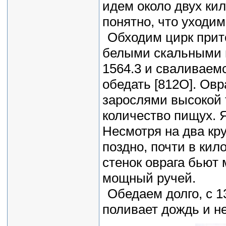
идем около двух кил
понятно, что уходим
Обходим цирк прит
белыми скальными 
1564.3 и сваливаемс
обедать [812O]. Овр
зарослями высокой 
количество пищух. Я
Несмотря на два кр
поздно, почти в кил
стенок оврага бьют
мощный ручей.
Обедаем долго, с 13
поливает дождь и не