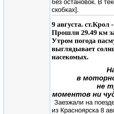
без остановок. В те
скобках].
9 августа. ст.Крол 
Прошли 29.49 км за
Утром погода пасм
выглядывает солнц
насекомых.
Н
в моторно
не 
моментов ни чуд
Заезжали на поезд
из Красноярска 8 ав