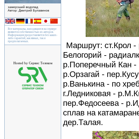
замерзший водопад
Автор: Дмитрий Булавинов
Все материалы, находящиеся на сервере
являются собственностью их авторов.
Информация предоставляется без каких-
либо гарантий, как явных, так и
предполагаемых.
Маршрут: ст.Крол - 
Белогорий - радиалка
р.Поперечный Кан - 
Hosted by Сервис Телеком
р.Орзагай - пер.Кусу
р.Ванькина - по хре
г.Ледниковая - р.М.
пер.Федосеева - р.И
сплав на катамаране
дер.Талая.