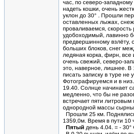
час, по северо-западному
надеть кошки, очень жест
уклон до 30° . Прошли пе
оставленных лыжах, снеж
проваливаемся, скорость 
удобоходимый, лавинно б
предвершинному взлёту, с
больших блоков, снег меж
ледяная корка, фирн, все
очень свежий, северо-зап
это, наверное, лишнее. В
писать записку в туре не у
Фотографируемся и в низ.
19.40. Солнце начинает с
медленно, что бы не разо
встречает пяти литровым
однородной массы сырны
Прошли 25 км. Поднялись
1359,0м. Время в пути 10 
Пятый
день 4.04. = - 30°
В 9.30 вышли, идём по р