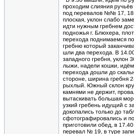
проходим слияния ручьёв 
под перевалов №№ 17, 18,
плоская, уклон слабо зам
идти нужным гребнем дост
подножья г. Блюхера, плотн
перехода поднимаемся по
гребню который заканчив
шли два перехода. В 14.0
западного гребня, уклон 3
лыжи, надели кошки, идём
перехода дошли до скальн
стороне, ширина гребня 2
рыхлый. Южный склон круч
камнями не держит, прова
вытаскивать большая моро
узкий гребень идущий с за
докопались только до табл
сфотографировались и по
приготовили обед, в 17.4
перевал № 19, в туре зап