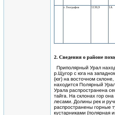
г. Географов
1130,9
1А
2.
Сведения о районе похо
Приполярный Урал наход
р.Щугор с юга на западном 
(юг) на восточном склоне,
находится Полярный Урал
Урала распространена се
тайга. На склонах гор он
лесами. Долины рек и ру
распространены горные т
кустарниками (полярная ив