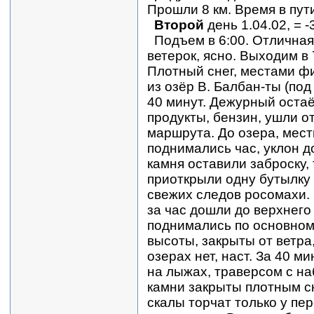
Прошли 8 км. Время в пути
Второй
день 1.04.02, = -
Подъем в 6:00. Отличная
ветерок, ясно. Выходим в 
Плотный снег, местами ф
из озёр В. Балбан-ты (по
40 минут. Дежурный остаё
продукты, бензин, ушли о
маршрута. До озера, мест
поднимались час, уклон д
камня оставили заброску,
приоткрыли одну бутылку с
свежих следов росомахи. 
за час дошли до верхнего
поднимались по основном
высоты, закрыты от ветра
озерах нет, наст. За 40 м
на лыжах, траверсом с на
камни закрыты плотным с
скалы торчат только у пе