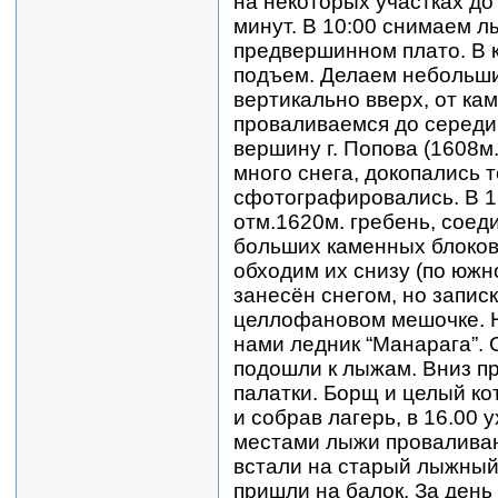
на некоторых участках до
минут. В 10:00 снимаем л
предвершинном плато. В 
подъем. Делаем небольши
вертикально вверх, от кам
проваливаемся до середи
вершину г. Попова (1608м.
много снега, докопались т
сфотографировались. В 1
отм.1620м. гребень, сое
больших каменных блоков
обходим их снизу (по южн
занесён снегом, но записк
целлофановом мешочке. Н
нами ледник “Манарага”. 
подошли к лыжам. Вниз пр
палатки. Борщ и целый ко
и собрав лагерь, в 16.00 
местами лыжи проваливают
встали на старый лыжный 
пришли на балок. За день