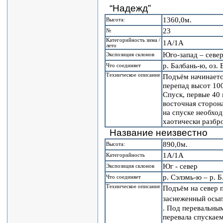
“Надежд”
1360,0м.
Высота:
23
№
Категорийность зима /
1А/1А
лето
Юго-запад – севе
Экспозиция склонов
р. Балбань-ю, оз.
Что соединяет
Техническое описание
Подъём начинается
перепад высот 100
Спуск, первые 40 
восточная сторона
на спуске необхо
хаотически разбр
Название неизвестно
890,0м.
Высота:
1А/1А
Категорийность
Юг - север
Экспозиция склонов
р. Сэлэмь-ю – р. 
Что соединяет
Техническое описание
Подъём на север 
заснеженный осып
. Под перевальны
перевала спускаем