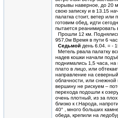
порывы наверное, до 20 м/
свою записку и в 13.15 на
палатка стоит, ветер или
готовим обед, идти сегод
пытается реанимировать 
Прошли 12 км. Поднялись
957,0м Время в пути 6 час
Седьмой
день 6.04. = - 
Метель рвала палатку вс
надев кошки начали подъём
поднимались 1,5 часа, на 
плато в лицо, или обтека
направление на северный
облачности, или снежной 
вершину не рискуем – пот
перехода подошли к озеру
очень плотный, из за пл
близко к г.Народа, напрот
40° , много больших камне
обеда, крепили на ледобу