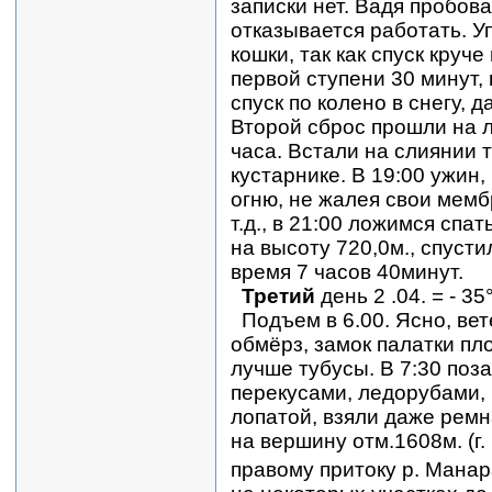
записки нет. Вадя пробов
отказывается работать. У
кошки, так как спуск круче
первой ступени 30 минут,
спуск по колено в снегу, 
Второй сброс прошли на л
часа. Встали на слиянии т
кустарнике. В 19:00 ужин,
огню, не жалея свои мемб
т.д., в 21:00 ложимся спа
на высоту 720,0м., спусти
время 7 часов 40минут.
Третий
день 2 .04. = - 35
Подъем в 6.00. Ясно, ве
обмёрз, замок палатки пл
лучше тубусы. В 7:30 поза
перекусами, ледорубами, 
лопатой, взяли даже рем
на вершину отм.1608м. (г
правому притоку р. Манар