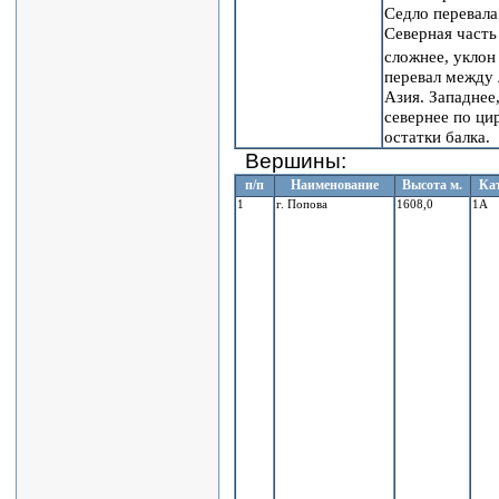
Седло перевала
Северная часть
сложнее, уклон
перевал между 
Азия. Западнее
севернее по ци
остатки балка.
Вершины:
п/п
Наименование
Высота м.
Кат
1
г. Попова
1608,0
1А