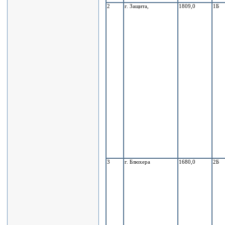
2
г. Защита,
1809,0
1Б
3
г. Блюхера
1680,0
2Б