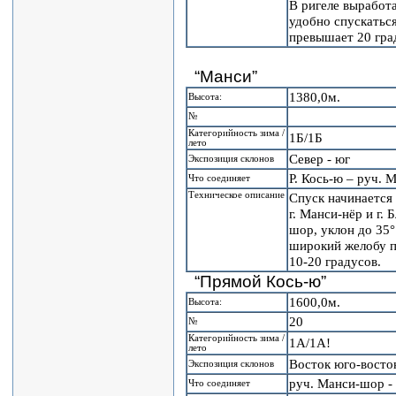
В ригеле выработ
удобно спускатьс
превышает 20 гра
“Манси”
1380,0м.
Высота:
№
Категорийность зима /
1Б/1Б
лето
Север - юг
Экспозиция склонов
Р. Кось-ю – руч. 
Что соединяет
Техническое описание
Спуск начинается
г. Манси-нёр и г.
шор, уклон до 35°
широкий желобу п
10-20 градусов.
“Прямой Кось-ю”
1600,0м.
Высота:
20
№
Категорийность зима /
1А/1А!
лето
Восток юго-восток
Экспозиция склонов
руч. Манси-шор - 
Что соединяет