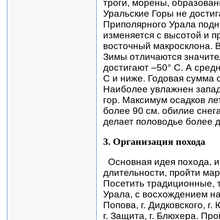
троги, морены, образова
Уральские Горы не дости
Приполярного Урала подни
изменяется с высотой и п
восточный макросклона. 
Зимы отличаются значите
достигают –50° С. А сред
С и ниже. Годовая сумма 
Наиболее увлажнен запад
гор. Максимум осадков ле
более 90 см. обилие снега
делает половодье более 
3. Организация похода
Основная идея похода, 
длительности, пройти марш
Посетить традиционные, 
Урала, с восхождением н
Попова, г. Дидковского, 
г. Защита, г. Блюхера. Пр