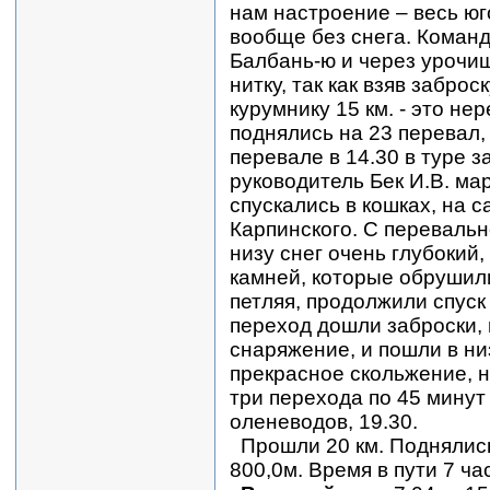
нам настроение – весь юг
вообще без снега. Команд
Балбань-ю и через урочи
нитку, так как взяв забро
курумнику 15 км. - это не
поднялись на 23 перевал,
перевале в 14.30 в туре з
руководитель Бек И.В. ма
спускались в кошках, на с
Карпинского. С перевально
низу снег очень глубокий
камней, которые обрушили
петляя, продолжили спуск
переход дошли заброски, 
снаряжение, и пошли в низ
прекрасное скольжение, 
три перехода по 45 минут
оленеводов, 19.30.
Прошли 20 км. Поднялись
800,0м. Время в пути 7 ча