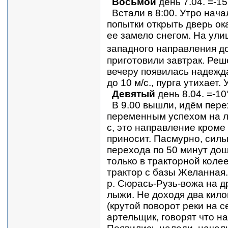
Восьмой
день 7.04. =-15
Встали
в 8:00. Утро нач
попытки открыть дверь о
ее замело снегом. На улиц
западного направления до 
приготовили завтрак. Реш
вечеру появилась надежда
до 10 м/с., пурга утихает.
Девятый
день 8.04. =-10
В 9.00 вышли, идём пере
переменным успехом на лы
с, это направление кроме
приносит. Пасмурно, силь
перехода по 50 минут дош
только в тракторной коле
трактор с базы Желанная.
р. Сюрась-Рузь-вожа на д
лыжи. Не доходя два кило
(крутой поворот реки на с
артельщик, говорят что н