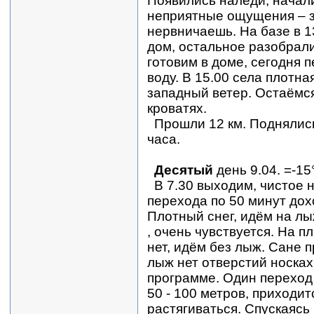
Появились наледи, начал
неприятные ощущения – з
нервничаешь. На базе в 1
дом, остальное разобрал
готовим в доме, сегодня 
воду. В 15.00 села плотна
западный ветер. Остаёмся
кроватях.
Прошли 12 км. Поднялись
часа.
Десятый
день 9.04. =-15
В 7.30 выходим, чистое 
перехода по 50 минут дох
Плотный снег, идём на лы
, очень чувствуется. На п
нет, идём без лыж. Сане п
лыж нет отверстий носках
программе. Один переход 
50 - 100 метров, приходи
растягиваться. Спускаясь