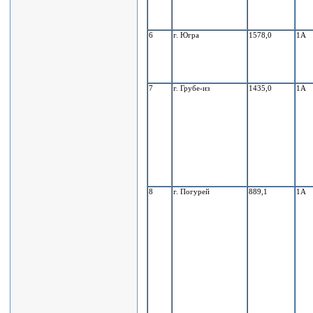
6
г. Югра
1578,0
1А
7
г. Грубе-из
1435,0
1А
8
г. Погурей
889,1
1А