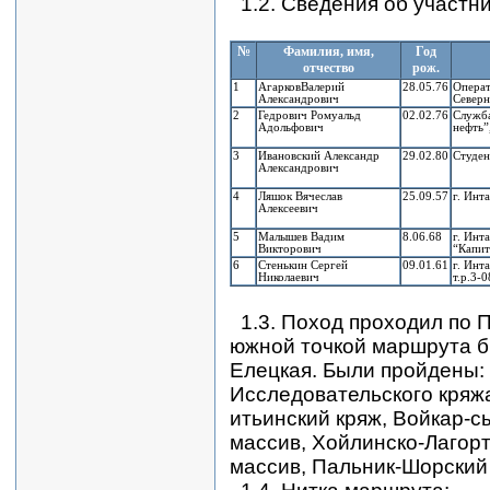
1.2. Сведения об участни
№
Фамилия, имя,
Год
отчество
рож.
1
АгарковВалерий
28.05.76
Операт
Александрович
Северн
2
Гедрович Ромуальд
02.02.76
Служба
Адольфович
нефть”
3
Ивановский Александр
29.02.80
Студен
Александрович
4
Ляшок Вячеслав
25.09.57
г. Ин
Алексеевич
5
Малышев Вадим
8.06.68
г. Инта
Викторович
“Капит
6
Стенькин Сергей
09.01.61
г. Инт
Николаевич
т.р.3-
1.3. Поход проходил по 
южной точкой маршрута бы
Елецкая. Были пройдены:
Исследовательского кряжа
итьинский кряж, Войкар-
массив, Хойлинско-Лагор
массив, Пальник-Шорский