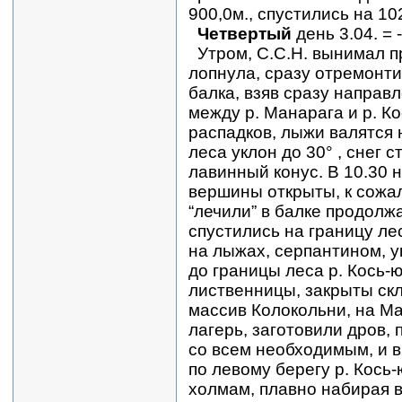
900,0м., спустились на 10
Четвертый
день 3.04. = 
Утром, С.С.Н. вынимал п
лопнула, сразу отремонти
балка, взяв сразу направ
между р. Манарага и р. Ко
распадков, лыжи валятся 
леса уклон до 30° , снег 
лавинный конус. В 10.30 
вершины открыты, к сожа
“лечили” в балке продолж
спустились на границу лес
на лыжах, серпантином, у
до границы леса р. Кось-
лиственницы, закрыты скл
массив Колокольни, на Ма
лагерь, заготовили дров,
со всем необходимым, и 
по левому берегу р. Кось
холмам, плавно набирая вы