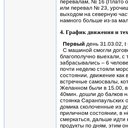
перевалам, № 16 (Плато 
или перевал № 23, урочищ
выходом на северную час
намного больше из-за мал
4. График движения и те
Первый
день 31.03.02, t 
С машиной смогли догово
благополучно выехали, с
забрасывались – 6 человек
почти неделю стояли мор
состоянии, движение как 
встречные самосвалы, кот
Желанном были в 15.00, вс
40мин. дошли до балков н
стоянка Саранпаульских 
домика сколоченные из до
приличном состоянии, в н
смеркаться, дальше идти
продукты по дням, этим о