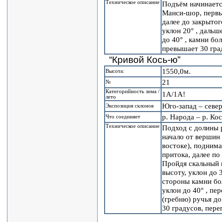
Техническое описание
Подъём начинается
Манси-шор, первый
далее до закрыто
уклон 20° , дальш
до 40° , камни б
превышает 30 гра
“Кривой Кось-ю”
1550,0м.
Высота:
21
№
Категорийность зима /
1А/1А!
лето
Юго-запад – севе
Экспозиция склонов
р. Народа – р. Ко
Что соединяет
Техническое описание
Подход с долины 
начало от вершин 
востоке), поднима
притока, далее по
Пройдя скальный 
высоту, уклон до 3
стороны камни бо
уклон до 40° , пе
(гребню) ручья д
30 градусов, пере