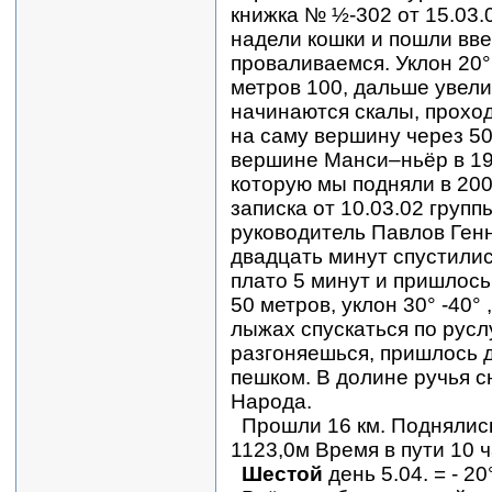
книжка № ½-302 от 15.03.0
надели кошки и пошли вве
проваливаемся. Уклон 20°
метров 100, дальше увели
начинаются скалы, проход
на саму вершину через 50
вершине Манси–ньёр в 19
которую мы подняли в 200
записка от 10.03.02 групп
руководитель Павлов Генн
двадцать минут спустилис
плато 5 минут и пришлось 
50 метров, уклон 30° -40°
лыжах спускаться по русл
разгоняешься, пришлось д
пешком. В долине ручья сн
Народа.
Прошли 16 км. Поднялись
1123,0м Время в пути 10 ч
Шестой
день 5.04. = - 20