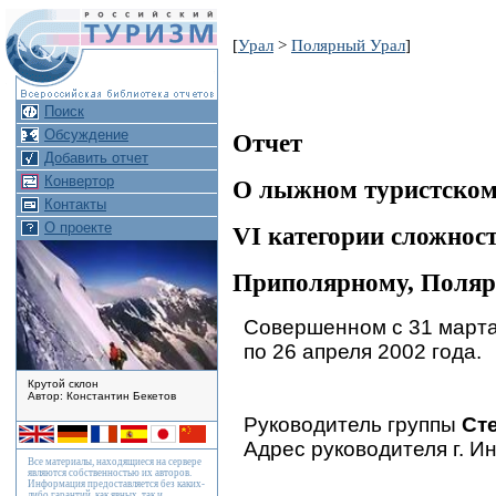
[
Урал
>
Полярный Урал
]
Поиск
Обсуждение
Отчет
Добавить отчет
Конвертор
О лыжном туристском
Контакты
О проекте
VI категории сложнос
Приполярному, Поляр
Совершенном с 31 март
по 26 апреля 2002 года.
Крутой склон
Автор: Константин Бекетов
Руководитель группы
Сте
Адрес руководителя г. Ин
Все материалы, находящиеся на сервере
являются собственностью их авторов.
Информация предоставляется без каких-
либо гарантий, как явных, так и