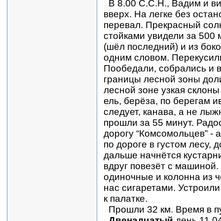
В 8.00 С.С.Н., Вадим и 
вверх. На легке без остан
перевал. Прекрасный солн
стойками увидели за 500
(шёл последний) и из бок
одним словом. Перекусили
Пообедали, собрались и 
границы лесной зоны доли
лесной зоне узкая склоны
ель, берёза, по берегам и
следует, канава, а не лыж
прошли за 55 минут. Радо
дорогу “Комсомольцев” - 
по дороге в густом лесу, 
дальше начнётся кустарни
вдруг повезёт с машиной.
одиночные и колонна из че
нас сигаретами. Устроили
к палатке.
Прошли 32 км. Время в пу
Двенадцатый
день 11.04