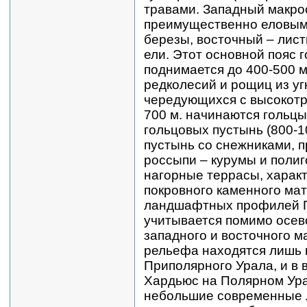
травами. Западный макро
преимущественно еловым
березы, восточный – лис
ели. Этот основной пояс 
поднимается до 400-500 м
редколесий и рощиц из у
чередующихся с высокотр
700 м. начинаются гольцы
гольцовых пустынь (800-1
пустынь со снежниками, 
россыпи – курумы и полиг
нагорные террасы, харак
покровного каменного ма
ландшафтных профилей П
учитывается помимо осев
западного и восточного 
рельефа находятся лишь 
Приполярного Урала, и в в
Хардьюс на Полярном Ура
небольшие современные л