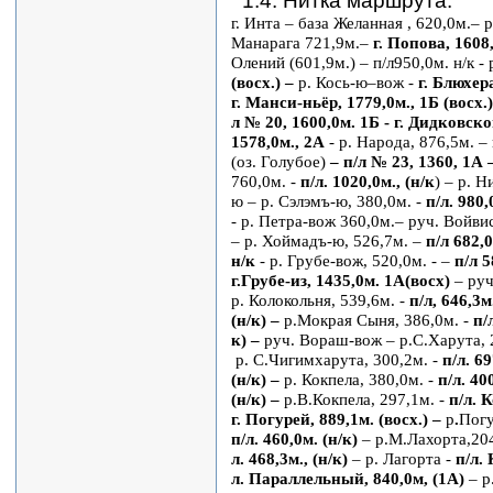
1.4. Нитка маршрута:
г. Инта – база Желанная , 620,0м.– 
Манарага 721,9м.–
г. Попова, 1608,
Олений (601,9м.) – п/л950,0м. н/к - 
(восх.) –
р. Кось-ю–вож -
г. Блюхера
г. Манси-ньёр, 1779,0м., 1Б (восх.
л № 20, 1600,0м. 1Б - г. Дидковско
1578,0м., 2А
- р. Народа, 876,5м. –
(оз. Голубое)
– п/л № 23, 1360, 1А 
760,0м. -
п/л. 1020,0м., (н/к
) – р. 
ю – р. Сэлэмъ-ю, 380,0м. -
п/л. 980,
- р. Петра-вож 360,0м.– руч. Войвис
– р. Хоймадъ-ю, 526,7м. –
п/л 682,0
н/к
- р. Грубе-вож, 520,0м. - –
п/л 5
г.Грубе-из, 1435,0м. 1А(восх)
– руч
р. Колокольня, 539,6м. -
п/л, 646,3м
(н/к) –
р.Мокрая Сыня, 386,0м. -
п/
к) –
руч. Вораш-вож – р.С.Харута, 
р. С.Чигимхарута, 300,2м. -
п/л. 69
(н/к) –
р. Кокпела, 380,0м. -
п/л. 400
(н/к) –
р.В.Кокпела, 297,1м. -
п/л. 
г. Погурей, 889,1м. (восх.) –
р
.
Погу
п/л. 460,0м. (н/к)
– р.М.Лахорта,204
л. 468,3м., (н/к)
– р. Лагорта -
п/л.
л. Параллельный, 840,0м, (1А)
– р