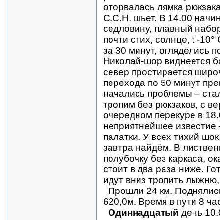
оторвалась лямка рюкзака
С.С.Н. шьет. В 14.00 нач
седловину, плавный набо
почти стих, солнце, t -10
за 30 минут, огляделись п
Николай-шор виднеется ба
север простирается широч
перехода по 50 минут пре
начались проблемы – ста
тропим без рюкзаков, с ве
очередном перекуре в 18
неприятнейшее известие –
палатки. У всех тихий шок
завтра найдём. В лиственн
полубочку без каркаса, о
стоит в два раза ниже. Г
идут вниз тропить лыжню,
Прошли 24 км. Поднялись
620,0м. Время в пути 8 ча
Одиннадцатый
день 10.