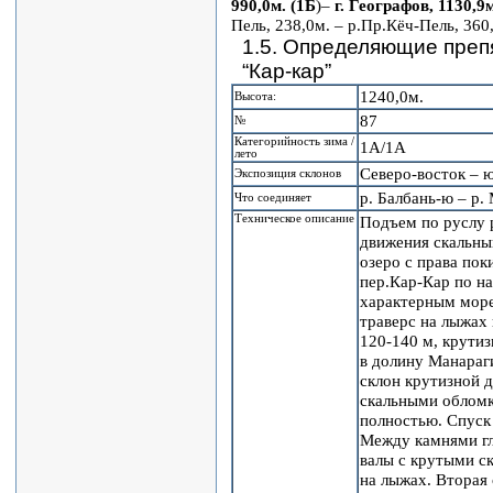
990,0м. (1Б
)–
г. Географов, 1130,9м
Пель, 238,0м. – р.Пр.Кёч-Пель, 360,
1.5. Определяющие преп
“Кар-кар”
1240,0м.
Высота:
87
№
Категорийность зима /
1А/1А
лето
Северо-восток – 
Экспозиция склонов
р. Балбань-ю – р.
Что соединяет
Техническое описание
Подъем по руслу р
движения скальный
озеро с права по
пер.Кар-Кар по на
характерным море
траверс на лыжах 
120-140 м, крутиз
в долину Манараг
склон крутизной 
скальными обломк
полностью. Спуск
Между камнями гл
валы с крутыми ск
на лыжах. Вторая 