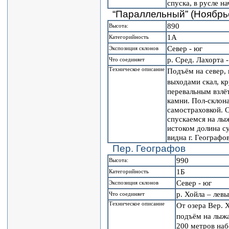
спуска, в русле н
“Параллельный” (Ноябрь
890
Высота:
1А
Категорийность
Север - юг
Экспозиция склонов
р. Сред. Лахорта 
Что соединяет
Техническое описание
Подъём на север,
выходами скал, кр
перевальным взлё
камни. Пол-склон
самостраховкой. С
спускаемся на лы
истоком долина су
видна г. Географо
Пер. Географов
990
Высота:
1Б
Категорийность
Север - юг
Экспозиция склонов
р. Хойла – левы
Что соединяет
Техническое описание
От озера Вер. 
подъём на лыжа
200 метров наб