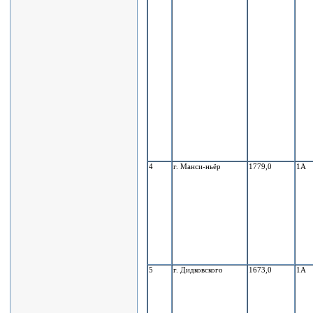
4
г. Манси-ньёр
1779,0
1А
5
г. Дидковского
1673,0
1А