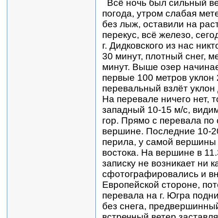
Всё ночь был сильный вет
погода, утром слабая мет
без лыж, оставили на рас
перекус, всё железо, сегод
г. Дидковского из нас ник
30 минут, плотный снег, 
минут. Выше озер начина
первые 100 метров уклон 
перевальный взлёт уклон 
На перевале ничего нет, 
западный 10-15 м/с, види
гор. Прямо с перевала по
вершине. Последние 10-2
перила, у самой вершины 
востока. На вершине в 11.
записку не возникает ни к
сфотографировались и вн
Европейской стороне, пот
перевала на г. Югра подн
без снега, предвершинный 
встречный ветер заставля