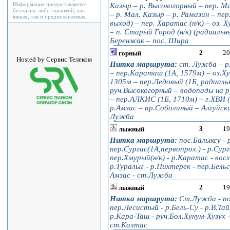
Информация предоставляется
Казыр – р. Высокогорный – пер. Мал
без каких-либо гарантий, как
– р. Мал. Казыр – р. Рамазин – пер
явных, так и предполагаемых.
выход) – пер. Харатас (н/к) – оз. 
– п. Старый Город (н/к) (радиальн
Беренжак – пос. Шира
2
20
горный
Hosted by Сервис Телеком
Нитка маршрута:
ст. Лужба – р.
– пер.Караташ (1А, 1579м) – оз.Хун
1305м – пер.Ледовый (1Б, радиальн
руч.Высокогорный – водопады на ру
– пер.АЛКИС (1Б, 1710м) – г.ХВИ (
р.Амзас – пр.Соболиный – Алгуйск
Лужба
3
19
лыжный
Нитка маршрута:
пос.Балыксу - р
пер.Сургас(1А,первопpох.) - p.Суpг
пеp.Хмуpый(н/к) - р.Каратас - вос
р.Туралыг - р.Пихтеpек - пеp.Бельсу
Амзас - ст.Лужба
2
19
лыжный
Нитка маршрута:
Ст.Лужба - пос
пер.Лесистый - р.Бель-Су - р.В.Та
р.Кара-Таш - руч.Бол.Хунум-Хузух 
ст.Калтас