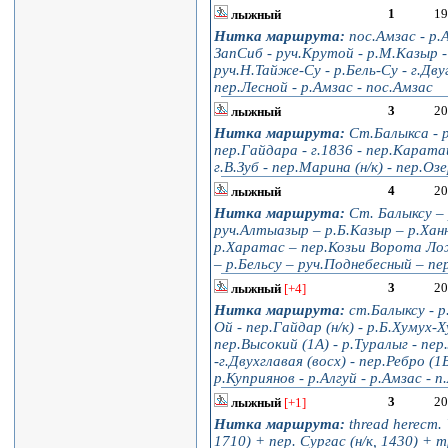
1
19
лыжный
Нитка маршрута:
пос.Амзас - р.
ЗапСиб - руч.Крутой - р.М.Казыр -
руч.Н.Тайже-Су - р.Бель-Су - г.Дву
пер.Лесной - р.Амзас - пос.Амзас
3
20
лыжный
Нитка маршрута:
Ст.Балыкса - р
пер.Гайдара - г.1836 - пер.Караташ
г.В.Зуб - пер.Марина (н/к) - пер.Озе
4
20
лыжный
Нитка маршрута:
Ст. Балыксу – 
руч.Алтыазыр – р.Б.Казыр – р.Ханн
р.Харатас – пер.Козьи Ворота Лож
– р.Бельсу – руч.Поднебесный – п
3
20
лыжный
[+4]
Нитка маршрута:
ст.Балыксу - р
Ой - пер.Гайдар (н/к) - р.Б.Хумух-
пер.Высокий (1А) - р.Туралыг - пер.
-г.Двухглавая (восх) - пер.Ребро (
р.Куприянов - р.Алгуй - р.Амзас - 
3
20
лыжный
[+1]
Нитка маршрута:
thread hereст. 
1710) + пер. Сургас (н/к, 1430) + 