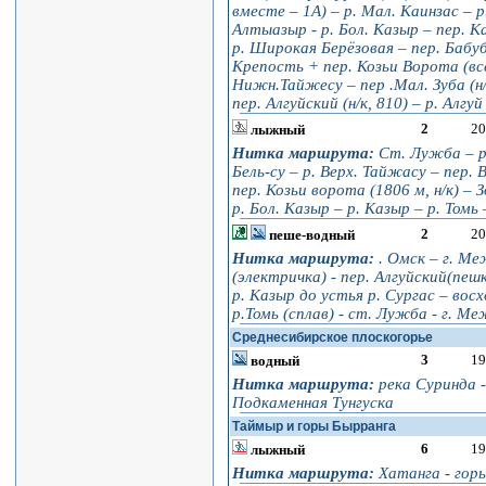
вместе – 1А) – р. Мал. Каинзас – р.
Алтыазыр - р. Бол. Казыр – пер. Ка
р. Широкая Берёзовая – пер. Бабу
Крепость + пер. Козьи Ворота (всё 
Нижн.Тайжесу – пер .Мал. Зуба (н/
пер. Алгуйский (н/к, 810) – р. Алгу
2
20
лыжный
Нитка маршрута:
Ст. Лужба – р.
Бель-су – р. Верх. Тайжасу – пер. 
пер. Козьи ворота (1806 м, н/к) – 
р. Бол. Казыр – р. Казыр – р. Томь
2
20
пеше-водный
Нитка маршрута:
. Омск – г. Ме
(электричка) - пер. Алгуйский(пеш
р. Казыр до устья р. Сургас – вос
р.Томь (сплав) - ст. Лужба - г. Ме
Среднесибирское плоскогорье
3
19
водный
Нитка маршрута:
река Суринда -
Подкаменная Тунгуска
Таймыр и горы Бырранга
6
19
лыжный
Нитка маршрута:
Хатанга - гор