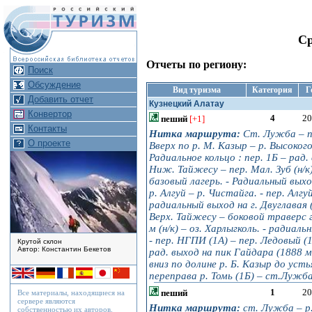
Ср
Отчеты по региону:
Поиск
Обсуждение
Вид туризма
Категория
Г
Добавить отчет
Кузнецкий Алатау
Конвертор
4
20
пеший
[+1]
Контакты
Нитка маршрута:
Ст. Лужба – п. 
О проекте
Вверх по р. М. Казыр – р. Высокого
Радиальное кольцо : пер. 1Б – рад. в
Ниж. Тайжесу – пер. Мал. Зуб (н/к) 
базовый лагерь. - Радиальный выход 
р. Алгуй – р. Чистайга. - пер. Алгу
радиальный выход на г. Двуглавая (
Верх. Тайжесу – боковой траверс г. 
м (н/к) – оз. Харлыгколь. - радиал
- пер. НГПИ (1А) – пер. Ледовый (1Б
Крутой склон
Автор: Константин Бекетов
рад. выход на пик Гайдара (1888 м, 
вниз по долине р. Б. Казыр до устья
переправа р. Томь (1Б) – ст.Лужба
1
20
пеший
Все материалы, находящиеся на
сервере являются
Нитка маршрута:
ст. Лужба – р. 
собственностью их авторов.