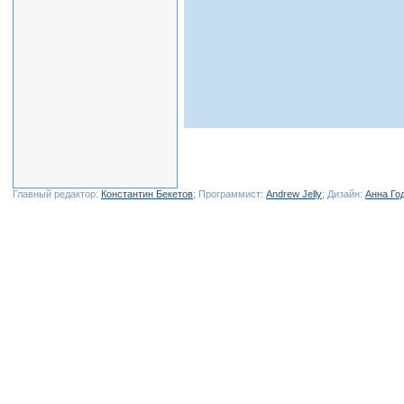
Главный редактор:
Константин Бекетов
; Программист:
Andrew Jelly
; Дизайн:
Анна Го