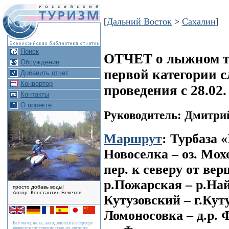
[
Дальний Восток
>
Сахалин
]
Поиск
ОТЧЕТ о лыжном ту
Обсуждение
первой категории с
Добавить отчет
Конвертор
проведения с 28.02.
Контакты
О проекте
Руководитель: Дмитри
Маршрут
: Турбаза 
Новоселка – оз. Мох
пер. к северу от ве
р.Пожарская – р.Най
просто добавь воды!
Автор: Константин Бекетов
Кутузовский – г.Куту
Ломоносовка – д.р. 
Все материалы, находящиеся на сервере
являются собственностью их авторов.