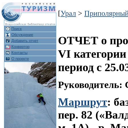
[
Урал
>
Приполярный
Поиск
Обсуждение
ОТЧЕТ о про
Добавить отчет
Конвертор
VI категории
Контакты
О проекте
период с 25.0
Руководитель: 
Маршрут
: ба
пер. 82 («Валд
м, 1А) - р. М