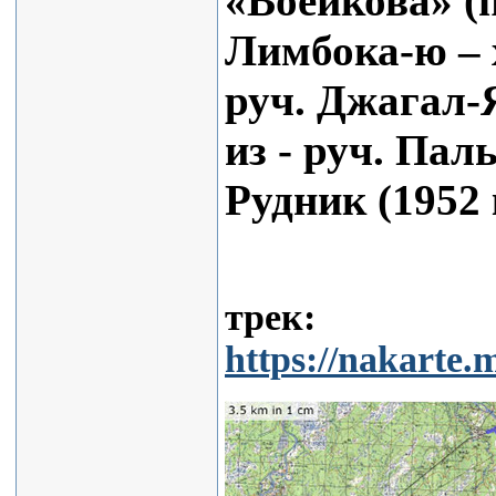
«Воейкова» (п
Лимбока-ю – 
руч. Джагал-
из - руч. Па
Рудник (1952
трек:
https://nakart