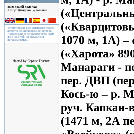
замерзший водопад
(«Центральный
Автор: Дмитрий Булавинов
(«Кварцитовый
Все материалы, находящиеся на сервере
являются собственностью их авторов.
Информация предоставляется без каких-
1070 м, 1А) –
либо гарантий, как явных, так и
предполагаемых.
(«Харота» 890
Hosted by Сервис Телеком
Манараги - пе
пер. ДВП (пер
Кось-ю – р. М
руч. Капкан-в
(1471 м, 2А п