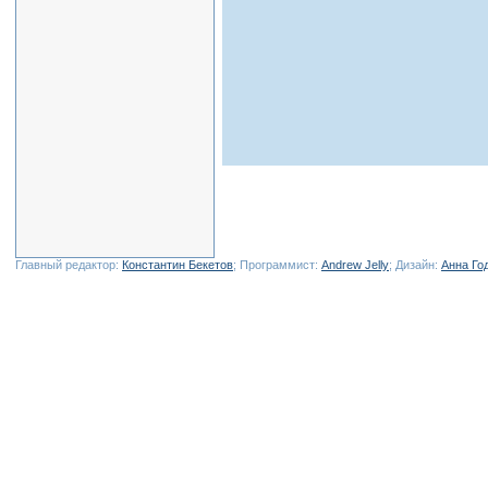
Главный редактор:
Константин Бекетов
; Программист:
Andrew Jelly
; Дизайн:
Анна Го