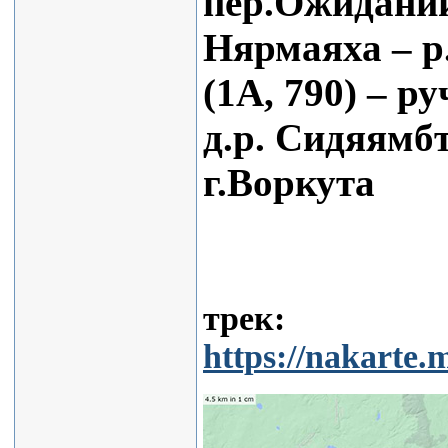
пер.Ожиданий 
Нярмаяха – р.
(1А, 790) – р
д.р. Сидяямбт
г.Воркута
трек:
https://nakart