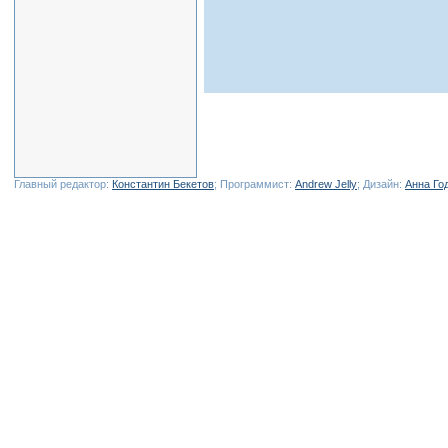
Главный редактор:
Константин Бекетов
; Программист:
Andrew Jelly
; Дизайн:
Анна Го