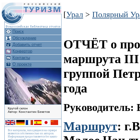
[
Урал
>
Полярный Ур
Поиск
Обсуждение
ОТЧЁТ о про
Добавить отчет
Конвертор
маршрута III
Контакты
О проекте
группой Петро
года
Руководитель: 
Крутой склон
Автор: Константин Бекетов
Маршрут
: г.
Все материалы, находящиеся на сервере
являются собственностью их авторов.
Информация предоставляется без каких-
либо гарантий, как явных, так и