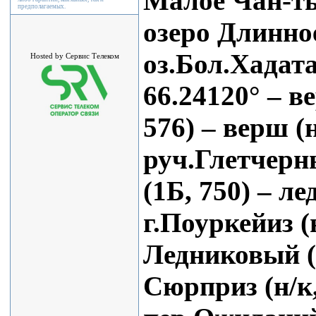
Малое Чан-ты 
предполагаемых.
озеро Длинное
оз.Бол.Хадата
Hosted by Сервис Телеком
66.24120° – в
576) – верш (
руч.Глетчерн
(1Б, 750) – л
г.Поуркейиз (н
Ледниковый (1
Сюрприз (н/к,