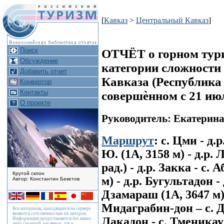
[
Кавказ
>
Центральный Кавказ
]
Поиск
ОТЧЁТ о горном тури
Обсуждение
категории сложности
Добавить отчет
Кавказа (Республика
Конвертор
Контакты
совершѐнном с 21 июл
О проекте
Руководитель: Екатерин
Маршрут
: с. Цми - д
Ю. (1А, 3158 м) - д.р.
рад.) - д.р. Закка - с.
Крутой склон
м) - д.р. Бугультадон 
Автор: Константин Бекетов
Дзамараш (1А, 3647 м)
Мидаграбин-дон – с. Д
Все материалы, находящиеся на сервере
являются собственностью их авторов.
Лакадон - с. Тменикау
Информация предоставляется без каких-
либо гарантий, как явных, так и