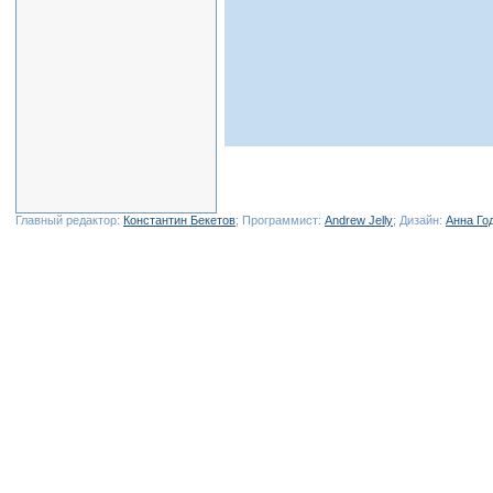
Главный редактор:
Константин Бекетов
; Программист:
Andrew Jelly
; Дизайн:
Анна Го