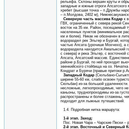
рельефа. Склоны вершин круты и обр
западные и южные отроги Апсатского 
хребет (высшая точка – п.Дружбы наро
– п.Молдова, 2402 м), Нижнесакукански
Северную часть массива Кодар
к в
ГВХ, ограниченный с севера рекой Сен
восток на 35 км. Район, посещаемый т
населенных пунктов (минимальное рас
км и более). Никак не обозначен в ли
водораздел рек Эльгер и Бургай, кото
частью Апсата (урочише Мохчехо), а с
водораздела находится Амалыкский г
с севера) и река Эльгер, с восточной
Апсата, Апсатский массив. Единственн
районе р.Бургай, по ней проходит вью
эвенкийского стойбища на оз. Ничатка
Кондрат и Бурячи (правые притоки р.А
Западный Кодар
(Сюльбано-Сыгыкти
ширине 55-60 км, слабо освоен турис
Сюльбан) из-за большой удаленности.
несложные, легкопроходимые, чего не
каньоны, труднопроходимы из-за густо
распространены и более сглажены, че
подходит для лыжных путешествий.
1.4. Подробная нитка маршрута:
1-й этап. Заход:
Пос. Новая Чара – Чарские Пески – р
2-й этап. Восточный и Северный 