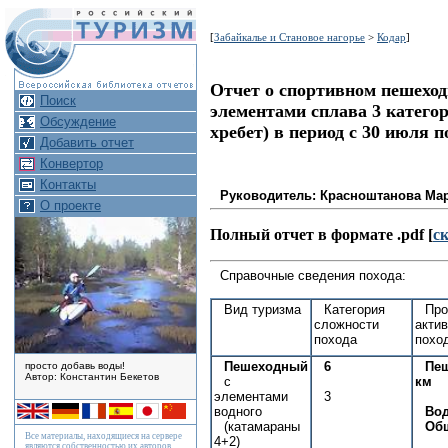
[
Забайкалье и Становое нагорье
>
Кодар
]
Отчет о спортивном пешеход
Поиск
элементами сплава 3 катего
Обсуждение
хребет) в период с 30 июля п
Добавить отчет
Конвертор
Контакты
Руководитель: Красноштанова Ма
О проекте
Полный отчет в формате .pdf [
с
Справочные сведения похода:
Вид туризма
Категория
Про
сложности
актив
похода
поход
Пешеходный
6
Пеш
просто добавь воды!
Автор: Константин Бекетов
с
км
элементами
3
водного
Вод
(катамараны
Общ
Все материалы, находящиеся на сервере
4+2)
являются собственностью их авторов.