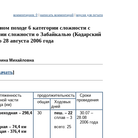
комментариев: 0
|
написать комментарий
|
версия для печати
ном походе 6 категории сложности с
рии сложности о Забайкалью (Кодарский
о 28 августа 2006 года
рина Михайловна
качать
]
тяженность
продолжительность
Сроки
ной части
проведения
общая
Ходовых
а (км)
дней
еходная –
298,4
30
пеш. – 22
30.07 –
сплав – 3
28.08
2006 года
ная – 74,4 км
всего: 25
ая - 376,4 км