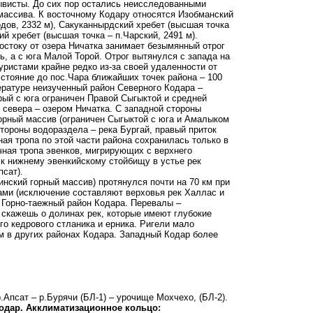
ывисты. До сих пор остались неисследованными
массива. К восточному Кодару относятся Изобманский
дов, 2332 м), Сакуканнырдский хребет (высшая точка
й хребет (высшая точка – п.Чарский, 2491 м).
остоку от озера Ничатка занимает безымянный отрог
ь, а с юга Малой Торой. Отрог вытянулся с запада на
уристами крайне редко из-за своей удаленности от
стояние до пос.Чара ближайших точек района – 100
тературе неизученный район Северного Кодара –
рый с юга ограничен Правой Сыгыктой и средней
 севера – озером Ничатка. С западной стороны
орный массив (ограничен Сыгыктой с юга и Амалыком
 стороны водораздела – река Бургай, правый приток
ая тропа по этой части района сохранилась только в
чная тропа эвенков, мигрирующих с верхнего
 к нижнему эвенкийскому стойбищу в устье рек
псат).
нский горный массив) протянулся почти на 70 км при
тами (исключение составляют верховья рек Халлас и
 Горно-таежный район Кодара. Перевалы –
 скажешь о долинах рек, которые имеют глубокие
го кедрового стланика и ерника. Ригели мало
м в других районах Кодара. Западный Кодар более
.Апсат – р.Бурячи (БЛ-1) – урочище Мохчехо, (БЛ-2).
Кодар. Акклиматизационное кольцо: