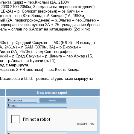
гыкта (цирк) – пер.Кислый (1А, 2100м,
 2030-2100-2050м, 3 седловины, первопрохождение) –
1Б-2А) – р. Солокит (верховья) – оз.Капчан –
дение) – пер.Юго-Западный Капчан (1А, 1953м,
ый (2А, первопрохождение) – р.Эльгер – пер.Эльгер –
2 переправы через рукава 2А + 2Б, укладывание бревна
ль – сплав по р.Апсат на катамаранах (2-х и 4-х
40м) – р.Средний Сакукан – ГМС (БЛ-3) – R выход в
, 2461м) – п.БАМ (3070м, 3А) – р.Бирокан –
Рижан (2А, 2670м) – лед.Сов.Географов –
жий – р.Сред.Сакукан – р.Шаньга – пер.Архар (1Б,
ог – р.Апсат – р.Бурячи (БЛ-1).
ход с маршрута.
амаранах 2 + 4-местные) – пос.Кюсть-Кемда –
Васильева и В. В. Громова «Туристские маршруты
Ваш комментарий: