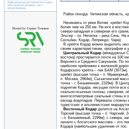
Информация предоставляется без каких-
либо гарантий, как явных, так и
предполагаемых.
Район похода: Читинская область, х
Начинаясь от реки Витим, хребет Ко
более чем на 250 км. На юге и восток
Hosted by Сервис Телеком
северо-западная и северная его грани
Эльгер – оз. Ничатка – река Сень. На
Сюльбан, Кодар, Леприндо, Чара).
В хребте Кодар можно выделить нес
своим характеристикам, орографии и 
Центральный Кодар
(междуречье Сю
востока) простирается почти на 100 к
Верхнего и Среднего Сакуканов. По п
наиболее приближен к железной дороге
Кодарского хребта – пик БАМ (3073м)
хребет (высшая точка – п. Мраморный,
п. Москва, 2964м), Сыгыктинский мас
точка – г. Безымянная, 2328м). В Це
поднятие Кодара, несущее почти все 
скально-осыпные склоны, северная, о
многосотметровые скальные стены и 
каскад водопадов. Перевалы сложны 
туристских и альпинистских маршруто
Восточный Кодар
делится на
Апсат
Торский (высшая точка – п. Чарский, 
– п. Безымянный, 2299м), с севера, за
начало с Апсатского массива – это л
Кодара (наибольшее удаление от пос.