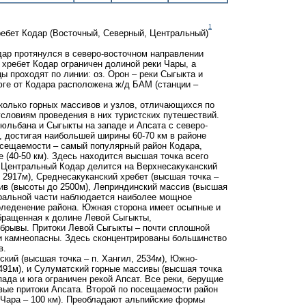
1
ребет Кодар (Восточный, Северный, Центральный)
дар протянулся в северо-восточном направлении
е хребет Кодар ограничен долиной реки Чары, а
цы проходят по линии: оз. Орон – реки Сыгыкта и
 юге от Кодара расположена ж/д БАМ (станции –
колько горных массивов и узлов, отличающихся по
условиям проведения в них туристских путешествий.
льбана и Сыгыкты на западе и Апсата с северо-
м, достигая наибольшей ширины 60-70 км в районе
осещаемости – самый популярный район Кодара,
 (40-50 км). Здесь находится высшая точка всего
. Центральный Кодар делится на Верхнесакуканский
 2917м), Среднесакуканский хребет (высшая точка –
сив (высоты до 2500м), Леприндинский массив (высшая
нтральной части наблюдается наиболее мощное
оледенение района. Южная сторона имеет осыпные и
бращенная к долине Левой Сыгыкты,
обрывы. Притоки Левой Сыгыкты – почти сплошной
и камнеопасны. Здесь сконцентрированы большинство
в.
ский (высшая точка – п. Хангил, 2534м), Южно-
2491м), и Сулуматский горные массивы (высшая точка
пада и юга ограничен рекой Апсат. Все реки, берущие
евые притоки Апсата. Второй по посещаемости район
 Чара – 100 км). Преобладают альпийские формы