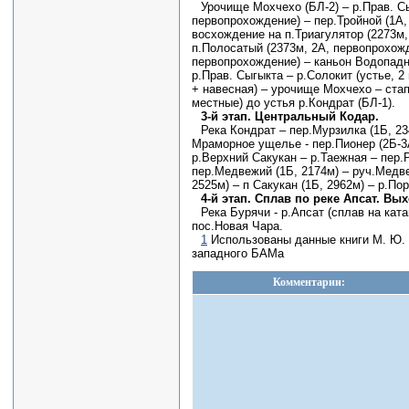
Урочище Мохчехо (БЛ-2) – р.Прав. Сы
первопрохождение) – пер.Тройной (1А,
восхождение на п.Триагулятор (2273м, 
п.Полосатый (2373м, 2А, первопрохож
первопрохождение) – каньон Водопадн
р.Прав. Сыгыкта – р.Солокит (устье, 
+ навесная) – урочище Мохчехо – стапе
местные) до устья р.Кондрат (БЛ-1).
3-й этап. Центральный Кодар.
Река Кондрат – пер.Мурзилка (1Б, 23
Мраморное ущелье - пер.Пионер (2Б-3А
р.Верхний Сакукан – р.Таежная – пер.
пер.Медвежий (1Б, 2174м) – руч.Медве
2525м) – п Сакукан (1Б, 2962м) – р.Пор
4-й этап. Сплав по реке Апсат. Вы
Река Бурячи - р.Апсат (сплав на кат
пос.Новая Чара.
1
Использованы данные книги М. Ю. 
западного БАМа
Комментарии: