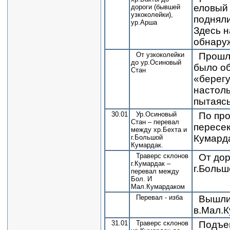
еловый 
дороги (бывшей
узкоколейки),
подняли
ур.Арша
Здесь н
обнару
От узкоколейки
Прошли
до ур.Осиновый
было об
Стан
«берегу
настоль
пытаясь
30.01
Ур.Осиновый
По про
Стан – перевал
пересек
между хр.Бехта и
Кумарда
г.Большой
Кумардак.
Траверс склонов
От дор
г.Кумардак –
г.Больш
перевал между
Бол. И
Мал.Кумардаком
Перевал - изба
Вышли 
в.Мал.К
31.01
Траверс склонов
Подъем