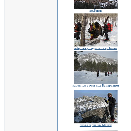
хр.Бакты
избушка у подножия хр.Бакты
каменные речки под Кумардаком
скалы вершины Машак