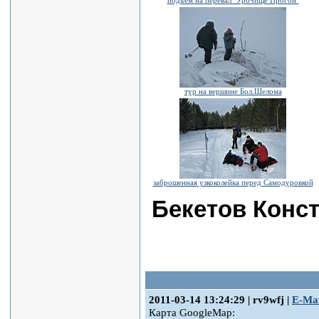
подъем на перевал "Урочище Прогон"
тур на вершине Бол.Шелома
заброшенная узкоколейка перед Самодуровкой
Бекетов Конста
2011-03-14 13:24:29 | rv9wfj |
E-Mai
Карта GoogleMap: