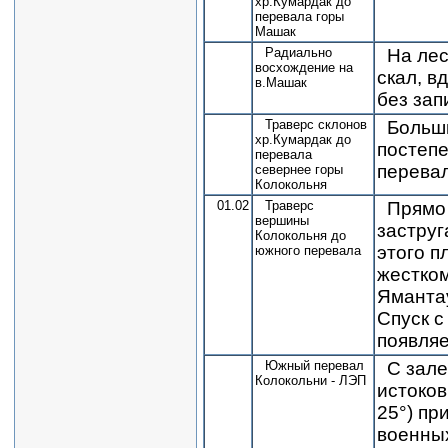
хр.Кумардак до
перевала горы
Машак
Радиально
На лес
восхождение на
скал, в
в.Машак
без зап
Траверс склонов
Больши
хр.Кумардак до
постепе
перевала
перевал
севернее горы
Колокольня
01.02
Траверс
Прямо 
вершины
заструг
Колокольня до
этого п
южного перевала
жестком
Ямантау
Спуск с
появляе
Южный перевал
С зале
Колокольни - ЛЭП
истоков
25°) пр
военных