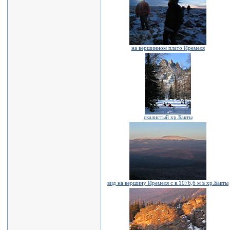
на вершинном плато Иремеля
скалистый хр.Бакты
вид на вершину Иремеля с в.1076,6 м в хр.Бакты