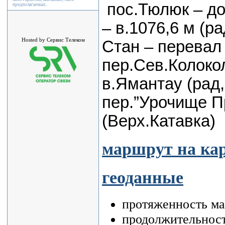
пос.Тюлюк – до
предполагаемых.
– в.1076,6 м (р
Hosted by Сервис Телеком
Стан – перевал
пер.Сев.Колокол
в.Ямантау (рад,
пер.”Урочище Пр
(Верх.Катавка)
маршрут на кар
геоданные
протяженность ма
продолжительност