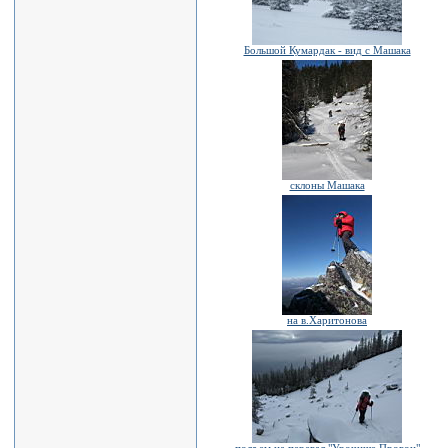
Большой Кумардак - вид с Машака
склоны Машака
на в.Харитонова