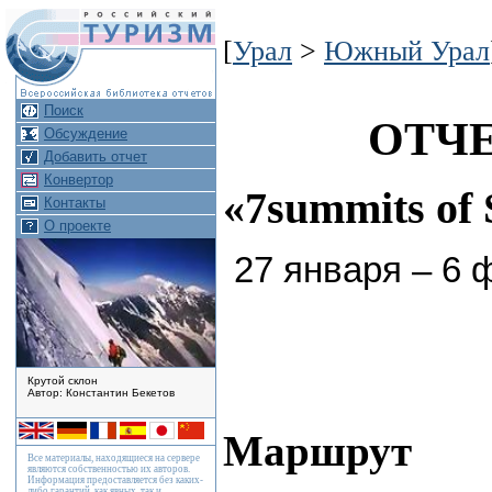
[
Урал
>
Южный Урал
Поиск
ОТЧЕ
Обсуждение
Добавить отчет
Конвертор
«7summits of 
Контакты
О проекте
27 января – 6 
Крутой склон
Автор: Константин Бекетов
Маршрут
Все материалы, находящиеся на сервере
являются собственностью их авторов.
Информация предоставляется без каких-
либо гарантий, как явных, так и