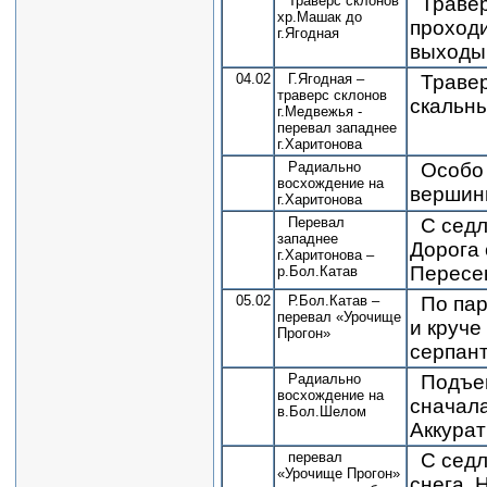
Траверс склонов
Травер
хр.Машак до
проходи
г.Ягодная
выходы.
04.02
Г.Ягодная –
Травер
траверс склонов
скальны
г.Медвежья -
перевал западнее
г.Харитонова
Радиально
Особо 
восхождение на
вершины
г.Харитонова
Перевал
С седл
западнее
Дорога 
г.Харитонова –
Пересек
р.Бол.Катав
05.02
Р.Бол.Катав –
По пар
перевал «Урочище
и круче
Прогон»
серпант
Радиально
Подъем
восхождение на
сначала
в.Бол.Шелом
Аккурат
перевал
С седл
«Урочище Прогон»
снега. 