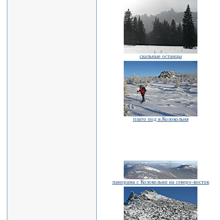
скальные останцы
плато под в.Колокольня
панорама с Колокольни на северо-восток