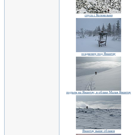
спуск с Колокольни
осадкомер под Ямантау
подъем на Ямантау; в облаке Малая Ямантау
Ямантау выше облаков