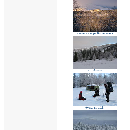
скалы на горе Караульная
хр.Машак
будка на ЛЭП