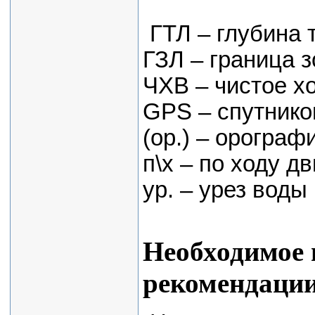
ГТЛ – глубина
ГЗЛ – граница 
ЧХВ – чистое х
GPS – спутнико
(ор.) – орограф
п\х – по ходу д
ур. – урез вод
Необходимое 
рекомендаци