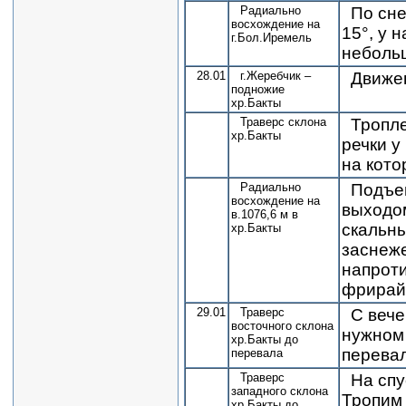
Радиально
По сне
восхождение на
15°, у 
г.Бол.Иремель
небольш
28.01
г.Жеребчик –
Движе
подножие
хр.Бакты
Траверс склона
Тропле
хр.Бакты
речки у
на кот
Радиально
Подъем
восхождение на
выходом
в.1076,6 м в
скальны
хр.Бакты
заснеже
напроти
фрирайд
29.01
Траверс
С вече
восточного склона
нужном 
хр.Бакты до
перевал
перевала
Траверс
На спу
западного склона
Тропим 
хр.Бакты до