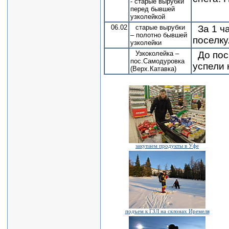
- старые вырубки
перед бывшей
узколейкой
06.02
старые вырубки
За 1 ч
– полотно бывшей
поселку
узколейки
Узкоколейка –
До пос
пос.Самодуровка
успели 
(Верх.Катавка)
закупаем продукты в Уфе
подъем к ГЗЛ на склонах Иремеля