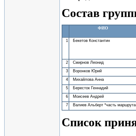
Состав груп
ФИО
1
Бекетов Константин
2
Смирнов Леонид
3
Воронков Юрий
4
Михайлова Анна
5
Бересток Геннадий
6
Моисеев Андрей
7
Валиев Альберт *часть маршрута
Список приня