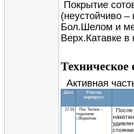
Покрытие сото
(неустойчиво – 
Бол.Шелом и ме
Верх.Катавке в 
Техническое 
Активная част
Дата
Участок
маршрута
27.01
Пос.Тюлюк –
После 
подножие
накатан
г.Жеребчик
удивлен
стоянки