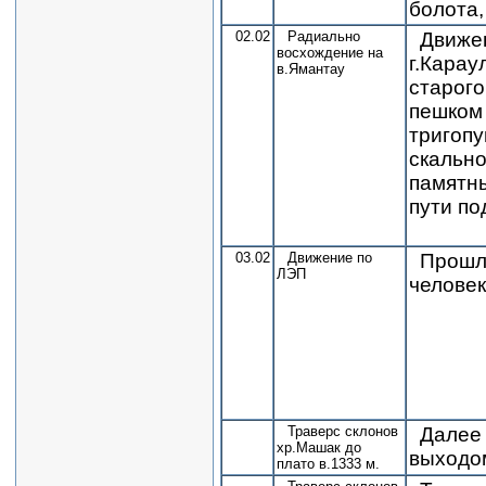
болота,
02.02
Радиально
Движен
восхождение на
г.Кара
в.Ямантау
старого
пешком 
тригопу
скально
памятны
пути по
03.02
Движение по
Прошли
ЛЭП
человек
Траверс склонов
Далее 
хр.Машак до
выходом
плато в.1333 м.