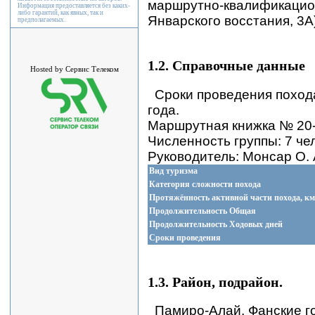
маршрутно-квалификационн
Информация предоставляется без каких-
либо гарантий, как явных, так и
Январского восстания, 3А)
предполагаемых.
1.2. Справочные данные
Hosted by Сервис Телеком
Сроки проведения похода
года.
Маршрутная книжка № 20-
Численность группы: 7 че
Руководитель: Монсар О. 
Вид туризма
Категория сложности похода
Протяжённость активной части похода, км
Продолжительность Общая
Продолжительность Ходовых дней
Сроки проведения
1.3. Район, подрайон.
Памиро-Алай. Фанские г