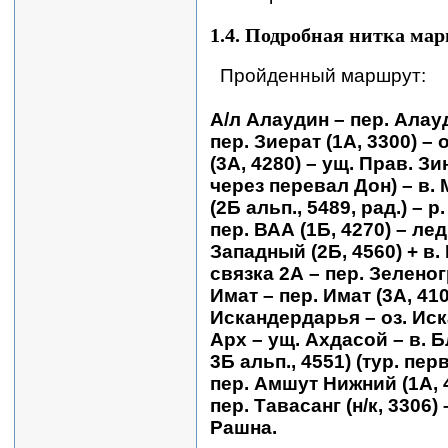
1.4. Подробная нитка ма
Пройденный маршрут:
А/л Алаудин – пер. Алауд
пер. Зиерат (1А, 3300) –
(3А, 4280) – ущ. Прав. З
через перевал Дон) – в. 
(2Б альп., 5489, рад.) – р
пер. ВАА (1Б, 4270) – ле
Западный (2Б, 4560) + в. 
связка 2А – пер. Зеленог
Имат – пер. Имат (3А, 41
Искандердарья – оз. Иск
Арх – ущ. Ахдасой – в. Б
3Б альп., 4551) (тур. пе
пер. Амшут Нижний (1А, 
пер. Тавасанг (н/к, 3306
Рашна.