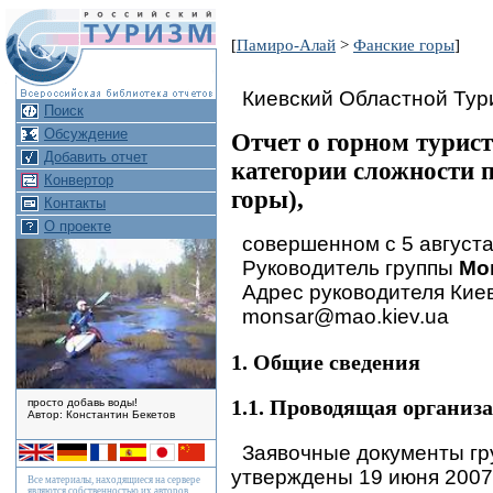
[
Памиро-Алай
>
Фанские горы
]
Киевский Областной Тур
Поиск
Обсуждение
Отчет о горном турис
Добавить отчет
категории сложности
Конвертор
горы),
Контакты
О проекте
совершенном с 5 августа 
Руководитель группы
Мо
Адрес руководителя Киев, 
monsar@mao.kiev.ua
1. Общие сведения
1.1. Проводящая организ
просто добавь воды!
Автор: Константин Бекетов
Заявочные документы гр
утверждены 19 июня 2007
Все материалы, находящиеся на сервере
являются собственностью их авторов.