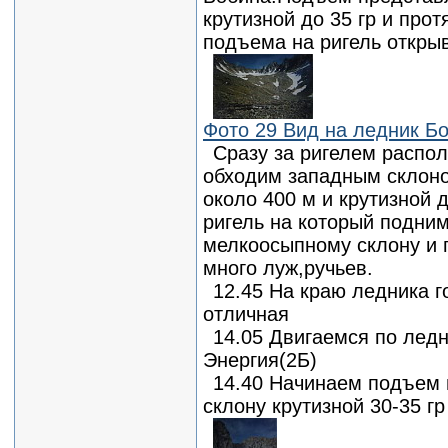
крутизной до 35 гр и про
подъема на ригель откры
Фото 29 Вид на ледник Б
Сразу за ригелем распо
обходим западным склоно
около 400 м и крутизной 
ригель на который подни
мелкоосыпному склону и 
много луж,ручьев.
12.45 На краю ледника г
отличная
14.05 Двигаемся по ледн
Энергия(2Б)
14.40 Начинаем подъем 
склону крутизной 30-35 гр