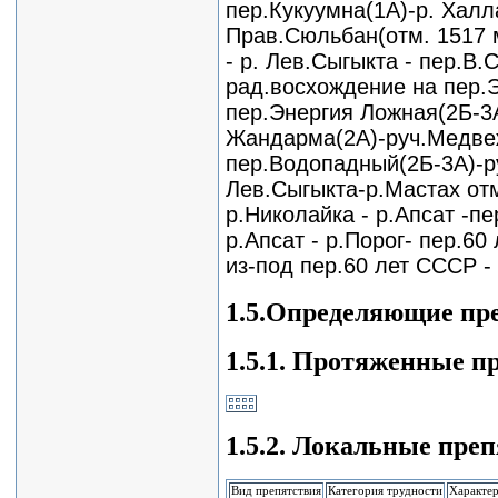
пер.Кукуумна(1А)-р. Халла
Прав.Сюльбан(отм. 1517 м
- р. Лев.Сыгыкта - пер.В.
рад.восхождение на пер.Э
пер.Энергия Ложная(2Б-3
Жандарма(2А)-руч.Медвеж
пер.Водопадный(2Б-3А)-ру
Лев.Сыгыкта-р.Мастах отм
р.Николайка - р.Апсат -п
р.Апсат - р.Порог- пер.6
из-под пер.60 лет СССР - 
1.5.Определяющие пр
1.5.1. Протяженные п
1.5.2. Локальные пре
Вид препятствия
Категория трудности
Характер