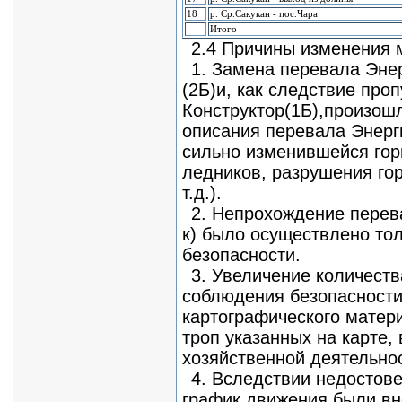
18
р. Ср.Сакукан - пос.Чара
Итого
2.4 Причины изменения
1. Замена перевала Эне
(2Б)и, как следствие про
Конструктор(1Б),произош
описания перевала Энерги
сильно изменившейся гор
ледников, разрушения гор
т.д.).
2. Непрохождение перев
к) было осуществлено то
безопасности.
3. Увеличение количест
соблюдения безопасности
картографического матери
троп указанных на карте,
хозяйственной деятельнос
4. Вследствии недостов
график движения были вн