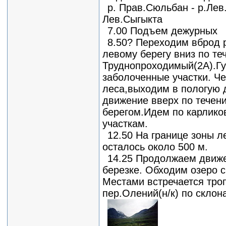
р. Прав.Сюльбан - р.Лев.
Лев.Сыгыкта
7.00 Подъем дежурных
8.50? Переходим вброд 
левому берегу вниз по те
Труднопроходимый(2А).Гу
заболоченные участки. Че
леса,выходим в пологую 
движение вверх по течен
берегом.Идем по карлико
участкам.
12.50 На границе зоны л
осталось около 500 м.
14.25 Продолжаем движе
березке. Обходим озеро с
Местами встречается тро
пер.Олений(н/к) по скло