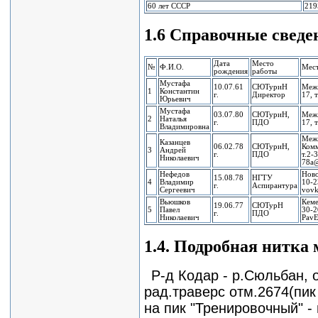
60 лет СССР
219
1.6 Справочные сведе
Дата
Место
№
Ф.И.О.
Мест
рождения
работы
Мустафа
10.07.61
СЮТуриН
Меж
1
Константин
г.
Директор
17, 
Юрьевич
Мустафа
03.07.80
СЮТуриН,
Меж
2
Наталья
г.
ПДО
17, 
Владимировна
Меж
Казанцев
06.02.78
СЮТуриН,
Комм
3
Андрей
г.
ПДО
т.2-
Николаевич
78a@
Нефедов
Ново
15.08.78
НГТУ
4
Владимир
10-2
г.
Аспирантура
Сергеевич
vovk
Вьюшков
Кеме
19.06.77
СЮТурН
5
Павел
30-2
г.
ПДО
Николаевич
PavE
1.4. Подробная нитка
Р-д Кодар - р.Сюльбан, о
рад.траверс отм.2674(пи
на пик "Тренировочный" -