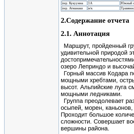
пер. Кукуумна
1А
Южный ск
пер. Атманаки
н/к
Травянис
2.Содержание отчета
2.1. Аннотация
Маршрут, пройденный гру
удивительной природой э
достопримечательностями
озеро Леприндо и высоча
Горный массив Кодара 
мощными хребтами, остр
высот. Альпийские луга 
мощными ледниками.
Группа преодолевает ра
осыпей, морен, каньонов,
Проходит большое количе
сложности. Совершает в
вершины района.