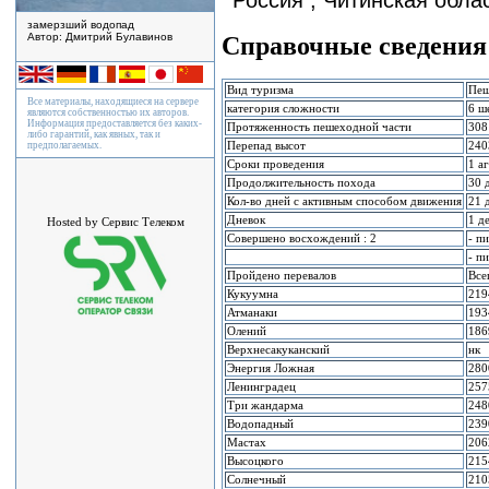
Россия , Читинская обла
замерзший водопад
Автор: Дмитрий Булавинов
Справочные сведения 
Вид туризма
Пеш
Все материалы, находящиеся на сервере
категория сложности
6 ш
являются собственностью их авторов.
Информация предоставляется без каких-
Протяженность пешеходной части
308
либо гарантий, как явных, так и
предполагаемых.
Перепад высот
240
Сроки проведения
1 а
Продолжительность похода
30 
Кол-во дней с активным способом движения
21 
Дневок
1 д
Hosted by Сервис Телеком
Совершено восхождений : 2
- п
- п
Пройдено перевалов
Все
Кукуумна
219
Атманаки
193
Олений
186
Верхнесакуканский
нк
Энергия Ложная
280
Ленинградец
257
Три жандарма
248
Водопадный
239
Мастах
206
Высоцкого
215
Солнечный
210