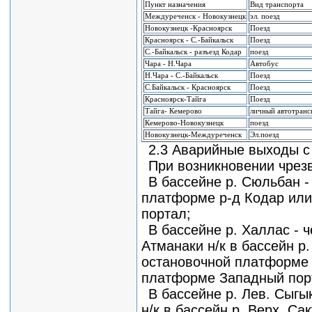
Пункт назначения
Вид транспорта
Междуреченск - Новокузнецк
эл. поезд
Новокузнецк -Красноярск
Поезд
Красноярск - С.-Байкальск
Поезд
С.-Байкальск - разъезд Кодар
поезд
Чара - Н.Чара
Автобус
Н.Чара - С.-Байкальск
Поезд
С.Байкальск - Красноярск
Поезд
Красноярск-Тайга
Поезд
Тайга- Кемерово
личный автотранс
Кемерово-Новокузнецк
поезд
Новокузнецк-Междуреченск
Эл.поезд
2.3 Аварийные выходы с
При возникновении чрезв
В бассейне р. Сюльбан -
платформе р-д Кодар или
портал;
В бассейне р. Халлас - 
Атманаки н/к в бассейн р.
остановочной платформе 
платформе Западный пор
В бассейне р. Лев. Сыгы
н/к в бассейн р. Верх. Са