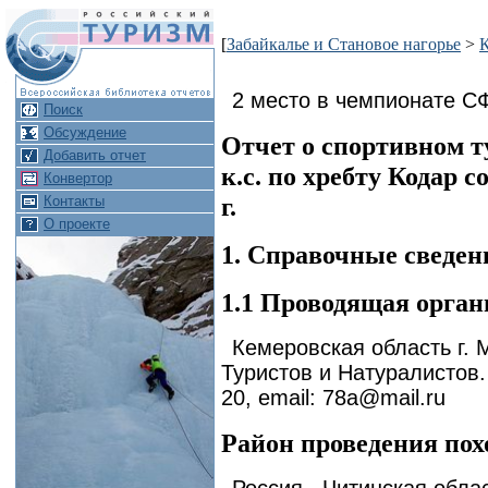
[
Забайкалье и Становое нагорье
>
2 место в чемпионате СФ
Поиск
Обсуждение
Отчет о спортивном т
Добавить отчет
к.с. по хребту Кодар с
Конвертор
г.
Контакты
О проекте
1. Справочные сведен
1.1 Проводящая орган
Кемеровская область г.
Туристов и Натуралистов. 
20, email: 78a@mail.ru
Район проведения пох