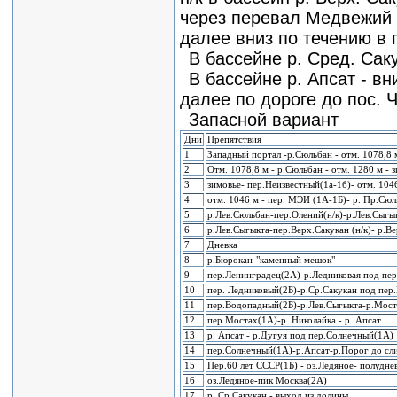
через перевал Медвежий 1
далее вниз по течению в 
В бассейне р. Сред. Саку
В бассейне р. Апсат - вн
далее по дороге до пос. 
Запасной вариант
Дни
Препятствия
1
Западный портал -р.Сюльбан - отм. 1078,8 
2
Отм. 1078,8 м - р.Сюльбан - отм. 1280 м - 
3
зимовье- пер.Неизвестный(1а-1б)- отм. 104
4
отм. 1046 м - пер. МЭИ (1А-1Б)- р. Пр.Сюл
5
р.Лев.Сюльбан-пер.Олений(н/к)-р.Лев.Сыгы
6
р.Лев.Сыгыкта-пер.Верх.Сакукан (н/к)- р.В
7
Дневка
8
р.Бюрокан-"каменный мешок"
9
пер.Ленинградец(2А)-р.Ледниковая под пер
10
пер. Ледниковый(2Б)-р.Ср.Сакукан под пер
11
пер.Водопадный(2Б)-р.Лев.Сыгыкта-р.Мост
12
пер.Мостах(1А)-р. Николайка - р. Апсат
13
р. Апсат - р.Дугуя под пер.Солнечный(1А)
14
пер.Солнечный(1А)-р.Апсат-р.Порог до сли
15
Пер.60 лет СССР(1Б) - оз.Ледяное- полудне
16
оз.Ледяное-пик Москва(2А)
17
р. Ср.Сакукан - выход из долины