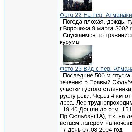
Фото 22 На пер. Атманаки
Погода плохая, дождь, т
г.Воронежа 9 марта 2002 
Спускаемся по травянис
курума
Фото 23 Вид с пер. Атман
Последние 500 м спуска 
течению р.Правый Сюльб
участки густого стланника
руслу реки. Через 4 км о
леса. Лес труднопроходим
19.40 Дошли до отм. 151
Пр.Сюльбан(1А), т.к. на л
встаем лагерем на ночевк
7 день 07.08.2004 год