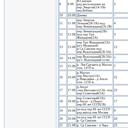
В.Сакукан-
9
9.08
рад.восхождение на
5
пер.Энергия(1А-1Б)-
лед.Бобина
10
10.08
Дневка
-
пер.Энергия
11
11.08
Ложная(2Б-3А)-под.
4
пер.Ленинградец(2А-2Б)
пер.Ленинградец(2Б)-
12
12.08
под пер.Три
3
Жандарма(2А)
пер.Три Жандарма(2А)-
руч.Медвежий-
13
13.08
12
р.Ср.Сакукан под
пер.Водопадный(2Б-3А)
пер.Водопадный(2Б-3А)-
14
14.08
7
руч. Водопадный устье
р. Лев.Сыгыкта-р.Мастах
15
15.08
7
отм. 1479 м.
р.Мастах -
пер.Мастах(1А)-
16
16.08
22
р.Николайка - р.Апсат
отм. 1218 м.
р.Апсат
17
17.08
-пер.Высоцкого(1А)- под
22
пер.Солнечный(1А)
пер.Солнечный(1А)-
18
18.08
р.Апсат - р.Порог-
17
пер.60 лет СССР(1Б)
из-под пер.60 лет СССР -
19
19.08
9
рад.выход пик Москва
из-под пер.60 лет СССР -
20
20.08
20
р. Ср.Сакукан
21
21.08
р. Ср.Сакукан - п.Чара
25