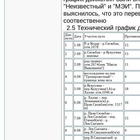
"Неизвестный" и "МЭИ". П
выяснилось, что это пере
соотвественно
2.5 Технический график
Дни
Дата
Участок пути
Протяжен
пути
Р-д Кодар - р.Сюльбан,
1
1.08
15
отм.1078
р.Сюльбан - р.Кукуумна
2
2.08
15
- зимовье
рад.траверс
3
3.08
отм.2674(пик "Школа
11
Выживания")
восхождение на пик
4
4.08
"Тренировочный" -
4
граница зоны леса
р.Кукуумна -
5
5.08
пер.Кукуумна(1А)-р.
18
Халлас отм.1046 м
р. Халлас - пер.
Атманаки(н/к)-р.
6
6.08
16
Прав.Сюльбан(отм. 1517
м)
р. Прав.Сюльбан -
р.Лев.Сюльбан - пер.
7
7.08
15
Олений(н/к) - р.
Лев.Сыгыкта
р. Лев.Сыгыкта -
8
8.08
9
пер.В.Сакуканский(н/к)
пер.В.Сакуканский -р.