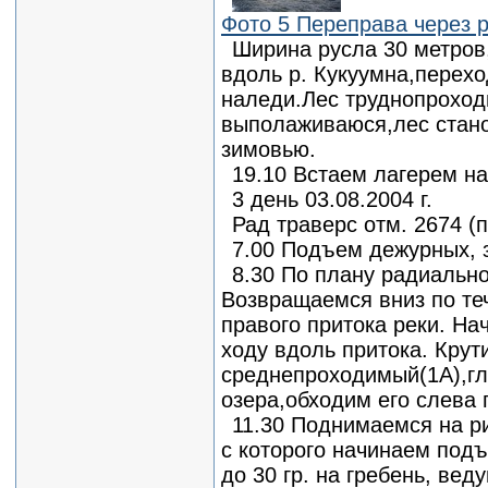
Фото 5 Переправа через р
Ширина русла 30 метров
вдоль р. Кукуумна,перехо
наледи.Лес труднопроходи
выполаживаюся,лес стано
зимовью.
19.10 Встаем лагерем на
3 день 03.08.2004 г.
Рад траверс отм. 2674 (
7.00 Подъем дежурных, 
8.30 По плану радиально
Возвращаемся вниз по те
правого притока реки. Н
ходу вдоль притока. Крути
среднепроходимый(1А),гл
озера,обходим его слева 
11.30 Поднимаемся на р
с которого начинаем под
до 30 гр. на гребень, вед