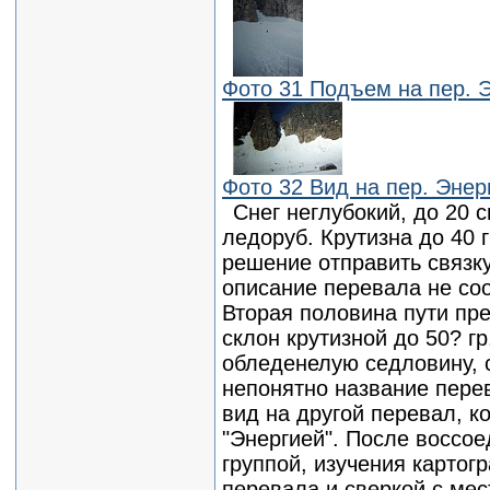
Фото 31 Подъем на пер. Э
Фото 32 Вид на пер. Энерг
Снег неглубокий, до 20 с
ледоруб. Крутизна до 40 
решение отправить связку 
описание перевала не со
Вторая половина пути пр
склон крутизной до 50? г
обледенелую седловину, с
непонятно название пере
вид на другой перевал, к
"Энергией". После воссое
группой, изучения картог
перевала и сверкой с ме