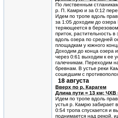
По лиственным стланикам 
р. П. Камрю и за 0:12 пер
Идем по тропе вдоль прав
за 1:05 доходим до озер
теряющеется в березовом 
приток, растительность в
вдоль озера по средней о
площадкам у южного конца
Доходим до конца озера и
через 0:61 выходим к ее 
галечникам. Переходим н
бревнам. В устье реки Ка
сошедшим с противополо
18 августа
Вверх по р. Карагем
Длина пути = 13 км; ЧХВ 
Идем по тропе вдоль право
устья р. Камрю забирает в
0:54 тропа спускается и в
поднимается над рекой, и