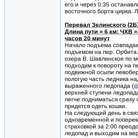
его и через 0:35 останав
восточного борта цирка. 
Перевал Зелинского (2Б
Длина пути = 6 км; ЧХВ =
часов 20 минут
Начало подъема совпадае
подъемом на пер. Орбита
озера В. Шавлинское по м
подходим к повороту на п
подвижной осыпи левобе
пологую часть ледника н
выраженного ледопада (
ф
верхней ступени ледопад
легче подниматься сразу 
придется одеть кошки.
На следующий день в связ
одновременной и попере
страховкой за 2:00 преод
ледопад и выходим на ве