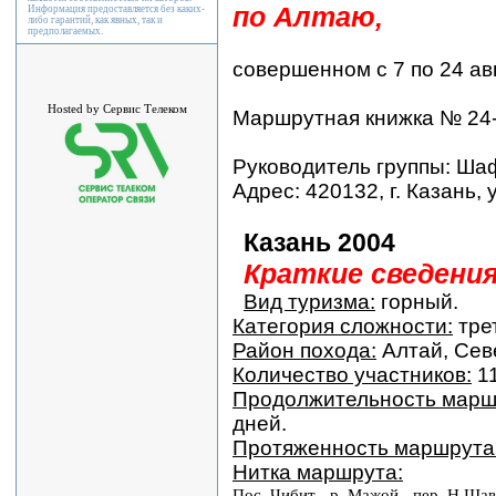
по Алтаю,
Информация предоставляется без каких-
либо гарантий, как явных, так и
предполагаемых.
совершенном с 7 по 24 авг
Hosted by Сервис Телеком
Маршрутная книжка № 24
Руководитель группы: Шаф
Адрес: 420132, г. Казань, 
Казань 2004
Краткие сведени
Вид туризма:
горный.
Категория сложности:
тре
Район похода:
Алтай, Сев
Количество участников:
11
Продолжительность маршр
дней.
Протяженность маршрута
Нитка маршрута:
Пос. Чибит - р. Мажой - пер. Н.Шав