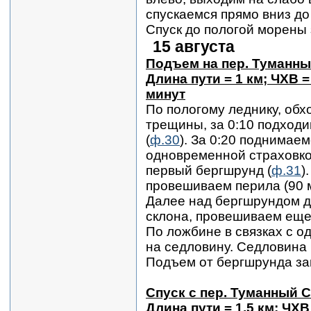
спускаемся прямо вниз д
Спуск до пологой морены 
15 августа
Подъем на пер. Туманный
Длина пути = 1 км; ЧХВ =
минут
По пологому леднику, обх
трещины, за 0:10 подходи
(
ф.30
). За 0:20 поднимаем
одновременной страховкой
первый бергшрунд (
ф.31
)
провешиваем перила (90 м,
Далее над бергшрундом д
склона, провешиваем еще 
По ложбине в связках с 
на седловину. Седловина
Подъем от бергшрунда зан
Спуск с пер. Туманный С
Длина пути = 1,5 км; ЧХВ