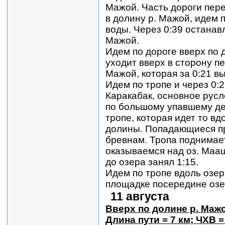
Мажой. Часть дороги пер
в долину р. Мажой, идем 
воды. Через 0:39 останав
Мажой.
Идем по дороге вверх по 
уходит вверх в сторону пе
Мажой, которая за 0:21 вы
Идем по тропе и через 0:2
Каракабак, основное русл
по большому упавшему де
тропе, которая идет то вдо
долины. Попадающиеся п
бревнам. Тропа поднимае
оказываемся над оз. Мааш
до озера занял 1:15.
Идем по тропе вдоль озер
площадке посередине озе
11 августа
Вверх по долине р. Маж
Длина пути = 7 км; ЧХВ =