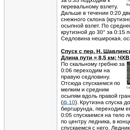
за 0:35 подходим к
Ви
перевальному взлету.
Дальше в течении 0:20 д
снежного склона (крутизно
осыпной взлет. По средне
крутизной до 30° за 0:15 
Седловина неширокая, ос
Спуск с пер. Н. Шавлинс
Длина пути = 8,5 км; ЧХВ
По скальному гребню за
0:06 переходим на
правую седловину.
Отсюда спускаемся по
Сп
мелким и средним
осыпям вдоль правой гра
(
ф.10
). Крутизна спуска д
бергшрунда, переходим ег
0:05 спускаемся на тело л
по центру ледника, в конц
спускаемся с него. Ледник