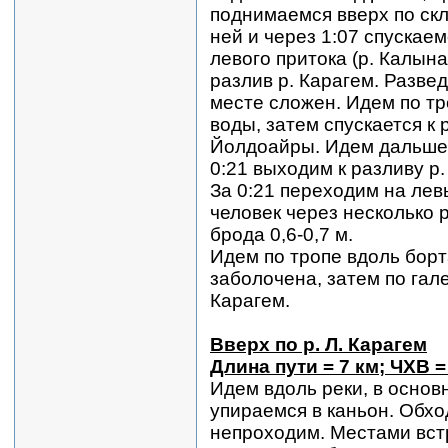
поднимаемся вверх по скл
ней и через 1:07 спускаем
левого притока (р. Калына
разлив р. Карагем. Развед
месте сложен. Идем по тро
воды, затем спускается к 
Йолдоайры. Идем дальше 
0:21 выходим к разливу р.
За 0:21 переходим на левы
человек через несколько 
брода 0,6-0,7 м.
Идем по тропе вдоль бор
заболочена, затем по гале
Карагем.
Вверх по р. Л. Карагем
Длина пути = 7 км; ЧХВ =
Идем вдоль реки, в основ
упираемся в каньон. Обход
непроходим. Местами встр