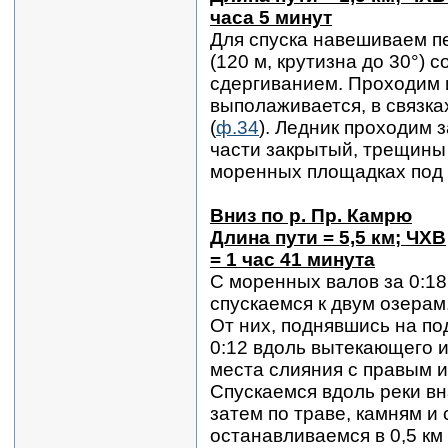
часа 5 минут
Для спуска навешиваем п
(120 м, крутизна до 30°) с
сдергиванием. Проходим и
выполаживается, в связк
(
ф.34
). Ледник проходим з
части закрытый, трещины
моренных площадках под 
Вниз по р. Пр. Камрю
Длина пути = 5,5 км; ЧХВ
= 1 час 41 минута
С моренных валов за 0:18
спускаемся к двум озерам
От них, поднявшись на п
0:12 вдоль вытекающего и
места слияния с правым и
Спускаемся вдоль реки в
затем по траве, камням и 
останавливаемся в 0,5 км 