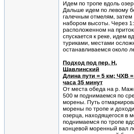
Идем по тропе вдоль озера
Дальше идем по левому бе
галечным отмелям, затем 
набором высоты. Через 1
расположенном на притоке
спускается к реке, идем в
туриками, местами осложн
останавливаемся около лев
Подход под пер. Н.
Шавлинский
Длина пути = 5 км; ЧХВ =
часа 35 минут
От места обеда на р. Маж
500 м поднимаемся по ср
морены. Путь отмаркиров
морены по тропе и доходи
озерца, находящегося в 
поднимаемся по тропе вдо
концевой моренный вал л