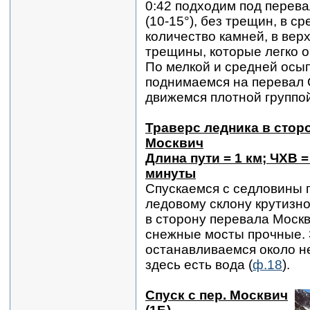
0:42 подходим под перева
(10-15°), без трещин, в с
количество камней, в вер
трещины, которые легко о
По мелкой и средней осып
поднимаемся на перевал 
движемся плотной группо
Траверс ледника в сторо
Москвич
Длина пути = 1 км; ЧХВ =
минуты
Спускаемся с седловины 
ледовому склону крутизно
в сторону перевала Москв
снежные мосты прочные. 
останавливаемся около н
здесь есть вода (
ф.18
).
Спуск с пер. Москвич