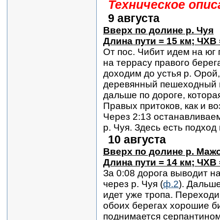
Техническое опис
9 августа
Вверх по долине р. Чуя
Длина пути = 15 км; ЧХВ 
От пос. Чибит идем на юг
на террасу правого берега
доходим до устья р. Орой
деревянный пешеходный мо
дальше по дороге, которая
Правых притоков, как и во
Через 2:13 останавливаем
р. Чуя. Здесь есть подход 
10 августа
Вверх по долине р. Маж
Длина пути = 14 км; ЧХВ 
За 0:08 дорога выводит н
через р. Чуя (
ф.2
). Дальш
идет уже тропа. Переходи
обоих берегах хорошие би
поднимается серпантином 