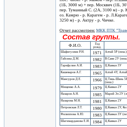
(1Б, 3000 м) + пер. Москвич (1Б, 307
пер. Туманный С. (2А, 3100 м) - р. 
оз. Камрю - р. Карагем - р. Л.Караг
3250 м) - р. Актру - р. Чичке.
Отчет рассмотрен:
МКК ПТК "Трав
Состав группы.
Год
Ф.И.О.
рожд.
Шафигуллин Р.Н.
1971
Алтай 5Р (пеш.)
Гайсина Д.М.
1982
В.Саян 2У (пеш.
Гарифулин А.И.
1983
Ц.Кавказ 3У
Кашеваров А.Г.
1965
Алтай 4У, Алтай
Мансуров Д.Е.
1966
Ц.Тянь-Шань 5Р
(пеш.)
Мищенко А.А.
1979
Ц.Кавказ 2У
Назаров А.Н.
1985
Марий Эл 2У (л
Назарова М.Н.
1981
Ц.Кавказ 2У
Петровская Л.Т.
1980
Ц.Кавказ 2У, Ко
Филиппова А.Ю.
1983
Ц.Кавказ 3У (пе
Шагимарданова Е.И.
1984
Ц.Кавказ 2У