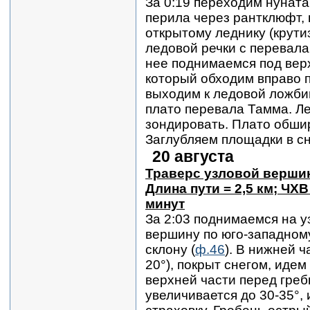
За 0:19 переходим нуната
перила через рантклюфт, 
открытому леднику (крути
ледовой речки с перевала
нее поднимаемся под вер
который обходим вправо п
выходим к ледовой ложби
плато перевала Тамма. Ле
зондировать. Плато обширн
Заглубляем площадки в сн
20 августа
Траверс узловой вершин
Длина пути = 2,5 км; ЧХВ 
минут
За 2:03 поднимаемся на 
вершину по юго-западном
склону (
ф.46
). В нижней ч
20°), покрыт снегом, иде
верхней части перед гре
увеличивается до 30-35°