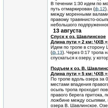
В течении 1:30 идем по м
путь отмаркирован (
ф.12
)
между моренными валами.
правому травянисто-осыпн
небольшого подпруженного
13 августа
Спуск к оз. Шавлинское
Длина пути = 2 км; ЧХВ =
Идем по тропе в сторону 
(
ф.13
). Через 0:17 тропа 
спускаться к озеру, у кот
Подъем к оз. В. Шавлин
Длина пути = 5 км; ЧХВ =
По тропе вдоль озера за 
местами впадения правог
осыпь тропа проходит пов
правого берега притока, 
ложбине между осыпями, и
озера В. Шавлинское. Озе