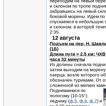
переходим на левый бере
и склоном по тропе подни
забравшись на левый скло
боковой морены. Идем по
спускаемся в небольшую 
и склоном, в которой тече
2:35.
12 августа
Подъем на пер. Н. Шавл
(1Б)
Длина пути = 2,5 км; ЧХВ
часа 32 минуты
Из долины сначала подни
затем выходим на морену 
озерца, возле которого о
обозначен туриками. От о
сложенной из мелких кам
Поднимаемся по
пологому (10-15°)
леднику (
ф.5
,
ф.6
,
ф.7
) и