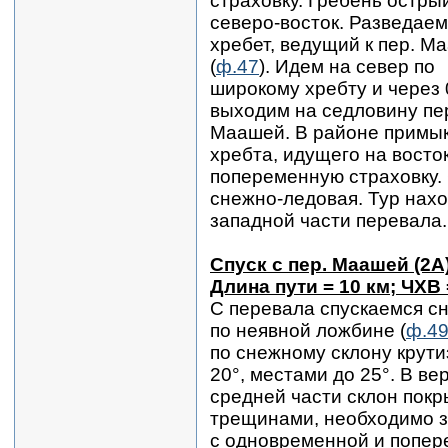
страховку. Гребень остры
северо-восток. Разведаем
хребет, ведущий к пер. М
(
ф.47
). Идем на север по
широкому хребту и через 
выходим на седловину пе
Маашей. В районе примы
хребта, идущего на восто
попеременную страховку.
снежно-ледовая. Тур нахо
западной части перевала.
Спуск с пер. Маашей (2А
Длина пути = 10 км; ЧХВ 
С перевала спускаемся с
по неявной ложбине (
ф.4
по снежному склону крути
20°, местами до 25°. В ве
средней части склон покр
трещинами, необходимо з
с одновременной и попер