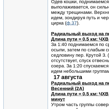
Одев кошки, поднимаемся 
выполаживается, он сильн
между трещинами. Верхня
идем, зондируя путь и че
цирка (
ф.37
).
Радиальный выход на пер
Длина пути = 0,5 км; ЧХВ
За 1:40 поднимаемся по с
осыпи, затем по слабым 
седловину пер. Крутой З. (
отсутствует, спуск отвес
озера. За 1:20 спускаемс
идем небольшими группа
17 августа
Радиальный выход на п
Весенний (2А)
Длина пути = 0,5 км; ЧХВ 
минут
Утром часть группы сове