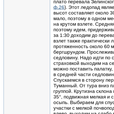
плато перевала Зелинског
ф.26
). Этот ледопад явля
высот составляет около 30
мало, поэтому в одном ме
на крутом взлете. Средня
поэтому идем, придержива
за 1:30 доходим до перева
взлет также практически л
протяженность около 60 м
бергшрундом. Прослежива
седловину. Надо идти по 
страховкой выходим на с
можно поставить палатку,
в средней части седловин
Спускаемся в сторону пер
Туманный. От тура вниз п
группой. Крутизна склона
35°, подвижная мелкая и 
осыпь. Выбираем для спу
участки с мелкой почвоп
влево, выходим на слабо