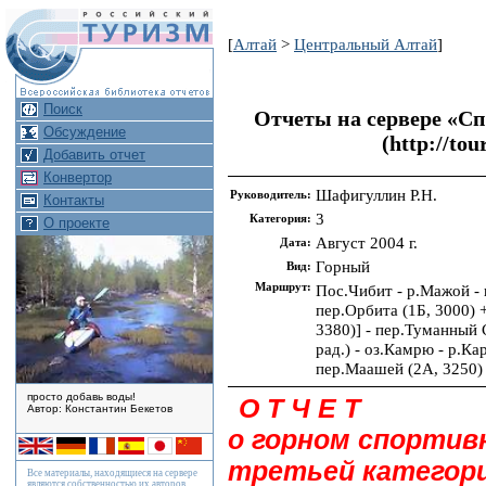
[
Алтай
>
Центральный Алтай
]
Поиск
Отчеты на сервере «Сп
Обсуждение
(http://tou
Добавить отчет
Конвертор
Шафигуллин Р.Н.
Руководитель:
Контакты
3
Категория:
О проекте
Август 2004 г.
Дата:
Горный
Вид:
Маршрут:
Пос.Чибит - р.Мажой - 
пер.Орбита (1Б, 3000) +
3380)] - пер.Туманный 
рад.) - оз.Камрю - р.Ка
пер.Маашей (2А, 3250) 
просто добавь воды!
О Т Ч Е Т
Автор: Константин Бекетов
о горном спортив
третьей категор
Все материалы, находящиеся на сервере
являются собственностью их авторов.