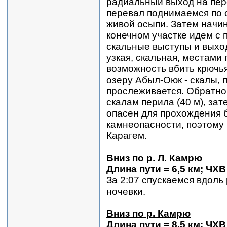
радиальный выход на пер
перевал поднимаемся по 
живой осыпи. Затем начи
конечном участке идем с
скальные выступы и выхо
узкая, скальная, местами
возможность вбить крючья
озеру Абыл-Оюк - скалы, 
прослеживается. Обратно 
скалам перила (40 м), за
опасен для прохождения 
камнеопасности, поэтому 
Карагем.
Вниз по р. Л. Камрю
Длина пути = 6,5 км; ЧХВ
За 2:07 спускаемся вдоль
ночевки.
Вниз по р. Камрю
Длина пути = 8,5 км; ЧХВ