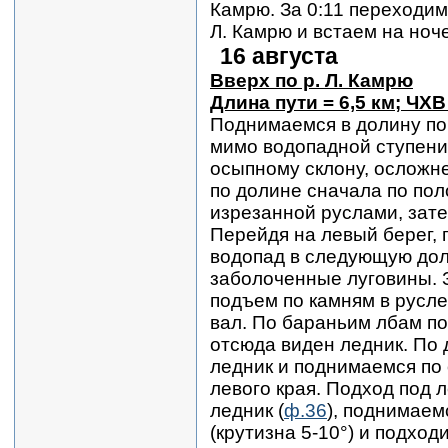
Камрю. За 0:11 переходим
Л. Камрю и встаем на ноче
16 августа
Вверх по р. Л. Камрю
Длина пути = 6,5 км; ЧХВ
Поднимаемся в долину по
мимо водопадной ступени
осыпному склону, осложн
по долине сначала по пол
изрезанной руслами, зате
Перейдя на левый берег,
водопад в следующую доли
заболоченные луговины.
подъем по камням в русл
вал. По бараньим лбам п
отсюда виден ледник. По
ледник и поднимаемся по 
левого края. Подход под 
ледник (
ф.36
), поднимаем
(крутизна 5-10°) и подхо