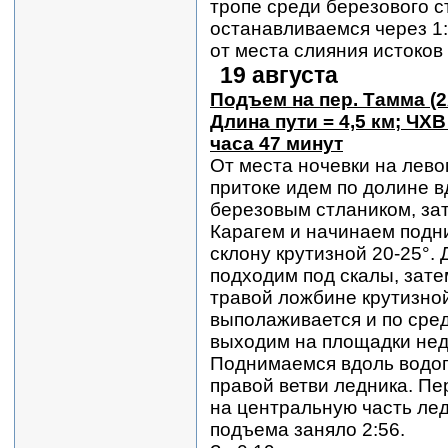
тропе среди березового с
останавливаемся через 1:
от места слияния истоков 
19 августа
Подъем на пер. Тамма (2
Длина пути = 4,5 км; ЧХВ
часа 47 минут
От места ночевки на лев
притоке идем по долине в
березовым стлаником, зат
Карагем и начинаем подн
склону крутизной 20-25°.
подходим под скалы, зат
травой ложбине крутизной
выполаживается и по сред
выходим на площадки нед
Поднимаемся вдоль водоп
правой ветви ледника. П
на центральную часть ле
подъема заняло 2:56.