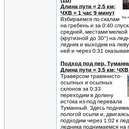
(1Б)
Длина пути = 2,5 км;
ЧХВ = 1 час 9 минут
Вид н
Взбираемся по скалам
на гребень и за 0:40 спус
средней, местами мелкой
(крутизной до 30°) на ледн
ледник и выходим на леву
ней и через 0:31 оказывае
Подход под пер. Туманн
Длина пути = 3,5 км; ЧХВ
Траверсом травянисто-
осыпных и осыпных
склонов за 0:33
переходим в долину
истока из-под перевала
Туманный. Здесь поднима
пологой осыпи и, двигаясь
подходим через 1:02 к лед
ледника поднимаемся на 