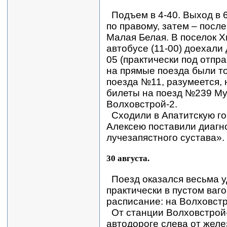
Подъем в 4-40. Выход в 
по правому, затем – после
Малая Белая. В поселок Х
автобусе (11-00) доехали
05 (практически под отпр
на прямые поезда были то
поезда №11, разумеется, 
билеты на поезд №239 М
Волховстрой-2.
Сходили в Апатитскую го
Алексею поставили диагн
лучезапястного сустава».
30 августа.
Поезд оказался весьма у
практически в пустом ваго
расписание: на Волховстр
От станции Волховстрой
автодороге слева от желе