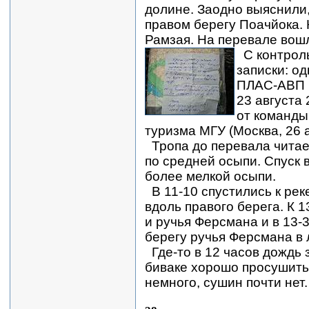
долине. Заодно выяснили,
правом берегу Поачйока. 
Рамзая. На перевале вошл
С контрол
записки: од
ПЛАС-АВП (
23 августа 
от команды
туризма МГУ (Москва, 26 а
Тропа до перевала читае
по средней осыпи. Спуск 
более мелкой осыпи.
В 11-10 спустились к ре
вдоль правого берега. К 
и ручья Ферсмана и в 13-
берегу ручья Ферсмана в 
Где-то в 12 часов дождь 
биваке хорошо просушить
немного, сушин почти нет.