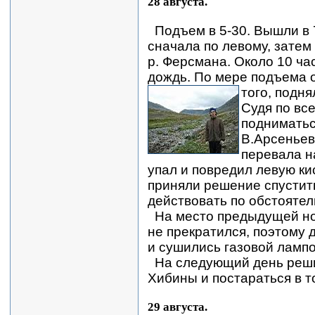
28 августа.
Подъем в 5-30. Вышли в 
сначала по левому, затем
р. Ферсмана. Около 10 ча
дождь. По мере подъема 
того, подня
Судя по вс
подниматьс
В.Арсеньева
перевала н
упал и повредил левую ки
приняли решение спустит
действовать по обстоятел
На место предыдущей ноч
не прекратился, поэтому д
и сушились газовой лампо
На следующий день реши
Хибины и постараться в т
29 августа.