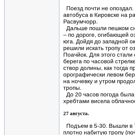
Поезд почти не опоздал.
автобуса в Кировске на р
Расвумчорр.
Дальше пошли пешком сн
– по дороге, огибающей о
юга. Дойдя до западной о
решили искать тропу от о
Поачйок. Для этого стали
берега по часовой стрелке
створ долины, как тогда 
орографически левом бер
на ночевку и утром продо
тропы.
До 20 часов погода была
хребтами висела облачнос
27 августа.
Подъем в 5-30. Вышли в 
плотно набитую тропу (поч