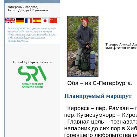
замерзший водопад
Автор: Дмитрий Булавинов
Все материалы, находящиеся на сервере
являются собственностью их авторов.
Информация предоставляется без каких-
либо гарантий, как явных, так и
предполагаемых.
Тихонов Алексей Але
квалификации не име
Hosted by Сервис Телеком
Оба – из С-Петербурга.
Планируемый маршрут
Кировск – пер. Рамзая – 
пер. Кукисвумчорр – Киров
Главная цель – познават
напарник до сих пор в Хи
горевшего любопытства р