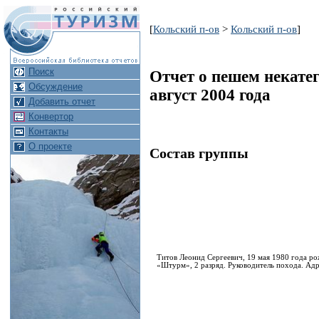
[
Кольский п-ов
>
Кольский п-ов
]
Поиск
Отчет о пешем некате
Обсуждение
август 2004 года
Добавить отчет
Конвертор
Контакты
О проекте
Состав группы
Титов Леонид Сергеевич, 19 мая 1980 года ро
«Штурм», 2 разряд. Руководитель похода. Адре