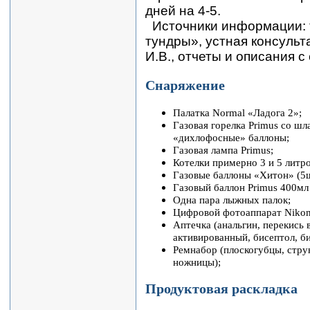
дней на 4-5.
Источники информации: 
тундры», устная консульт
И.В., отчеты и описания с
Снаряжение
Палатка Normal «Ладога 2»;
Газовая горелка Primus со ш
«дихлофосные» баллоны;
Газовая лампа Primus;
Котелки примерно 3 и 5 литро
Газовые баллоны «Хитон» (5ш
Газовый баллон Primus 400мл 
Одна пара лыжных палок;
Цифровой фотоаппарат Nikon
Аптечка (анальгин, перекись 
активированный, бисептол, би
Ремнабор (плоскогубцы, струн
ножницы);
Продуктовая раскладка