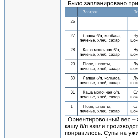
Было запланировано при
Завтрак
Пе
26
27
Лапша б/п, колбаса,
Ну
печенье, хлеб, сахар
шок
28
Каша молочная б/п,
Ну
печенье, хлеб, сахар
шок
29
Пюре, шпроты,
Лу
печенье, хлеб, сахар
шок
30
Лапша б/п, колбаса,
Лу
печенье, хлеб, сахар
шок
31
Каша молочная б/п,
Сл
печенье, хлеб, сахар
шок
1
Пюре, шпроты,
Сл
печенье, хлеб, сахар
шок
Ориентировочный вес – 
кашу б/п взяли производс
понравилось. Супы на ужи