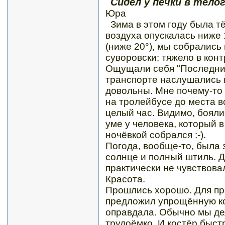
Сидел у печки в тело
Юра
Зима в этом году была т
воздуха опускалась ниже 
(ниже 20°), мы собрались
суворовски: тяжело в конт
Ощущали себя "Последни
транспорте наслушались 
довольны. Мне почему-то н
на тролейбусе до места 
целый час. Видимо, боялис
уме у человека, который в
ночёвкой собрался :-).
Погода, вообще-то, была 
солнце и полный штиль. 
практически не чувствова
Красота.
Прошлись хорошо. Для пр
предложил упрощённую ко
оправдала. Обычно мы де
трудоёмко. И костёр быстр