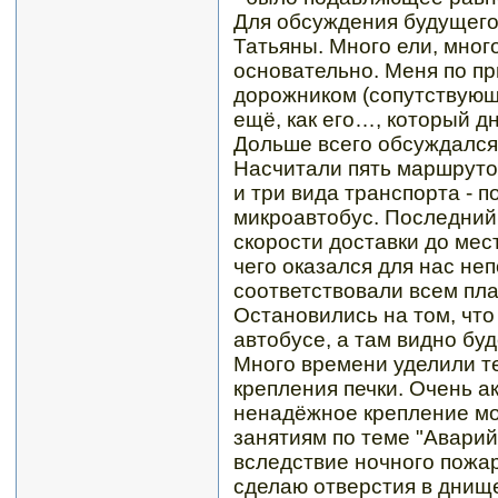
Для обсуждения будущего
Татьяны. Много ели, много
основательно. Меня по п
дорожником (сопутствующа
ещё, как его…, который д
Дольше всего обсуждался 
Насчитали пять маршрутов
и три вида транспорта - п
микроавтобус. Последний
скорости доставки до мес
чего оказался для нас не
соответствовали всем пл
Остановились на том, чт
автобусе, а там видно буд
Много времени уделили т
крепления печки. Очень а
ненадёжное крепление мо
занятиям по теме "Авари
вследствие ночного пожар
сделаю отверстия в днище