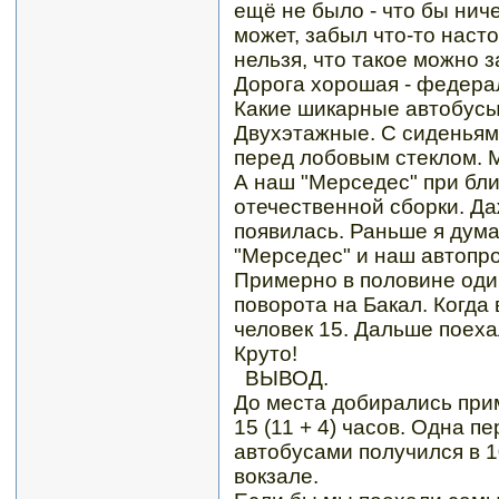
ещё не было - что бы нич
может, забыл что-то наст
нельзя, что такое можно з
Дорога хорошая - федера
Какие шикарные автобусы
Двухэтажные. С сиденьям
перед лобовым стеклом. М
А наш "Мерседес" при бл
отечественной сборки. Да
появилась. Раньше я дума
"Мерседес" и наш автопр
Примерно в половине оди
поворота на Бакал. Когд
человек 15. Дальше поеха
Круто!
ВЫВОД.
До места добирались прим
15 (11 + 4) часов. Одна 
автобусами получился в 1
вокзале.