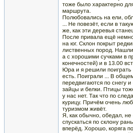
тоже было характерно для
маршрута.
Полюбовались на ели, об
... Не повезёт, если в так
же, как эти деревья стане
После привала ещё немно
на юг. Склон покрыт редк
лиственных пород. Нашли 
а с хорошими сучками в 
конечностей) и в 13.00 вс
Юра и я решили поиграть 
есть. Поиграли ... В обще
передвигаются по снегу и 
зайцы и белки. Птицы тож
у нас нет. Так что по сле
курицу. Причём очень люб
туризмом живёт.
Я, как обычно, обедал, н
спускаться по склону ран
вперёд. Хорошо, коряга п