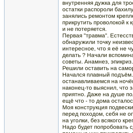
внутренняя дужка для тро
остатки распороли бахил
занялись ремонтом крепл
прикрутить проволокой к 
и не потеряется.
Первая "травма". Естесств
обнаружили точку неизве
интересное, что я её не ч
делать ? Начали вспомин
советы. Анамнез, эпикриз
Решили оставить на само
Начался плавный подъём. 
останавливаемся на ночёвк
наконец-то выяснил, что з
приятно. Даже на душе по
ещё что - то дома осталос
Моя конструкция подвески 
перед походом, себя не о
на уголки, без всякого кр
Надо будет попробовать с