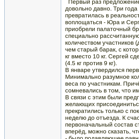
Первый раз предложение
довольно давно. Три года
превратилась в реальност
воплощаться - Юра и Сер
приобрели палаточный бре
специально рассчитанную
количеством участников (д
чем старый барак, с котор
кг вместо 10 кг. Сергей 
(4.5 кг против 9 кг).
В январе утвердился перв
Минимально разумное кол
веса по участникам. При
сомневались в том, что и
В связи с этим были пре
желающих присоединитьс
прекратились только с пок
неделю до отъезда. К счас
первоначальный состав с
вперёд, можно сказать, ч
- было подавляющее рав