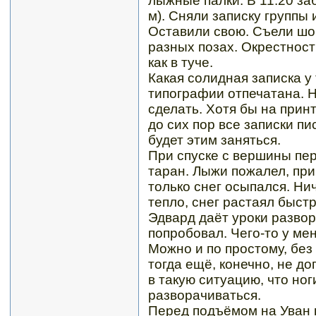
лыжные палки. В 11.20 за
м). Сняли записку группы 
Оставили свою. Съели шо
разных позах. Окрестност
как в туче.
Какая солидная записка у 
типографии отпечатана. Н
сделать. Хотя бы на прин
до сих пор все записки пи
будет этим заняться.
При спуске с вершины пе
таран. Лыжи пожалел, при
только снег осыпался. Ни
тепло, снег растаял быстр
Эдвард даёт уроки развор
попробовал. Чего-то у мен
Можно и по простому, без
тогда ещё, конечно, не до
в такую ситуацию, что ног
разворачиваться.
Перед подъёмом на Уван 