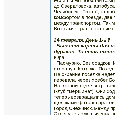
Если бы мы поехали сам
до Свердловска, автобуса
Челябинск - Бакал), то до
комфортом в поезде, две п
между транспортом. Так м
Вот такие транспортные 
24 февраля. День 1-ый
Бывают карты для иг
дураков. То есть топо
Юра
Пасмурно. Без осадков. 
сторону п.Катавка. Поход
На окраине посёлка надел
перевала через хребет Бо
На второй ходке встретил
(клуб "Вершина"). Они хо
теперь возвращались до
щелчками фотоаппаратов
Город Снежинск, между пр
Это я уже дома выяснил, 