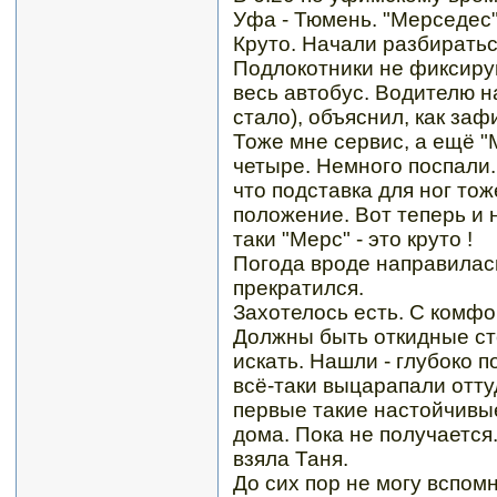
Уфа - Тюмень. "Мерседес"
Круто. Начали разбирать
Подлокотники не фиксирую
весь автобус. Водителю н
стало), объяснил, как заф
Тоже мне сервис, а ещё "
четыре. Немного поспали.
что подставка для ног то
положение. Вот теперь и 
таки "Мерс" - это круто !
Погода вроде направилась
прекратился.
Захотелось есть. С комфо
Должны быть откидные сто
искать. Нашли - глубоко п
всё-таки выцарапали отту
первые такие настойчивые
дома. Пока не получается
взяла Таня.
До сих пор не могу вспомн