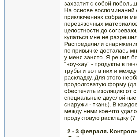
захватит с собой побольш
На основе воспоминаний 
приключениях собрали мед
перевязочных материалов
целостности до согревающ
купаться мне не разрешил
Распределили снаряжение
по привычке досталась мн
у меня занято. Я решил б
"ноу-хау" - продукты в пе
трубы и вот в них и межд
раскладку. Для этого нео
продолговатую форму (для 
обеспечить изоляцию от с
специальные двуслойные 
снаружи - ткань). В каждо
между ними кое-что удало
продуктовую раскладку (7 к
2 - 3 февраля. Контро