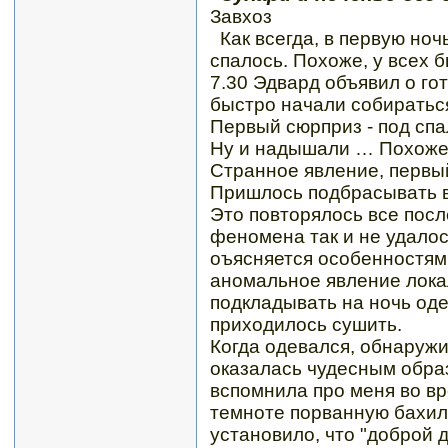
Завхоз
Как всегда, в первую ноч
спалось. Похоже, у всех б
7.30 Эдвард объявил о го
быстро начали собираться
Первый сюрприз - под спа
Ну и надышали … Похоже, 
Странное явление, первы
Пришлось подбрасывать в 
Это повторялось все пос
феномена так и не удалос
оъясняется особенностями
аномальное явление лока
подкладывать на ночь оде
приходилось сушить.
Когда одевался, обнаружи
оказалась чудесным обра
вспомнила про меня во вр
темноте порванную бахил
установило, что "доброй 