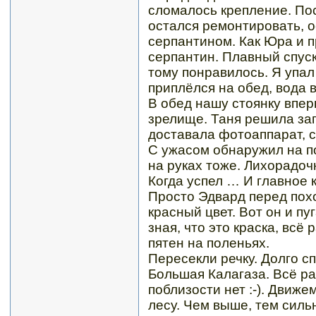
сломалось крепление. По
остался ремонтировать, 
серпантином. Как Юра и п
серпантин. Плавный спуск
тому понравилось. Я упал 
приплёлся на обед, вода 
В обед нашу стоянку впе
зрелище. Таня решила зап
доставала фотоаппарат, с
С ужасом обнаружил на п
на руках тоже. Лихорадо
Когда успел … И главное к
Просто Эдвард перед похо
красный цвет. Вот он и пу
зная, что это краска, всё
пятен на поленьях.
Пересекли речку. Долго сп
Большая Калагаза. Всё ра
поблизости нет :-). Движе
лесу. Чем выше, тем силь