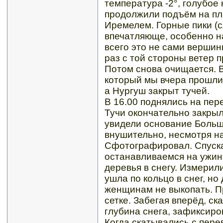
температура -2°, голубое 
продолжили подъём на п
Иремелем. Горные пики (с
впечатляюще, особенно на
всего это не сами вершин
раз с той стороны ветер п
Потом снова очищается. В
который мы вчера прошли
а Нургуш закрыт тучей.
В 16.00 поднялись на пере
Тучи окончательно закрыл
увидели основание Больш
внушительно, несмотря на
Сфотографировал. Спускае
останавливаемся на ужин 
деревья в снегу. Измерил
ушла по кольцо в снег, но
женщинам не выкопать. Пр
сетке. Забегая вперёд, ск
глубина снега, зафиксиро
Когда скатывались с пере