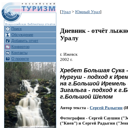
[
Урал
>
Южный Урал
]
Поиск
Дневник - отчёт лыжн
Обсуждение
Уралу
Добавить отчет
Конвертор
Контакты
г. Ижевск
О проекте
2002 г.
Хребет Большая Сука -
Нургуш - подход к Ире
на г.Большой Иремель 
Зигальга - подход к г
г.Большой Шелом
Автор текста -
Сергей Радыгин
(И
Фотографии - Сергей Саушин ("З
("Киев") и Сергей Радыгин ("Зен