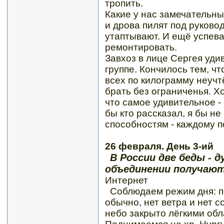
тропить.
Какие у нас замечательны
и дрова пилят под руково
утаптывают. И ещё успев
ремонтировать.
Завхоз в лице Сергея уди
группе. Кончилось тем, чт
всех по килограмму неучт
брать без ограниченья. Х
что самое удивительное -
бы кто рассказал, я бы н
способностям - каждому п
26 февраля. День 3-ий
В России две беды - д
объединении получаю
Интернет
Соблюдаем режим дня: по
обычно, нет ветра и нет с
небо закрыто лёгкими обла