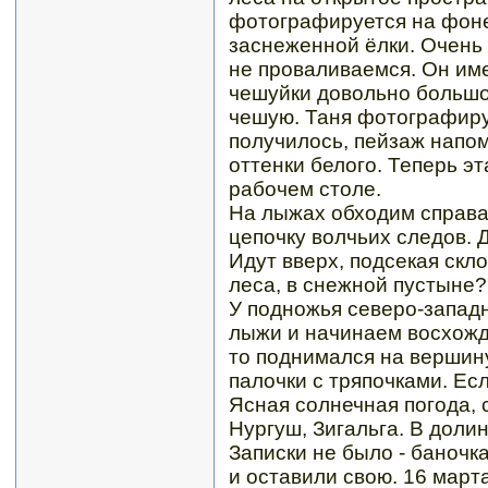
фотографируется на фоне
заснеженной ёлки. Очень 
не проваливаемся. Он име
чешуйки довольно большо
чешую. Таня фотографиру
получилось, пейзаж напом
оттенки белого. Теперь э
рабочем столе.
На лыжах обходим справ
цепочку волчьих следов. 
Идут вверх, подсекая скл
леса, в снежной пустыне?
У подножья северо-западн
лыжи и начинаем восхожде
то поднимался на вершину
палочки с тряпочками. Есл
Ясная солнечная погода, 
Нургуш, Зигальга. В доли
Записки не было - баночк
и оставили свою. 16 марта