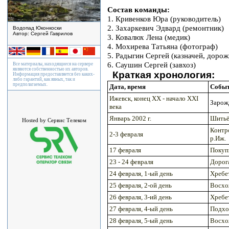
Состав команды:
1. Кривенков Юра (руководитель)
2. Захаркевич Эдвард (ремонтник)
Водопад Юконкоски
Автор: Сергей Гаврилов
3. Ковалюх Лена (медик)
4. Мохирева Татьяна (фотограф)
5. Радыгин Сергей (казначей, дорож
6. Саушин Сергей (завхоз)
Все материалы, находящиеся на сервере
являются собственностью их авторов.
Краткая хронология:
Информация предоставляется без каких-
либо гарантий, как явных, так и
предполагаемых.
Дата, время
Собы
Ижевск, конец XX - начало XXI
Зарож
века
Январь 2002 г.
Шитьё 
Hosted by Сервис Телеком
Контр
2-3 февраля
р.Иж.
17 февраля
Покупк
23 - 24 февраля
Дорога
24 февраля, 1-ый день
Хребе
25 февраля, 2-ой день
Восхож
26 февраля, 3-ий день
Хребе
27 февраля, 4-ый день
Подхо
28 февраля, 5-ый день
Восхож