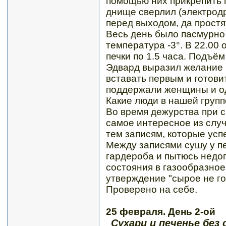
помощью них прикрепить пе
днище сверлил (электрод
перед выходом, да простя
Весь день было пасмурно 
температура -3°. В 22.00
печки по 1.5 часа. Подъём
Эдвард выразил желание 
вставать первым и готови
поддержали женщины и од
Какие люди в нашей груп
Во время дежурства при с
самое интересное из случ
тем записям, которые усп
Между записями сушу у пе
гардероба и пытюсь недоп
состояния в газообразное
утверждение "сырое не гор
Проверено на себе.
25 февраля. День 2-ой
Сухари и печенье без