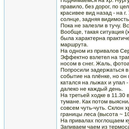
Поднимаемся на хр. Нургу
правило, без дорог, по ц
красивее вид назад - на г
солнце, задняя видимост
Пока не залезли в тучу. В
Вообще, такая ситуация (
была характерна практиче
маршрута.
На одном из привалов Се
Эффектно взлетел на тра
носом в снег. Жаль, фото
Попросили задержаться в 
событие на плёнке, но он
катался на лыжах и упал 
далеко не каждый день.
На третьей ходке в 11.30 
тумане. Как потом выясни
совсем чуть-чуть. Склон 
границы леса (высота ~ 10
На привалах поглощаем ку
Запиваем чаем из термоса