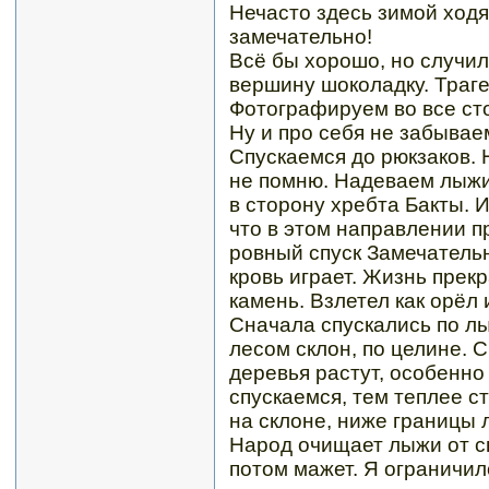
Нечасто здесь зимой ходят
замечательно!
Всё бы хорошо, но случил
вершину шоколадку. Траге
Фотографируем во все сто
Ну и про себя не забывае
Спускаемся до рюкзаков. 
не помню. Надеваем лыжи
в сторону хребта Бакты. 
что в этом направлении 
ровный спуск Замечательно
кровь играет. Жизнь прек
камень. Взлетел как орёл 
Сначала спускались по л
лесом склон, по целине. 
деревья растут, особенно
спускаемся, тем теплее с
на склоне, ниже границы 
Народ очищает лыжи от сн
потом мажет. Я ограничилс