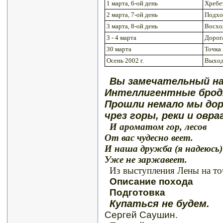
1 марта, 6-ой день
Хребет
2 марта, 7-ой день
Подхо
3 марта, 8-ой день
Восхо
3 - 4 марта
Дорога
30 марта
Точка
Осень 2002 г.
Выход
Вы замечательный на
Интеллигентные брод
Прошли немало мы до
чрез горы, реки и овра
И ароматом гор, лесов
От вас чудесно веет.
И наша дружба (я надеюсь)
Уже не заржавеет.
Из выступления Лены на то
Описание похода
Подготовка
Купаться не будем.
Сергей Саушин.