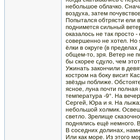
небольшое облачко. Снач
воздуха, затем почувство
Попытался обтрясти ели в
поднимется сильный ветер
оказалось не так просто -
совершенно не хотел. Но 
ёлки в округе (в пределах
общем-то, зря. Ветер не п
бы скорее сдуло, чем этот
Ужинать закончили в девя
костром на боку висит Ка
звёзды поближе. Обстояте
ясное, луна почти полная
температура -9°. На вече
Сергей, Юра и я. На лыжа
небольшой холмик. Освещ
светло. Зрелище сказочно
поднялись ещё немного. 
В соседних долинах, намн
Или как море. Из этого мо