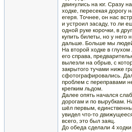
двинулись на юг. Сразу н
ходке, пересекая дорогу н
егеря. Точнее, он нас вс
и устроил засаду, то ли е
одной руке корочки, в дру
купить билеты, но у него 
дальше. Больше мы людей
На второй ходке в глухом
его справа, предваритель
вылезли на обрыв, с кото
закрытого тучами ниже гр
сфотографировались. Даль
проблем с переправами не
крепким льдом.
Далее опять начался сла
дорогам и по вырубкам. Н
шёл первым, единственный
увидел что-то движущееся
всего, это был заяц.
До обеда сделали 4 ходки