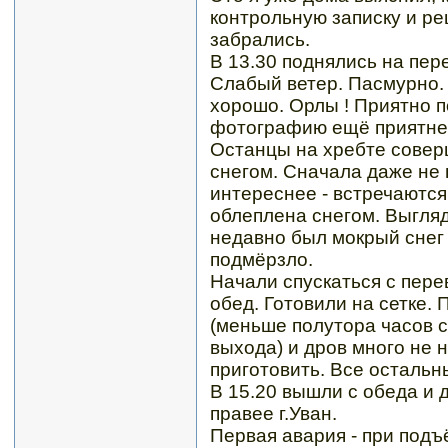
контрольную записку и ре
забрались.
В 13.30 поднялись на пер
Слабый ветер. Пасмурно.
хорошо. Орлы ! Приятно п
фотографию ещё приятне
Останцы на хребте совер
снегом. Сначала даже не 
интереснее - встречаются
облеплена снегом. Выгля
недавно был мокрый снег 
подмёрзло.
Начали спускаться с пер
обед. Готовили на сетке.
(меньше полутора часов с
выхода) и дров много не 
приготовить. Все остальн
В 15.20 вышли с обеда и 
правее г.Уван.
Первая авария - при подъ