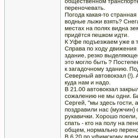
общественном транспорте.
переночевать.
Погода какая-то странная
водные лыжи взять? Снег
местах на полях видна зем
придётся пешком идти.
К Уфе подъезжаем уже в т
Справа по ходу движения
здание, резко выделяющее
это могло быть ? Постепе
к загадочному зданию. П
Северный автовокзал (!).
куда нам и надо.
В 21.00 автовокзал закры
сожалению не мы одни. Бы
Сергей, "мы здесь гости, 
поздравили нас (мужчин) 
рукавички. Хорошо поели
спать - кто на полу на пе
общем, нормально перен
В 6.20 по уфимскому врем