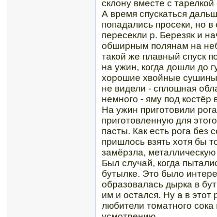
склону вместе с тарелкой 
А время спускаться дальш
попадались просеки, но в 
пересекли р. Березяк и н
обширным полянам на неб
такой же плавный спуск п
на ужин, когда дошли до 
хорошие хвойные сушины.
не видели - сплошная обл
немного - яму под костёр
На ужин приготовили рога
приготовленную для этого
пасты. Как есть рога без с
пришлось взять хотя бы т
замёрзла, металлическую 
Был случай, когда пытали
бутылке. Это было интер
образовалась дырка в бут
им и остался. Ну а в этот 
любители томатного сока 
усмотрению.