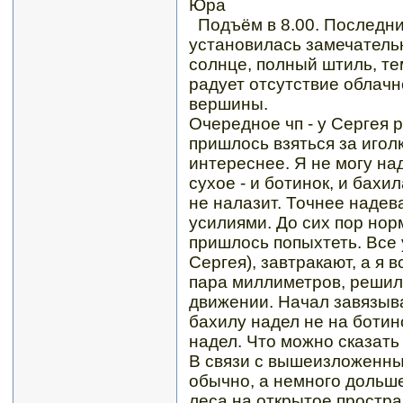
Юра
Подъём в 8.00. Последни
установилась замечательн
солнце, полный штиль, те
радует отсутствие облачн
вершины.
Очередное чп - у Сергея 
пришлось взяться за игол
интереснее. Я не могу над
сухое - и ботинок, и бахи
не налазит. Точнее надев
усилиями. До сих пор нор
пришлось попыхтеть. Все 
Сергея), завтракают, а я 
пара миллиметров, решил
движении. Начал завязыва
бахилу надел не на ботино
надел. Что можно сказать
В связи с вышеизложенным
обычно, а немного дольше
леса на открытое простра