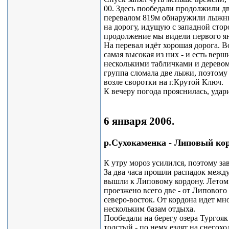
00. Здесь пообедали продолжили дв
перевалом 819м обнаружили лыжн
на дорогу, идущую с западной стор
продолжение мы видели первого ян
На перевал идёт хорошая дорога. В
самая высокая из них - и есть верш
несколькими табличками и деревом
группа сломала две лыжи, поэтому 
возле своротки на г.Крутой Ключ.
К вечеру погода прояснилась, удар
6 января 2006.
р.Сухокаменка - Липовый корд
К утру мороз усилился, поэтому за
За два часа прошли распадок между
вышли к Липовому кордону. Летом 
проезжено всего две - от Липового
северо-восток. От кордона идет мно
нескольким базам отдыха.
Пообедали на берегу озера Тургояк
толстый - по нему ездят на снегох