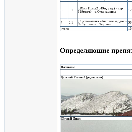
г.Южн Ицыл(1049м, рад.) - пер
6
5.1
12
819м(н/к) - р.Сухокаменка
р.Сухокаменка -Липовый кардон -
7
6.1
30
Оз.Тургояк - п.Тургояк
итого
10
Определяющие препя
Название
Дальний Таганай (радиально)
Южный Ицыл