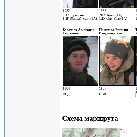
1982
1983
3ПУ Путарана,
2ПУ Алтай(1А),
1ПР Южный Урал (1А)
1ЛУ Сев. Урал(1А)
Коротаев Александр
Понятова Евгения
Сергеевич
Владимировна
1984
1987
ПВД
ПВД
Схема маршрута