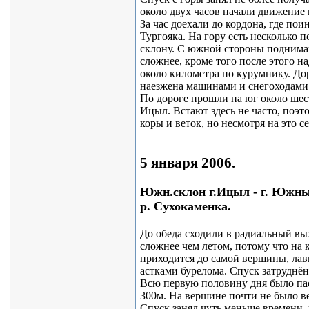
около двух часов начали движение
За час доехали до кордона, где по
Тургояка. На гору есть несколько 
склону. С южной стороны поднимаю
сложнее, кроме того после этого 
около километра по курумнику. Дор
наезжена машинами и снегоходами
По дороге прошли на юг около шес
Ицыл. Встают здесь не часто, поэто
коры и веток, но несмотря на это с
5 января 2006.
Южн.склон г.Ицыл - г. Южный 
р. Сухокаменка.
До обеда сходили в радиальный в
сложнее чем летом, потому что на 
приходится до самой вершины, лав
астками бурелома. Спуск затруднён
Всю первую половину дня было пас
300м. На вершине почти не было ве
Спуск занял чуть меньше времени, 