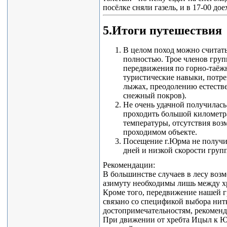
посёлке сняли газель, и в 17-00 до
5.Итоги путешествия
В целом поход можно считать
полностью. Трое членов гру
передвижения по горно-таёж
туристические навыки, потр
лыжах, преодолению естеств
снежный покров).
Не очень удачной получилась
проходить большой километр
температуры, отсутствия воз
проходимом объекте.
Посещение г.Юрма не получил
дней и низкой скорости груп
Рекомендации:
В большинстве случаев в лесу воз
азимуту необходимы лишь между х
Кроме того, передвижение нашей г
связано со спецификой выбора нит
достопримечательностям, рекоменд
При движении от хребта Ицыл к Юр