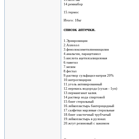
14.ремнабор
15.термос
Итого: 18кг
список аптечки.
1.Эринромицин
2.Аллохол
3.фенолоксиметилпенницилин
4.анальгин, парацетамол
5.кислота ацетилсалициловая
6.тавегил
7.мезим
8.фестал
9.раствор сульфацил-натрия 20%
10.нитроглицирин
11.уголь активированный
12.перекись водорода (сухая - 1уп)
13.перманганат калия.
14.раствор иода спиртовой
15.бинт стерильный
16.лейкопластырь бактерицидный
17.салфетки марлевые стерильные
18.бинт эластичный трубчатый
19.лейкопластырь в рулонах
20.жгут резиновый с зажимом