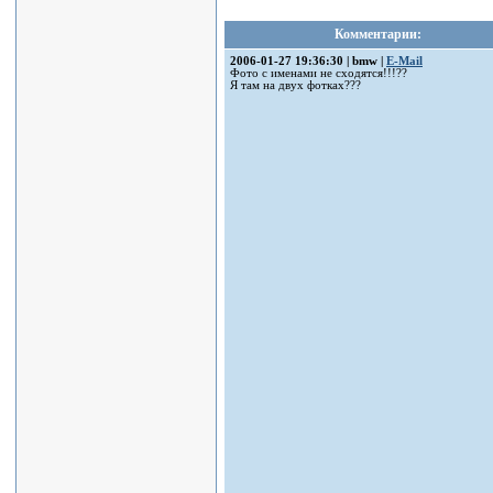
Комментарии:
2006-01-27 19:36:30 | bmw |
E-Mail
Фото с именами не сходятся!!!??
Я там на двух фотках???