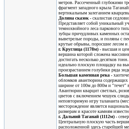
метров. Рассеченный глубокими т
фрагмент западного крыла Таганай
вертикальным залеганием кварцевы
Долина сказок -
скалистая седлов
Представляет собой уникальный уч
темнохвойного леса паркового тип
зубцы причудливых каменных оста
выветрелые породы, и поляны с пе
крутые обрывы, поросшие лесом и 
г. Круглица (1178м) -
высшая и цен
вершина которой сложена массивн
достигать несколько десятков тонн
идеально плоскую площадку на выс
произрастанием голубики ряда эн
Большая каменная река -
хаотиче
обломков авантюрина содержащих к
ширине от 100м до 800м и "течет"
Авантюрин кварцит светлых, розов
цветов с включением чешуек слюды
неповторимую игру таланаита (мес
месторождение является националь
размерам и красоте камням известн
г. Дальний Таганай (1112м) -
север
Центральную плоскую часть верши
расположенной здесь старейшей ме