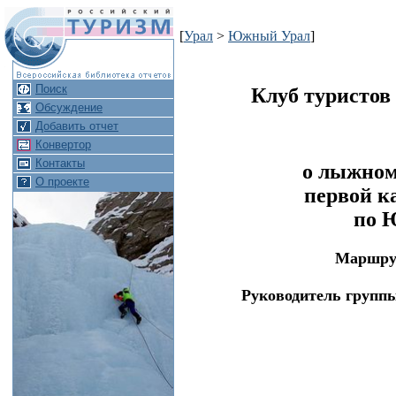
[
Урал
>
Южный Урал
]
Поиск
Клуб туристо
Обсуждение
Добавить отчет
Конвертор
Контакты
о лыжном
О проекте
первой к
по 
Маршру
Руководитель групп