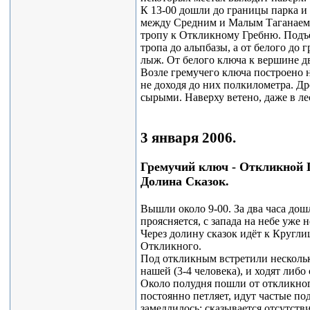
К 13-00 дошли до границы парка и 
между Средним и Малым Таганаем,
тропу к Откликному Гребню. Подъё
тропа до альпбазы, а от белого до 
лыж. От белого ключа к вершине дв
Возле гремучего ключа построено н
не доходя до них полкилометра. Др
сырыми. Наверху ветено, даже в ле
3 января 2006.
Гремучий ключ - Откликной Г
Долина Сказок.
Вышли около 9-00. За два часа до
проясняется, с запада на небе уже 
Через долину сказок идёт к Кругли
Откликного.
Под откликным встретили нескольк
нашей (3-4 человека), и ходят либо
Около полудня пошли от откликног
постоянно петляет, идут частые по
замедлилось: сказывается отсутст