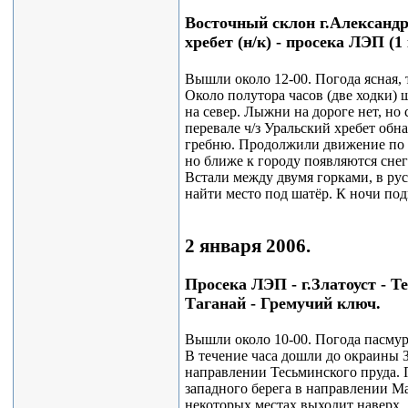
Восточный склон г.Александр
хребет (н/к) - просека ЛЭП (1
Вышли около 12-00. Погода ясная, 
Около полутора часов (две ходки) 
на север. Лыжни на дороге нет, но 
перевале ч/з Уральский хребет о
гребню. Продолжили движение по Л
но ближе к городу появляются сне
Встали между двумя горками, в рус
найти место под шатёр. К ночи под
2 января 2006.
Просека ЛЭП - г.Златоуст - 
Таганай - Гремучий ключ.
Вышли около 10-00. Погода пасмур
В течение часа дошли до окраины З
направлении Тесьминского пруда. 
западного берега в направлении Ма
некоторых местах выходит наверх.