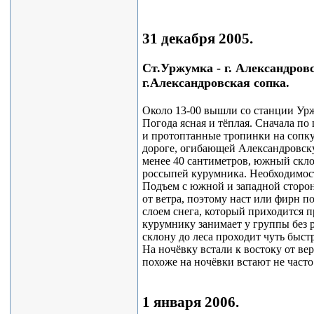
31 декабря 2005.
Ст.Уржумка - г. Александров
г.Александровская сопка.
Около 13-00 вышли со станции Ур
Погода ясная и тёплая. Сначала по
и протоптанные тропинки на сопку
дороге, огибающей Александровскую
менее 40 сантиметров, южный скл
россыпей курумника. Необходимост
Подъем с южной и западной сторон
от ветра, поэтому наст или фирн 
слоем снега, который приходится п
курумнику занимает у группы без 
склону до леса проходит чуть быстр
На ночёвку встали к востоку от ве
похоже на ночёвки встают не часто
1 января 2006.