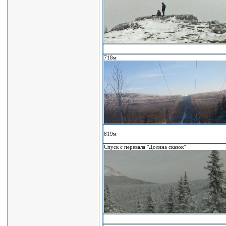
718м
819м
Спуск с перевала "Долина сказок"