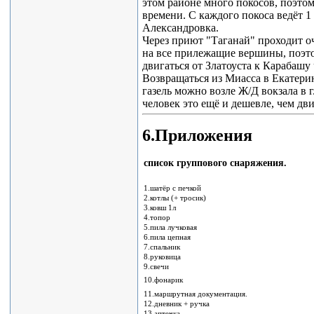
этом районе много покосов, поэто
времени. С каждого покоса ведёт 1 
Александровка.
Через приют "Таганай" проходит оч
на все прилежащие вершины, поэто
двигаться от Златоуста к Карабашу
Возвращаться из Миасса в Екатерин
газель можно возле Ж/Д вокзала в 
человек это ещё и дешевле, чем дв
6.Приложения
список группового снаряжения.
1.шатёр с печкой
2.котлы (+ тросик)
3.ковш 1л
4.топор
5.пила лучковая
6.пила цепная
7.спальник
8.руковица
9.свечи
10.фонарик
11.маршрутная документация.
12.дневник + ручка
13.аптечка