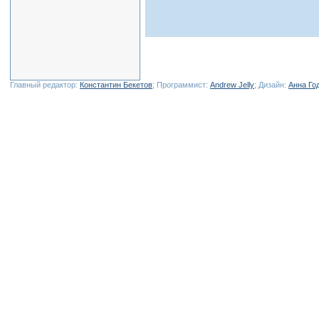
Главный редактор:
Константин Бекетов
; Программист:
Andrew Jelly
; Дизайн:
Анна Го