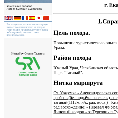
г. Ек
замерзший водопад
Автор: Дмитрий Булавинов
1.Спра
Все материалы, находящиеся на сервере
являются собственностью их авторов.
Информация предоставляется без каких-
Цель похода.
либо гарантий, как явных, так и
предполагаемых.
Повышение туристического опыта
Урала.
Hosted by Сервис Телеком
Район похода
Южный Урал, Челябинская област
Парк "Таганай".
Нитка маршрута
Ст. Уржумка - Александровская соп
гребень (без подъёма на скалы) - п
таганай(1112м, н/к, рад. восх.) -
рад.восхождение) - Перевал ч/з Ура
Липовый кордон - оз.Тургояк - п.Ту