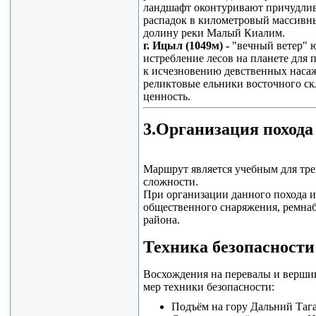
ландшафт оконтуривают причудлив
распадок в километровый массивн
долину реки Малый Киалим.
г. Ицыл (1049м) -
"вечный ветер" 
истребление лесов на планете для 
к исчезновению девственных наса
реликтовые ельники восточного с
ценность.
3.Организация похода
Маршрут является учебным для тре
сложности.
При организации данного похода и
общественного снаряжения, ремнаб
района.
Техника безопасности
Восхождения на перевалы и верши
мер техники безопасности:
Подъём на гору Дальний Тага