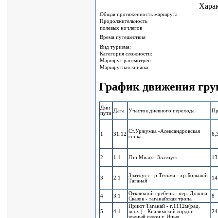
Хара
Общая протяженность маршрута
Продолжительность
полевых ночлегов
Время путешествия
Вид туризма:
Категория сложности:
Маршрут рассмотрен
Маршрутная книжка
График движения гр
Дни
Дата
Участок дневного перехода
Пр
пути
Ст.Уржумка -Александровская
1
31.12
6,
сопка
2
1.1
Лэп Миасс- Златоуст
13
Златоуст - р.Тесьма - хр.Большой
3
2.1
14
Таганай
Откликной гребень - пер. Долина
4
3.1
8
Сказок - таганайская тропа
Приют Таганай - г.1112м(рад.
5
4.1
восх.) - Киалимский кордон -
24
южный склон г. Ицыл