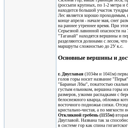
(россыпи крупных, по 1-2 метра и 
находится большой участок тундры
Лес является хорошо проходимым, в
конце апреля - начале мая, снег ра
на раннее утреннее время. При это
Серьезной лавинной опасности на 
"Таганай" находятся вершины и пер
разделяются долинами с лесом, что
маршруты сложностью до 2У к.с.
Основные вершины и дос
г. Двуглавая
(1034м и 1041м) перв
голов горы носит название "Перья"
"Бараньи Лбы", покатостью скаль
густым ельником, вершина горы и
размеров, узкими распадками с бе
белоснежного кварца, обломки кот
восточного подножья сопки. Отсюд
кристально-чистая, а по мягкости н
Откликной гребень (1155м)
вторая
Двуглавой. Названа так за способно
в системе гор как спина гигантско