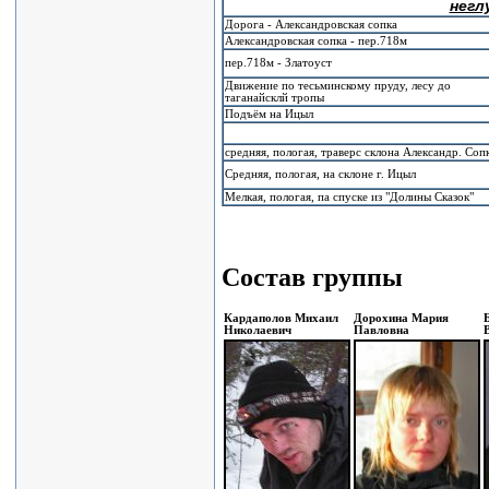
негл
Дорога - Александровская сопка
Александровская сопка - пер.718м
пер.718м - Златоуст
Движение по тесьминскому пруду, лесу до
таганайсклй тропы
Подъём на Ицыл
средняя, пологая, траверс склона Александр. Соп
Средняя, пологая, на склоне г. Ицыл
Мелкая, пологая, па спуске из "Долины Сказок"
Состав группы
Кардаполов Михаил
Дорохина Мария
Николаевич
Павловна