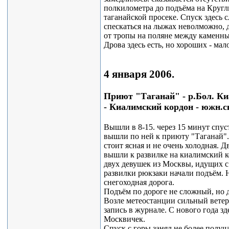
полкилометра до подъёма на Кругли
таганайской просеке. Спуск здесь 
спескаться на лыжах неволможно, 
от тропы на поляне между каменны
Дрова здесь есть, но хороших - ма
4 января 2006.
Приют "Таганай" - р.Бол. Киа
- Киалимский кордон - южн.с
Вышли в 8-15. через 15 минут спус
вышли по ней к приюту "Таганай".
стоит ясная и не очень холодная. Дв
вышли к развилке на киалимский к
двух девушек из Москвы, идущих с
развилки рюкзаки начали подъём. Н
снегоходная дорога.
Подъём по дороге не сложный, но д
Возле метеостанции сильный ветер,
запись в журнале. С нового года зд
Москвичек.
Спуск с горы занял не более получ