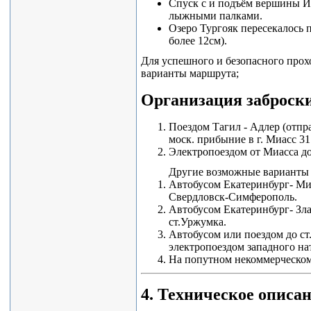
Спуск с и подъём вершины И
лыжными палками.
Озеро Тургояк пересекалось 
более 12см).
Для успешного и безопасного про
варианты маршрута;
Организация заброск
Поездом Тагил - Адлер (отпра
моск. прибыние в г. Миасс 31.
Электропоездом от Миасса до
Другие возможные варианты 
Автобусом Екатеринбург- Миа
Свердловск-Симферополь.
Автобусом Екатеринбург- Зла
ст.Уржумка.
Автобусом или поездом до ст.
электропоездом западного на
На попутном некоммерческом
4. Техническое описа