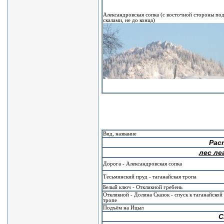
Александровская сопка (с восточной стороны по
скалами, не до конца)
Вид, название
Рас
лес ле
Дорога - Александровская сопка
Тесьминский пруд - таганайская тропа
Белый ключ - Откликной гребень
Откликной - Долина Сказок - спуск к таганайской
тропе
Подъём на Ицыл
С