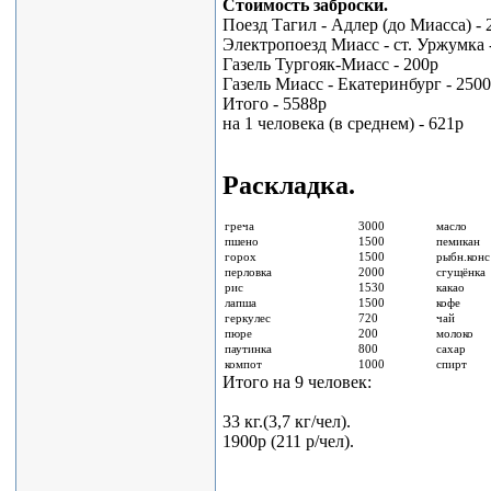
Стоимость заброски.
Поезд Тагил - Адлер (до Миасса) - 
Электропоезд Миасс - ст. Уржумка -
Газель Тургояк-Миасс - 200р
Газель Миасс - Екатеринбург - 250
Итого - 5588р
на 1 человека (в среднем) - 621р
Раскладка.
греча
3000
масло
пшено
1500
пемикан
горох
1500
рыбн.конс
перловка
2000
сгущёнка
рис
1530
какао
лапша
1500
кофе
геркулес
720
чай
пюре
200
молоко
паутинка
800
сахар
компот
1000
спирт
Итого на 9 человек:
33 кг.(3,7 кг/чел).
1900р (211 р/чел).