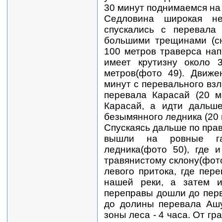
30 минут поднимаемся на
Седловина широкая н
спускались с перевала
большими трещинами (сн
100 метров траверса нап
имеет крутизну около 
метров(фото 49). Движе
минут с перевального взл
перевала Карасай (20 м
Карасай, а идти дальш
безымянного ледника (20 
Спускаясь дальше по пра
вышли на ровные га
ледника(фото 50), где 
травянистому склону(фото
левого притока, где пер
нашей реки, а затем и
переправы дошли до перв
до долины перевала Ашу
зоны леса - 4 часа. От гр