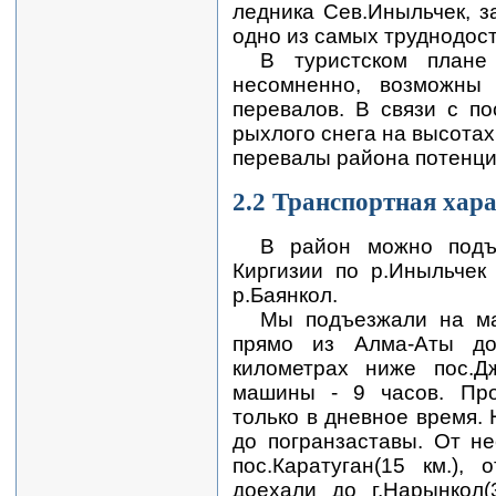
ледника Сев.Иныльчек, з
одно из самых труднодост
В туристском плане
несомненно, возможны
перевалов. В связи с п
рыхлого снега на высотах
перевалы района потенц
2.2 Транспортная хар
В район можно подъ
Киргизии по р.Иныльчек
р.Баянкол.
Мы подъезжали на ма
прямо из Алма-Аты до
километрах ниже пос.Д
машины - 9 часов. Про
только в дневное время.
до погранзаставы. От н
пос.Каратуган(15 км.),
доехали до г.Нарынкол