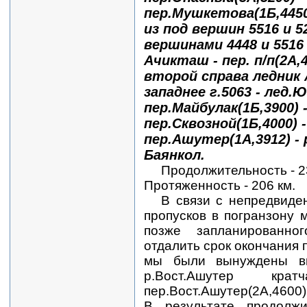
пер.Мушкетова(1Б,4450
из под вершин 5516 и 52
вершинами 4448 и 5516
Ачикташ - пер. п/п(2А,
второй справа ледник А
западнее г.5063 - лед.
пер.Майбулак(1Б,3900) 
пер.Сквозной(1Б,4000) 
пер.Ашутер(1А,3912) -
Баянкол.
Продолжительность - 2
Протяженность - 206 км.
В связи с непредвид
пропусков в погранзону
позже запланированно
отдалить срок окончания
мы были вынуждены в
р.Вост.Ашутер к
пер.Вост.Ашутер(2А,4600)
В результате продолжи