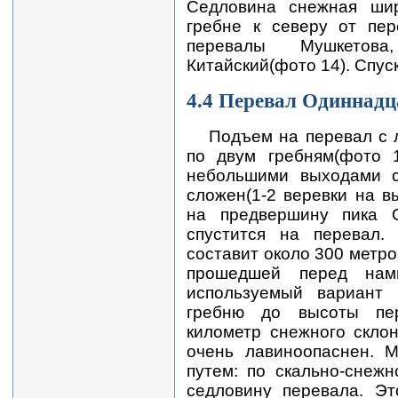
Седловина снежная шир
гребне к северу от пе
перевалы Мушкетов
Китайский(фото 14). Спуск
4.4 Перевал Одиннадц
Подъем на перевал с 
по двум гребням(фото 
небольшими выходами с
сложен(1-2 веревки на в
на предвершину пика О
спустится на перевал
составит около 300 метро
прошедшей перед нам
используемый вариант 
гребню до высоты пер
километр снежного скло
очень лавиноопаснен. 
путем: по скально-снеж
седловину перевала. Эт