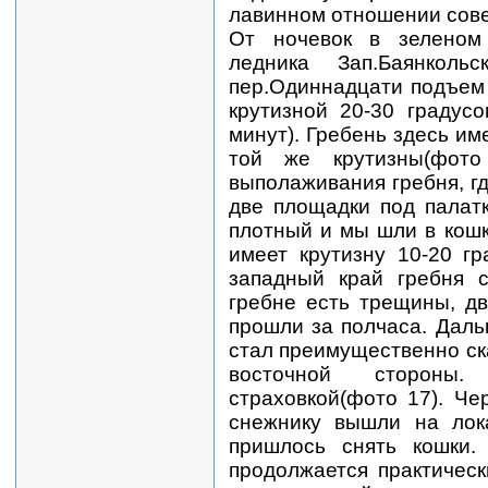
лавинном отношении сов
От ночевок в зеленом
ледника Зап.Баянкол
пер.Одиннадцати подъем
крутизной 20-30 градус
минут). Гребень здесь им
той же крутизны(фот
выполаживания гребня, г
две площадки под палат
плотный и мы шли в кош
имеет крутизну 10-20 г
западный край гребня с
гребне есть трещины, дв
прошли за полчаса. Даль
стал преимущественно с
восточной стороны
страховкой(фото 17). Ч
снежнику вышли на лока
пришлось снять кошки.
продолжается практичес