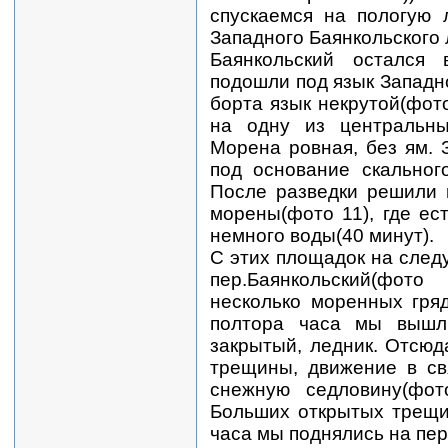
спускаемся на пологую 
Западного Баянкольского
Баянкольский остался 
подошли под язык Западно
борта язык некрутой(фот
на одну из центральны
Морена ровная, без ям. 
под основание скальног
После разведки решили 
морены(фото 11), где ес
немного воды(40 минут).
С этих площадок на след
пер.Баянкольский(фо
несколько моренных гря
полтора часа мы вышл
закрытый, ледник. Отсюд
трещины, движение в св
снежную седловину(фот
Больших открытых трещи
часа мы поднялись на пер