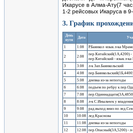
Икарусе в Алма-Ату(7 час
1-2 рейсовых Икаруса в 9-
3. График прохожден
День
Дата
Уча
пути
1
1.08
Р.Баянкол -язык л-ка Мрам
пер.Китайский(1А,4200) - г
2
2.08
пер.Китайский - язык л-к
3
3.08
л-к Зап.Баянкольский
4
4.08
пер.Баянкольский(1Б,4400
5
5.08
дневка из-за непогоды
6
6.08
подъем по ребру к пер.О
7
7.08
пер.Одиннадцати(3А,4850
8
8.08
л-к С.Иныльчек у впадения
9
9.08
рад.выход вниз по лед.Се
10
10.08
лед.Краснова
11
11.08
дневка из-за непогоды
12
12.08
пер.Опасный(3А,5200) - л