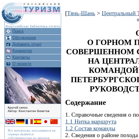
[
Тянь-Шань
>
Центральный 
к
Поиск
Обсуждение
О ГОРНОМ П
Добавить отчет
СОВЕРШЕННОМ С 1
Конвертор
Контакты
НА ЦЕНТРА
О проекте
КОМАНДОЙ 
ПЕТЕРБУРГСКО
РУКОВОДСТ
Содержание
Крутой склон
Автор: Константин Бекетов
1. Справочные сведения о п
1.1 Нитка маршрута
1.2 Состав команды
Все материалы, находящиеся на
2. Сведения о районе похода
сервере являются
собственностью их авторов.