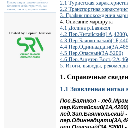
2.1 Туристская характеристи
Информация предоставляется
без каких-либо гарантий, как
2.2 Транспортная характерис
явных, так и предполагаемых.
3. График прохождения мар
4. Описание маршрута
4.1 Долина р.Баянкол
Hosted by Сервис Телеком
4.2 Пер.Китайский(1А,4200),
4.3 Пер.Баянкольский(1Б,44
4.4 Пер.Одиннадцати(3А,485
4.5 Пер.Опасный(3А,5200)
4.6 Пер.Ашутер Вост.(2А,46
5. Итоги, выводы, рекоменд
1. Справочные сведен
1.1 Заявленная нитка
Пос.Баянкол - лед.Мра
пер.Китайский(1А,4200) 
лед.Зап.Баянкольский -
пер.Одиннадцати(3А,485
пер.Опасный(3А,5200) -