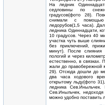
На ледник Одиннадцат
седловины по снежн
градусов(фото 28). По
снимали с помощью 
ледорубов(1,5 часа). Да
ледника Одиннадцати, ко
10 градусов. Через 40 м
участка чуть выше слиян
без приключений, приж
минут). После слияния 
пологий и через километ
естественно, в связках. 
жали до правобережной 
29). Отсюда дошли до м
два часа ходового вре
открытому льду(фото 31)
ледника Сев.Иныльчек.
Сев.Иныльчек, недоходя
можно удобно поставить л