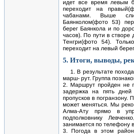
идет все время левым б
переходит на правый(ф
чабанами. Выше сл
Баянколом(фото 53) пе
берег Баянкола и по дор
часов). По пути в створе
Тенгри(фото 54). Тольк
переходит на левый берег
5. Итоги, выводы, ре
1. В результате поход
марш- рут. Группа познак
2. Маршрут пройден не 
задержка на пять дней
пропусков в погранзону.
может меняться. Мы реко
Алма-Ату прямо в упр
подполковнику Левченк
занимается по телефону в
3. Погода в этом район