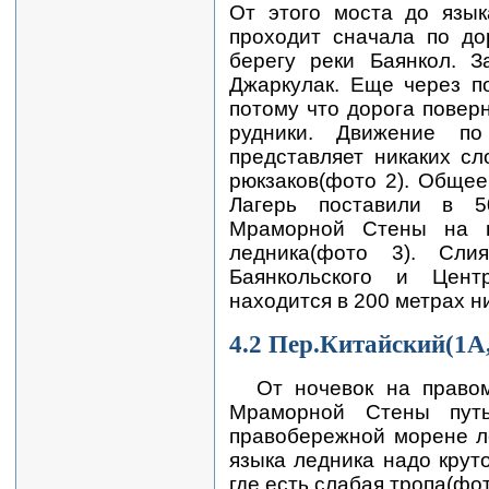
От этого моста до язы
проходит сначала по до
берегу реки Баянкол.
Джаркулак. Еще через п
потому что дорога повер
рудники. Движение п
представляет никаких с
рюкзаков(фото 2). Общее
Лагерь поставили в 
Мраморной Стены на п
ледника(фото 3). Сли
Баянкольского и Центр
находится в 200 метрах н
4.2 Пер.Китайский(1А,
От ночевок на право
Мраморной Стены путь
правобережной морене л
языка ледника надо крут
где есть слабая тропа(фо