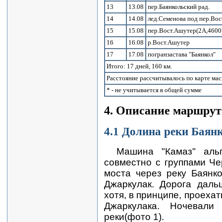
13
13.08
пер.Баянкольский рад.
14
14.08
лед.Семенова под пер.Во
15
15.08
пер.Вост.Ашутер(2А,4600)
16
16.08
р.Вост.Ашутер
17
17.08
погранзастава "Баянкол"
Итого: 17 дней, 160 км.
Расстояние рассчитывалось по карте мас
* - не учитывается в общей сумме
4. Описание маршрут
4.1 Долина реки Баянк
Машина "Камаз" альп
совместно с группами Че
моста через реку Баянк
Джаркулак. Дорога даль
хотя, в принципе, проеха
Джаркулака. Ночевал
реки(фото 1).