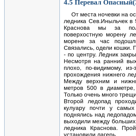
4.5 Перевал Опасный(
От места ночевки на о
ледника Сев.Иныльчек в
Краснова мы за по
поверхостную морену ле
морене за час подошл
Связались, одели кошки. 
- по центру. Ледник закр
Несмотря на ранний вы
плохо, по-видимому, из
прохождения нижнего лед
Между верхним и нижн
метров 500 в диаметре,
Только очень много трещи
Второй ледопад проход
кулуару почти у самых
поднялись над ледопадом
выходили между больших 
ледника Краснова. Про
установили лагерь.