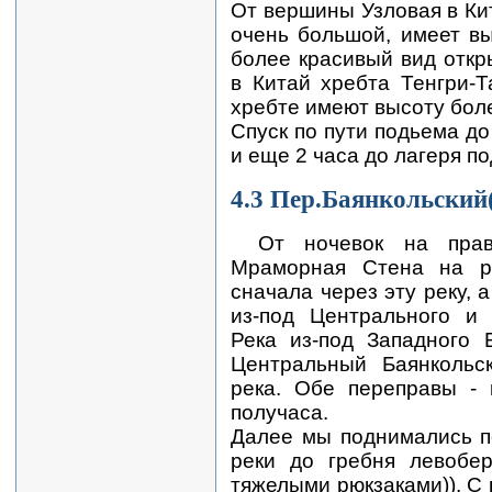
От вершины Узловая в Кит
очень большой, имеет вы
более красивый вид отк
в Китай хребта Тенгри-Т
хребте имеют высоту бол
Спуск по пути подьема до
и еще 2 часа до лагеря п
4.3 Пер.Баянкольский(
От ночевок на прав
Мраморная Стена на р
сначала через эту реку, 
из-под Центрального и 
Река из-под Западного 
Центральный Баянкольск
река. Обе переправы - 
получаса.
Далее мы поднимались п
реки до гребня левобе
тяжелыми рюкзаками)). С