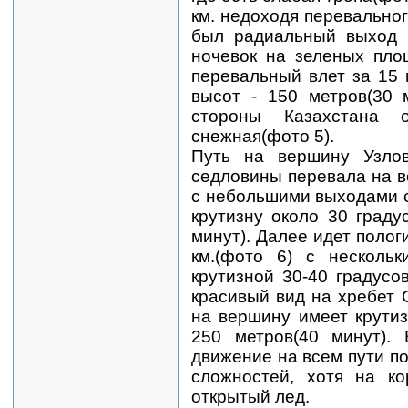
км. недоходя перевальног
был радиальный выход и
ночевок на зеленых пло
перевальный влет за 15 
высот - 150 метров(30 
стороны Казахстана 
снежная(фото 5).
Путь на вершину Узло
седловины перевала на в
с небольшими выходами с
крутизну около 30 граду
минут). Далее идет полог
км.(фото 6) с нескольк
крутизной 30-40 градусов
красивый вид на хребет 
на вершину имеет крутиз
250 метров(40 минут). 
движение на всем пути п
сложностей, хотя на ко
открытый лед.