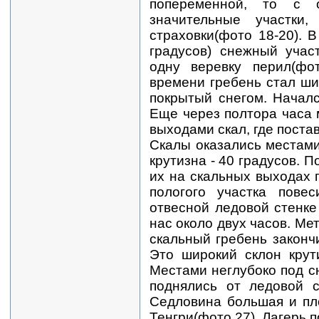
попеременной, то с о
значительные участки
страховки(фото 18-20). 
градусов) снежный учас
одну веревку перил(фо
времени гребень стал шир
покрытый снегом. Началс
Еще через полтора часа 
выходами скал, где поста
Скалы оказались местам
крутизна - 40 градусов. 
их на скальных выходах п
пологого участка пове
отвесной ледовой стенке
нас около двух часов. Ме
скальный гребень закон
Это широкий склон крут
Местами неглубоко под с
поднялись от ледовой с
Седловина большая и пл
Тенгри(фото 27). Лагерь 