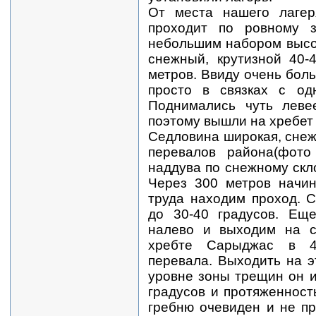
От места нашего лагер
проходит по ровному 
небольшим набором высот
снежный, крутизной 40-
метров. Ввиду очень бол
просто в связках с одн
Поднимались чуть леве
поэтому вышли на хребет
Седловина широкая, снежн
перевалов района(фото
наддува по снежному скло
Через 300 метров начин
труда находим проход. С
до 30-40 градусов. Ещ
налево и выходим на с
хребте Сарыджас в 4
перевала. Выходить на эт
уровне зоны трещин он и
градусов и протяженност
гребню очевиден и не пр