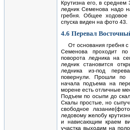
Крутизна его, в среднем 
ледник Семенова надо н
гребня. Общее ходовое 
спуска виден на фото 43.
4.6 Перевал Восточны
От основания гребня с
Семенова проходит по
поворота ледника на се
ледник становится от
ледника из-под перев
повернули. Прошли по 
начала подъема на пере
морене есть отличные мес
Подъем по осыпи до скал
Скалы простые, но сыпуч
свободное лазание(фото
ледовому желобу крутизн
и нависающим краем вис
участка выходим на поло