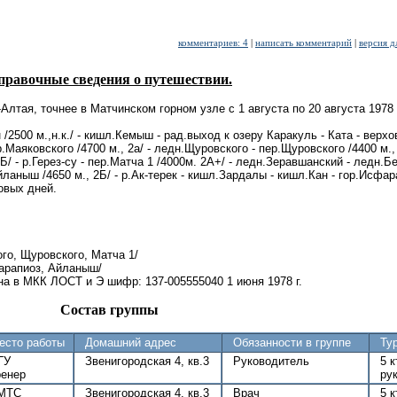
комментариев: 4
|
написать комментарий
|
версия д
правочные сведения о путешествии.
лтая, точнее в Матчинском горном узле с 1 августа по 20 августа 1978 
/2500 м.,н.к./ - кишл.Кемыш - рад.выход к озеру Каракуль - Ката - верхо
.Маяковского /4700 м., 2а/ - ледн.Щуровского - пер.Щуровского /4400 м.,
 - р.Герез-су - пер.Матча 1 /4000м. 2А+/ - ледн.Зеравшанский - ледн.Б
йланыш /4650 м., 2Б/ - р.Ак-терек - кишл.Зардалы - кишл.Кан - гор.Исфар
овых дней.
ого, Щуровского, Матча 1/
Дарапиоз, Айланыш/
а в МКК ЛОСТ и Э шифр: 137-005555040 1 июня 1978 г.
Состав группы
есто работы
Домашний адрес
Обязанности в группе
Ту
ГУ
Звенигородская 4, кв.3
Руководитель
5 к
ренер
рук
МТС
Звенигородская 4, кв.3
Врач
5 к