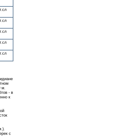
т.сл
т.сл
т.сл
т.сл
т.сл
ридиане
отном
 м.
тов - в
енно к
бой
сток
.).
ерек с