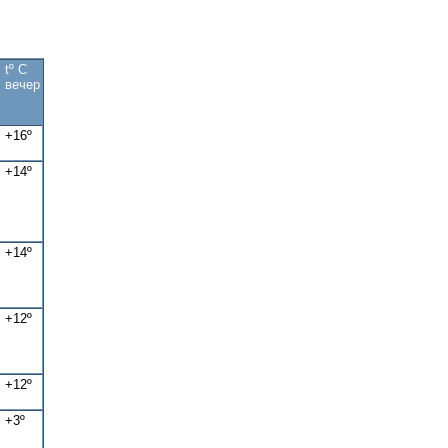
tº C
вечер
+16º
+14º
+14º
+12º
+12º
+3º