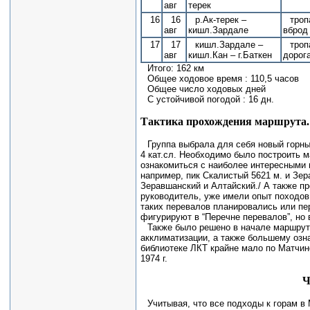
авг
терек
16
16
р.Ак-терек –
троп
авг
кишл.Зардале
вброд
17
17
кишл.Зардале –
троп
авг
кишл.Кан – г.Баткен
дорог
Итого: 162 км
Общее ходовое время : 110,5 часов
Общее число ходовых дней
С устойчивой погодой : 16 дн.
Тактика прохождения маршрута.
Группа выбрала для себя новый горны
4 кат.сл. Необходимо было построить м
ознакомиться с наиболее интересными м
например, пик Скалистый 5621 м. и Зер
Зеравшанский и Алтайский./ А также пр
руководитель, уже имели опыт походов 
таких перевалов планировались или пер.
фигурируют в “Перечне перевалов”, но 
Также было решено в начале маршрут
акклиматизации, а также большему озн
библиотеке ЛКТ крайне мало по Матчинс
1974 г.
Ч
Учитывая, что все подходы к горам в