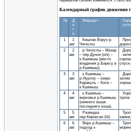
перевалов сильно изменился: стало бо
Календарный график движения г
№
Д
Маршрут
Хара
а
пути
т
а
1
1
Кишлак Ворух-р.
Про
авг
Чегеслы
дорог
2
2
р.Чегеслы – Мазар
Доро
авг
– пер.Дунон (н/к) –
зате
к.Кшемыш (место
серпа
впадения р.Бирксу в
спуск-
р.Кшемыш).
3
3
к.Кшемыш –
Доро
авг
р.Нурлоу – озеро
затем
Каракуль – Ката –
хорош
к.Кшемыш
4
4
к.Кшемыш –
Хор
авг
верховья р.Кшемыш
тропа
(немного выше
последнего коша).
5
5
Разведка
Троп
авг
пер.Кироксан (Iб)
камни
6
6
Верх.р.Кшемыш –
Троп
авг
подход к
морен