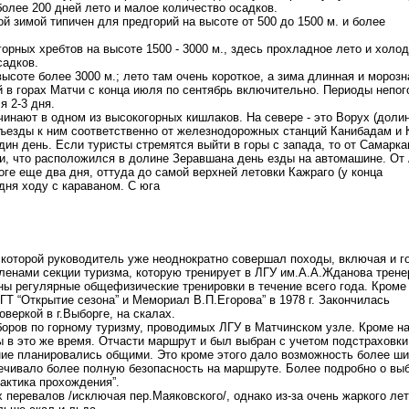
 более 200 дней лето и малое количество осадков.
й зимой типичен для предгорий на высоте от 500 до 1500 м. и более
орных хребтов на высоте 1500 - 3000 м., здесь прохладное лето и холо
садков.
высоте более 3000 м.; лето там очень короткое, а зима длинная и морозн
 в горах Матчи с конца июля по сентябрь включительно. Периоды непог
я 2-3 дня.
инают в одном из высокогорных кишлаков. На севере - это Ворух (доли
дъезды к ним соответственно от железнодорожных станций Канибадам и 
ин день. Если туристы стремятся выйти в горы с запада, то от Самарк
ни, что расположился в долине Зеравшана день езды на автомашине. От
ге еще два дня, оттуда до самой верхней летовки Кажраго (у конца
дня ходу с караваном. С юга
с которой руководитель уже неоднократно совершал походы, включая и г
членами секции туризма, которую тренирует в ЛГУ им.А.А.Жданова трене
ы регулярные общефизические тренировки в течение всего года. Кроме 
ГТ “Открытие сезона” и Мемориал В.П.Егорова” в 1978 г. Закончилась
веркой в г.Выборге, на скалах.
боров по горному туризму, проводимых ЛГУ в Матчинском узле. Кроме н
ды в это же время. Отчасти маршрут и был выбран с учетом подстраховки
ание планировались общими. Это кроме этого дало возможность более ш
ечивало более полную безопасность на маршруте. Более подробно о вы
актика прохождения”.
 перевалов /исключая пер.Маяковского/, однако из-за очень жаркого лет