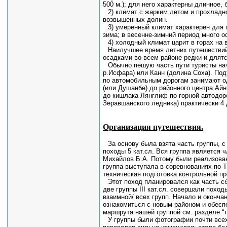
500 м.); для него характерны длинное,
2) климат с жарким летом и прохладно
возвышенных долин.
3) умеренный климат характерен для г
зима; в весенне-зимний период много о
4) холодный климат царит в горах на 
Наилучшее время летних путешествий
осадками во всем районе редки и длятс
Обычно пешую часть пути туристы нач
р.Исфара) или Канн (долина Соха). По
по автомобильным дорогам занимают од
(или Душанбе) до районного центра Ай
до кишлака Лянглиф по горной автодоро
Зеравшанского ледника) практически 4 
Организация путешествия.
За основу была взята часть группы, 
походы 5 кат.сл. Вся группа является 
Михайлов Б.А. Потому были реализован
группа выступала в соревнованиях по Т
техническая подготовка контрольной про
Этот поход планировался как часть с
две группы III кат.сл. совершали похо
взаимной/ всех групп. Начало и оконч
ознакомиться с новым районом и обесп
маршрута нашей группой см. разделе “т
У группы были фотографии почти всех