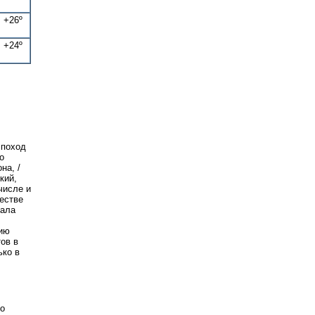
+26º
+24º
 поход
о
на, /
кий,
числе и
естве
вала
нию
ов в
ько в
го