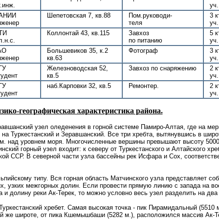
т.инж.
уч.
АНИИ
Шепетовская 7, кв.88
Пом.руководи-
3 к
нженер
теля
уч.
ТИ
Коллонтай 43, кв.115
Завхоз
5 к
л.н.с.
по питанию
уч.
АО
Большевиков 35, к.2
Фотограф
3 к
нженер
кв.63
уч.
ГУ
Железноводская 52,
Завхоз по снаряжению
2 к
тудент
кв.5
уч.
ГУ
наб.Карповки 32, кв.5
Ремонтер.
2 к
тудент
уч.
зико-географическая характеристика района.
равшанский узел оледенения в горной системе Памиро-Алтая, где на ме
я на Туркестанский и Зеравшанский. Все три хребта, вытянувшись в шир
 м. над уровнем моря. Многочисленные вершины превышают высоту 5000
ский горный узел входит: к северу от Туркестанского и Алтайского хреб
ской ССР. В северной части узла бассейны рек Исфара и Сох, соответств
льпийскому типу. Вся горная область Матчинского узла представляет со
их, узких межгорных долин. Если провести прямую линию с запада на во
 и долину реки Ак-Терек, то можно условно весь узел разделить на два
Туркестанский хребет. Самая высокая точка - пик Пирамидальный (5510 м
ой же широте, от пика Кшемышбаши (5282 м.), расположился массив Ак-Т