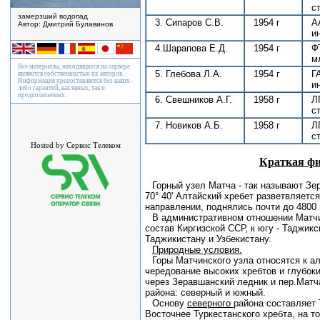
с
замерзший водопад
3. Сипаров С.В.
1954 г
А
Автор: Дмитрий Булавинов
и
4.Шарапова Е.Д.
1954 г
Ф
м
Все материалы, находящиеся на сервере
5. Глебова Л.А.
1954 г
Г
являются собственностью их авторов.
Информация предоставляется без каких-
и
либо гарантий, как явных, так и
предполагаемых.
6. Свешников А.Г.
1958 г
Л
с
7. Новиков А.Б.
1958 г
Л
с
Hosted by Сервис Телеком
Краткая фи
Горный узел Матча - так называют Зе
70° 40' Алтайский хребет разветвляетс
направлении, поднялись почти до 4800
В административном отношении Матчин
состав Киргизской ССР, к югу - Таджик
Таджикистану и Узбекистану.
Природные условия.
Горы Матчинского узла относятся к а
чередование высоких хребтов и глубок
через Зеравшанский ледник и пер.Матча
района: северный и южный.
Основу
северного
района составляет 
Восточнее Туркестанского хребта, на т