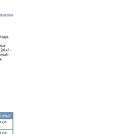
ля печати
года.
вья
 2А+/ -
елый -
а.
р.опыт
т.сл
.
т.сл