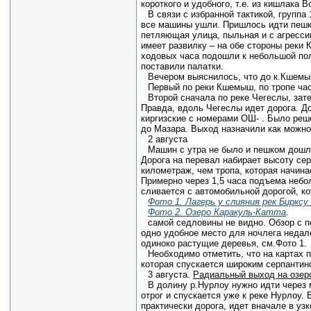
короткого и удобного, т.е. из кишлака 
В связи с избранной тактикой, группа
все машины ушли. Пришлось идти пешко
петляющая улица, пыльная и с агресси
имеет развилку – на обе стороны реки
ходовых часа подошли к небольшой пол
поставили палатки.
Вечером выяснилось, что до к.Кшемы
Первый по реки Кшемыш, по тропе час
Второй сначала по реке Чегеслы, затем
Правда, вдоль Чегеслы идет дорога. До
киргизские с номерами ОШ- . Было реш
до Мазара. Выход назначили как можно
2 августа
Машин с утра не было и пешком дошл
Дорога на перевал набирает высоту сер
километраж, чем тропа, которая начина
Примерно через 1,5 часа подъема небо
сливается с автомобильной дорогой, к
Фото 1. Лагерь у слияния рек Бирксу
Фото 2. Озеро Каракуль-Катта
.
самой седловины не видно. Обзор с пе
одно удобное место для ночлега недал
одиноко растущие деревья, см.Фото 1.
Необходимо отметить, что на картах 
которая спускается широким серпантин
3 августа.
Радиальный выход на озеро
В долину р.Нурлоу нужно идти через 
отрог и спускается уже к реке Нурлоу.
практически дорога, идет вначале в уз