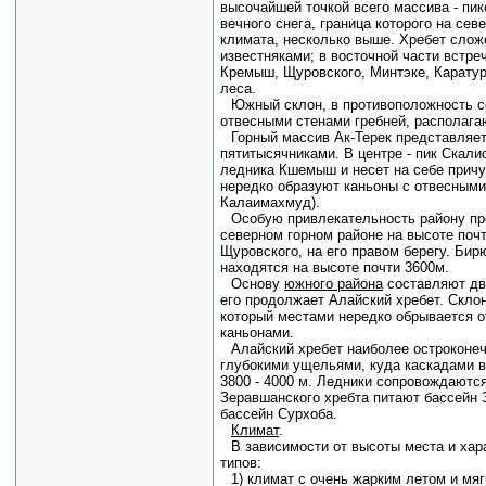
высочайшей точкой всего массива - пик
вечного снега, граница которого на сев
климата, несколько выше. Хребет сло
известняками; в восточной части встре
Кремыш, Щуровского, Минтэке, Каратур
леса.
Южный склон, в противоположность се
отвесными стенами гребней, располагаю
Горный массив Ак-Терек представляе
пятитысячниками. В центре - пик Скалис
ледника Кшемыш и несет на себе причу
нередко образуют каньоны с отвесными
Калаимахмуд).
Особую привлекательность району пр
северном горном районе на высоте почт
Щуровского, на его правом берегу. Бир
находятся на высоте почти 3600м.
Основу
южного района
составляют два
его продолжает Алайский хребет. Скло
который местами нередко обрывается о
каньонами.
Алайский хребет наиболее остроконеч
глубокими ущельями, куда каскадами в
3800 - 4000 м. Ледники сопровождаютс
Зеравшанского хребта питают бассейн З
бассейн Сурхоба.
Климат
.
В зависимости от высоты места и хар
типов:
1) климат с очень жарким летом и мяг