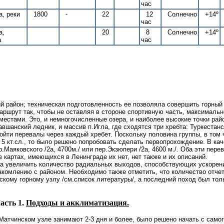
час
а, реки
1800
-
22
12
Солнечно
+14º
час
а,
20
8
Солнечно
+14º
а
час
й район; техническая подготовленность ее позволяла совершить горный
аршрут так, чтобы не оставляя в стороне спортивную часть, максимальн
естами. Это, и немногочисленные озера, и наиболее высокие точки райо
авшанский ледник, и массив п.Игла, где сходятся три хребта: Туркестанс
ойти перевалы через каждый хребет. Поскольку половина группы, в том 
5 кт.сл., то было решено попробовать сделать первопрохождение. В кач
Маяковского /2а, 4700м./ или пер.Экзюпери /2а, 4600 м./. Оба эти пере
в картах, имеющихся в Ленинграде их нет, нет также и их описаний.
а увеличить количество радиальных выходов, способствующих ускоре
акомлению с районом. Необходимо также отметить, что количество отчет
кому горному узлу /см.список литературы/, а последний поход был тол
асть 1.
Подходы и акклиматизация.
 Матчинском узле занимают 2-3 дня и более, было решено начать с само