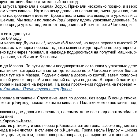
Ворух, оставив более длительный на отход.
 1 августа приехала в кишлак Ворух. Приехали несколько поздно, и ввер
м через кишлак. Идти по нему довольно неприятно, очень длинная, си
вно настроенными детьми. Дорога после кишлака выводит в урюковый с
 Кшемыш. Мы пошли по левому /ор./ берегу вдоль урюковых деревьев. За
яне среди урюка, недалеко от впадения в р.Кшемыш реки Чегеслы, и
ш есть два пути:
ов 8-9 ходу.
 через пер.Дунон /н.к./, короче /6-8 часов/, но через перевал высотой 2
рога есть и через перевал, однако машины ходят крайне не регулярно и
ено идти через перевал, в надежде подброситься на попутной машине, х
 раньше, чтобы идти без жары.
и до Мазара. По пути делали неоднократные остановки у урюковых дере
пантином, который начинается где-то выше по р. Чегеслы и имеет больш
ется тут же у Мазара. Подъем сначала довольно крутой, затем поположе
льшой ручеек, первый и последний на пути подъема. В верхней части тр
оторая и выводит на перевал. На всем протяжении подъема на перевал –
 и Кшемыш. После спуска с пер.Дунон
ревала ограничен. Спуск вниз идет по дороге, без воды. В конце спуска
еко от р.Бирксу, несколько выше кишлака. Палатки можно поставить под
показаны две дороги с перевала, на самом деле всего одна автомобильн
ом вниз.
 Каракуль-Катта.
мостик р.Бирксу и мост через р.Кшемыш, затем тропа высоко поднимает
 Вода в ней чистая, в отличие от р.Кшемыш. Тропа вдоль Нурлоу – широк
ком ущелье, затем, после поворота направо, расширяется и становится