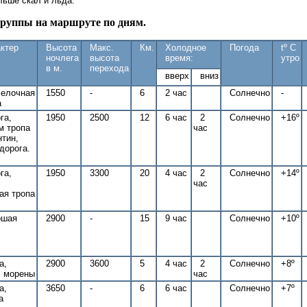
льше скал и льда.
руппы на маршруте по дням.
ктер
Высота
Макс.
Км.
Холодное
Погода
tº C
ночлега
высота
время:
утро
в м.
перехода
вверх
вниз
селочная
1550
-
6
2 час
Солнечно
-
а
га,
1950
2500
12
6 час
2
Солнечно
+16º
м тропа
час
нтин,
дорога.
га,
1950
3300
20
4 час
2
Солнечно
+14º
час
ая тропа
ошая
2900
-
15
9 час
Солнечно
+10º
а,
2900
3600
5
4 час
2
Солнечно
+8º
, морены
час
а,
3650
-
6
6 час
Солнечно
+7º
а