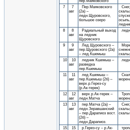
пер.Маяковского
7
7
Пер.Маяковского
Снег
авг
(2а) –
скалы
ледн.Щуровского,
спуске
большое озеро
осыпь
ледни
8
8
Радиальный выход
ледн
авг
на ледник
Щуровского
9
9
Лед.Щуровского –
Море
авг
пер.Щуровского (2а)
снежн
– лед.Кшемыш
скалы
10
10
ледник Кшемыш –
ледн
авг
разведка
пер.Кшемыш
11
11
лед.Кшемыш –
Скал
авг
пер.Кшемыш (2б) –
морен
верх.р.Герез-су
(р.Ак-терек)
12
12
верх.р.Ак-терек –
Троп
авг
ледн.Матча
морен
13
13
пер.Матча (2а) –
Снег
авг
ледн.Зеравшанский
скалы
– пер.Дарапиоз вост.
скалы
(2б) –
ледн.Дарапиоз.
15
15
р.Герез-су – р.Ак-
троп