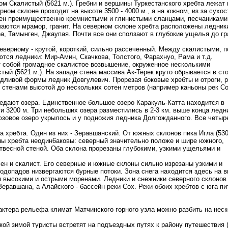
ом Скалистый (5621 м.). Гребни и вершины Туркестанского хребта лежат 
ерном склоне проходит на высоте 3500 - 4000 м., а на южном, из за сухос
жен преимущественно кремнистыми и глинистыми сланцами, песчаниками
чаются мрамор, гранит. На северном склоне хребта расположены ледник
а, Тамынген, Джаупая. Почти все они сползают в глубокие ущелья до г
верному - крутой, короткий, сильно рассеченный. Между скалистыми, п
тся ледники: Мир-Амин, Скачкова, Толстого, Фарахнуо, Рама и т.д.
т собой громадное скалистое возвышение, окруженное несколькими
тый (5621 м.). На западе стена массива Ак-Терек круто обрывается в ст
дливой формы ледник Довгулевич. Прорезая боковые хребты и отроги, р
 стенами высотой до нескольких сотен метров (например каньоны рек Со
едают озера. Единственное большое озеро Каракуль-Катта находится в
и 3200 м. Три небольших озера разместились в 2-3 км. выше конца ледн
юзовое озеро укрылось и у подножия ледника Долгожданного. Все четыр
 хребта. Один из них - Зеравшанский. От южных склонов пика Игла (530
ны хребта неодин6аковы: северный значительно положе и шире южного,
твесной стеной. Оба склона прорезаны глубокими, узкими ущельями и
ен и скалист. Его северные и южные склоны сильно изрезаны узкими и
одопадов низвергаются бурные потоки. Зона снега находится здесь на 
я высокими и острыми моренами. Ледники и снежники северного склонов
еравшана, а Алайского - бассейн реки Сох. Реки обоих хребтов с юга п
актера рельефа климат Матчинского горного узла можно разбить на нес
кой зимой туристы встретят на подъездных путях к району путешествия (