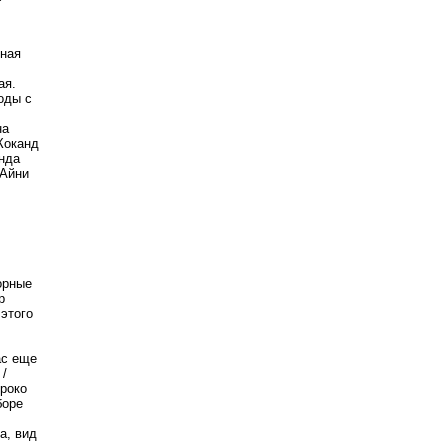
дная
ая.
оды с
на
Коканд
анда
 Айни
орные
р
этого
ас еще
 /
ироко
боре
а, вид