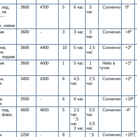
, лед,
3600
4700
5
6 час
3
Солнечно
0º
, на
час
 –
,
к, камни
ик
3600
-
3
3 час
3
Солнечно
+8º
час
на,
3600
4400
10
5 час
2,5
Солнечно
+2º
ик,
час
, ледник
ик
3600
4000
1
5 час
1
Небо в
+1º
час
тучах
ы,
3400
4300
6
4,5
2,5
Солнечно
+2º
а
час
час
а,
3550
-
6
4 час
Солнечно
+10º
а
, лед,
4600
4650
5
2,5
0,5
Солнечно
-4º
, фирн,
час
час
“,5
час
0,5
3 час
час
а
2250
-
8
“,5
Солнечно
+15º