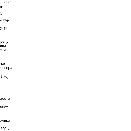
в зоне
ти
,
и:
раницы
очти
орону
еки
х и
ика
е озера
1 м.)
высоте
итают
колько
350 -