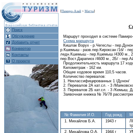
[
Памиро-Алай
>
Матча
]
С
Поиск
Обсуждение
Маршрут проходил в системе Памиро-А
Схема маршрута
Добавить отчет
Кишлак Ворух - р.Чегеслы - пер.Дунон 
Конвертор
р.Кшемыш - разв.пер.Кироксан /1б/ - пер
ледн.Кшемыш - пер.Кшемыш /4300 м., 2Б/
Контакты
пер.Вост.Дарапиоз /4600 м., 2Б/ - пер.А
О проекте
Продолжительность маршрута 17 ход
Километраж - 162 км.
Общее ходовое время 110,5 часов.
Количество перевалов:
1. Неклассифицированных 1 /Дунон/
2. Перевалов 2А кат.сл. - 3 /Маяковск
3. Перевалов 2Б кат.сл. - 3 /Кемыш, 
Заявочная книжка № 76/78 рассмотрен
№ Фамилия И.О.
Год рожд.
М
1. Михайлов Б.А.
1943 г
Л
т
2. Михайлова О.А.
1944 г
У