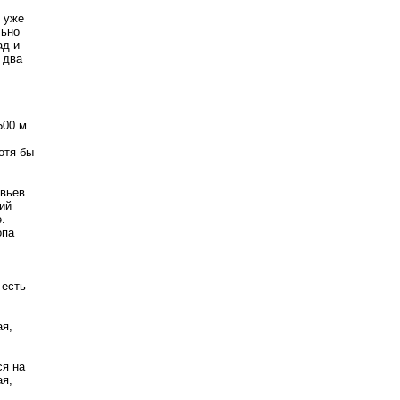
х уже
льно
ад и
 два
500 м.
отя бы
вьев.
ий
.
опа
 есть
ая,
ся на
ая,