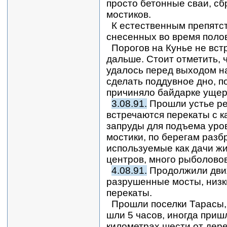
просто бетонные сваи, сб
мостиков.
К естественным препятст
снесенных во время поло
Порогов на Кунье не вст
дальше. Стоит отметить, 
удалось перед выходом н
сделать поддувное дно, п
причиняло байдарке ущер
3.08.91.
Прошли устье ре
встречаются перекаты с к
запруды для подъема уро
мостики, по берегам разб
используемые как дачи ж
центров, много рыболово
4.08.91.
Продолжили движ
разрушенные мосты, низк
перекаты.
Прошли поселки Тарасы, 
шли 5 часов, иногда приш
километрах шести от дере