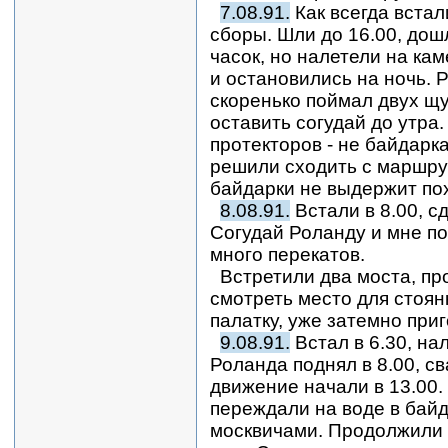
7.08.91.
Как всегда встали
сборы. Шли до 16.00, дош
часок, но налетели на ка
и остановились на ночь. 
скоренько поймал двух щу
оставить согудай до утра.
протекторов - не байдарк
решили сходить с маршрут
байдарки не выдержит по
8.08.91.
Встали в 8.00, с
Согудай Роланду и мне по
много перекатов.
Встретили два моста, пр
смотреть место для стоян
палатку, уже затемно при
9.08.91.
Встал в 6.30, на
Роланда поднял в 8.00, св
движение начали в 13.00. 
переждали на воде в байд
москвичами. Продолжили 