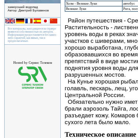
Холм - Великие Луки
автобус
замерзший водопад
Великие Луки
Рига, пое
Автор: Дмитрий Булавинов
Район путешествия - Ср
Растительность - лиственн
Все материалы, находящиеся на сервере
являются собственностью их авторов.
уровень воды в реках зн
Информация предоставляется без каких-
либо гарантий, как явных, так и
участков с шиверами, мно
предполагаемых.
хорошо выработана, глубо
образовавшихся во время
препятствий в виде мостик
Hosted by Сервис Телеком
поднятия уровня воды для
разрушенных мостов.
На Кунье хорошая рыбалк
голавль, пескарь, лещ, уг
Центральной России.
Обязательно нужно имет
брали аэрозоль Тайга, ло
разъедает кожу. Комаров 
сухого лета было мало.
Техническое описание