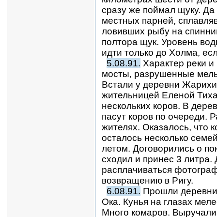
сразу же поймал щуку. Да
местных парней, сплавля
ловивших рыбу на спиннин
полтора щук. Уровень вод
идти только до Холма, ес
5.08.91.
Характер реки и 
мосты, разрушенные мель
Встали у деревни Жарихи
жительницей Еленой Тиха
нескольких коров. В дере
пасут коров по очереди. 
жителях. Оказалось, что 
осталось несколько семей
летом. Договорились о по
сходил и принес 3 литра.
расплачиваться фотограф
возвращению в Ригу.
6.08.91.
Прошли деревни 
Ока. Кунья на глазах мел
Много комаров. Выручали