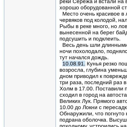
реки Сережа и встали на 
хорошо оборудованной ст
Место очень красивое в 
червяков под колодой, на
Рыбы в реке много, но ло
вынесенной на берег бай
подсушить и подклеить.
Весь день шли длинными
ночи похолодало, поднялс
тут начался дождь.
10.08.91.
Кунья резко пош
возросла, глубина умень
дном приводил к поврежд
три раза, последний раз 
Холм в 17.00. Поставили п
сходил в город на автоста
Великих Лук. Прямого авт
10.00 до Локни с пересад
Обнаружили, что погнуто 
подрана оболочка. Высуш
походному, устроились на