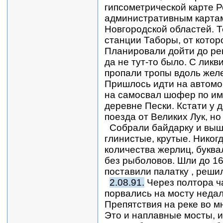
гипсометрической карте Р
административным картам
Новгородской областей. Т
станции Таборы, от котор
Планировали дойти до рек
да не тут-то было. С лик
пропали тропы вдоль желе
Пришлось идти на автомо
на самосвал шофер по име
деревне Пески. Кстати у 
поезда от Великих Лук, но
Собрали байдарку и вышл
глинистые, крутые. Никог
количества жерлиц, буква
без рыболовов. Шли до 16
поставили палатку , реши
2.08.91.
Через полтора ч
порвались на мосту недал
Препятствия на реке во м
Это и наплавные мосты, и