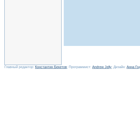
Главный редактор:
Константин Бекетов
; Программист:
Andrew Jelly
; Дизайн:
Анна Го