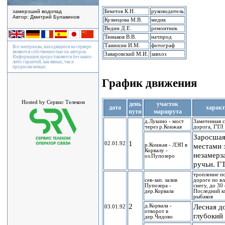
Бекетов К.Н.
руководитель
замерзший водопад
Автор: Дмитрий Булавинов
Кузнецова М.В.
медик
Ведин Д.Е.
ремонтник
Тюньков В.В.
начпрод
Танюхин И.М.
фотограф
Все материалы, находящиеся на сервере
являются собственностью их авторов.
Заваровский М.И.
завхоз
Информация предоставляется без каких-
либо гарантий, как явных, так и
предполагаемых.
График движения
Hosted by Сервис Телеком
день
участок
дата
характ
пути
маршрута
д.Лукино - мост
Заметенная 
через р.Конжая
дорога, ГТЛ 
Заросшая
1
02.01.92
местами 
р.Конжая - ЛЭП в
Корвалу -
незамер
оз.Пупозеро
ручьи. ГТ
тропление п
сев-зап. залив
дороге по в
Пупозера -
снегу, до 30
дер.Корвала
Последний к
рыбаков
2
Лесная д
д.Корвала -
03.01.92
отворот в
глубокий 
дер.Чидово