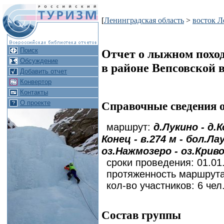
[
Ленинградская область
>
восток Л
Поиск
Отчет о лыжном походе
Обсуждение
в районе Вепсовской
Добавить отчет
Конвертор
Контакты
О проекте
Справочные сведения 
д.Лукино - д.
маршрут:
Конец - в.274 м - бол.Л
оз.Нажмозеро - оз.Крив
сроки проведения: 01.01.
протяженность маршрута
кол-во участников: 6 чел
Состав группы