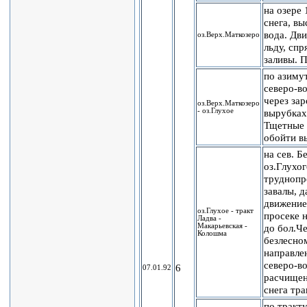
на озере 
снега, вы
вода. Дв
оз.Верх.Маткозеро
льду, спр
заливы. 
по азиму
северо-во
через зар
оз.Верх.Маткозеро
- оз.Глухое
вырубках
Тщетные
обойти в
на сев. Б
оз.Глухог
трудноп
завалы, д
движение
оз.Глухое - тракт
просеке н
Ладва -
Макарьевская -
до бол.Ч
Колошма
безлесно
направле
северо-во
6
07.01.92
расчищен
снега тра
по тракту