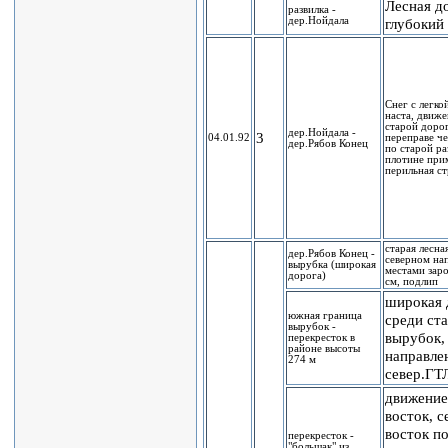
Лесная д
развилка -
дер.Нойдала
глубокий 
Снег с легко
наста, движе
старой доро
дер.Нойдала -
3
04.01.92
переправе че
дер.Рябов Конец
по старой р
плотине при
перильная с
старая лесна
дер.Рябов Конец -
северном на
вырубка (широкая
местами зар
дорога)
см, подлип
широкая 
южная граница
среди ст
вырубок -
вырубок,
перекресток в
районе высоты
направле
274 м
север.ГТ
движение
восток, с
восток п
перекресток -
"большак" из