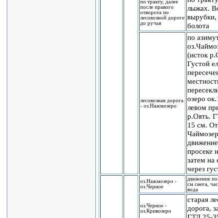
по тракту, далее
лыжах. В
после правого
отворота по
вырубки,
лесовозной дороге
до ручья
болота
по азиму
оз.Чаймо
(исток р.
Густой ел
пересече
местност
пересекл
озеро ок.
лесовозная дорога
- оз.Нажмозеро
левом пр
р.Оять. Г
15 см. От
Чаймозе
движение
просеке н
затем на 
через гус
движение по
оз.Нажмозеро -
см снега, ча
оз.Черное
вода
старая ле
оз.Черное -
дорога, з
оз.Кривозеро
ГТЛ 25-3