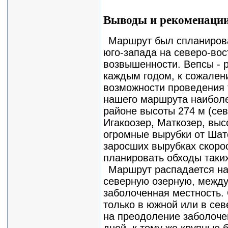
Выводы и рекоменаци
Маршрут был спланирова
юго-запада на северо-вос
возвышенности. Вепсы - р
каждым годом, к сожален
возможности проведения 
нашего маршрута наиболе
районе высоты 274 м (сев
Игакоозер, Маткозер, вы
огромные вырубки от Шат
заросших вырубках скорос
планировать обходы таких
Маршрут распадается на
северную озерную, между
заболоченная местность.
только в южной или в сев
на преодоление заболочен
дней, к тому же крупные 