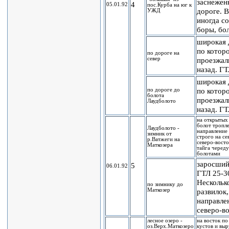
заснежен
4
05.01.92
пос.Курба на юг к
дороге. 
УЖД
иногда с
боры, бо
широкая 
по котор
по дороге на
север
проезжал
назад. ГТ
широкая 
по котор
по дороге до
болота
проезжал
Лаудболото
назад. ГТ
на открытых
болот тропле
Лаудболото -
направление
зимник от
строго на се
р.Ватжеги на
северо-восто
Маткозера
тайга череду
болотами
заросший
5
06.01.92
ГТЛ 25-3
Нескольк
по зимнику до
Маткозер
развилок
направле
северо-в
лесное озеро -
на восток по
оз.Верх.Маткозеро
кустов и вы