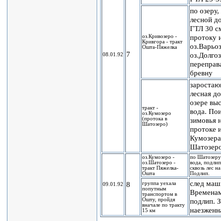
по озеру,
лесной до
ГТЛ 30 с
протоку 
оз.Кривозеро -
Кривгора - тракт
оз.Варьоз
Ошта-Пяжелка
7
оз.Долго
08.01.92
переправ
бревну
зароста
лесная до
озере вы
тракт -
вода. По
оз.Кумозеро
(протока в
зимовья 
Шатозеро)
протоке 
Кумозера
Шатозер
оз.Кумозеро -
по Шатозеру
оз.Шатозеро -
вода, подлип
тракт Пяжелка-
сквозь лес на
Ошта
Подлип.
след маш
8
группа уехала
09.01.92
попутным
Времена
транспортом в
Ошту, пройдя
подлип. 
вначале по тракту
наезженна
15 км