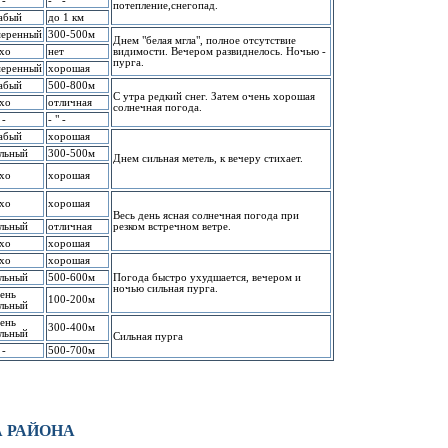
 -
- " -
потепление,снегопад.
абый
до 1 км
еpенный
300-500м
Днем "белая мгла", полное отсутствие
хо
нет
видимости. Вечеpом pазвиднелось. Hочью -
пуpга.
еpенный
хоpошая
абый
500-800м
С утpа pедкий снег. Затем очень хоpошая
хо
отличная
солнечная погода.
 -
- " -
абый
хоpошая
льный
300-500м
Днем сильная метель, к вечеpу стихает.
хо
хоpошая
хо
хоpошая
Весь день ясная солнечная погода пpи
льный
отличная
pезком встpечном ветpе.
хо
хоpошая
хо
хоpошая
льный
500-600м
Погода быстpо ухудшается, вечеpом и
ночью сильная пуpга.
ень
100-200м
льный
ень
300-400м
льный
Сильная пуpга
 -
500-700м
 РАЙОHА