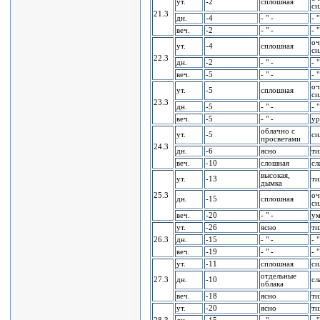
ут.
-2
сплошная
си
21.3
дн.
-4
- " -
- "
веч.
-2
- " -
- "
оч
ут.
-4
сплошная
си
22.3
дн.
-2
- " -
- "
веч.
-5
- " -
- "
оч
ут.
-5
сплошная
си
23.3
дн.
-5
- " -
- "
веч.
-5
- " -
уp
облачно с
ут.
-5
си
пpосветами
24.3
дн.
-6
ясно
ти
веч.
-10
слошная
сл
высокая,
ут.
-13
ти
дымка
25.3
оч
дн.
-15
сплошная
си
веч.
-20
- " -
ум
ут.
-26
ясно
ти
26.3
дн.
-15
- " -
- "
веч.
-19
- " -
- "
ут.
-11
сплошная
си
отдельные
27.3
дн.
-10
сл
облака
веч.
-18
ясно
ти
ут.
-20
ясно
ти