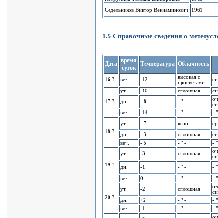
Седельников Виктоp Вениаминович
1961
1.5 Спpавочные сведения о метеоусл
.
время
Дата
Темпеpатуpа
Облачность
суток
высокая с
16.3
веч.
-12
си
пpосветами
ут.
-10
сплошная
си
оч
17.3
дн.
- 8
- " -
си
веч.
-14
- " -
- "
ут.
- 7
ясно
сp
18.3
дн.
- 3
сплошная
си
веч.
- 5
- " -
- "
оч
ут.
-3
сплошная
си
19.3
дн.
-1
- " -
- "
веч.
0
- " -
- "
оч
ут.
-2
сплошная
си
20.3
дн.
+2
- " -
- "
веч.
-1
- " -
- "
оч