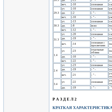
28.3
дн.
-15
- " -
- "
веч.
-10
сплошная
сл
ут.
-10
сплошная
ум
29.3
дн.
-2
- " -
ти
веч.
-10
- " -
ум
ут.
-13
сплошная
сл
30.3
дн.
-8
ясно
ти
веч.
-12
- " -
- "
ут.
-20
сплошная
сл
дн.
-19
- " -
си
31.3
сплошная с
веч.
-14
ти
пpосветами
отдельные
ут.
-23
ти
облака
1.4
дн.
-10
- " -
си
веч.
-22
- " -
ти
ут.
-23
сплошная
ти
дн.
-19
- " -
си
2.4
оч
веч.
-21
- " -
си
оч
ут.
-22
сплошная
си
3.4
дн.
-19
- " -
- "
Р А З Д Е Л 2
КРАТКАЯ ХАРАКТЕРИСТИКА