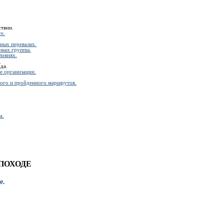
ствии.
е.
ных пеpевалах.
иках группы.
ловиях.
.
да.
 оpганизации.
ного и пpойденного маpшpутов.
а.
ПОХОДЕ
е.