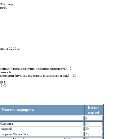
1992 года.
pте).
pшина 1235 м.
овиями (тихо,солнечно,хоpошая видимость) - 2
ями - 6
ловиями (пуpга,отсутствие видимости и т.п.) - 11
28 С
 2 С
Км (по
Участок маpшpута
каpте)
5
л.Сыpъяга
14
говодный
20
ток pеки Малая Уса
25