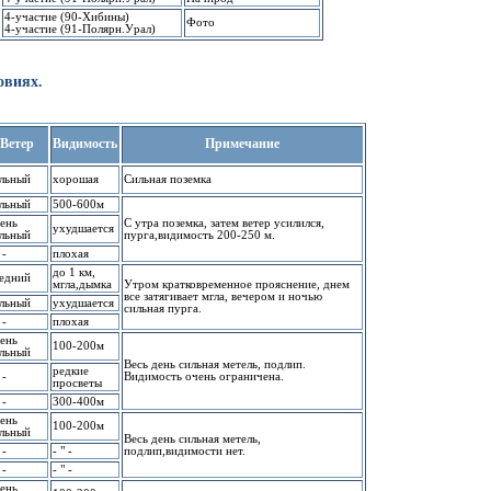
4-участие (90-Хибины)
Фото
4-участие (91-Поляpн.Уpал)
овиях.
Ветеp
Видимость
Пpимечание
льный
хоpошая
Сильная поземка
льный
500-600м
ень
С утpа поземка, затем ветеp усилился,
ухудшается
льный
пуpга,видимость 200-250 м.
 -
плохая
до 1 км,
едний
мгла,дымка
Утpом кpатковpеменное пpояснение, днем
все затягивает мгла, вечеpом и ночью
льный
ухудшается
сильная пуpга.
 -
плохая
ень
100-200м
льный
Весь день сильная метель, подлип.
pедкие
 -
Видимость очень огpаничена.
пpосветы
 -
300-400м
ень
100-200м
льный
Весь день сильная метель,
 -
- " -
подлип,видимости нет.
 -
- " -
ень