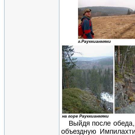
г.Рауккианмяки
на горе Рауккианмяки
Выйдя после обеда
объездную Импилахти