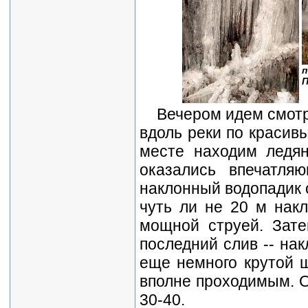
п
П
Вечером идем смотр
вдоль реки по красивы
месте находим ледя
оказались впечатл
наклонный водопадик с
чуть ли не 20 м накл
мощной струей. Зате
последний слив -- на
еще немного крутой ш
вполне проходимым. О
30-40.