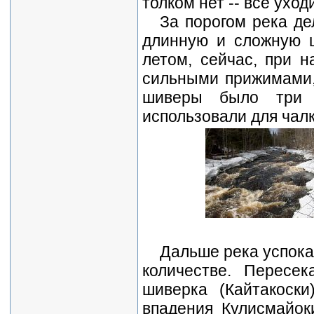
толком нет -- все уход
За порогом река де
длинную и сложную ш
летом, сейчас, при н
сильными прижимами, 
шиверы было три 
использовали для чалк
Дальше река успока
количестве. Пересе
шиверка (Кайтакоск
впадения Кулисмайок