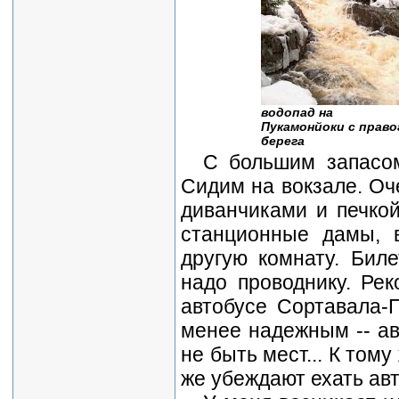
водопад на
Пукамонйоки с право
берега
С большим запасом
Сидим на вокзале. Оч
диванчиками и печкой
станционные дамы, 
другую комнату. Биле
надо проводнику. Ре
автобусе Сортавала-П
менее надежным -- ав
не быть мест... К тому
же убеждают ехать ав