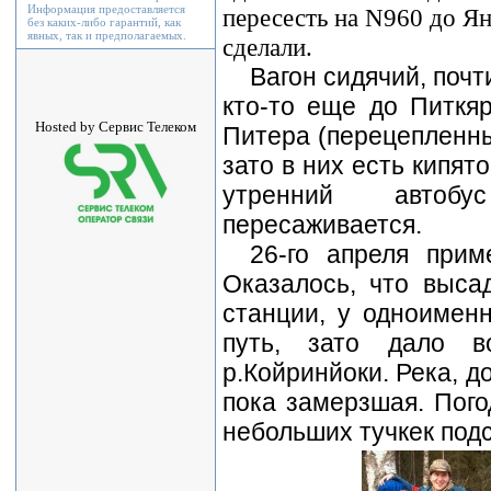
Информация предоставляется
пересесть на N960 до Ян
без каких-либо гарантий, как
явных, так и предполагаемых.
сделали.
Вагон сидячий, почт
кто-то еще до Питкя
Hosted by Сервис Телеком
Питера (перецепленны
зато в них есть кипят
утренний автобус
пересаживается.
26-го апреля прим
Оказалось, что выса
станции, у одноимен
путь, зато дало в
р.Койринйоки. Река, д
пока замерзшая. Пого
небольших тучкек подс