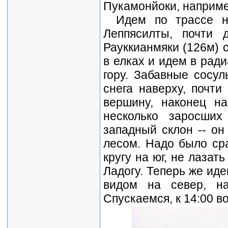
Пукамонйоки, наприме
Идем по трассе н
Леппясилты, почти 
Рауккианмяки (126м) 
в елках и идем в ради
гору. Забавные сосул
снега наверху, почти
вершину, наконец на
несколько заросших
западный склон -- он
лесом. Надо было сра
кругу на юг, не лазат
Ладогу. Теперь же иде
видом на север, н
Спускаемся, к 14:00 