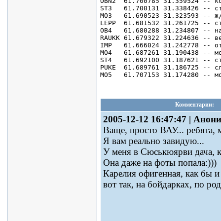
OBN2  61.700785 31.359524 -- ко
ST3   61.700131 31.338426 -- ст
MO3   61.690523 31.323593 -- ж/
LEPP  61.681532 31.261725 -- ст
OB4   61.680288 31.234807 -- на
RAUKK 61.679322 31.224636 -- ве
IMP   61.666024 31.242778 -- от
MO4   61.687261 31.190438 -- мо
ST4   61.692100 31.187621 -- ст
PUKE  61.689761 31.186725 -- сл
Комментарии:
2005-12-12 16:47:47 | Анон
Ваще, просто ВАУ... ребята, 
Я вам реально завидую...
У меня в Сюськюярви дача, ка
Она даже на фоты попала:)))
Карелия офигенная, как бы и
вот так, на бойдарках, по ро