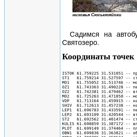
низовья Сюськюяйоки
Садимся на автоб
Святозеро.
Координаты точек
ISTOK 61.759225 31.531051 -- пр
ST1   61.759214 31.527597 -- ст
MO1   61.755052 31.513746 -- мо
OZ1   61.743363 31.490228 -- пе
OZ2   61.742381 31.479462 -- вт
MO2   61.725263 31.471850 -- мо
VDP   61.713164 31.459915 -- на
SHIV  61.712613 31.457238 -- на
LEP1  61.696783 31.433591 -- пе
LEP2  61.693109 31.420544 -- вт
ST2   61.692562 31.401474 -- ст
KULIS 61.698859 31.387172 -- вп
PLOT  61.699149 31.374464 -- пл
OBN1  61.699836 31.363821 -- об