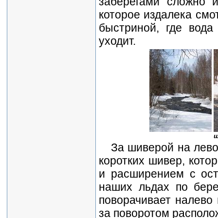
заберегами сложно и
которое издалека смот
быстриной, где вода
уходит.
ш
За шиверой на лево
коротких шивер, кото
и расширением с ост
наших льдах по бере
поворачивает налево 
за поворотом располо