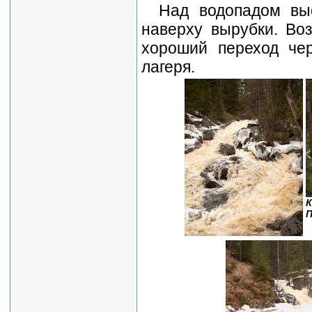
Над водопадом вы
наверху вырубки. Во
хороший переход че
лагеря.
К
П