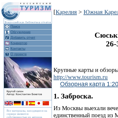
[
Карелия
>
Южная Каре
Поиск
Обсуждение
Сюськ
Добавить отчет
26-
Конвертор
Контакты
О проекте
Крупные карты и обзоры
http://www.tourism.ru
Обзорная карта 1:20
Крутой склон
1. Заброска.
Автор: Константин Бекетов
Из Москвы выехали вечер
Все материалы, находящиеся на
единственный поезд из 
сервере являются
собственностью их авторов.