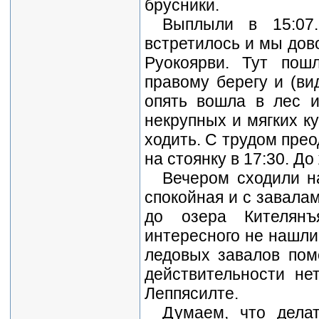
брусники.
Выплыли в 15:07
встретилось и мы дов
Руокоярви. Тут пош
правому берегу и (ви
опять вошла в лес и
некрупных и мягких к
ходить. С трудом прео
на стоянку в 17:30. Д
Вечером сходили н
спокойная и с завала
до озера Кителянъ
интересного не нашли 
ледовых завалов пом
действительности нет
Леппясилте.
Думаем, что дела