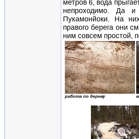
метров 6, вода прыгае
непроходимо. Да и
Пукамонйоки. На ни
правого берега они см
ним совсем простой, п
работа по дереву
в