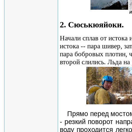
И
2. Сюськюяйоки.
Начали сплав от истока 
истока -- пара шивер, з
пара бобровых плотин, ч
второй слились. Льда на 
Прямо перед мостом
- резкий поворот напр
воду проходится легк