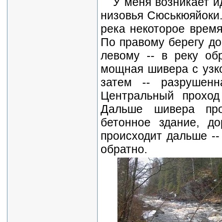
У меня возникает и
низовья Сюськюяйоки.
река некоторое время
По правому берегу до
левому -- в реку об
мощная шивера с узко
затем -- разрушен
Центральный проход
Дальше шивера про
бетонное здание, д
происходит дальше --
обратно.