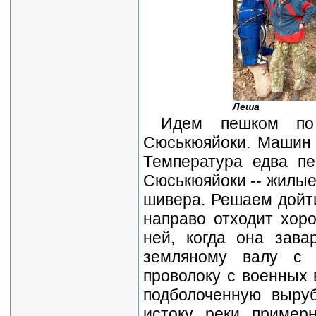
Леша
Идем пешком по
Сюськюяйоки. Машин 
Температура едва пе
Сюськюяйоки -- жилые 
шивера. Решаем дойти
направо отходит хоро
ней, когда она зава
земляному валу с 
проволоку с военных 
подболоченную выру
истоку реки пример