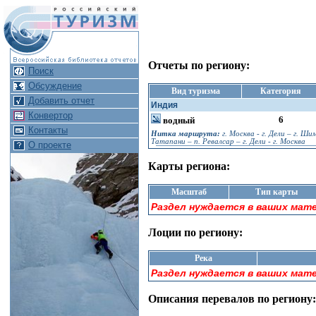
Отчеты по региону:
Поиск
Обсуждение
Вид туризма
Категория
Добавить отчет
Индия
Конвертор
6
водный
Контакты
Нитка маршрута:
г. Москва - г. Дели – г. Шим
Татапани – п. Ревалсар – г. Дели - г. Москва
О проекте
Карты региона:
Масштаб
Тип карты
Раздел нуждается в ваших мат
Лоции по региону:
Река
Раздел нуждается в ваших мат
Описания перевалов по региону: