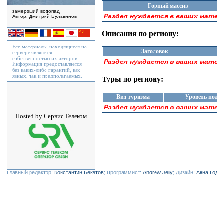
Горный массив
замерзший водопад
Раздел нуждается в ваших мат
Автор: Дмитрий Булавинов
Описания по региону:
Все материалы, находящиеся на
Заголовок
сервере являются
собственностью их авторов.
Раздел нуждается в ваших мат
Информация предоставляется
без каких-либо гарантий, как
явных, так и предполагаемых.
Туры по региону:
Вид туризма
Уровень по
Раздел нуждается в ваших мат
Hosted by Сервис Телеком
Главный редактор:
Константин Бекетов
; Программист:
Andrew Jelly
; Дизайн:
Анна Го