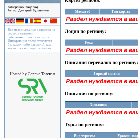
Карты региона:
замерзший водопад
Автор: Дмитрий Булавинов
Масштаб
Тип карты
Раздел нуждается в ва
Все материалы, находящиеся на
Лоции по региону:
сервере являются
собственностью их авторов.
Информация предоставляется
Река
без каких-либо гарантий, как
явных, так и предполагаемых.
Раздел нуждается в ва
Описания перевалов по региону:
Горный массив
Hosted by Сервис Телеком
Раздел нуждается в ва
Описания по региону:
Заголовок
Раздел нуждается в ва
Туры по региону:
Вид туризма
Уровень по