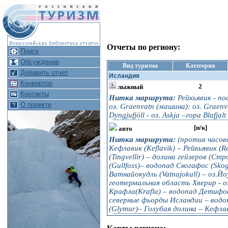
Отчеты по региону:
Поиск
Обсуждение
Вид туризма
Категория
Добавить отчет
Исландия
Конвертор
2
лыжный
Контакты
Нитка маршрута:
Рейкьявик - пос
О проекте
оз. Graenvatn (машина): оз. Graenv
Dyngjufjöll - оз. Askja –гора Blafja
[н/к]
авто
Нитка маршрута:
(против часов
Кефлавик (Keflavik) – Рейкьявик (
(Tingvellir) – долина гейзеров (Ст
(Gullfoss)– водопад Скогафос (Sko
Ватнайокудль (Vatnajokull) – оз.Йо
геотермальная область Хверир - о
Крафла(Krafla) – водопад Детифос 
северные фьорды Исландии – водо
(Glymur)– Голубая долина – Кефла