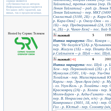
сервере являются
Тайлатлы], третья связка [пер. По
собственностью их авторов.
Информация предоставляется
Левая Тайлатлы] – рад. (р. Левая Т
без каких-либо гарантий, как
Левая Тайлатлы) – пер. МКТ (3400, 
явных, так и предполагаемых.
Скалистый (3100, 2Б) – р. Кара-Ою
р. Кара-Оюк] – р. Онглу-Оюк – оз. 
1Б) – пер. Предвершинный (2А, 3350
м, 2Б) – р. Чинге-Хем] – пос. Бай-Т
Hosted by Сервис Телеком
5
199
лыжный
Нитка маршрута:
Пос. Кокоря -- р
пер. "Не балуйся"(2А)- р.Чулышман -
пер. Жигули (1Б) -- пер. Пешту-Хем 
р.Сайлыгхем -- р. Шуй -- пос. Шуй.
6
200
лыжный
[+6]
Нитка маршрута:
пос. Шуй - р. Ш
Хем - пер. Первомайский (2Б) - р.
Мунхулик (3581, 1А) - пер. Уш-Ова (
Толайлык - пер. Магистральный Южн
Каргы - пер. Эрик-Арга (н/к) - р. М
- оз. Узун-Коль - р. Толайты - пер.
Красноярец (2А) - р. Холаш - пер. 
Моген-Бурен - р. Агды-Гиматэ - пе
пер. В. Некрасова (н/к, п/п) - р. На
Компромисс (3601, 1Б, п/п) - пер. 
Гол - р. Юстыд - пер. Созонту (н/к