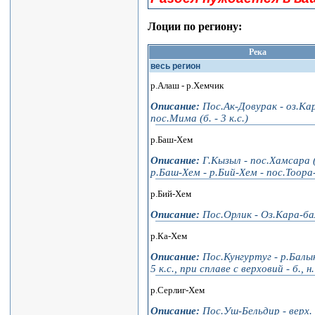
Лоции по региону:
Река
весь регион
р.Алаш - р.Хемчик
Описание:
Пос.Ак-Довурак - оз.Кар
пос.Мима (б. - 3 к.с.)
р.Баш-Хем
Описание:
Г.Кызыл - пос.Хамсара (
р.Баш-Хем - р.Бий-Хем - пос.Тоора-Хем
р.Бий-Хем
Описание:
Пос.Орлик - Оз.Кара-балы
р.Ка-Хем
Описание:
Пос.Кунгуртуг - р.Балыкт
5 к.с., при сплаве с верховий - б., н. 
р.Серлиг-Хем
Описание:
Пос.Уш-Бельдир - верх. р