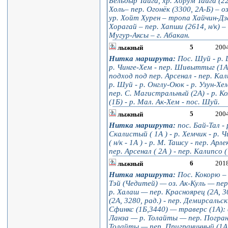
Бельдыр Тайга, хр. Хорум Тайга (22
Холь– пер. Огонёк (3300, 2А-Б) – о
ур. Хойт Хурен – тропа Хайчин-Дз
Хорагай – пер. Хапши (2614, н/к) – 
Мугур-Аксы – г. Абакан.
5
200
лыжный
Нитка маршрута:
Пос. Шуй - р. 
р. Чинге-Хем - пер. Шивыттыг (1А) 
подход под пер. Арсенал - пер. Кал
р. Шуй - р. Онглу-Оюк - р. Узун-Хем
пер. С. Магистральный (2А) - р. 
(1Б) - р. Мал. Ак-Хем - пос. Шуй.
5
200
лыжный
Нитка маршрута:
пос. Бай-Тал - р
Скалистый ( 1А ) - р. Хемчик - р. Ч
( н/к - 1А ) - р. М. Ташсу - пер. Арл
пер. Арсенал ( 2А ) - пер. Калипсо 
6
201
лыжный
Нитка маршрута:
Пос. Кокорю – р
Тэй (Чедитей) — оз. Ак-Куль — пер
р. Халаш — пер. Красноярец (2А, 
(2А, 3280, рад.) - пер. Демирсальс
Сфинкс (1Б,3440) — траверс (1А): 
Ланза — р. Толайты — пер. Пограни
Толайты — пер. Приграничный (1А