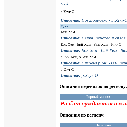
к.с.)
р.Улуг-О
Описание:
Пос.Бояровка - р.Улуг-О
Тува
Баш-Хем
Описание:
Пеший переход и сплав
Кок-Хем - Бий-Хем - Баш-Хем - Улуг-О
Описание:
Кок-Хем - Бий-Хем - Ба
р.Бий-Хем, р.Баш-Хем
Описание:
Низовья р.Бий-Хем, пеш
р.Улуг-О
Описание:
р.Улуг-О
Описания перевалов по региону:
Горный массив
Раздел нуждается в ва
Описания по региону:
Заголовок