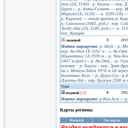
дам (2А, 3140) - р. Халаш — пер. 
Бурен — р. Алты-Гимате — пер. Ми
Мираж(1Б, 3120) — в. 3299 (1Б) 
р. Карагай — левый приток р. Кар
в. Сайлюгем (3405, рад.) - пер. С
Талду-Айр (2А, 3240, рад.) — в. 31
пос. Кокорю.
5
201
лыжный
Нитка маршрута:
р. Шуй – р. Мо
пер. Ак-Оюк 1Б 3292 м – г. Ак-Оюк 
Шывиттыг 1А 2939 м – р. Чон-Хем
3447 м (рад.) – р. Ак-Оюк_– р. Узу
южная − р. Каргы – пер. Эрик-Арг
на г. Монгун-Тайга 3976 м 1Б через
Балактыг-Холь − р. Дуруг-Суг –р.Мо
Джеты-Тей – пер. Бугузун 2580 м н/
Тува
4
200
водный
[+3]
Нитка маршрута:
р.Кок-Хем — р
Карты региона:
Масштаб
Тип карты
Раздел нуждается в ва