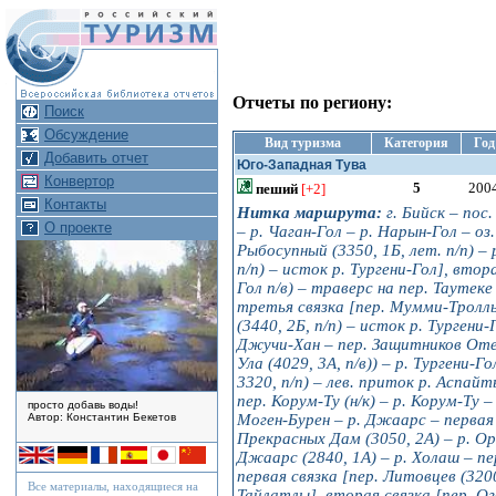
Отчеты по региону:
Поиск
Обсуждение
Вид туризма
Категория
Год
Добавить отчет
Юго-Западная Тува
Конвертор
5
200
пеший
[+2]
Контакты
Нитка маршрута:
г. Бийск – пос
О проекте
– р. Чаган-Гол – р. Нарын-Гол – оз
Рыбосупный (3350, 1Б, лет. п/п) –
п/п) – исток р. Тургени-Гол], втор
Гол п/в) – траверс на пер. Таутеке 
третья связка [пер. Мумми-Тролль 
(3440, 2Б, п/п) – исток р. Тургени-
Джучи-Хан – пер. Защитников Отече
Ула (4029, 3А, п/в)) – р. Тургени-
3320, п/п) – лев. приток р. Аспайт
пер. Корум-Ту (н/к) – р. Корум-Ту 
просто добавь воды!
Моген-Бурен – р. Джаарс – первая 
Автор: Константин Бекетов
Прекрасных Дам (3050, 2А) – р. О
Джаарс (2840, 1A) – р. Холаш – пе
первая связка [пер. Литовцев (320
Все материалы, находящиеся на
Тайлатлы], вторая связка [пер. Ог