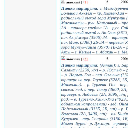
6
200
лыжный
[+1]
Нитка маршрута:
г. Междуреченс
Большой Ак-Хем – хр. Кызыл-Хая – 
радиальный выход гора Мунхулик (3
Маганнаты – руч. Каньонный – пр
2А – траверс хребта 1А – руч. Са
радиальный выход г. Ак-Оюк (3613)
пик Ак-Джарк (3506) 3А – траверс
пик Маяк (3388) 2Б-3А – перевал У
гора Мунгун-Тайга (3970) 1Б-2А – р
Аксы – г. Кызыл – г. Абакан – г. М
6
200
лыжный
[+2]
Нитка маршрута:
(Алтай): г. Ба
Сазанту (2250, н/к) – р. Юстыд – 
– р. Нарын- Гол – пер. Оленька (33
траверс на пер. Таутеке (3288, 1Б
Монголии): – р. Тургени- Гол – пер.
связка: лед. и пер. Тююр (3600, 2А, 
траверс в. Андазын (2А, 3896, п/п,
рад) – в. Тургэни-Эхини-Ула (4029,3
обратном направлении) - лед. Ойгат
Подсолнечный (3335, 2Б, п/п) – р. 
Валгалла (2А, 3400, п/п) – оз. Кин
Куруозек – пер. Спартак (3150, 1Б)
Моген- Бурен –р. Джаарс– траверс 