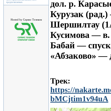
дол. р. Карасы
предполагаемых.
Курузак (рад.
Hosted by Сервис Телеком
Шершилтау (1А
Кусимова — в.
Бабай — спуск
«Абзаково» — 
Трек:
https://nakarte
bMCjtim1v94uA