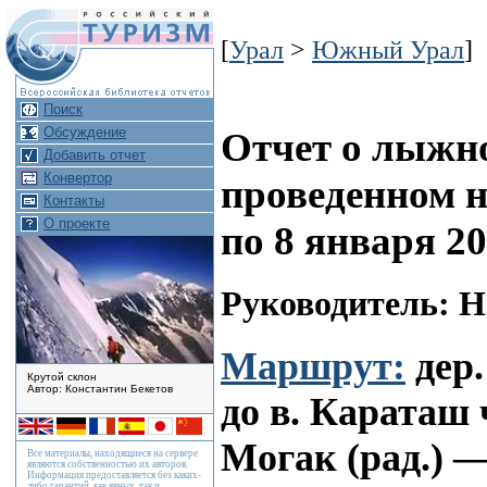
[
Урал
>
Южный Урал
]
Поиск
Обсуждение
Отчет о лыжно
Добавить отчет
Конвертор
проведенном н
Контакты
О проекте
по 8 января 20
Руководитель: 
Маршрут:
дер.
Крутой склон
Автор: Константин Бекетов
до в. Караташ
Могак (рад.) 
Все материалы, находящиеся на сервере
являются собственностью их авторов.
Информация предоставляется без каких-
либо гарантий, как явных, так и