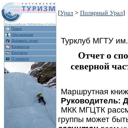
[
Урал
>
Полярный Урал
]
Поиск
Обсуждение
Турклуб МГТУ им
Добавить отчет
Конвертор
Отчет о спо
Контакты
О проекте
северной час
Маршрутная книж
Руководитель: Дм
МКК МГЦТК рассмо
группы может быт