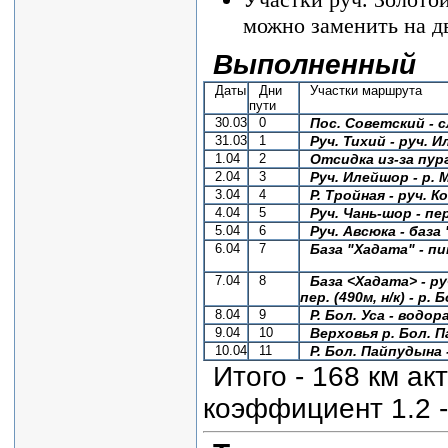
можно заменить на д
Выполненный
Даты
Дни
Участки маршрута
пути
30.03
0
Пос. Советский - с
31.03
1
Руч. Тихий - руч. 
1.04
2
Отсидка из-за пур
2.04
3
Руч. Илейшор - р. М
3.04
4
Р. Тройная - руч. 
4.04
5
Руч. Чань-шор - пер
5.04
6
Руч. Авсюка - база
6.04
7
База "Хадата" - пи
7.04
8
База <Хадата> - руч
пер. (490м, н/к) -
р. Б
8.04
9
Р. Бол. Уса - водо
9.04
10
Верховья р. Бол. 
10.04
11
Р. Бол. Пайпудына 
Итого - 168 км а
коэффициент 1.2 -