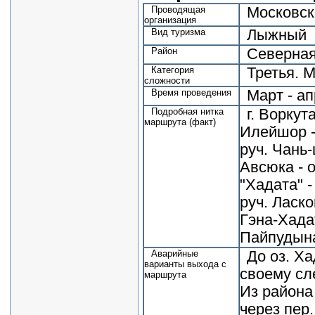
Проводящая
Московск
организация
Вид туризма
Лыжный
Район
Северная
Категория
Третья. 
сложности
Время проведения
Март - ап
Подробная нитка
г. Воркут
маршрута (факт)
Илейшор - 
руч. Чань-
Авсюка - о
"Хадата" -
руч. Ласко
Гэна-Хадата
Пайпудына
Аварийные
До оз. Ха
варианты выхода с
своему сл
маршрута
Из района
через пер.