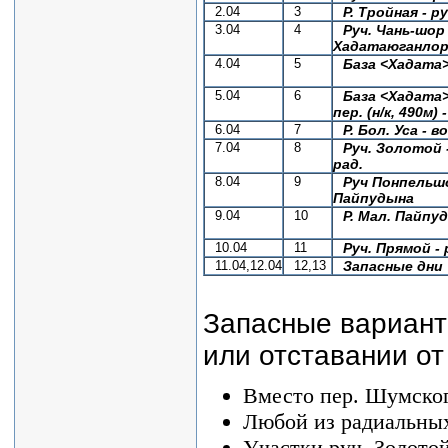
2.04
3
Р. Тройная - р
3.04
4
Руч. Чань-шор 
Хадатаюганлор 
4.04
5
База <Хадата> 
5.04
6
База <Хадата> 
пер. (н/к, 490м) 
6.04
7
Р. Бол. Уса - 
7.04
8
Руч. Золотой -
рад.
8.04
9
Руч Понпельшор
Пайпудына
9.04
10
Р. Мал. Пайпуд
10.04
11
Руч. Прямой - 
11.04,12.04
12,13
Запасные дни
Запасные варианты
или отставании от
Вместо пер. Шумског
Любой из радиальных
Участки руч. Золото