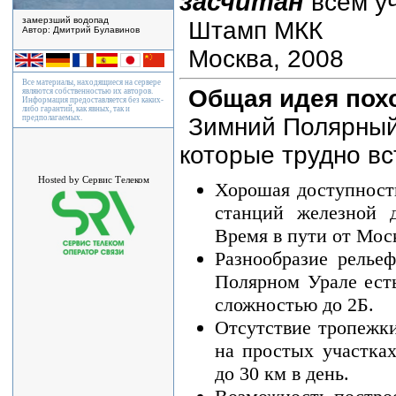
засчитан
всем уч
замерзший водопад
Штамп МКК
Автор: Дмитрий Булавинов
Москва, 2008
Все материалы, находящиеся на сервере
Общая идея пох
являются собственностью их авторов.
Информация предоставляется без каких-
либо гарантий, как явных, так и
Зимний Полярный
предполагаемых.
которые трудно вс
Hosted by Сервис Телеком
Хорошая доступност
станций железной д
Время в пути от Моск
Разнообразие релье
Полярном Урале есть
сложностью до 2Б.
Отсутствие тропежки
на простых участка
до 30 км в день.