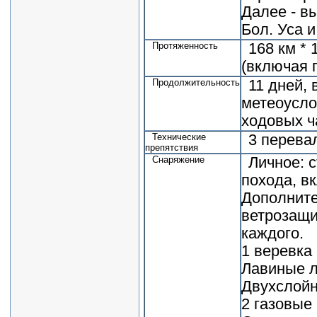
Далее - в
Бол. Уса 
Протяженность
168 км * 
(включая 
Продолжительность
11 дней, 
метеоусло
ходовых ч
Технические
3 перевала
препятствия
Снаряжение
Личное: 
похода, в
Дополните
ветрозащи
каждого.
1 веревка 
Лавиные л
Двухслойн
2 газовые 