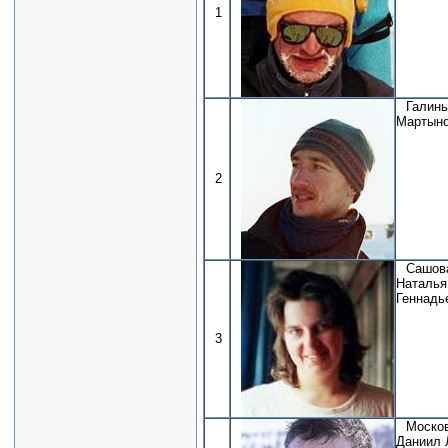
1
Галин
Мартын
2
Сашов
Наталья
Геннадь
3
Моско
Даниил 