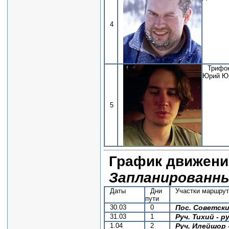
4
Трифо
Юрий Ю
5
График движени
Запланированн
Даты
Дни
Участки маршрут
пути
30.03
0
Пос. Советски
31.03
1
Руч. Тихий
- р
1.04
2
Руч. Илейшор -