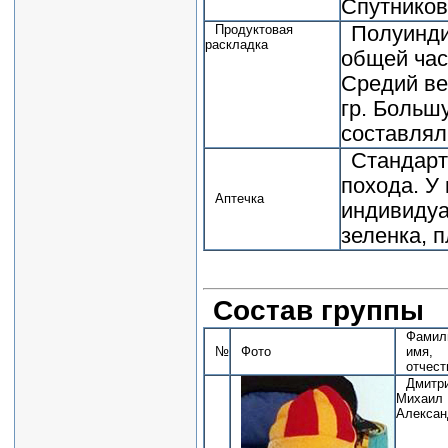
Спутников
Продуктовая
Полуинди
раскладка
общей час
Cредий ве
гр. Больш
составлял
Стандарт
похода. У
Аптечка
индивидуа
зеленка, п
Состав группы
Фамил
№
Фото
имя,
отчест
Дмитр
Михаил
Алексан