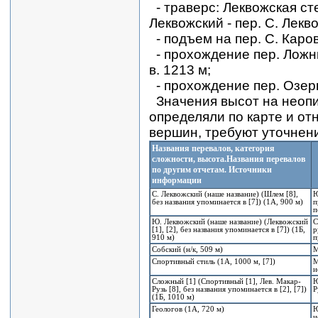
- траверс: Леквожская сте
Леквожский - пер. С. Лекв
- подъем на пер. С. Каро
- прохождение пер. Ложн
в. 1213 м;
- прохождение пер. Озер
Значения высот на неоп
определяли по карте и от
вершин, требуют уточнен
Названия перевалов, категория
сложности, высота.Названия перевалов
по другим отчетам. Источники
информации
С. Леквожский (наше название) (Шлем [8],
Ю
без названия упоминается в [7]) (1А, 900 м)
п
п
Ю. Леквожский (наше название) (Леквожский
С
[1], [2], без названия упоминается в [7]) (1Б,
р
910 м)
п
Собский (н/к, 509 м)
М
Спортивный стиль (1А, 1000 м, [7])
М
и
Сложный [1] (Спортивный [1], Лев. Макар-
Ю
Рузь [8], без названия упоминается в [2], [7])
Р
(1Б, 1010 м)
Геологов (1А, 720 м)
Ю
и