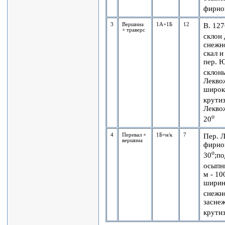
фирно
3
Вершина
1А+1Б
12
В. 12
+ траверс
склон 
снежн
скал и
пер. 
склон
Леквож
широк
крути
Лекво
о
20
4
Перевал +
1Б+н/к
7
Пер. 
вершина
фирно
о
30
;по
осыпн
м - 10
ширино
снежн
засне
крутиз