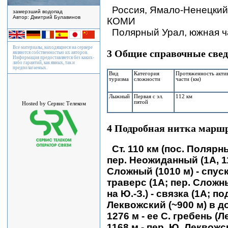
Россия, Ямало-Ненецкий
замерзший водопад
Автор: Дмитрий Булавинов
КОМИ
Полярный Урал, южная ч
Все материалы, находящиеся на сервере
3 Общие справочные све
являются собственностью их авторов.
Информация предоставляется без каких-
либо гарантий, как явных, так и
предполагаемых.
Вид
Категория
Протяженность акти
туризма
сложности
части (км)
Лыжный
Первая с эл.
112 км
пятой
Hosted by Сервис Телеком
4 Подробная нитка марш
Ст. 110 км (пос. Полярны
пер. Неожиданный (1А, 11
Сложный (1010 м) - спуск
траверс (1А; пер. Сложны
на Ю.-З.) - связка (1А; по
Леквожский (~900 м) в до
1276 м - ее С. гребень (Л
1168 м - пер. Ю. Леквожск