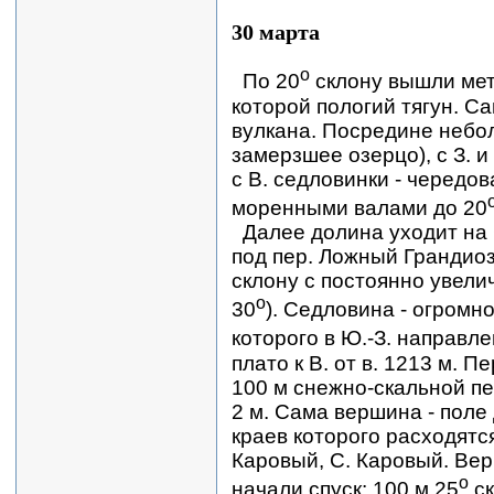
30 марта
о
По 20
склону вышли метр
которой пологий тягун. С
вулкана. Посредине небо
замерзшее озерцо), с З. 
с В. седловинки - чередо
моренными валами до 20
Далее долина уходит на С
под пер. Ложный Грандиоз
склону с постоянно увели
о
30
). Седловина - огромн
которого в Ю.-З. направле
плато к В. от в. 1213 м. 
100 м снежно-скальной п
2 м. Сама вершина - поле
краев которого расходятс
Каровый, С. Каровый. Ве
о
начали спуск: 100 м 25
ск