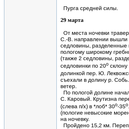
Пурга средней силы.
29 марта
От места ночевки траве
С.-В. направлении вышли 
седловины, разделенные 
пологому широкому гребн
(также 2 седловины, разд
о
седловинки по 20
склону 
долинкой пер. Ю. Леквожс
съехали в долину р. Собь
ветер.
По пологой долине нача
С. Каровый. Крутизна пер
о
о
(слева п/х) в *лоб* 30
-35
(пологие невысокие морен
на ночевку.
Пройдено 15,2 км. Переп