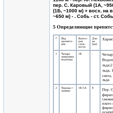
пер. С. Каровый (1А, ~9
(1Б, ~1000 м) + восх. на в
~650 м) - . Собь - ст. Собь
5 Определяющие препятс
*
Вид
Катего-
Дли-
Характ
препятст-
рия
на
вия
слож-
(км)
ности
1
Четыре
1Б
-
Четыр
замерзших
Водопа
водопада
льда;2
льда, 
снега,
льда
2
Перевал +
1Б+1А
8
Пер. С
траверс
фирнов
снежн
плато 
фирно
осыпей