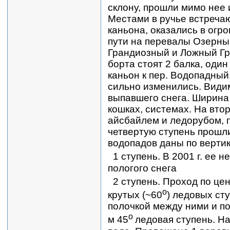
склону, прошли мимо нее 
Местами в ручье встреча
каньона, оказались в огр
пути на перевалы Озерны
Грандиозный и Ложный Гр
борта стоят 2 балка, один
каньон к пер. Водопадный
сильно изменились. Види
выпавшего снега. Ширина 
кошках, системах. На вто
айсбайлем и ледорубом, 
четвертую ступень прошл
водопадов даны по вертик
1 ступень. В 2001 г. ее н
пологого снега
2 ступень. Проход по цен
о
крутых (~60
) ледовых сту
полочкой между ними и по
о
м 45
ледовая ступень. На