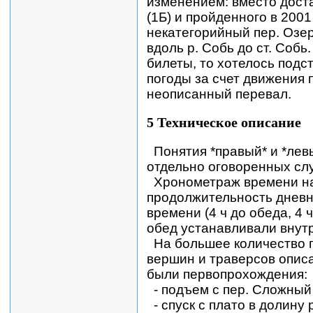
изменением: вместо дост
(1Б) и пройденного в 2001
некатегорийный пер. Озе
вдоль р. Собь до ст. Собь
билеты, то хотелось подс
погоды за счет движения 
неописанный перевал.
5 Техническое описание
Понятия *правый* и *лев
отдельно оговоренных сл
Хронометраж времени на
продолжительность дневн
времени (4 ч до обеда, 4 
обед устанавливали внут
На большее количество 
вершин и траверсов описа
были первопрохождения:
- подъем с пер. Сложный 
- спуск с плато в долину 