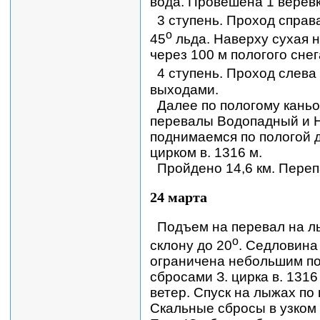
вода. Провешена 1 веревк
3 ступень. Проход справа
о
45
льда. Наверху сухая 
через 100 м пологого снег
4 ступень. Проход слева п
выходами.
Далее по пологому каньо
перевалы Водопадный и 
поднимаемся по пологой д
цирком в. 1316 м.
Пройдено 14,6 км. Переп
24 марта
Подъем на перевал на л
о
склону до 20
. Седловина
ограничена небольшим по
сбросами З. цирка в. 1316
ветер. Спуск на лыжах п
Скальные сбросы в узком 