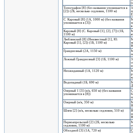
(
Топографов [8] (без названия упоминается в
З
[2]) (2Б, несколько седловин, 1100 м)
п
Е
С. Каровый [8] (1А, 1000 м) (без названия
М
упоминается в [3])
п
в
Каровый [8] (С. Каровый [1], [2], [7]) (1Б,
М
1100 м)
в
Люблинский [8] (Неизвестный [1], Ю.
М
Каровый [1], [2]) (1Б, 1100 м)
м
Грандиозный (2А, 1150 м)
М
п
Ложный Грандиозный [3] (1Б, 1100 м)
З
с
и
Неожиданный (1А, 1120 м)
М
р
к
Водопадный (1Б, 690 м)
М
Д
Озерный 1 [3] (н/к, 650 м) (без названия
С
упоминается в [8])
б
п
Озерный (н/к, 350 м)
М
Н
Шлем [2] (н/к, несколько седловин, 510 м)
В
и
В
Первоапрельский [2] (2Б, несколько
М
седловин, 1100 м)
о
Обходной [3] (1А, 720 м)
С