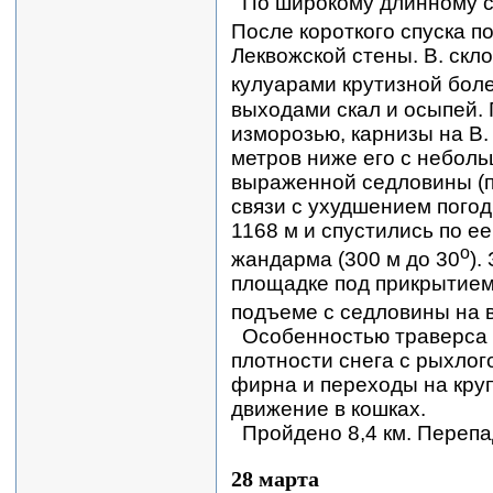
По широкому длинному с
После короткого спуска по
Леквожской стены. В. скл
кулуарами крутизной бол
выходами скал и осыпей. 
изморозью, карнизы на В.
метров ниже его с небол
выраженной седловины (п
связи с ухудшением погод
1168 м и спустились по ее
о
жандарма (300 м до 30
).
площадке под прикрытием
подъеме с седловины на в
Особенностью траверса 
плотности снега с рыхлог
фирна и переходы на кру
движение в кошках.
Пройдено 8,4 км. Перепа
28 марта