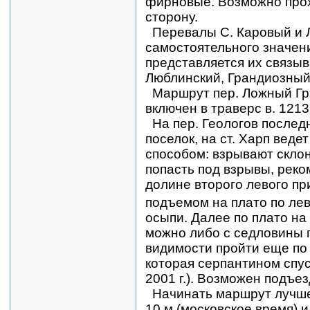
фирновые. Возможно прох
сторону.
Перевалы С. Каровый и
самостоятельного значен
представляется их связы
Люблинский, Грандиозный
Маршрут пер. Ложный Гра
включен в траверс в. 1213
На пер. Геологов послед
поселок, на ст. Харп вед
способом: взрывают склон
попасть под взрывы, реко
долине второго левого пр
подъемом на плато по лев
осыпи. Далее по плато на 
можно либо с седловины п
видимости пройти еще по п
которая серпантином спус
2001 г.). Возможен подъез
Начинать маршрут лучше 
10 м (московское время) 