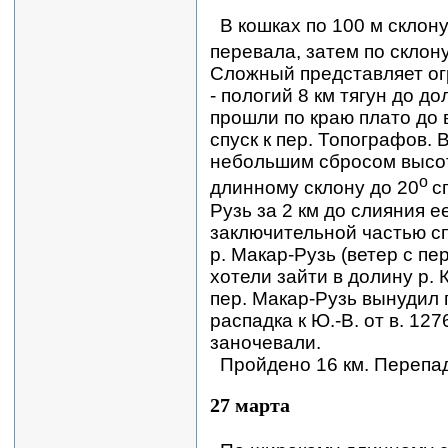
В кошках по 100 м склону
перевала, затем по склону
Сложный представляет огр
- пологий 8 км тягун до д
прошли по краю плато до в
спуск к пер. Топографов.
небольшим сбросом высоты
о
длинному склону до 20
с
Рузь за 2 км до слияния е
заключительной частью с
р. Макар-Рузь (ветер с пе
хотели зайти в долину р. 
пер. Макар-Рузь вынудил 
распадка к Ю.-В. от в. 127
заночевали.
Пройдено 16 км. Перепад
27 марта