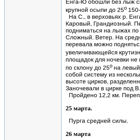
Енга-Ю обошли без лыж с
о
крупной осыпи до 25
150-
На С., в верховьях р. Ен
Каровый, Грандиозный. П
подниматься на лыжах по 
Сложный. Ветер. На сре
перевала можно подняться
увеличивающейся крутизн
площадок для ночевки не 
о
по склону до 25
на левый
собой систему из нескол
высоте цирков, разделен
Заночевали в цирке под В.
Пройдено 12,2 км. Переп
25 марта.
Пурга средней силы.
26 марта