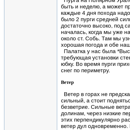
Пурга на Полярном Урал
быть и неделю, а может п
каждые 4 дня похода надо
было 2 пурги средней сил
достаточно высоко, под с
началась, когда мы уже 
около ст. Собь. Там мы уз
хорошая погода и обе на
Палатка у нас была *Выс
требующая установки сте
юбку. Во время пурги при
снег по периметру.
Ветер
Ветер в горах не предск
сильный, а стоит поднять
безветрие. Сильные ветр
долинам, через низкие пе
этих перпендикулярно рас
ветер дул одновременно.