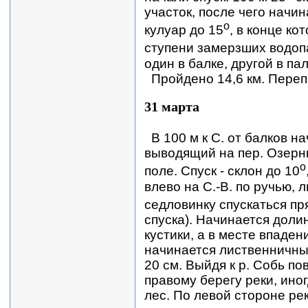
участок, после чего нач
о
кулуар до 15
, в конце к
ступени замерзших водоп
один в балке, другой в па
Пройдено 14,6 км. Переп
31 марта
В 100 м к С. от балков н
выводящий на пер. Озерн
о
поле. Спуск - склон до 10
влево на С.-В. по ручью,
седловинку спускаться пр
спуска). Начинается доли
кустики, а в месте впаден
начинается лиственничный
20 см. Выйдя к р. Собь по
правому берегу реки, иног
лес. По левой стороне рек