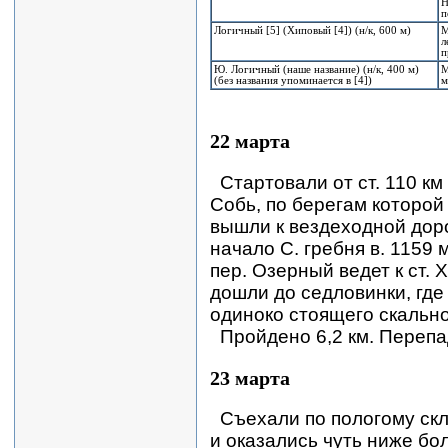
Н
п
Логичный [5] (Хиповый [4]) (н/к, 600 м)
М
л
п
Ю. Логичный (наше название) (н/к, 400 м)
М
(без названия упоминается в [4])
м
22 марта
Стартовали от ст. 110 км
Собь, по берегам которой 
вышли к вездеходной доро
начало С. гребня в. 1159 
пер. Озерный ведет к ст. 
дошли до седловинки, гд
одиноко стоящего скально
Пройдено 6,2 км. Перепа
23 марта
Съехали по пологому ск
и оказались чуть ниже б