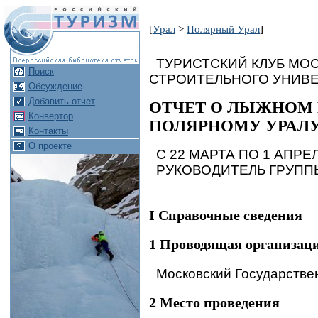
[
Урал
>
Полярный Урал
]
ТУРИСТСКИЙ КЛУБ МО
Поиск
СТРОИТЕЛЬНОГО УНИВ
Обсуждение
Добавить отчет
ОТЧЕТ О ЛЫЖНОМ ПОХ
Конвертор
ПОЛЯРНОМУ УРАЛ
Контакты
О проекте
С 22 МАРТА ПО 1 АПРЕЛ
РУКОВОДИТЕЛЬ ГРУППЫ
I Справочные сведения
1 Проводящая организац
Московский Государстве
2 Место проведения