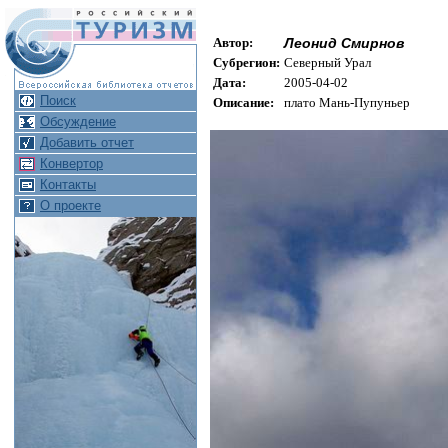
Автор:
Леонид Смирнов
Cубрегион:
Северный Урал
Дата:
2005-04-02
Поиск
Описание:
плато Мань-Пупуньер
Обсуждение
Добавить отчет
Конвертор
Контакты
О проекте