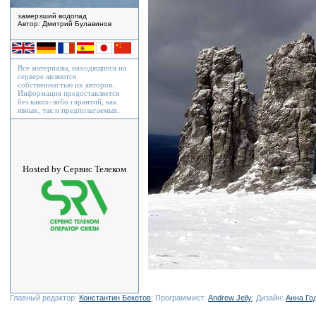
замерзший водопад
Автор: Дмитрий Булавинов
Все материалы, находящиеся на
сервере являются
собственностью их авторов.
Информация предоставляется
без каких-либо гарантий, как
явных, так и предполагаемых.
Hosted by Сервис Телеком
Главный редактор:
Константин Бекетов
; Программист:
Andrew Jelly
; Дизайн:
Анна Го