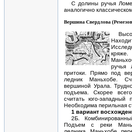
С долины ручья Ломе
аналогично классическом
Вершина Свердлова (Ремезов
Выс
Нах
Исслед
кряже
Маньх
ручья 
притоки. Прямо под ве
ледник Маньхобе. Сч
вершиной Урала. Трудн
подъема. Скорее всег
считать юго-западный 
Необходима перильная с
1 вариант восхожден
2Б. Комбинированны
Подъем с реки Мань
ледника Маньхобе пер