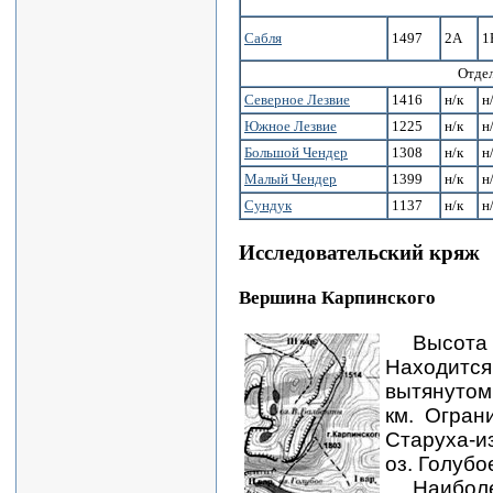
Сабля
1497
2А
1
Отде
Северное Лезвие
1416
н/к
н
Южное Лезвие
1225
н/к
н
Большой Чендер
1308
н/к
н
Малый Чендер
1399
н/к
н
Сундук
1137
н/к
н
Исследовательский кряж
Вершина Карпинского
Высо
Находит
вытянутом
км. Огран
Старуха-из
оз. Голубо
Наибол