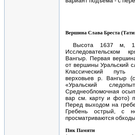
вариант подъема - с пере
Вершина Слава Бреста (Тати
Высота 1637 м, 1
Исследовательском к
Вангыр. Первая вершина
от вершины Уральский сл
Классический путь
верховьев р. Вангыр (с
«Уральский следопы
Среднеобломочная осып
вар см. карту и фото) 
Перед выходом на гребе
Гребень острый, с н
просматриваются обходы 
Пик Памяти