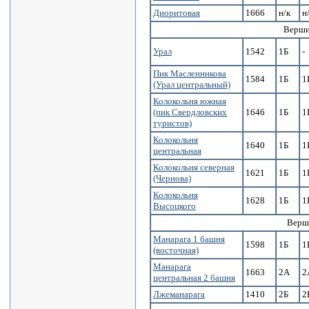
Диоритовая
1666
н/к
н
Верши
Урал
1542
1Б
-
Пик Масленникова
1584
1Б
1
(Урал центральный)
Колокольня южная
(пик Свердловских
1646
1Б
1
туристов)
Колокольня
1640
1Б
1
центральная
Колокольня северная
1621
1Б
1
(Чернова)
Колокольня
1628
1Б
1
Высоцкого
Верш
Манарага 1 башня
1598
1Б
1
(восточная)
Манарага
1663
2А
2
центральная 2 башня
Лжеманарага
1410
2Б
2