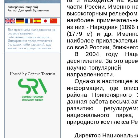
части России. Именно н
замерзший водопад
Автор: Дмитрий Булавинов
высокогорным рельефом 
наиболее примечательн
из них - Народная (1896 
Все материалы, находящиеся на
(1779 м) и др. Именно
сервере являются
собственностью их авторов.
наиболее привлекательн
Информация предоставляется
без каких-либо гарантий, как
со всей России, ближнег
явных, так и предполагаемых.
В 2004 году Наци
десятилетие. За это вр
научно-популярной 
направленности.
Hosted by Сервис Телеком
Однако в настоящее в
информации, где опис
района Приполярного 
данная работа весьма ак
развитию регулируе
национального парка,
природного комплекса Ре
Директор Национально