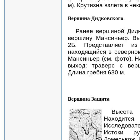
м). Крутизна взлета в нек
Вершина Дидковского
Ранее вершиной Дидк
вершину Мансиньер. Вы
2Б. Представляет из
находящийся в северно
Мансиньер (см. фото). 
выход: траверс с вер
Длина гребня 630 м.
Вершина Защита
Высота
Нахо
Исследова
Истоки ру
Ломесьвож, 