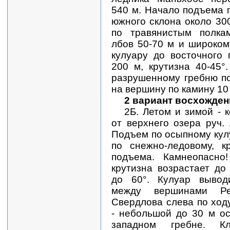
540 м. Начало подъема 
южного склона около 300
по травянистым полка
лбов 50-70 м и широко
кулуару до восточного 
200 м, крутизна 40-45°
разрушенному гребню п
на вершину по камину 10
2 вариант восхожден
2Б. Летом и зимой -
от верхнего озера руч.
Подъем по осыпному кулу
по снежно-ледовому, к
подъема.
Камнеопасно
крутизна возрастает до
до 60°. Кулуар вывод
между вершинами Р
Свердлова слева по ход
- небольшой до 30 м о
западном гребне. Кл