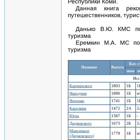
Республики Коми.
Данная книга реко
путешественников, турис
Данько В.Ю. КМС по
туризма
Еремкин М.А. МС по 
туризма
Кат. с
Название
Высота
зима
л
Исс
Карпинского
1803
1Б
1
Народная
1896
1Б
н
Янченко
1741
1Б
1
Карелина
1472
2А
2
Югра
1587
1Б
-
Дидковского
1673
2Б
2
Мансиньер
1779
1Б
н
(Дидковского)