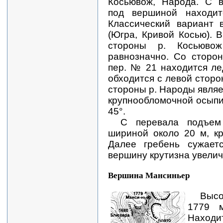
Косьювож, Народа. С в
под вершиной находит
Классический вариант
(Югра, Кривой Косью).
стороны р. Косьюво
равнозначно. Со сторо
пер. № 21 находится ле
обходится с левой сторо
стороны р. Народы являе
крупнообломочной осыпи 
45°.
С перевала подъем
шириной около 20 м, кр
Далее гребень сужает
вершину крутизна увелич
Вершина Мансиньер
Высо
1779 м
Находи