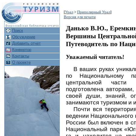
[
Урал
>
Приполярный Урал
]
Версия для печати
Данько В.Ю., Еремки
Поиск
Вершины Центральной
Обсуждение
Путеводитель по Наци
Добавить отчет
Конвертор
Уважаемый читатель!
Контакты
О проекте
В ваших руках уникал
по Национальному 
центральной части 
подготовлена авторами, 
своей души, знаний, о
занимаются туризмом и 
Почти вся территори
ведении Национального 
России был включен в 
Национальный парк «Юг
га и находится на кра