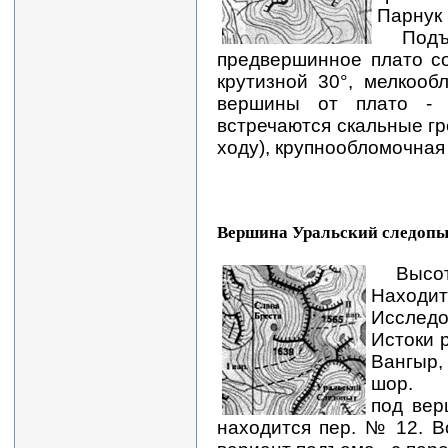
Парнук 
П
предвершинное плато с
крутизной 30°, мелкоо
вершины от плато - 
встречаются скальные гр
ходу), крупнообломочная
Вершина Уральский следопы
Высо
Нах
Исследо
Истоки 
Вангыр
шор. Н
под вер
находится пер. № 12. В