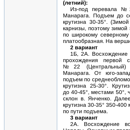
(летний):
Из-под перевала №2
Манарага. Подъем до с
крутизна 30-35°. (Зим
карнизы, поэтому зимой 
по широкому северному 
платообразная. На верши
2 вариант
1Б, 2А. Восхождение
прохождения первой с
№22 (Центральный)
Манарага. От юго-запа
подъем по среднеобломо
крутизна 25-30°. Крути
до 40-45°, местами 50°,
склон в. Янченко. Дале
крутизна 30-35° 350-400
по пути подъема.
3 вариант
2А. Восхождение в