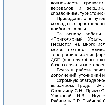
возможность провест
перевалов и вершин,
справочнике, туристских
Приведенные в путе
совпадать с проставленн
наиболее верны.
За основу работы 
«Приполярный Урал»,
Несмотря на многочисл
карта является един
топографической информ
ДСП (для служебного по
базе показаны месторас
Всего в работе опис
дополнений, уточнений и 
Огромную благодарнос
выражаем: Гроде Т.Н.,
Стенькину С.Н., Приме С.
Ушаковой И.В., Игуше
Рябинину С.Р., Рыбиной С