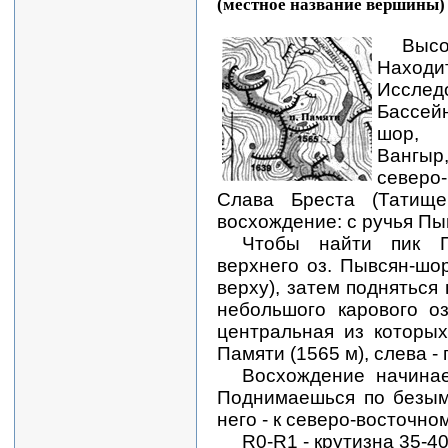
(местное название вершины)
Выс
Нах
Исслед
Бассей
шор, 
Вангы
северо
Слава Бреста (Татищев
восхождение: с ручья Пы
Чтобы найти пик П
верхнего оз. Пывсян-шор
верху), затем подняться
небольшого карового о
центральная из которых
Памяти (1565 м), слева -
Восхождение начинае
Поднимаешься по безым
него - к северо-восточно
R0-R1 - крутизна 35-4