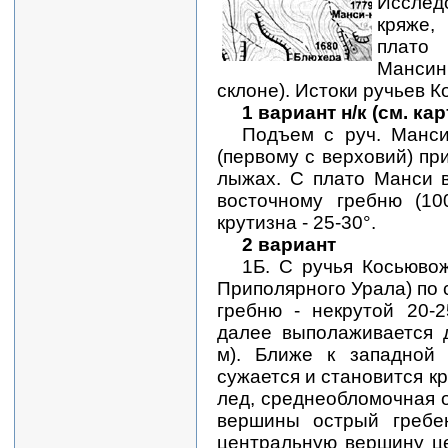
Исслед
кряже
плат
Мансин
склоне). Истоки ручьев 
1 вариант н/к (см. к
Подъем с руч. Манс
(первому с верховий) пр
лыжах. С плато Манси 
восточному гребню (10
крутизна - 25-30°.
2 вариант
1Б. С ручья Косьюво
Приполярного Урала) по 
гребню - некрутой 20-2
далее выполаживается д
м). Ближе к западной
сужается и становится кр
лед, среднеобломочная 
вершины острый гребе
центральную вершину це