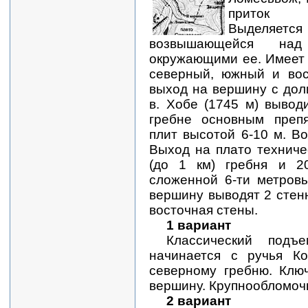
приток 
Выделяет
возвышающейся над
окружающими ее. Имеет 
северный, южный и вос
выход на вершину с до
в. Хобе (1745 м) выво
гребне основным препя
плит высотой 6-10 м. В
Выход на плато техниче
(до 1 км) гребня и 2
сложенной 6-ти метров
вершину выводят 2 стен
восточная стены.
1 вариант
Классический подъ
начинается с ручья К
северному гребню. Клю
вершину. Крупнообломочн
2 вариант