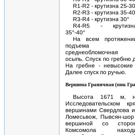
R1-R2 - крутизна 25-30
R2-R3 - крутизна 35-40
R3-R4 - крутизна 30°
R4-R5 - крутизн
35°-40°
На всем протяжени
подъема 
среднеобломочная
осыпь. Спуск по гребню 
На гребне - невысокие
Далее спуск по ручью.
Вершина Граничная (пик Гр
Высота 1671 м, н
Исследовательском к
вершинами Свердлова и
Ломесьвож, Пывсян-шор
вершиной со сторо
Комсомола наход