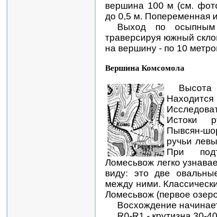
вершина 100 м (см. фото
до 0,5 м. Попеременная 
Выход по осыпным
траверсируя южный скло
на вершину - по 10 метро
Вершина Комсомола
Высот
Нах
Исследов
Истоки р
Пывсян-шо
ручьи левы
При под
Ломесьвож легко узнава
виду: это две овальн
между ними. Классически
Ломесьвож (первое озеро
Восхождение начинает
R0-R1 - крутизна 30-40