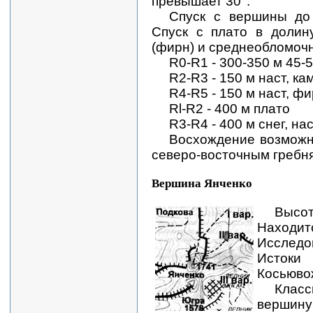
превышает 30°.
Спуск с вершины до
Спуск с плато в долин
(фирн) и среднеобломочно
R0-R1 - 300-350 м 45-
R2-R3 - 150 м наст, ка
R4-R5 - 150 м наст, фи
Rl-R2 - 400 м плато
R3-R4 - 400 м снег, на
Восхождение возможно
северо-восточным гребн
Вершина Янченко
Высо
Нах
Исследо
Исток
Косьюво
Класс
верш