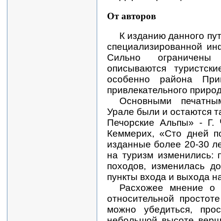
От авторов
К изданию данного пу
специализированной ин
Сильно ограничены
описываются туристски
особенно района При
привлекательного природ
Основными печатны
Урале были и остаются та
Печорские Альпы» - Г.
Кеммерих, «Сто дней по
изданные более 20-30 ле
на туризм изменились: 
походов, изменилась д
пункты входа и выхода н
Расхожее мнение о 
относительной простот
можно убедиться, про
небольшой высоте верш