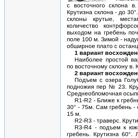
с восточного склона в.
Крутизна склона - до 30
склоны крутые, мест
количество контрфорс
выходом на гребень поч
поле 100 м. Зимой - наду
обширное плато с остан
1 вариант восхождения
Наиболее простой ва
по восточному склону в. 
2 вариант восхожден
Подъем с озера Голу
подножия пер № 23. Кру
Среднеобломочная осыпь 
R1-R2 - Ближе к греб
30° - 75м. Сам гребень -
15 м.
R2-R3 - траверс. Крутиз
R3-R4 - подъем к юж
гребень. Крутизна 60°.