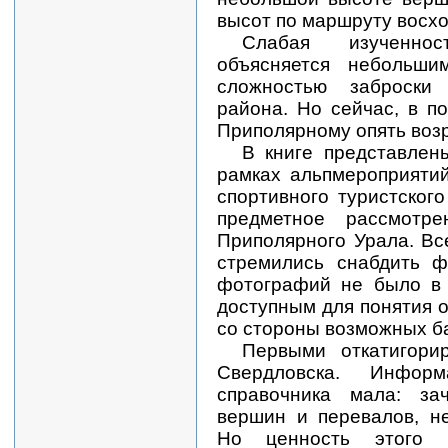
высот по маршруту восхо
Слабая изученнос
объясняется небольши
сложностью заброски
района. Но сейчас, в п
Приполярному опять возр
В книге представлен
рамках альпмероприятий
спортивного туристског
предметное рассмотр
Приполярного Урала. В
стремились снабдить ф
фотографий не было в 
доступным для понятия 
со стороны возможных б
Первыми откатигори
Свердловска. Информ
справочника мала: за
вершин и перевалов, н
Но ценность этого и