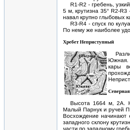
R1-R2 - гребень, узкий
5 м, крутизна 35° R2-R3
навал крупно глыбовых к
R3-R4 - спуск по кул
По нему же наиболее удо
Хребет Неприступный
Разл
Южная. 
кары в
прохо
Неприст
Северная
Высота 1664 м, 2А. 
Малый Парнук и ручей Пы
Восхождение начинают с
западного склону крутизн
части по западному греб