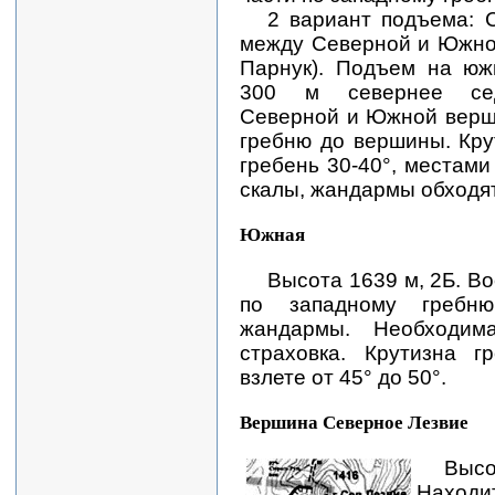
2 вариант подъема: 
между Северной и Южной
Парнук). Подъем на юж
300 м севернее се
Северной и Южной верши
гребню до вершины. Кру
гребень 30-40°, местами
скалы, жандармы обходят
Южная
Высота 1639 м, 2Б. В
по западному гребню
жандармы. Необходим
страховка. Крутизна г
взлете от 45° до 50°.
Вершина Северное Лезвие
Высо
Находи