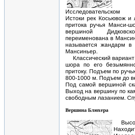
Исследовательском к
Истоки рек Косьювож и 
притока ручья Манси-ш
вершиной Дидковс
переименована в Мансин
называется жандарм в 
Мансиньер.
Классический вариант
шора по его безымянно
притоку. Подъем по ручь
800-1000 м. Подъем до в
Под самой вершиной ск
Выход на вершину по ка
свободным лазанием. Спу
Вершина Блюхера
Выс
Нах