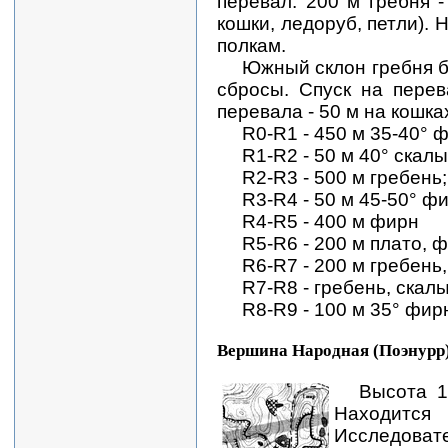
перевал: 200 м гребня -
кошки, ледоруб, петли).
полкам.
Южный склон гребня б
сбросы. Спуск на перев
перевала - 50 м на кошках
R0-R1 - 450 м 35-40° 
R1-R2 - 50 м 40° скалы I
R2-R3 - 500 м гребень;
R3-R4 - 50 м 45-50° ф
R4-R5 - 400 м фирн
R5-R6 - 200 м плато, 
R6-R7 - 200 м гребень
R7-R8 - гребень, скалы I
R8-R9 - 100 м 35° фир
Вершина Народная (Поэнурр
Высота 18
Нахо
Исследоват