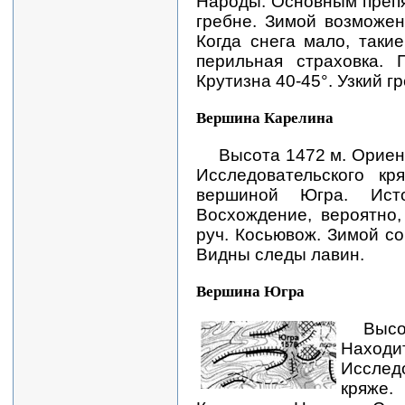
Народы. Основным препя
гребне. Зимой возможен
Когда снега мало, так
перильная страховка. 
Крутизна 40-45°. Узкий гр
Вершина Карелина
Высота 1472 м. Ориен
Исследовательского к
вершиной Югра. Ист
Восхождение, вероятно
руч. Косьювож. Зимой с
Видны следы лавин.
Вершина Югра
Выс
Нах
Исслед
кряже