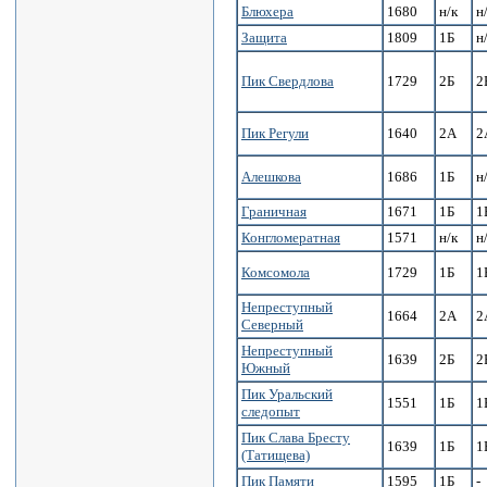
Блюхера
1680
н/к
н
Защита
1809
1Б
н
Пик Свердлова
1729
2Б
2
Пик Регули
1640
2А
2
Алешкова
1686
1Б
н
Граничная
1671
1Б
1
Конгломератная
1571
н/к
н
Комсомола
1729
1Б
1
Непреступный
1664
2А
2
Северный
Непреступный
1639
2Б
2
Южный
Пик Уральский
1551
1Б
1
следопыт
Пик Слава Бресту
1639
1Б
1
(Татищева)
Пик Памяти
1595
1Б
-