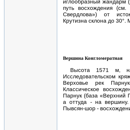
иглообразный жандарм (
путь восхождения (см.
Свердлова») от исто
Крутизна склона до 30°.
Вершина Конгломератная
Высота 1571 м, н/
Исследовательском кряж
Верховье рек Парну
Классическое восхожден
Парнук (база «Верхний П
а оттуда - на вершину.
Пывсян-шор - восхожден