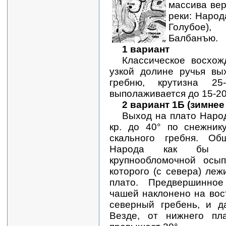
массива ве
реки: Народ
Голубое
Балбанъю.
1 вариант
Классическое восхо
узкой долине ручья вы
гребню, крутизна 25
выполаживается до 15-20
2 вариант 1Б (зимне
Выход на плато Наро
кр. до 40° по снежник
скального гребня. Об
Народа как бы п
крупнообломочной осы
которого (с севера) ле
плато. Предвершинно
чашей наклонено на вост
северный гребень, и д
Везде, от нижнего пл