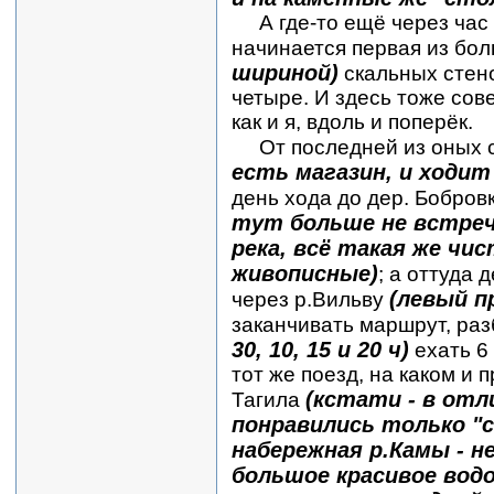
А где-то ещё через час
начинается первая из бо
шириной)
скальных стенок
четыре. И здесь тоже сов
как и я, вдоль и поперёк.
От последней из оных с
есть магазин, и ходит
день хода до дер. Бобров
тут больше не встреч
река, всё такая же чи
живописные)
; а оттуда
(левый п
через р.Вильву
заканчивать маршрут, раз
30, 10, 15 и 20 ч)
ехать 6 
тот же поезд, на каком и
(кстати - в отл
Тагила
понравились только "с
набережная р.Камы - н
большое красивое водо