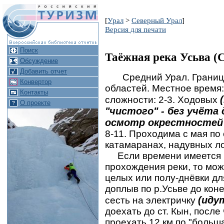
[
Урал
>
Северный Урал
]
Версия для печати
Поиск
Таёжная река Усьва (
Обсуждение
Добавить отчет
Средний Урал. Граница
Конвертор
областей. Местное время: 
Контакты
сложности: 2-3. Ходовых
О проекте
"чистого" - без учёта
осмотр окрестностей и
8-11. Проходима с мая по
катамаранах, надувных ло
Если времени имеется бо
прохождения реки, то мо
целых или полу-днёвки для
доплыв по р.Усьве до коне
(иду
сесть на электричку
доехать до ст. Кын, посл
проехать 12 км по "больш