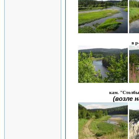
в р
кам. "Столбы
(возле 