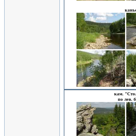
каньо
кам. "Сто
по лев. 