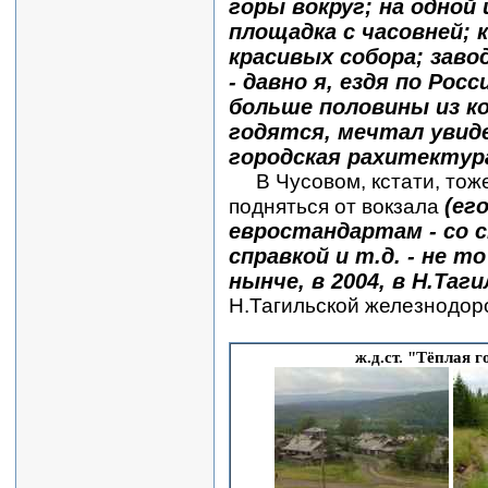
горы вокруг; на одно
площадка с часовней; 
красивых собора; завод
- давно я, ездя по Рос
больше половины из к
годятся, мечтал увиде
городская рахитектура
В Чусовом, кстати, тоже 
(ег
подняться от вокзала
евростандартам - со 
справкой и т.д. - не т
нынче, в 2004, в Н.Таги
Н.Тагильской железнодор
ж.д.ст. "Тёплая