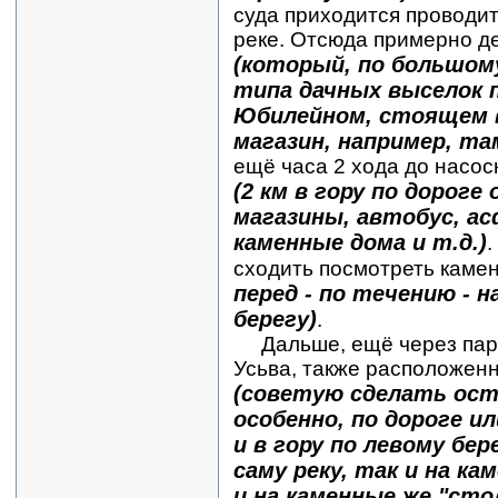
суда приходится проводит
реке. Отсюда примерно де
(который, по большому 
типа дачных выселок 
Юбилейном, стоящем в
магазин, например, та
ещё часа 2 хода до насос
(2 км в гору по дороге
магазины, автобус, а
каменные дома и т.д.)
.
сходить посмотреть каме
перед - по течению - 
берегу)
.
Дальше, ещё через пару 
Усьва, также расположен
(советую сделать ост
особенно, по дороге и
и в гору по левому бер
саму реку, так и на к
и на каменные же "сто