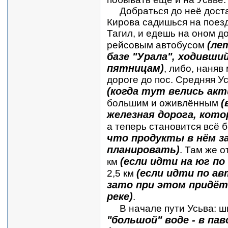
Добраться до неё достат
Кирова садишься на поез
Тагил, и едешь на оном до
(ле
рейсовым автобусом
базе "Урала", ходивший
пятницам)
, либо, наняв
дороге до пос. Средняя У
(когда тут велись ак
(
большим и оживлённым
железная дорога, кото
а теперь становится всё
что продукты в нём за
планировать)
. Там же 
(если идти на юг п
км
(если идти по ав
2,5 км
зато при этом придёт
реке)
.
В начале пути Усьва: ши
"большой" воде - в пав