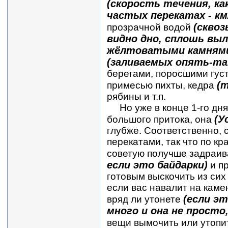
(скорость течения, как
частых перекатах - км
(сквоз
прозрачной водой
видно дно, сплошь вы
жёлтоватыми камням
(заливаемых опять-так
берегами, поросшими гус
(т
примесью пихты, кедра
рябины и т.п.
Но уже в конце 1-го дня 
(У
большого притока, она
глубже. Соответственно, 
перекатами, так что по кр
советую получше задраив
если это байдарки)
и пр
готовым выскочить из сих
если вас навалит на камен
(если эт
вряд ли утонете
много и она не просто,
вещи вымочить или утопи