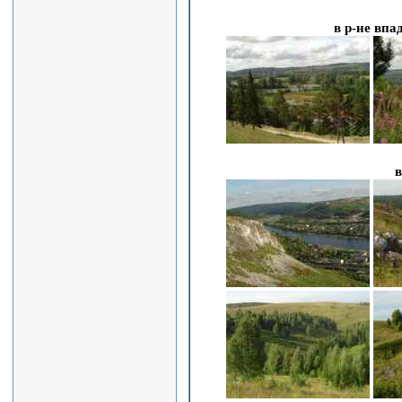
в р-не впа
в