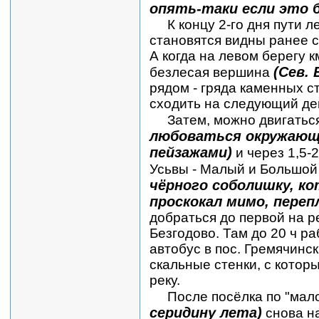
опять-таки если это б
К концу 2-го дня пути ле
становятся видны ранее 
А когда на левом берегу к
(Сев. 
безлесая вершина
рядом - гряда каменных с
сходить на следующий де
Затем, можно двигатьс
любоваться окружающ
пейзажами)
и через 1,5-
Усьвы - Малый и Большой
чёрного соболишку, ко
проскокал мимо, переп
добраться до первой на р
Безгодово. Там до 20 ч ра
автобус в пос. Гремячинс
скальные стенки, с котор
реку.
После посёлка по "мал
серидину лета)
снова н