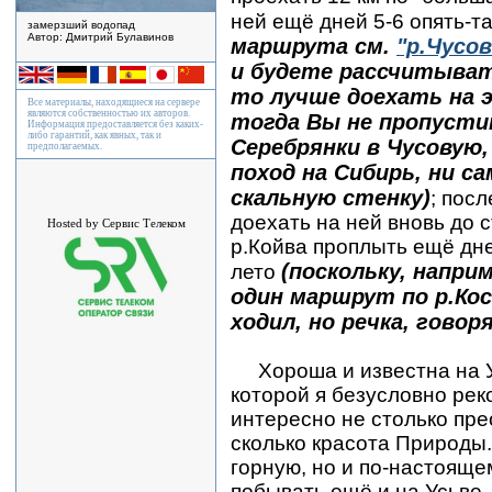
ней ещё дней 5-6 опять-т
замерзший водопад
Автор: Дмитрий Булавинов
маршрута см.
"р.Чусов
и будете рассчитывать
то лучше доехать на э
Все материалы, находящиеся на сервере
являются собственностью их авторов.
тогда Вы не пропусти
Информация предоставляется без каких-
либо гарантий, как явных, так и
Серебрянки в Чусовую,
предполагаемых.
поход на Сибирь, ни с
скальную стенку)
; посл
доехать на ней вновь до с
Hosted by Сервис Телеком
р.Койва проплыть ещё дней
(поскольку, напри
лето
один маршрут по р.Кось
ходил, но речка, говор
Хороша и известна на 
которой я безусловно рек
интересно не столько пр
сколько красота Природы. 
горную, но и по-настояще
побывать ещё и на Усьве.