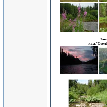
Зак
кам."Столб