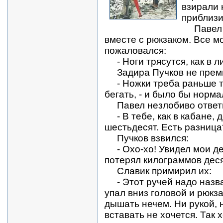
взирали 
приблизит
Павел Р
вместе с рюкзаком. Все м
пожаловался:
- Ноги трясутся, как в л
Задира Пучков не преми
- Ножки треба раньше т
бегать, - и было бы норма
Павел незлобиво ответ
- В тебе, как в кабане, д
шестьдесят. Есть разница
Пучков взвился:
- Охо-хо! Увидел мои де
потерял килограммов деся
Славик примирил их:
- Этот ручей надо назв
упал вниз головой и рюкза
дышать нечем. Ни рукой, н
вставать не хочется. Так 