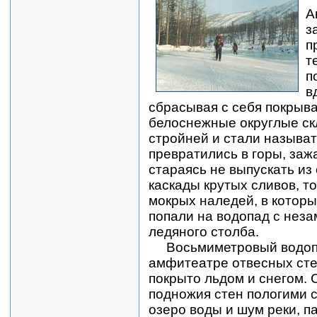
А
з
п
т
п
в
сбрасывая с себя покрыва
белоснежные округлые ск
стройней и стали называт
превратились в горы, заж
стараясь не выпускать из
каскады крутых сливов, т
мокрых наледей, в которы
попали на водопад с нез
ледяного столба.
Восьмиметровый водопа
амфитеатре отвесных сте
покрыто льдом и снегом. 
подножия стен пологими с
озеро воды и шум реки, 