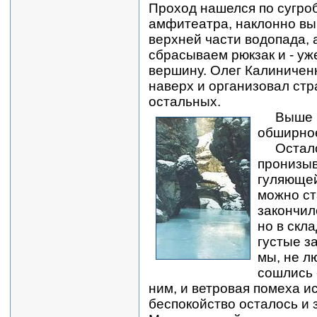
Проход нашелся по сугроб
амфитеатра, наклонно вы
верхней части водопада, 
сбрасываем рюкзак и - уж
вершину. Олег Калиничен
наверх и организовал стр
остальных.
Выше во
обширное
Остало
пронизыв
гуляющей
можно ст
закончил
но в скл
густые з
мы, не л
сошлись 
ним, и ветровая помеха и
беспокойство осталось и 