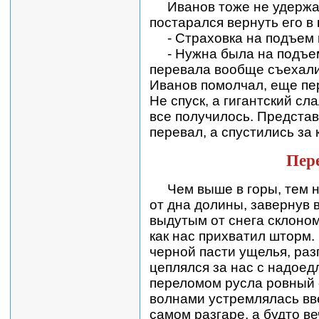
Иванов тоже не удержал
постарался вернуть его в
- Страховка на подъем 
- Нужна была на подъеме
перевала вообще съехали 
Иванов помолчал, еще пер
Не спуск, а гигантский с
все получилось. Представ
перевал, а спустились за 
Пер
Чем выше в горы, тем н
от дна долины, завернув в
выдутым от снега склоном
как нас прихватил шторм.
черной пасти ущелья, раз
цеплялся за нас с надоед
переломом русла ровный 
волнами устремлялась вве
самом разгаре, а будто ве