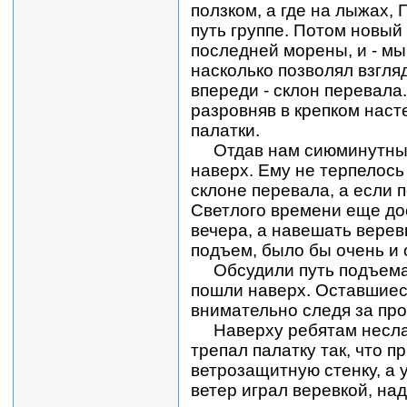
ползком, а где на лыжах,
путь группе. Потом новый
последней морены, и - мы
насколько позволял взгляд
впереди - склон перевала.
разровняв в крепком наст
палатки.
Отдав нам сиюминутные
наверх. Ему не терпелось
склоне перевала, а если п
Светлого времени еще дос
вечера, а навешать верев
подъем, было бы очень и 
Обсудили путь подъема,
пошли наверх. Оставшиес
внимательно следя за пр
Наверху ребятам неслад
трепал палатку так, что 
ветрозащитную стенку, а у
ветер играл веревкой, на