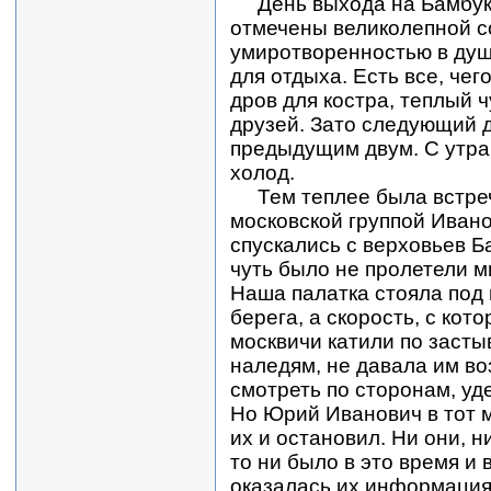
День выхода на Бамбук
отмечены великолепной с
умиротворенностью в душ
для отдыха. Есть все, чег
дров для костра, теплый 
друзей. Зато следующий 
предыдущим двум. С утра 
холод.
Тем теплее была встре
московской группой Иван
спускались с верховьев Б
чуть было не пролетели м
Наша палатка стояла под
берега, а скорость, с кото
москвичи катили по заст
наледям, не давала им в
смотреть по сторонам, уде
Но Юрий Иванович в тот м
их и остановил. Ни они, н
то ни было в это время и
оказалась их информация