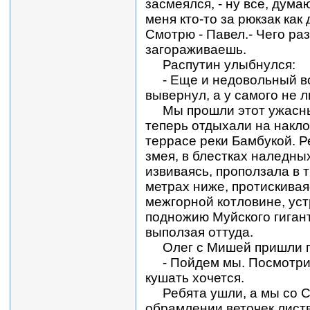
засмеялся, - ну все, думаю
меня кто-то за рюкзак как 
Смотрю - Павел.- Чего раз
загораживаешь.
Распутин улыбнулся:
- Еще и недовольный вст
вывернул, а у самого не л
Мы прошли этот ужасны
теперь отдыхали на накл
террасе реки Бамбукой. Ре
змея, в блестках наледны
извиваясь, проползала в 
метрах ниже, протискивая
межгорной котловине, уст
подножию Муйского гига
выползая оттуда.
Олег с Мишей пришли п
- Пойдем мы. Посмотрим 
кушать хочется.
Ребята ушли, а мы со С
обрамлении веточек лист