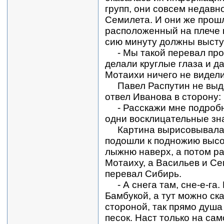
групп, они совсем недавн
Семилета. И они же прош
расположенный на плече п
сию минуту должны высту
- Мы такой перевал прош
делали круглые глаза и д
Мотаихи ничего не видели
Павел Распутин не выде
отвел Иванова в сторону:
- Расскажи мне подробне
одни восклицательные зн
Картина вырисовывалас
подошли к подножию высок
лыжню наверх, а потом ра
Мотаиху, а Васильев и Се
перевал Сибирь.
- А снега там, сне-е-га
Бамбукой, а тут можно ска
стороной, так прямо душа 
песок. Наст только на сам