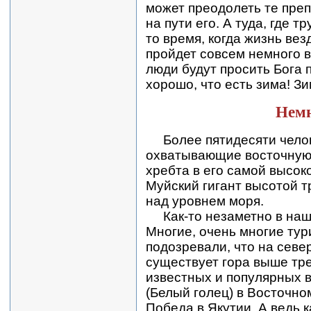
может преодолеть те преп
на пути его. А туда, где т
то время, когда жизнь вез
пройдет совсем немного в
люди будут просить Бога 
хорошо, что есть зима! Зи
Немн
Более пятидесяти чело
охватывающие восточную
хребта в его самой высоко
Муйский гигант высотой т
над уровнем моря.
Как-то незаметно в наше
Многие, очень многие тур
подозревали, что на севе
существует гора выше тре
известных и популярных в
(Белый голец) в Восточно
Победа в Якутии. А ведь