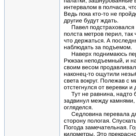
палатки, зашнурованные в
интервалом в полчаса, чт
Ведь пока кто-то не прой
другие будут ждать.
Павел подстраховался и
полста метров перил, так 
что держаться. А последн
наблюдать за подъемом.
Наверх поднимаюсь перв
Рюкзак неподъемный, и на
своим весом продавливал 
наконец-то ощутили незы
света вокруг. Полежав с м
отстегнулся от веревки и
Тут не равнина, надто 
задвинул между камнями, 
огляделся.
Седловина перевала дл
сторону пологая. Спускат
Погода замечательная. Г
километры. Это прекрасно