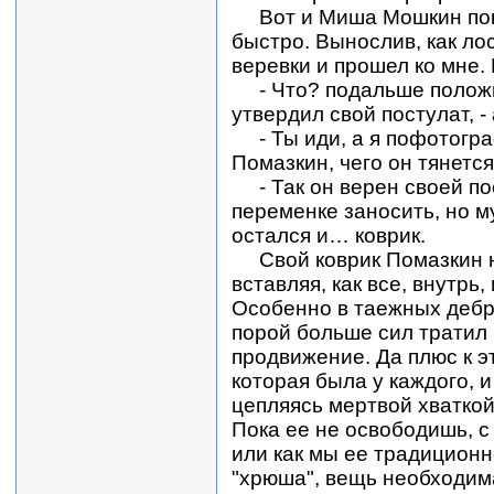
Вот и Миша Мошкин показ
быстро. Вынослив, как лос
веревки и прошел ко мне. 
- Что? подальше положи
утвердил свой постулат, - 
- Ты иди, а я пофотогр
Помазкин, чего он тянетс
- Так он верен своей по
переменке заносить, но м
остался и… коврик.
Свой коврик Помазкин н
вставляя, как все, внутрь
Особенно в таежных дебря
порой больше сил тратил 
продвижение. Да плюс к э
которая была у каждого, 
цепляясь мертвой хваткой 
Пока ее не освободишь, с
или как мы ее традицион
"хрюша", вещь необходима