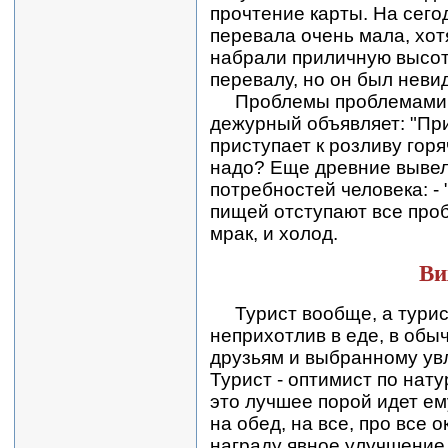
прочтение карты. На сег
перевала очень мала, хотя
набрали приличную высот
перевалу, но он был невид
Проблемы проблемами, н
дежурный объявляет: "При
приступает к розливу горя
надо? Еще древние выве
потребностей человека: -
пищей отступают все проб
мрак, и холод.
Ви
Турист вообще, а турис
неприхотлив в еде, в обы
друзьям и выбранному ув
Турист - оптимист по нату
это лучшее порой идет ему
на обед, на все, про все 
награду явное улучшение 