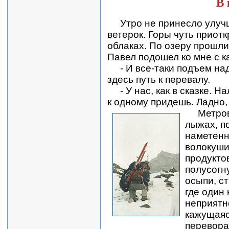
В 
Утро не принесло улучше
ветерок. Горы чуть приотк
облаках. По озеру прошли
Павел подошел ко мне с к
- И все-таки подъем над
здесь путь к перевалу.
- У нас, как в сказке. На
к одному придешь. Ладно,
Метров 
лыжах, по
наметенн
волокуши
продукто
полусогн
осыпи, с
где один
неприятн
кажущаяс
перевора