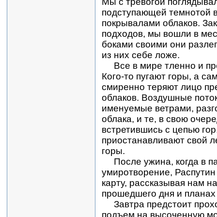
Мы с тревогой поглядывал
подступающей темнотой в
покрывалами облаков. За
подходов, мы вошли в мес
боками своими они разлег
из них себе ложе.
Все в мире тленно и п
Кого-то пугают горы, а са
смиренно теряют лицо пр
облаков. Воздушные поток
именуемые ветрами, разг
облака, и те, в свою очере
встретившись с цепью гор
приостанавливают свой ле
горы.
После ужина, когда в па
умиротворение, Распутин
карту, рассказывая нам н
прошедшего дня и планах
Завтра предстоит прох
подъем на высоченную море