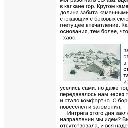
в капкане гор. Кругом ка
долина забита каменными 
стекающих с боковых скл
гнетущее впечатление. Ка
основания, тем более, чт
- хаос.
п
о
в
с
т
и
уселись сами, но даже то
передавалось нам через 
и стало комфортно. С бор
повеселел и загомонил.
Интрига этого дня заклю
направлении мы идем? В
отсутствовала, и вся над