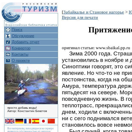
[
Забайкалье и Становое нагорье
>
Ю
Версия для печати
Притяжение
Поиск
Обсуждение
Добавить отчет
оригинал статьи: www.sbaikal.pp.ru
Конвертор
Зима 2000 года. Страшн
Контакты
установились в ноябре и
О проекте
Синоптики говорят, это с
явление. Но что-то не пр
постоянства, когда на об
Амура, температура держа
пятьдесят на севере. Мо
повседневную жизнь. В го
теплотрасс, прекращались
просто добавь воды!
днем, ходили с включенны
Автор: Константин Бекетов
ни с сего поднимался вет
становилось вовсе невмог
Все материалы, находящиеся на сервере
Был случай, когда това
являются собственностью их авторов.