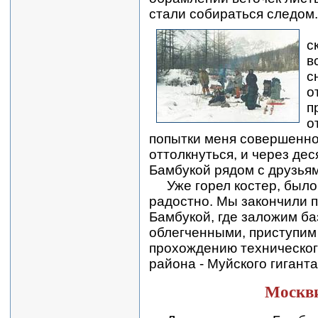
стали собираться следом.
с
в
с
о
п
о
попытки меня совершенно
оттолкнуться, и через дес
Бамбукой рядом с друзья
Уже горел костер, было 
радостно. Мы закончили п
Бамбукой, где заложим ба
облегченными, приступим
прохождению технического
района - Муйского гиганта
Москви