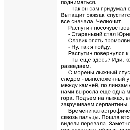
подниматься.
- Так он сам придумал се
Вытащит рюкзак, спуститс
все сначала. Челночит.
Распутин посочувствов
- Старенький стал Юрий
Славик опять промолвил
- Ну, так я пойду.
Распутин повернулся к 
- Ты еще здесь? Иди, ко
разведаем.
С морены лыжный спуск 
следом - выположенный у
между камней, по линзам 
нами выросла еще одна мо
гора. Подъем на лыжах, в
закручиваем серпантины.
Времени катастрофическ
сквозь пальцы. Пошла вто
видели перевала. Заметно
мог разогнать облака, вц