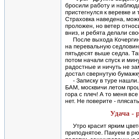
бросили работу и наблюда
пристегнулся к веревке и
Страховка наведена, можн
проложен, но ветер относ
вниз, и ребята делали сво
После выхода Кочергина
на перевальную седловину
пятьдесят выше седла. Там
потом начали спуск и мин
радостные и ничуть не з
достал свернутую бумажк
- Записку в туре нашли.
БАМ, москвичи летом прош
гора с плеч! А то меня вс
нет. Не поверите - плясать
Удача - 
Утро красит ярким цвет
приподнятое. Пакуем в рю