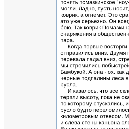
понять помазкинское "ноу-
могли. Ладно, пусть носит,
коврик, а огнемет. Это ср
это уже серьезно. Он всег
бою. Так коврик Помазкин
снаряжения в общественн
пара.
Когда первые восторги 
отправились вниз. Двумя
перевала падал вниз, стр
мы стремились побыстрей
Бамбукой. А она - ох, как 
черные подпалины леса в
русла.
И казалось, что все ск
теряли высоту, пока не ок
по которому спускались, и
русло будто переломилось
километровым отвесом. М
и слева стены каньона сл
Внизу хаотичные нагромо