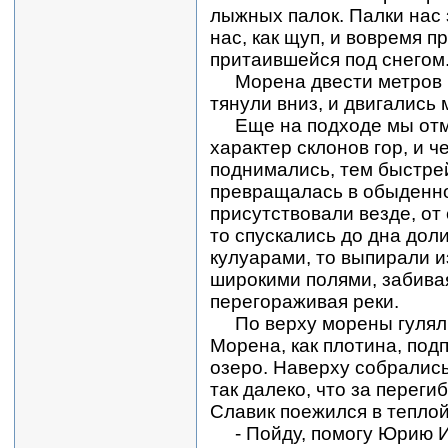
лыжных палок. Палки нас 
нас, как щуп, и вовремя 
притаившейся под снегом
Морена двести метров в
тянули вниз, и двигались
Еще на подходе мы отм
характер склонов гор, и 
поднимались, тем быстре
превращалась в обыденн
присутствовали везде, от
то спускались до дна дол
кулуарами, то выпирали и
широкими полями, забива
перегораживая реки.
По верху морены гулял 
Морена, как плотина, под
озеро. Наверху собрались
так далеко, что за переги
Славик поежился в теплой
- Пойду, помогу Юрию Ив