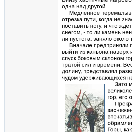
одна над другой.
Медленное перемалыва
отрезка пути, когда не зна
поставить ногу, и что ждет
снегом, - то ли камень не
ли пустота, заняло около 
Вначале предприняли п
выйти из каньона наверх 
спуск боковым склоном го
тратой сил и времени. Ве
долину, представлял разв
чудом удерживающихся на
Зато м
великоле
гор, его
Прекрас
заснежен
впечатыв
обрамлен
Горы, ка