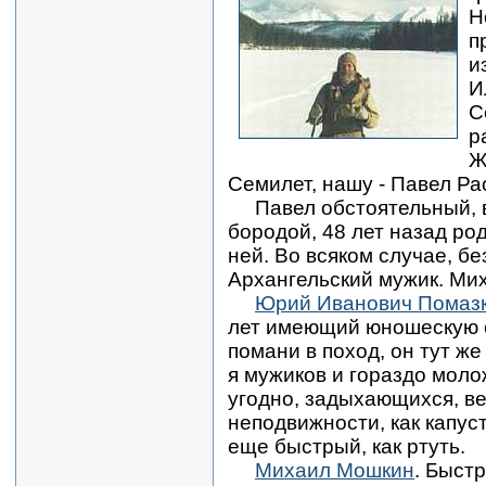
Н
п
и
И
С
р
Ж
Семилет, нашу - Павел Ра
Павел обстоятельный, в
бородой, 48 лет назад род
ней. Во всяком случае, бе
Архангельский мужик. Мих
Юрий Иванович Помазк
лет имеющий юношескую с
помани в поход, он тут ж
я мужиков и гораздо молож
угодно, задыхающихся, в
неподвижности, как капус
еще быстрый, как ртуть.
Михаил Мошкин
. Быст