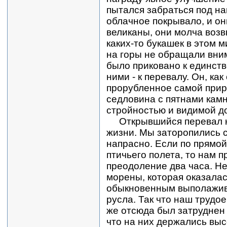
пытался забраться под наш
облачное покрывало, и о
великаны, они молча возв
каких-то букашек в этом 
на горы не обращали вни
было приковано к единст
ними - к перевалу. Он, как
прорубленное самой прир
седловина с пятнами камн
стройностью и видимой д
Открывшийся перевал н
жизни. Мы заторопились с
напрасно. Если по прямой
птичьего полета, то нам 
преодоление два часа. Не
морены, которая оказалас
обыкновенным выполажива
русла. Так что наш трудо
же отсюда был затруднен 
что на них держались выс