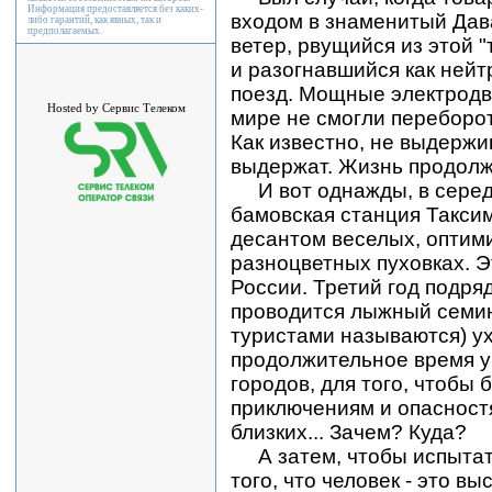
Информация предоставляется без каких-
входом в знаменитый Дав
либо гарантий, как явных, так и
предполагаемых.
ветер, рвущийся из этой "
и разогнавшийся как ней
поезд. Мощные электродв
Hosted by Сервис Телеком
мире не смогли переборот
Как известно, не выдержи
выдержат. Жизнь продолж
И вот однажды, в серед
бамовская станция Такси
десантом веселых, оптим
разноцветных пуховках. Э
России. Третий год подря
проводится лыжный семина
туристами называются) ух
продолжительное время у
городов, для того, чтобы 
приключениям и опасност
близких... Зачем? Куда?
А затем, чтобы испытат
того, что человек - это в