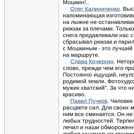
Мошкин!..
Олег Калиниченко
. Вы
напоминающая изготовивш
на лыжне не останавлива
рюкзак за плечами. Тольк
снега придавливали нас с
сбрасывал рюкзак и парил
с Мошкиным - это лучший
на маршруте.
Слава Кочергин
. Нето
слово, прежде чем его пр
Постоянно ищущий, неуло
родимой земли. Фотохудож
мужик хватский". За что н
красиво.
Павел Пучков
. Человек
расцвете сил. Для своих 
ним все сминается. Он не 
любых трудностей. Терпел
лечил и наши обмороженн
любил заниматься своими