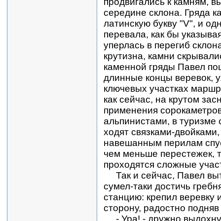
продвигались к камням, в
середине склона. Гряда 
латинскую букву "V", и од
перевала, как бы указыв
уперлась в перегиб склона
крутизна, камни скрывали
каменной гряды Павел пош
длинные концы веревок, у
ключевых участках маршру
как сейчас, на крутом за
применения сорокаметров
альпинистами, в туризме 
ходят связками-двойками,
навешанным перилам спус
чем меньше перестежек, т
проходятся сложные учас
Так и сейчас, Павел выт
сумел-таки достичь гребня
станцию: крепил веревку и
сторону, радостно подняв 
- Ура! - дружно выдохн