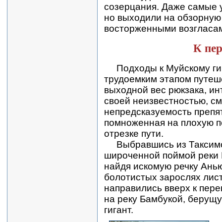
созерцания. Даже самые у
но выходили на обзорную 
восторженными возгласам
К пе
Подходы к Муйскому ги
трудоемким этапом путеш
выходной вес рюкзака, ин
своей неизвестностью, с
непредсказуемость препя
помноженная на плохую п
отрезке пути.
Выбравшись из Таксимо
широченной поймой реки 
найдя искомую речку Ань
болотистых зарослях лис
направились вверх к пер
на реку Бамбукой, берущу
гигант.