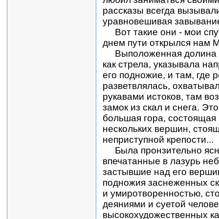
рассказы всегда вызывали
уравновешивая завывание
Вот такие они - мои спу
днем пути открылся нам М
Выположенная долина 
как стрела, указывала на
его подножие, и там, где 
разветвлялась, охватывал
рукавами истоков, там в
замок из скал и снега. Эт
большая гора, состоящая 
нескольких вершин, стоящ
неприступной крепости...
Была пронзительно ясна
впечатанные в лазурь неб
застывшие над его вершин
подножия заснеженных ск
и умиротворенностью, ст
деяниями и суетой человеч
высокохудожественных кар