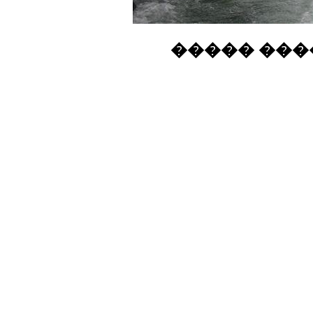
����� ���