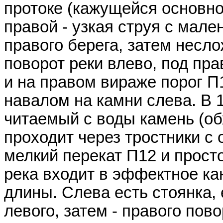
протоке (кажущейся основно
правой - узкая струя с мал
правого берега, затем несло
поворот реки влево, под пр
и на правом вираже порог П
навалом на камни слева. В 1
читаемый с воды камень (об
проходит через тростники с
мелкий перекат П12 и прост
река входит в эффектное ка
длины. Слева есть стоянка, 
левого, затем - правого пов