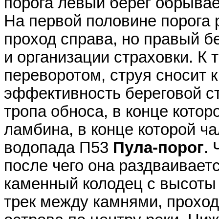
порога левый берег обрывае
На первой половине порога
проход справа, но правый б
и организации страховки. К 
переворотом, струя сносит к
эффективность береговой ст
тропа обноса, в конце котор
ламбина, в конце которой ч
водопада П53
Пула-порог
.
после чего она раздваиваетс
каменный колодец с высоты 
трек между камнями, проход