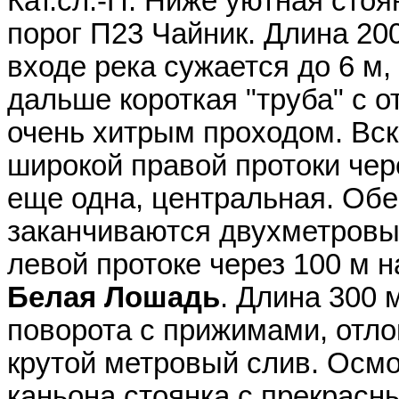
Кат.сл.-П. Ниже уютная стоя
порог П23 Чайник. Длина 200 
входе река сужается до 6 м
дальше короткая "труба" с 
очень хитрым проходом. Вск
широкой правой протоки чер
еще одна, центральная. Обе
заканчиваются двухметровы
левой протоке через 100 м 
Белая Лошадь
. Длина 300 м
поворота с прижимами, отл
крутой метровый слив. Осмо
каньона стоянка с прекрасны