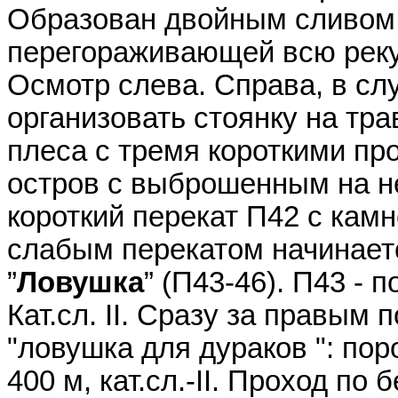
Образован двойным сливом 
перегораживающей всю реку
Осмотр слева. Справа, в сл
организовать стоянку на тра
плеса с тремя короткими пр
остров с выброшенным на не
короткий перекат П42 с камн
слабым перекатом начинает
”
Ловушка
” (П43-46). П43 - 
Кат.сл. II. Сразу за правым
"ловушка для дураков ": по
400 м, кат.сл.-II. Проход по