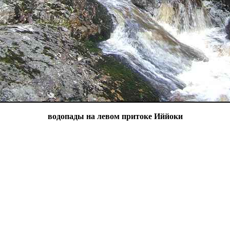
водопады на левом притоке Иййоки